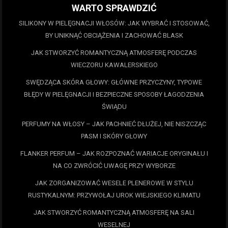
WARTO SPRAWDZIĆ
SILIKONY W PIELĘGNACJI WŁOSÓW: JAK WYBRAĆ I STOSOWAĆ,
BY UNIKNĄĆ OBCIĄŻENIA I ZACHOWAĆ BLASK
JAK STWORZYĆ ROMANTYCZNĄ ATMOSFERĘ PODCZAS
WIECZORU KAWALERSKIEGO
SWĘDZĄCA SKÓRA GŁOWY: GŁÓWNE PRZYCZYNY, TYPOWE
BŁĘDY W PIELĘGNACJI I BEZPIECZNE SPOSOBY ŁAGODZENIA
ŚWIĄDU
PERFUMY NA WŁOSY – JAK PACHNIEĆ DŁUŻEJ, NIE NISZCZĄC
PASM I SKÓRY GŁOWY
FLANKER PERFUM – JAK ROZPOZNAĆ WARIACJE ORYGINAŁU I
NA CO ZWRÓCIĆ UWAGĘ PRZY WYBORZE
JAK ZORGANIZOWAĆ WESELE PLENEROWE W STYLU
RUSTYKALNYM: PRZYWOŁAJ UROK WIEJSKIEGO KLIMATU
JAK STWORZYĆ ROMANTYCZNĄ ATMOSFERĘ NA SALI
WESELNEJ