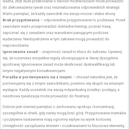
ważna, zbyt duże przekonanie o swoich możliwościach może prowadzić
do zlekceważenia rywali oraz niezrealizowania odpowiednich strategii.
Warto pamiętać, że każdy zawodnik ma swoje mocne i słabe strony.
Brak przygotowania
– odpowiednie przygotowanie to podstawa. Przed
zawodami warto przeprowadzić dokładne treningi, poznać trasę,
zapoznać się z zasadami oraz warunkami panującymi podczas
wydarzenia. Niedopatrzenia w tym zakresie mogą prowadzić do
niepowodzenia.
Ignorowanie zasad
– znajomość zasad to klucz do sukcesu. Upewnij
się, że rozumiesz wszystkie reguły obowiązujące w danej dyscyplinie
sportowej. Ignorowanie zasad może skutkować dyskwalifikacją lub
innymi negatywnymi konsekwencjami.
Porażka w porównywaniu się z innymi
– chociaż naturalne jest, że
porównujemy się z innymi zawodnikami, powinno się skupić na własnym
występie. Każdy uczestnik ma swoją indywidualną ścieżkę i postępy, a
niezdrowa rywalizacja może prowadzić do frustracji.
Dobrze jest również pamiętać o zachowaniu spokoju i koncentracji,
szczególnie w chwili, gdy nerwy mogą brać górę. Przygotowanie mentalne
i pozytywne nastawienie mają ogromny wpływ na wynik końcowy.
Umiejętność zarządzania stresem i oczekiwaniami to kluczowe elementy,