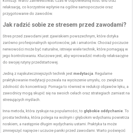
kontuzji. Warto zainwestować czas w odpowiednią ilość snu oraz
relaksację, co korzystnie wpłynie na ogólne samopoczucie oraz
przygotowanie do zawodów.
Jak radzić sobie ze stresem przed zawodami?
Stres przed zawodami jest zjawiskiem powszechnym, które dotyka
zarówno profesjonalnych sportowców, jak i amatorów. Chociaż poczucie
nerwowości może być naturalne, istnieje wiele technik, które pomagają w
jego kontrolowaniu. Kluczowe jest, aby wprowadzić metody relaksacyjne
do swojej rutyny przedstartowej.
Jedną z najskuteczniejszych technik jest
medytacja
. Regularne
praktykowanie medytacji pozwala na wyciszenie umysłu, co zwiększa
zdolność do koncentracji. Pomaga to również w redukcji objawów lęku, a
zawodnicy mogą skupić się na swoich celach oraz strategiach zamiast na
stresujących myślach.
Inna metoda, która zyskuje na popularności, to
głębokie oddychanie
. To
prosta technika, która polega na wolnym i głębokim wdychaniu powietrza
noskiem, a następnie długim wydychaniu ustami. Praktyka ta może
zmniejszyć napięcie i uczucie paniki przed zawodami. Warto poświęcić