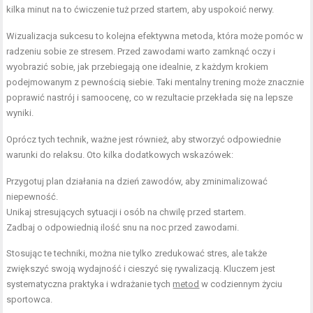
kilka minut na to ćwiczenie tuż przed startem, aby uspokoić nerwy.
Wizualizacja sukcesu to kolejna efektywna metoda, która może pomóc w
radzeniu sobie ze stresem. Przed zawodami warto zamknąć oczy i
wyobrazić sobie, jak przebiegają one idealnie, z każdym krokiem
podejmowanym z pewnością siebie. Taki mentalny trening może znacznie
poprawić nastrój i samoocenę, co w rezultacie przekłada się na lepsze
wyniki.
Oprócz tych technik, ważne jest również, aby stworzyć odpowiednie
warunki do relaksu. Oto kilka dodatkowych wskazówek:
Przygotuj plan działania na dzień zawodów, aby zminimalizować
niepewność.
Unikaj stresujących sytuacji i osób na chwilę przed startem.
Zadbaj o odpowiednią ilość snu na noc przed zawodami.
Stosując te techniki, można nie tylko zredukować stres, ale także
zwiększyć swoją wydajność i cieszyć się rywalizacją. Kluczem jest
systematyczna praktyka i wdrażanie tych
metod
w codziennym życiu
sportowca.