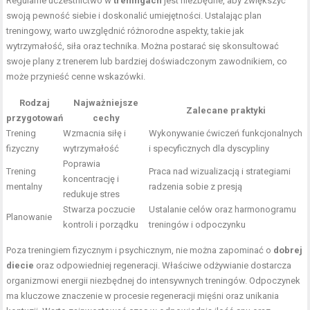
Regularne uczestnictwo w
treningach
jest niezbędne, aby zwiększyć
swoją pewność siebie i doskonalić umiejętności. Ustalając plan
treningowy, warto uwzględnić różnorodne aspekty, takie jak
wytrzymałość, siła oraz technika. Można postarać się skonsultować
swoje plany z trenerem lub bardziej doświadczonym zawodnikiem, co
może przynieść cenne wskazówki.
Rodzaj
Najważniejsze
Zalecane praktyki
przygotowań
cechy
Trening
Wzmacnia siłę i
Wykonywanie ćwiczeń funkcjonalnych
fizyczny
wytrzymałość
i specyficznych dla dyscypliny
Poprawia
Trening
Praca nad wizualizacją i strategiami
koncentrację i
mentalny
radzenia sobie z presją
redukuje stres
Stwarza poczucie
Ustalanie celów oraz harmonogramu
Planowanie
kontroli i porządku
treningów i odpoczynku
Poza treningiem fizycznym i psychicznym, nie można zapominać o
dobrej
diecie
oraz odpowiedniej regeneracji. Właściwe odżywianie dostarcza
organizmowi energii niezbędnej do intensywnych treningów. Odpoczynek
ma kluczowe znaczenie w procesie regeneracji mięśni oraz unikania