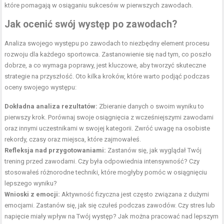
które pomagają w osiąganiu sukcesów w pierwszych zawodach.
Jak ocenić swój występ po zawodach?
Analiza swojego występu po zawodach to niezbędny element procesu
rozwoju dla każdego sportowca. Zastanowienie się nad tym, co poszło
dobrze, a co wymaga poprawy, jest kluczowe, aby tworzyć skuteczne
strategie na przyszłość. Oto kilka kroków, które warto podjąć podczas
oceny swojego występu:
Dokładna analiza rezultatów:
Zbieranie danych o swoim wyniku to
pierwszy krok. Porównaj swoje osiągnięcia z wcześniejszymi zawodami
oraz innymi uczestnikami w swojej kategorii. Zwróć uwagę na osobiste
rekordy, czasy oraz miejsca, które zajmowałeś.
Refleksja nad przygotowaniami:
Zastanów się, jak wyglądał Twój
trening przed zawodami. Czy była odpowiednia intensywność? Czy
stosowałeś różnorodne techniki, które mogłyby pomóc w osiągnięciu
lepszego wyniku?
Wnioski z emocji:
Aktywność fizyczna jest często związana z dużymi
emocjami. Zastanów się, jak się czułeś podczas zawodów. Czy stres lub
napięcie miały wpływ na Twój występ? Jak można pracować nad lepszym