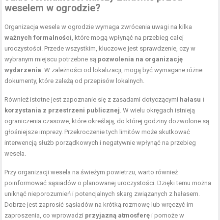
weselem w ogrodzie?
Organizacja wesela w ogrodzie wymaga zwrócenia uwagi na kilka
ważnych formalności
, które mogą wpłynąć na przebieg całej
uroczystości. Przede wszystkim, kluczowe jest sprawdzenie, czy w
wybranym miejscu potrzebne są
pozwolenia na organizację
wydarzenia
. W zależności od lokalizacji, mogą być wymagane różne
dokumenty, które zależą od przepisów lokalnych.
Również istotne jest zapoznanie się z zasadami dotyczącymi
hałasu i
korzystania z przestrzeni publicznej
. W wielu okręgach istnieją
ograniczenia czasowe, które określają, do której godziny dozwolone są
głośniejsze imprezy. Przekroczenie tych limitów może skutkować
interwencją służb porządkowych i negatywnie wpłynąć na przebieg
wesela.
Przy organizacji wesela na świeżym powietrzu, warto również
poinformować sąsiadów o planowanej uroczystości. Dzięki temu można
uniknąć nieporozumień i potencjalnych skarg związanych z hałasem.
Dobrze jest zaprosić sąsiadów na krótką rozmowę lub wręczyć im
zaproszenia, co wprowadzi
przyjazną atmosferę
i pomoże w