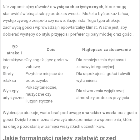
Nie zapominajmy również o
występach artystycznych
, które mogą
stanowić świetną atrakcję podczas wesela. Może to być pokaz tańca,
występ żywego zespołu czy nawet iluzjonista. Tego typu atrakcje
zachwycą gości i wprowadzą niepowtarzalny klimat. Ważne jest, aby
dobierać występy do stylu przyjęcia i preferencji pary młodej oraz gości.
Typ
Opis
Najlepsze zastosowanie
atrakcji
Interaktywne
Gry angażujące gości w
Dla zmniejszenia dystansu i
gry
zabawę
zabawy integracyjnej
Strefy
Przytulne miejsce do
Dla uspokojenia gości i chwili
relaksu
odpoczynku
wytchnienia
Pokazy taneczne,
Występy
Dla stworzenia wyjątkowej
muzyczne czy
artystyczne
atmosfery podczas przyjęcia
iluzjonistyczne
Wybierając atrakcje, warto brać pod uwagę
charakter wesela
oraz gusta
gości. Dzięki temu można stworzyć niezapomniane wspomnienia, które
na długo pozostaną w pamięci wszystkich uczestników.
Jakie formalności należy załatwić przed