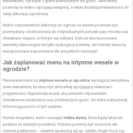
siedziskami, czy kącik z grami planszowymi dla gości. Takie strefy
pozwolą na relaks i sprzyjają integracji, a także dodadzą kreatywności do
całej dekoracji ogrodowej.
Wybór odpowiednich dekoracji do ogrodu na wesele powinien być
przemyślany i dostosowany do indywidualnych potrzeb pary młodej oraz
charakteru miejsca, w którym się odbywa. Dobrze skomponowane
elementy dekoracyjne nie tylko wzbogacą scenerię, ale również stworzą
niezapomniane wspomnienia dla wszystkich obecnych.
Jak zaplanować menu na intymne wesele w
ogrodzie?
Planowanie menu na
intymne wesele w ogrodzie
wymaga przemyślenia
wielu elementów, by stworzyć atmosferę sprzyjającą relaksowi i
przyjemności. Najważniejsze jest, aby jedzenie odpowiadało
charakterowi wydarzenia oraz preferencjom gości. Oto kilka wskazówek,
które mogą pomóc w tym zadaniu.
Przede wszystkim, warto rozważyć
lekkie dania
, które będą łatwe do
podania na świeżym powietrzu. Potrawy powinny być smaczne, ale
również praktyczne – idealnie sprawdzą się np. sałatki, finger food czy