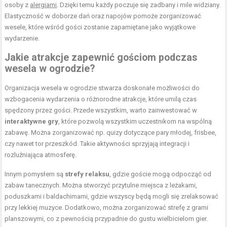
osoby z
alergiami
. Dzięki temu każdy poczuje się zadbany i mile widziany.
Elastyczność w doborze dań oraz napojów pomoże zorganizować
wesele, które wśród gości zostanie zapamiętane jako wyjątkowe
wydarzenie.
Jakie atrakcje zapewnić gościom podczas
wesela w ogrodzie?
Organizacja wesela w ogrodzie stwarza doskonałe możliwości do
wzbogacenia wydarzenia o różnorodne atrakcje, które umilą czas
spędzony przez gości. Przede wszystkim, warto zainwestować w
interaktywne gry
, które pozwolą wszystkim uczestnikom na wspólną
zabawę. Można zorganizować np. quizy dotyczące pary młodej, frisbee,
czy nawet tor przeszkód. Takie aktywności sprzyjają integracji i
rozluźniająca atmosferę.
Innym pomysłem są
strefy relaksu
, gdzie goście mogą odpocząć od
zabaw tanecznych. Można stworzyć przytulne miejsca z leżakami,
poduszkami i baldachimami, gdzie wszyscy będą mogli się zrelaksować
przy lekkiej muzyce. Dodatkowo, można zorganizować strefę z grami
planszowymi, co z pewnością przypadnie do gustu wielbicielom gier.