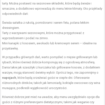
tarty. Można postawić na sezonowe składniki, które będą świeże i
smaczne, a dodatkowo wprowadzą do menu letnie klimaty. Oto przykłady
odpowiednich dań:
Świeża sałatka z rukolą, pomidorami i serem feta, polana lekkim
dressingiem.
Tarty z warzywami sezonowymi, które można przygotować z
wyprzedzeniem i podać na zimno.
Mini kanapki z łososiem, awokado lub kremowym serem – idealne na
przystawkę.
W przypadku głównych dań, warto pomyśleć o mięsie grillowanym lub
rybach, które również dobrze komponują się z ogrodową atmosferą.
Dania takie jak szaszłyki z kurczaka lub grillowane łososie, z dodatkiem
warzyw, mogą stanowić świetny wybór. Oprócz tego, nie zapomnijmy o
napojach
, które będą orzeźwiać gości w ciepłe dni. Oferowanie
różnorodnych drinków, takich jak lemoniady, koktajle owocowe czy wina
musujące, podkreśli wyjątkowość uroczystości.
Również dobrze jest mieć na uwadze, aby menu uwzględniało opcje dla
gości z różnymi preferencjami dietetycznymi, takimi jak weganie czy