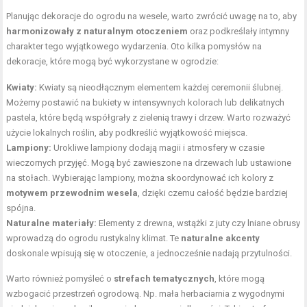
Planując dekoracje do ogrodu na wesele, warto zwrócić uwagę na to, aby
harmonizowały z naturalnym otoczeniem
oraz podkreślały intymny
charakter tego wyjątkowego wydarzenia. Oto kilka pomysłów na
dekoracje, które mogą być wykorzystane w ogrodzie:
Kwiaty:
Kwiaty są nieodłącznym elementem każdej ceremonii ślubnej.
Możemy postawić na bukiety w intensywnych kolorach lub delikatnych
pastela, które będą współgrały z zielenią trawy i drzew. Warto rozważyć
użycie lokalnych roślin, aby podkreślić wyjątkowość miejsca.
Lampiony:
Urokliwe lampiony dodają magii i atmosfery w czasie
wieczornych przyjęć. Mogą być zawieszone na drzewach lub ustawione
na stołach. Wybierając lampiony, można skoordynować ich kolory z
motywem przewodnim wesela
, dzięki czemu całość będzie bardziej
spójna.
Naturalne materiały:
Elementy z drewna, wstążki z juty czy lniane obrusy
wprowadzą do ogrodu rustykalny klimat. Te
naturalne akcenty
doskonale wpisują się w otoczenie, a jednocześnie nadają przytulności.
Warto również pomyśleć o
strefach tematycznych
, które mogą
wzbogacić przestrzeń ogrodową. Np. mała herbaciarnia z wygodnymi