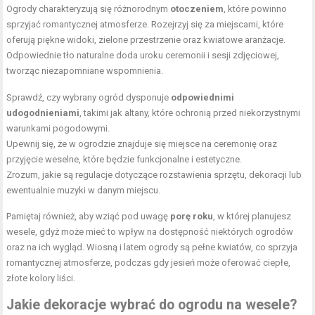
Ogrody charakteryzują się różnorodnym
otoczeniem
, które powinno
sprzyjać romantycznej atmosferze. Rozejrzyj się za miejscami, które
oferują piękne widoki, zielone przestrzenie oraz kwiatowe aranżacje.
Odpowiednie tło naturalne doda uroku ceremonii i sesji zdjęciowej,
tworząc niezapomniane wspomnienia.
Sprawdź, czy wybrany ogród dysponuje
odpowiednimi
udogodnieniami
, takimi jak altany, które ochronią przed niekorzystnymi
warunkami pogodowymi.
Upewnij się, że w ogrodzie znajduje się miejsce na ceremonię oraz
przyjęcie weselne, które będzie funkcjonalne i estetyczne.
Zrozum, jakie są regulacje dotyczące rozstawienia sprzętu, dekoracji lub
ewentualnie muzyki w danym miejscu.
Pamiętaj również, aby wziąć pod uwagę
porę roku
, w której planujesz
wesele, gdyż może mieć to wpływ na dostępność niektórych ogrodów
oraz na ich wygląd. Wiosną i latem ogrody są pełne kwiatów, co sprzyja
romantycznej atmosferze, podczas gdy jesień może oferować ciepłe,
złote kolory liści.
Jakie dekoracje wybrać do ogrodu na wesele?