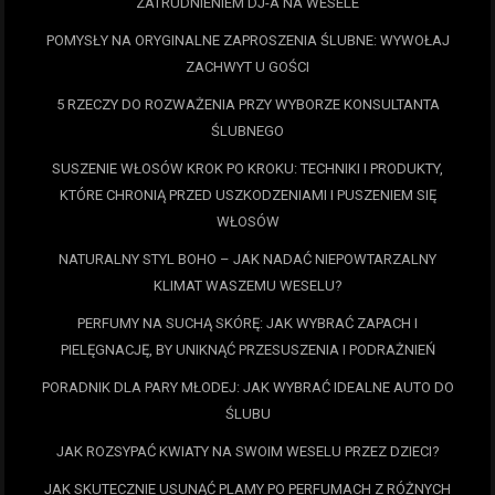
ZATRUDNIENIEM DJ-A NA WESELE
POMYSŁY NA ORYGINALNE ZAPROSZENIA ŚLUBNE: WYWOŁAJ
ZACHWYT U GOŚCI
5 RZECZY DO ROZWAŻENIA PRZY WYBORZE KONSULTANTA
ŚLUBNEGO
SUSZENIE WŁOSÓW KROK PO KROKU: TECHNIKI I PRODUKTY,
KTÓRE CHRONIĄ PRZED USZKODZENIAMI I PUSZENIEM SIĘ
WŁOSÓW
NATURALNY STYL BOHO – JAK NADAĆ NIEPOWTARZALNY
KLIMAT WASZEMU WESELU?
PERFUMY NA SUCHĄ SKÓRĘ: JAK WYBRAĆ ZAPACH I
PIELĘGNACJĘ, BY UNIKNĄĆ PRZESUSZENIA I PODRAŻNIEŃ
PORADNIK DLA PARY MŁODEJ: JAK WYBRAĆ IDEALNE AUTO DO
ŚLUBU
JAK ROZSYPAĆ KWIATY NA SWOIM WESELU PRZEZ DZIECI?
JAK SKUTECZNIE USUNĄĆ PLAMY PO PERFUMACH Z RÓŻNYCH