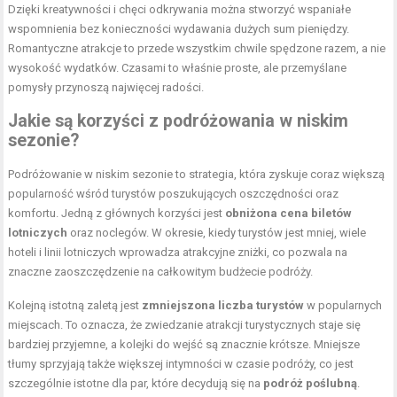
Dzięki kreatywności i chęci odkrywania można stworzyć wspaniałe
wspomnienia bez konieczności wydawania dużych sum pieniędzy.
Romantyczne atrakcje to przede wszystkim chwile spędzone razem, a nie
wysokość wydatków. Czasami to właśnie proste, ale przemyślane
pomysły przynoszą najwięcej radości.
Jakie są korzyści z podróżowania w niskim
sezonie?
Podróżowanie w niskim sezonie to strategia, która zyskuje coraz większą
popularność wśród turystów poszukujących oszczędności oraz
komfortu. Jedną z głównych korzyści jest
obniżona cena biletów
lotniczych
oraz noclegów. W okresie, kiedy turystów jest mniej, wiele
hoteli i linii lotniczych wprowadza atrakcyjne zniżki, co pozwala na
znaczne zaoszczędzenie na całkowitym budżecie podróży.
Kolejną istotną zaletą jest
zmniejszona liczba turystów
w popularnych
miejscach. To oznacza, że zwiedzanie atrakcji turystycznych staje się
bardziej przyjemne, a kolejki do wejść są znacznie krótsze. Mniejsze
tłumy sprzyjają także większej intymności w czasie podróży, co jest
szczególnie istotne dla par, które decydują się na
podróż poślubną
.