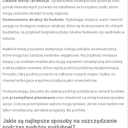
Lokalne oferty i promocje:
Sprawdzenie lokalnych biur podróży oraz
portali internetowych pozwala na natrafienie na korzystne zniżki, które
mogą znacznie obniżyć koszty wyjazdu.
Dostosowanie atrakcji do budżetu:
Wybierając miejsce, warto zwrócić
uwagę na dostępne miejsca i atrakcje, które są dostosowane do różnych
budżetów, na przykład bezpłatne plaże, lokalne festiwale czy wędrówki w
naturze.
Niektóre mniej popularne destynacje oferują unikalne doświadczenia,
które mogą być bardziej osobiste i wyjątkowe. Na przykład, mniejsze
wyspy czy urokliwe miasteczka mogą zapewnić romantyczną atmosferę,
a także piękne scenerie, które czynią podróż poślubną niezapomnianą.
Ponadto, taka podróż pozwoli na odkrycie nowych miejsc i kultur, co
również wzbogaca wspólne przeżycia jako nowożeńców.
Podsumowując, kluczem do udanej podróży poślubnej w ramach budżetu
jest
przemyślane planowanie
oraz otwartość na mniej konwencjonalne
opcje. Dobrze przemyślane wybory mogą sprawić, że ten czas będzie nie
tylko romantyczny, ale także przyjazny dla portfela.
Jakie są najlepsze sposoby na oszczędzanie
podczas podróży poślubnej?