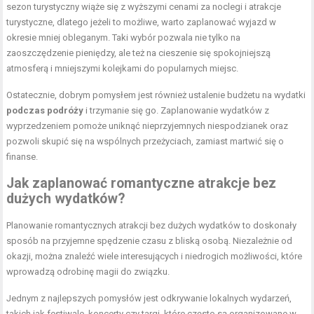
sezon turystyczny wiąże się z wyższymi cenami za noclegi i atrakcje
turystyczne, dlatego jeżeli to możliwe, warto zaplanować wyjazd w
okresie mniej obleganym. Taki wybór pozwala nie tylko na
zaoszczędzenie pieniędzy, ale też na cieszenie się spokojniejszą
atmosferą i mniejszymi kolejkami do popularnych miejsc.
Ostatecznie, dobrym pomysłem jest również ustalenie budżetu na wydatki
podczas podróży
i trzymanie się go. Zaplanowanie wydatków z
wyprzedzeniem pomoże uniknąć nieprzyjemnych niespodzianek oraz
pozwoli skupić się na wspólnych przeżyciach, zamiast martwić się o
finanse.
Jak zaplanować romantyczne atrakcje bez
dużych wydatków?
Planowanie romantycznych atrakcji bez dużych wydatków to doskonały
sposób na przyjemne spędzenie czasu z bliską osobą. Niezależnie od
okazji, można znaleźć wiele interesujących i niedrogich możliwości, które
wprowadzą odrobinę magii do związku.
Jednym z najlepszych pomysłów jest odkrywanie lokalnych wydarzeń,
takich jak festiwale, koncerty czy targi, które często są organizowane w