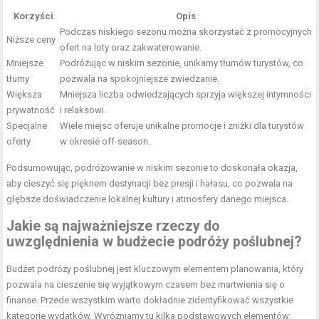
Korzyści
Opis
Podczas niskiego sezonu można skorzystać z promocyjnych
Niższe ceny
ofert na loty oraz zakwaterowanie.
Mniejsze
Podróżując w niskim sezonie, unikamy tłumów turystów, co
tłumy
pozwala na spokojniejsze zwiedzanie.
Większa
Mniejsza liczba odwiedzających sprzyja większej intymności
prywatność
i relaksowi.
Specjalne
Wiele miejsc oferuje unikalne promocje i zniżki dla turystów
oferty
w okresie off-season.
Podsumowując, podróżowanie w niskim sezonie to doskonała okazja,
aby cieszyć się pięknem destynacji bez presji i hałasu, co pozwala na
głębsze doświadczenie lokalnej kultury i atmosfery danego miejsca.
Jakie są najważniejsze rzeczy do
uwzględnienia w budżecie podróży poślubnej?
Budżet podróży poślubnej jest kluczowym elementem planowania, który
pozwala na cieszenie się wyjątkowym czasem bez martwienia się o
finanse. Przede wszystkim warto dokładnie zidentyfikować wszystkie
kategorie wydatków. Wyróżniamy tu kilka podstawowych elementów: