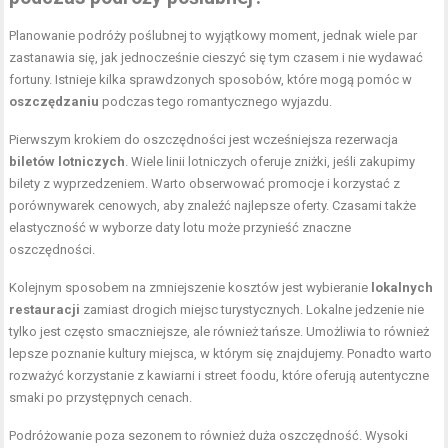
Planowanie podróży poślubnej to wyjątkowy moment, jednak wiele par
zastanawia się, jak jednocześnie cieszyć się tym czasem i nie wydawać
fortuny. Istnieje kilka sprawdzonych sposobów, które mogą pomóc w
oszczędzaniu
podczas tego romantycznego wyjazdu.
Pierwszym krokiem do oszczędności jest wcześniejsza rezerwacja
biletów lotniczych
. Wiele linii lotniczych oferuje zniżki, jeśli zakupimy
bilety z wyprzedzeniem. Warto obserwować promocje i korzystać z
porównywarek cenowych, aby znaleźć najlepsze oferty. Czasami także
elastyczność w wyborze daty lotu może przynieść znaczne
oszczędności.
Kolejnym sposobem na zmniejszenie kosztów jest wybieranie
lokalnych
restauracji
zamiast drogich miejsc turystycznych. Lokalne jedzenie nie
tylko jest często smaczniejsze, ale również tańsze. Umożliwia to również
lepsze poznanie kultury miejsca, w którym się znajdujemy. Ponadto warto
rozważyć korzystanie z kawiarni i street foodu, które oferują autentyczne
smaki po przystępnych cenach.
Podróżowanie poza sezonem to również duża oszczędność. Wysoki