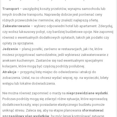
Transport
– uwzględnij koszty przelotów, wynajmu samochodu lub
innych środków transportu. Naprawdę dobrze jest porównać ceny
różnych przewoźników i terminów, aby znaleźć najlepszą ofertę.
Zakwaterowanie
– wybierz odpowiedni hotel lub apartament. Zdecyduj,
czy wolisz luksusowy pobyt, czy bardziej budżetowe opcje. Nie zapomnij
również o ewentualnych dodatkowych opłatach, takich jak podatki czy
opłaty za sprzątanie.
Jedzenie
– planuj posiłki, zarówno w restauracjach, jak i te, które
możesz przygotować samodzielnie, jeśli wybierasz zakwaterowanie z
aneksem kuchennym. Zastanów się nad ewentualnymi specjalnymi
kolacjami, które mogą być częścią podróży poślubnej.
Atrakcje
– przygotuj listę miejsc do odwiedzenia i atrakcji do
zobaczenia. Ustal, na co chcesz wydać więcej, np. na wycieczki, bilety
wstępu lub lokalne doświadczenia.
Nie można również zapomnieć o marży na
nieprzewidziane wydatki
.
Podczas podróży mogą się zdarzyć różne sytuacje, które wprowadzą
dodatkowe koszty, więc posiadanie elastycznego budżetu pomoże
uniknąć stresu. Zaleca się, aby na etapie planowania
sformatować
szczegółowy plan wydatków
, by móc lepiej kontrolować sytuację