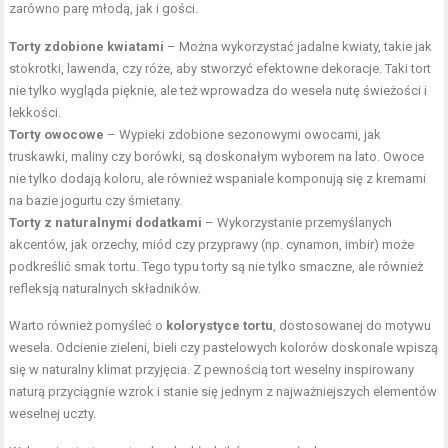
zarówno parę młodą, jak i gości.
Torty zdobione kwiatami
– Można wykorzystać jadalne kwiaty, takie jak
stokrotki, lawenda, czy róże, aby stworzyć efektowne dekoracje. Taki tort
nie tylko wygląda pięknie, ale też wprowadza do wesela nutę świeżości i
lekkości.
Torty owocowe
– Wypieki zdobione sezonowymi owocami, jak
truskawki, maliny czy borówki, są doskonałym wyborem na lato. Owoce
nie tylko dodają koloru, ale również wspaniale komponują się z kremami
na bazie jogurtu czy śmietany.
Torty z naturalnymi dodatkami
– Wykorzystanie przemyślanych
akcentów, jak orzechy, miód czy przyprawy (np. cynamon, imbir) może
podkreślić smak tortu. Tego typu torty są nie tylko smaczne, ale również
refleksją naturalnych składników.
Warto również pomyśleć o
kolorystyce tortu
, dostosowanej do motywu
wesela. Odcienie zieleni, bieli czy pastelowych kolorów doskonale wpiszą
się w naturalny klimat przyjęcia. Z pewnością tort weselny inspirowany
naturą przyciągnie wzrok i stanie się jednym z najważniejszych elementów
weselnej uczty.