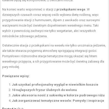
idealnie będą się komponować z owocami morza.
Na koniec warto wspomnieć o stacji z
przekąskami wege
. W
dzisiejszych czasach coraz więcej osób wybiera dietę roślinną, więc
przygotowanie stacji z hummusem, dipem z awokado oraz surowymi
warzywami może być świetnym dopełnieniem weselnego menu. Taki
wybór z pewnością zachwyci nie tylko wegetarian, ale i wszystkich
miłośników zdrowego jedzenia.
Ostatecznie stacja z przekąskami na weselu nie tylko urozmaica jedzenie,
ale także stwarza przyjemną atmosferę sprzyjającą integracji gości.
Pomysłowe i różnorodne stacje tematyczne mogą okazać się hitem
weselnego przyjęcia, a ich przygotowanie może być świetną zabawą dla
pary młodej.
Powiązane wpisy:
Jak uzyskać profesjonalny wygląd w niewielkim koszcie
10 najlepszych fryzur ślubnych do welonu
Jakie akcesoria nosić z sukienką w kolorze pudrowego różu
Jak zorganizować tematyczne wesele: Pomysły i inspiracje