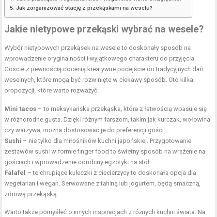
Jak zorganizować stację z przekąskami na weselu?
Jakie nietypowe przekąski wybrać na wesele?
Wybór nietypowych przekąsek na wesele to doskonały sposób na
wprowadzenie oryginalności i wyjątkowego charakteru do przyjęcia.
Goście z pewnością docenią kreatywne podejście do tradycyjnych dań
weselnych, które mogą być rozwinięte w ciekawy sposób. Oto kilka
propozycji, które warto rozważyć:
Mini tacos
– to meksykańska przekąska, która z łatwością wpasuje się
w różnorodne gusta. Dzięki różnym farszom, takim jak kurczak, wołowina
czy warzywa, można dostosować je do preferencji gości.
Sushi
– nie tylko dla miłośników kuchni japońskiej. Przygotowanie
zestawów sushi w formie finger food to świetny sposób na wrażenie na
gościach i wprowadzenie odrobiny egzotyki na stół.
Falafel
– te chrupiące kuleczki z ciecierzycy to doskonała opcja dla
wegetarian i wegan. Serwowane z tahiną lub jogurtem, będą smaczną,
zdrową przekąską.
Warto także pomyśleć o innych inspiracjach z różnych kuchni świata. Na