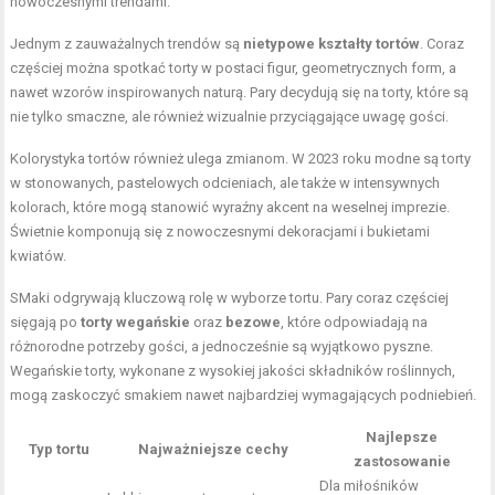
nowoczesnymi trendami.
Jednym z zauważalnych trendów są
nietypowe kształty tortów
. Coraz
częściej można spotkać torty w postaci figur, geometrycznych form, a
nawet wzorów inspirowanych naturą. Pary decydują się na torty, które są
nie tylko smaczne, ale również wizualnie przyciągające uwagę gości.
Kolorystyka tortów również ulega zmianom. W 2023 roku modne są torty
w stonowanych, pastelowych odcieniach, ale także w intensywnych
kolorach, które mogą stanowić wyraźny akcent na weselnej imprezie.
Świetnie komponują się z nowoczesnymi dekoracjami i bukietami
kwiatów.
SMaki odgrywają kluczową rolę w wyborze tortu. Pary coraz częściej
sięgają po
torty wegańskie
oraz
bezowe
, które odpowiadają na
różnorodne potrzeby gości, a jednocześnie są wyjątkowo pyszne.
Wegańskie torty, wykonane z wysokiej jakości składników roślinnych,
mogą zaskoczyć smakiem nawet najbardziej wymagających podniebień.
Najlepsze
Typ tortu
Najważniejsze cechy
zastosowanie
Dla miłośników