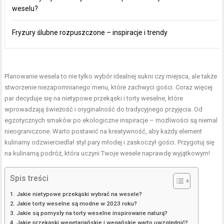
weselu?
Fryzury ślubne rozpuszczone – inspiracje i trendy
Planowanie wesela to nie tylko wybór idealnej sukni czy miejsca, ale także
stworzenie niezapomnianego menu, które zachwyci gości. Coraz więcej
par decyduje się na nietypowe przekąski i torty weselne, które
wprowadzają świeżość i oryginalność do tradycyjnego przyjęcia. Od
egzotycznych smaków po ekologiczne inspiracje – możliwości są niemal
nieograniczone. Warto postawić na kreatywność, aby każdy element
kulinarny odzwierciedlał styl pary młodej i zaskoczył gości. Przygotuj się
na kulinarną podróż, która uczyni Twoje wesele naprawdę wyjątkowym!
Spis treści
Jakie nietypowe przekąski wybrać na wesele?
Jakie torty weselne są modne w 2023 roku?
Jakie są pomysły na torty weselne inspirowane naturą?
Jakie przekąski wegetariańskie i wegańskie warto uwzględnić?