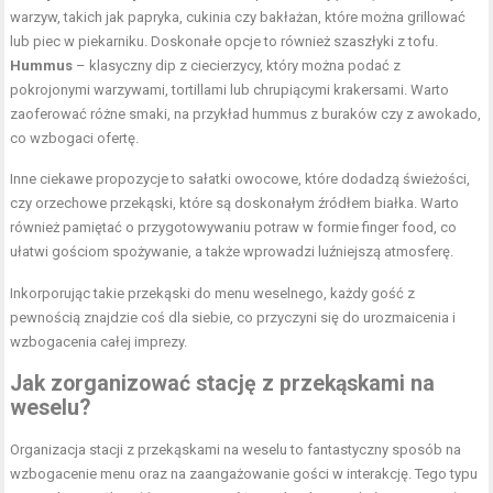
warzyw, takich jak papryka, cukinia czy bakłażan, które można grillować
lub piec w piekarniku. Doskonałe opcje to również szaszłyki z tofu.
Hummus
– klasyczny dip z ciecierzycy, który można podać z
pokrojonymi warzywami, tortillami lub chrupiącymi krakersami. Warto
zaoferować różne smaki, na przykład hummus z buraków czy z awokado,
co wzbogaci ofertę.
Inne ciekawe propozycje to sałatki owocowe, które dodadzą świeżości,
czy orzechowe przekąski, które są doskonałym źródłem białka. Warto
również pamiętać o przygotowywaniu potraw w formie finger food, co
ułatwi gościom spożywanie, a także wprowadzi luźniejszą atmosferę.
Inkorporując takie przekąski do menu weselnego, każdy gość z
pewnością znajdzie coś dla siebie, co przyczyni się do urozmaicenia i
wzbogacenia całej imprezy.
Jak zorganizować stację z przekąskami na
weselu?
Organizacja stacji z przekąskami na weselu to fantastyczny sposób na
wzbogacenie menu oraz na zaangażowanie gości w interakcję. Tego typu