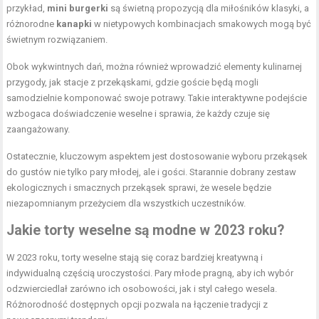
przykład,
mini burgerki
są świetną propozycją dla miłośników klasyki, a
różnorodne
kanapki
w nietypowych kombinacjach smakowych mogą być
świetnym rozwiązaniem.
Obok wykwintnych dań, można również wprowadzić elementy kulinarnej
przygody, jak stacje z przekąskami, gdzie goście będą mogli
samodzielnie komponować swoje potrawy. Takie interaktywne podejście
wzbogaca doświadczenie weselne i sprawia, że każdy czuje się
zaangażowany.
Ostatecznie, kluczowym aspektem jest dostosowanie wyboru przekąsek
do gustów nie tylko pary młodej, ale i gości. Starannie dobrany zestaw
ekologicznych i smacznych przekąsek sprawi, że wesele będzie
niezapomnianym przeżyciem dla wszystkich uczestników.
Jakie torty weselne są modne w 2023 roku?
W 2023 roku, torty weselne stają się coraz bardziej kreatywną i
indywidualną częścią uroczystości. Pary młode pragną, aby ich wybór
odzwierciedlał zarówno ich osobowości, jak i styl całego wesela.
Różnorodność dostępnych opcji pozwala na łączenie tradycji z