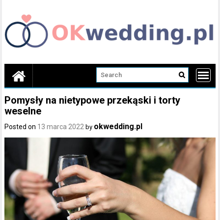
Skip
to
content
Pomysły na nietypowe przekąski i torty
weselne
okwedding.pl
Posted on
13 marca 2022
by