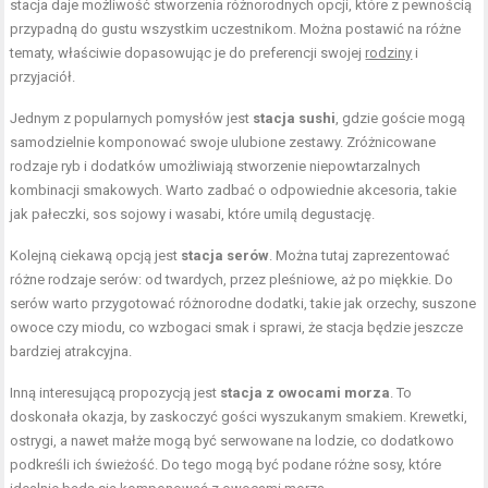
stacja daje możliwość stworzenia różnorodnych opcji, które z pewnością
przypadną do gustu wszystkim uczestnikom. Można postawić na różne
tematy, właściwie dopasowując je do preferencji swojej
rodziny
i
przyjaciół.
Jednym z popularnych pomysłów jest
stacja sushi
, gdzie goście mogą
samodzielnie komponować swoje ulubione zestawy. Zróżnicowane
rodzaje ryb i dodatków umożliwiają stworzenie niepowtarzalnych
kombinacji smakowych. Warto zadbać o odpowiednie akcesoria, takie
jak pałeczki, sos sojowy i wasabi, które umilą degustację.
Kolejną ciekawą opcją jest
stacja serów
. Można tutaj zaprezentować
różne rodzaje serów: od twardych, przez pleśniowe, aż po miękkie. Do
serów warto przygotować różnorodne dodatki, takie jak orzechy, suszone
owoce czy miodu, co wzbogaci smak i sprawi, że stacja będzie jeszcze
bardziej atrakcyjna.
Inną interesującą propozycją jest
stacja z owocami morza
. To
doskonała okazja, by zaskoczyć gości wyszukanym smakiem. Krewetki,
ostrygi, a nawet małże mogą być serwowane na lodzie, co dodatkowo
podkreśli ich świeżość. Do tego mogą być podane różne sosy, które