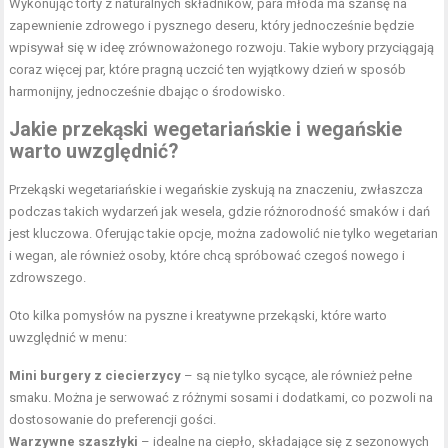
Wykonując torty z naturalnych składników, para młoda ma szansę na
zapewnienie zdrowego i pysznego deseru, który jednocześnie będzie
wpisywał się w ideę zrównoważonego rozwoju. Takie wybory przyciągają
coraz więcej par, które pragną uczcić ten wyjątkowy dzień w sposób
harmonijny, jednocześnie dbając o środowisko.
Jakie przekąski wegetariańskie i wegańskie
warto uwzględnić?
Przekąski wegetariańskie i wegańskie zyskują na znaczeniu, zwłaszcza
podczas takich wydarzeń jak wesela, gdzie różnorodność smaków i dań
jest kluczowa. Oferując takie opcje, można zadowolić nie tylko wegetarian
i wegan, ale również osoby, które chcą spróbować czegoś nowego i
zdrowszego.
Oto kilka pomysłów na pyszne i kreatywne przekąski, które warto
uwzględnić w menu:
Mini burgery z ciecierzycy
– są nie tylko sycące, ale również pełne
smaku. Można je serwować z różnymi sosami i dodatkami, co pozwoli na
dostosowanie do preferencji gości.
Warzywne szaszłyki
– idealne na ciepło, składające się z sezonowych