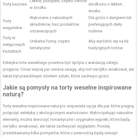
Lekkie, puszyste, często owoce
Torty bezowe
słodkości o lekkim
w środku
smaku
Wykonane z naturalnych
Dla gości z
alergiami
lub
Torty
składników, bez produktów
preferujących diety
wegańskie
odzwierzęcych
roślinne
Torty w
Unikalne formy, często
Aby wyróżnić się na tle
nietypowych
tematyczne
tradycyjnych tortów
kształtach
Estetyka tortu weselnego powinna być spójna z aranżacją całego
przyjęcia. Coraz więcej par zwraca uwagę, aby tort nie tylko smakował, ale
także był prawdziwym dziełem sztuki, które zachwyci gości.
Jakie są pomysły na torty weselne inspirowane
naturą?
Torty weselne inspirowane naturą to wspaniała opcja dla par, które pragną
połączyć estetykę z ekologicznymi wartościami. Wykorzystując naturalne
elementy, można stworzyć romantyczne i oryginalne wypieki, które będą
nie tylko smakować, ale także zachwycać wyglądem. Poniżej
przedstawiamy kilka pomysłów, które z pewnością będą cieszyć