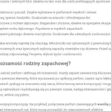
trusów i zielonych liści. Idealne na lato oraz dla osób preferujących sportowe
ndałowca i paczuli. Zwykle wybierane w
perfumach
męskich i unisex.
y, żywice i kadzidło. Doskonałe na wieczór i chłodniejsze dni.
cowe z mchem dębowym. Eleganckie i złożone, idealne na specjalne okazje
ciepłem mchu dębowego. Popularne w męskich zapachach.
nutami palonego drewna oraz tytoniu. Doskonałe dla odważnych osobowości.
ie aromaty najmilej Cię otaczają. Miłośniczki nut cytrusowych z pewnością 
 korzennych oraz żywicznych wybiorą zapachy orientalne czy drzewne. Przed
rdziej odpowiadają Twojemu stylowi życia i osobowości.
 tożsamość rodziny zapachowej?
ą całość perfum i definiują ich tożsamość. Każdy zapach zawiera trzy kluczow
o pierwsze elementy, które wyczuwasz po aplikacji perfum; często są to lekkie
 minutach zyskują na znaczeniu nuty serca, które tworzą serce kompozycji i mog
są najtrwalsze i wydobywają się po pewnym czasie, nadają intensywności i głę
no, ambra czy piżmo.
monijną kompozycję. Na przykład, połączenie perfum zawierających
wanilię
j
eń intensywnych nut, które mogą prowadzić do nieprzyjemnych efektów