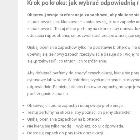
Krok po kroku: jak wybrać odpowiednią
Obserwuj swoje preferencje zapachowe, aby skuteczni
zapachowych jest kluczowe — zastanów się, które zapachy nos
zapachowych. Testuj różne perfumy na skórze, aby doświadczyć
odczucia i upodobania, co pozwoli dostrzec powtarzające si
Unikaj oceniania zapachów tylko na podstawie blotterów; na s
upewnij się, że nowy zapach rzeczywiście pasuje do Twojej r
się „przekwasił”, co utrudni ich rozróżnienie.
Aby dobierać perfumy do specyficznych okazji, kieruj się porą
cytrusowe lub wodne. W chłodniejszych miesiącach skorzystaj
odpowiednie. Pamiętaj też, aby testować zapachy, nosząc je w
postrzeganie zapachu.
Obserwuj ulubione zapachy i notuj swoje preferencje.
Testuj
perfumy na skórze, aby poznać
ich pełny charakter.
Unikaj oceniania zapachów na blotterach.
Nie kieruj się tylko modą — wybierz, co Ci odpowiada.
Dostosuj zapach do pory roku oraz okazji.