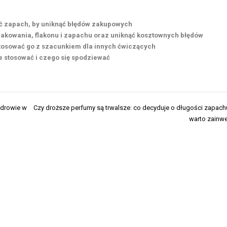
enić zapach, by uniknąć błędów zakupowych
akowania, flakonu i zapachu oraz uniknąć kosztownych błędów
stosować go z szacunkiem dla innych ćwiczących
je stosować i czego się spodziewać
zdrowie w
Czy droższe perfumy są trwalsze: co decyduje o długości zapachu
warto zainw