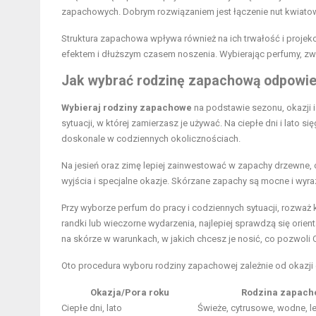
zapachowych. Dobrym rozwiązaniem jest łączenie nut kwiato
Struktura zapachowa wpływa również na ich trwałość i projek
efektem i dłuższym czasem noszenia. Wybierając perfumy, zwró
Jak wybrać rodzinę zapachową odpowiedn
Wybieraj rodziny zapachowe
na podstawie sezonu, okazji i
sytuacji, w której zamierzasz je używać. Na ciepłe dni i lato si
doskonale w codziennych okolicznościach.
Na jesień oraz zimę lepiej zainwestować w zapachy drzewne, o
wyjścia i specjalne okazje. Skórzane zapachy są mocne i wyraz
Przy wyborze perfum do pracy i codziennych sytuacji, rozważ
randki lub wieczorne wydarzenia, najlepiej sprawdzą się orie
na skórze w warunkach, w jakich chcesz je nosić, co pozwoli Ci 
Oto procedura wyboru rodziny zapachowej zależnie od okazji 
Okazja/Pora roku
Rodzina zapach
Ciepłe dni, lato
Świeże, cytrusowe, wodne, l