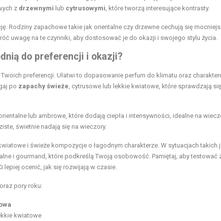
wych z
drzewnymi
lub
cytrusowymi
, które tworzą interesujące kontrasty.
cję. Rodziny zapachowe takie jak orientalne czy drzewne cechują się mocniej
ć uwagę na te czynniki, aby dostosować je do okazji i swojego stylu życia.
ią do preferencji i okazji?
 Twoich preferencji. Ułatwi to dopasowanie perfum do klimatu oraz charakter
ęgaj po
zapachy świeże
, cytrusowe lub lekkie kwiatowe, które sprawdzają si
rientalne lub ambrowe, które dodają ciepła i intensywności, idealne na wiec
iste, świetnie nadają się na wieczory.
 kwiatowe i świeże kompozycje o łagodnym charakterze. W sytuacjach takich 
ntalne i gourmand, które podkreślą Twoją osobowość. Pamiętaj, aby testować
lepiej ocenić, jak się rozwijają w czasie.
oraz pory roku:
owa
ekkie kwiatowe