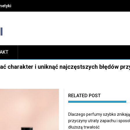
etyki i unikać najczęstszych błędów w pielęgnacji
TAKT
ć charakter i uniknąć najczęstszych błędów prz
RELATED POST
Dlaczego perfumy szybko znikają
przyczyny utraty zapachu i sposo
dłuższą trwałość