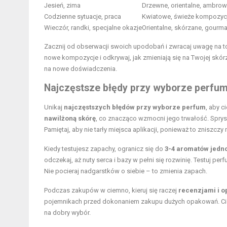
Jesień, zima
Drzewne, orientalne, ambrow
Codzienne sytuacje, praca
Kwiatowe, świeże kompozyc
Wieczór, randki, specjalne okazje
Orientalne, skórzane, gour
Zacznij od obserwacji swoich upodobań i zwracaj uwagę na to,
nowe kompozycje i odkrywaj, jak zmieniają się na Twojej skó
na nowe doświadczenia.
Najczęstsze błędy przy wyborze perfum 
Unikaj
najczęstszych błędów przy wyborze perfum
, aby c
nawilżoną skórę
, co znacząco wzmocni jego trwałość. Sprysk
Pamiętaj, aby nie tarły miejsca aplikacji, ponieważ to zniszc
Kiedy testujesz zapachy, ogranicz się do
3-4 aromatów jedn
odczekaj, aż nuty serca i bazy w pełni się rozwinię. Testuj per
Nie pocieraj nadgarstków o siebie – to zmienia zapach.
Podczas zakupów w ciemno, kieruj się raczej
recenzjami i 
pojemnikach przed dokonaniem zakupu dużych opakowań. Cie
na dobry wybór.