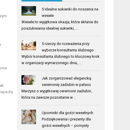
5 Idealne sukienki do noszenia na
wesele
szym
Wesele to wyjątkowa okazja, która skłania do
poszukiwania idealnej sukienki, …
5 rzeczy do rozważenia przy
u
wyborze konsultanta ślubnego
ę
Wybór konsultanta ślubnego to kluczowy krok
w organizacji wymarzonego dnia, …
zorne
Jak zorganizować elegancką
ceremonię zaślubin w pałacu
jak
Marzysz o wyjątkowej ceremonii zaślubin,
 zapachy
która na zawsze pozostanie w …
Upominki dla gości weselnych.
Podziękowania i prezenty dla
gości weselnych – pomysły