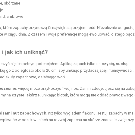
e, skórzane
je
mand, ambrowe
 które zapachy przynoszą Ci największą przyjemność. Niezależnie od gustu, 
rze w ciągu dnia. Z czasem Twoje preferencje mogą ewoluować, dlatego bądź
i jak ich uniknąć?
ieszyć się ich pełnym potencjałem. Aplikuj zapach tylko na
czystą, suchą i
uj go z odległości około 20 cm, aby uniknąć przytłaczającej intensywności.
zy molekuły zapachowe, osłabiając woń.
ocześnie
; więcej może przytłoczyć Twój nos. Zanim zdecydujesz się na zaku
fumy na
czystej skórze
, unikając blotek, które mogą nie oddać prawdziwego 
opisami
nut zapachowych
, niż tylko wyglądem flakonu. Testuj zapachy w ma
rpliwość w oczekiwaniach na rozwój zapachu na skórze znacznie zwiększy