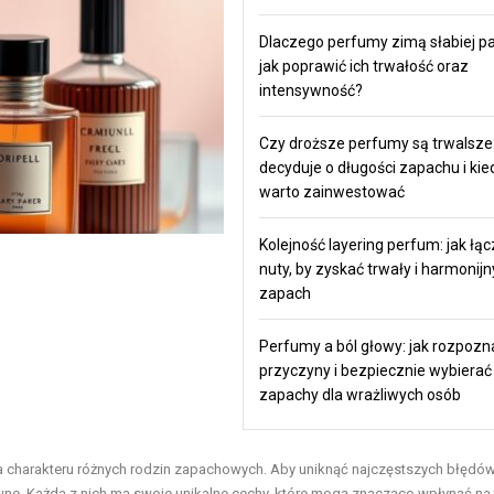
Dlaczego perfumy zimą słabiej pa
jak poprawić ich trwałość oraz
intensywność?
Czy droższe perfumy są trwalsze:
decyduje o długości zapachu i kie
warto zainwestować
Kolejność layering perfum: jak łąc
nuty, by zyskać trwały i harmonijn
zapach
Perfumy a ból głowy: jak rozpozn
przyczyny i bezpiecznie wybierać
zapachy dla wrażliwych osób
nia charakteru różnych rodzin zapachowych. Aby uniknąć najczęstszych błędów
ewne. Każda z nich ma swoje unikalne cechy, które mogą znacząco wpłynąć na 