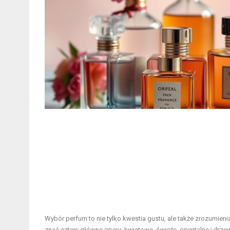
Wybór perfum to nie tylko kwestia gustu, ale także zrozumie
znać cztery główne grupy: kwiatowe, świeże, orientalne i drz