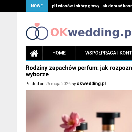
Skip
NOWE
pH włosów i skóry głowy: jak dobrać kosm
to
content
HOME
WSPÓŁPRACA I KON
Rodziny zapachów perfum: jak rozpozna
wyborze
okwedding.pl
Posted on
25 maja 2026
by