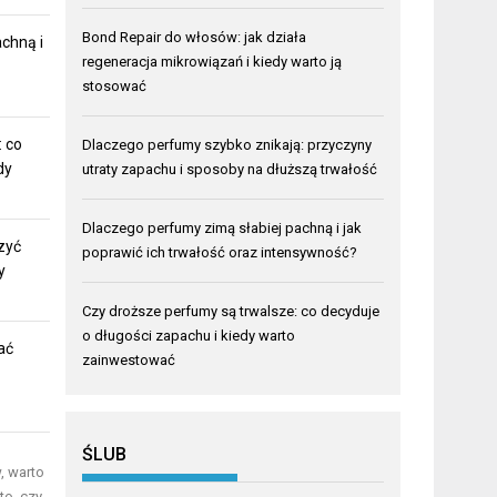
Bond Repair do włosów: jak działa
chną i
regeneracja mikrowiązań i kiedy warto ją
stosować
 co
Dlaczego perfumy szybko znikają: przyczyny
dy
utraty zapachu i sposoby na dłuższą trwałość
Dlaczego perfumy zimą słabiej pachną i jak
zyć
poprawić ich trwałość oraz intensywność?
y
Czy droższe perfumy są trwalsze: co decyduje
o długości zapachu i kiedy warto
ać
zainwestować
ŚLUB
, warto
to, czy