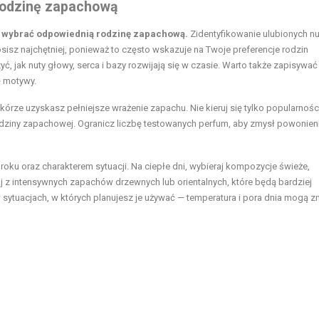
 rodzinę zapachową
e wybrać odpowiednią rodzinę zapachową.
Zidentyfikowanie ulubionych nu
isz najchętniej, ponieważ to często wskazuje na Twoje preferencje rodzin
, jak nuty głowy, serca i bazy rozwijają się w czasie. Warto także zapisywa
ę motywy.
kórze uzyskasz pełniejsze wrażenie zapachu. Nie kieruj się tylko popularnośc
odziny zapachowej. Ogranicz liczbę testowanych perfum, aby zmysł powonieni
 roku oraz charakterem sytuacji. Na ciepłe dni, wybieraj kompozycje świeże,
 z intensywnych zapachów drzewnych lub orientalnych, które będą bardziej
 sytuacjach, w których planujesz je używać — temperatura i pora dnia mogą z