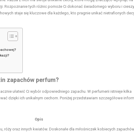
i. Rozpoznanie tych różnic pomoże Ci dokonać świadomego wyboru i cieszy
wych staje się kluczowe dla każdego, kto pragnie unikać nietrafionych decy
apachowej?
kazji?
zin zapachów perfum?
znie ułatwić Ci wybór odpowiedniego zapachu. W perfumerii istnieje kilka
ować dzięki ich unikalnym cechom. Poniżej przedstawiam szczegółowe infor
Opis
inu, róży oraz innych kwiatów. Doskonałe dla miłośniczek kobiecych zapachów