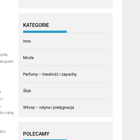
KATEGORIE
.
Inne
będą
Moda
 zakupem
Perfumy – trwałość i zapachy
Ślub
e
 i
ą
Włosy – rutyna i pielęgnacja
bi całej
ako
POLECAMY