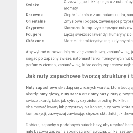
Orzeźwiające, lekkie, często z nutami cy
Świeże
aromaty.
Drzewne
Ciepłe i ziemiste z aromatami cedru, sa
Orientalne
Zmysłowe i bogate, zawierające przypraw
Szyprowe
Klasyczne kompozycje łączące nuty owo
Fougere
Łączą świeżość lawendy i kumaryny z 
Skórzane
Mocne i charakterystyczne, z dymnymi 
Aby wybrać odpowiednią rodzinę zapachową, zastanów się, jak
sięgać po zapachy świeże, natomiast fanki intensywnych nut
perfum w ciemno, zastanów się, które cechy zapachowe najba
Jak nuty zapachowe tworzą strukturę i
Nuty zapachowe
składają się z różnych warstw, które buduj
akordy:
nuty głowy
,
nuty serca
oraz
nuty bazy
. Nuty głowy t
świeże akordy, takie jak cytrusy czy zielone rośliny. Po kilku
obejmować kwiaty lub przyprawy. Na koniec, nuty bazy, które 
kompozycji, zazwyczaj zawierając cięższe składniki, jak drew
Dobieraj zapachy o podobnych nutach bazy, aby uzyskać har
nutę bazową zapewnia spójność aromatyczną. Unikaj zestawi