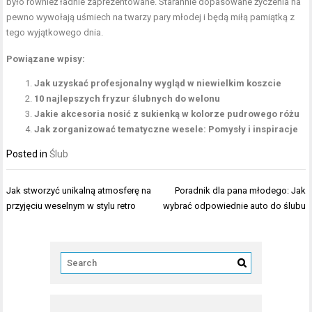
było również ładnie zaprezentowane. Starannie dopasowane życzenia na
pewno wywołają uśmiech na twarzy pary młodej i będą miłą pamiątką z
tego wyjątkowego dnia.
Powiązane wpisy:
Jak uzyskać profesjonalny wygląd w niewielkim koszcie
10 najlepszych fryzur ślubnych do welonu
Jakie akcesoria nosić z sukienką w kolorze pudrowego różu
Jak zorganizować tematyczne wesele: Pomysły i inspiracje
Posted in
Ślub
Nawigacja
Jak stworzyć unikalną atmosferę na
Poradnik dla pana młodego: Jak
wpisu
przyjęciu weselnym w stylu retro
wybrać odpowiednie auto do ślubu