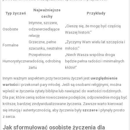
Najważniejsze
Typ życzeń
Przykłady
cechy
Intymne, szczere,
„Cieszę się, że mogę być częścią
Osobiste
odzwierciedlające
Waszej historii.”
relację
Grzeczne, pełne
„Życzymy Wam wielu lat szczęścia i
Formalne
szacunku, neutralne
miłości.”
Przepełnione
„Niech Wasza wspólna droga
Humorystyczne
radością, odrobiną
będzie pełna radości i minimalnych
żartu
kłótni!”
Innym ważnym aspektem przy tworzeniu życzeń jest
uwzględnienie
wartości
i przekonań pary młodej. Jeśli są osobami religijnymi, można
wpleść w życzenia cytaty biblijne lub nawiązać do wartości rodzinnych.
Dla par, które cenią sobie nowoczesne podejście, odpowiednie mogą być
krótsze, bardziej zindywidualizowane życzenia. Zawsze warto kierować
się intuicją i autentycznością, aby życzenia były
szczere
i płynęły prosto
z serca.
Jak sformułować osobiste życzenia dla