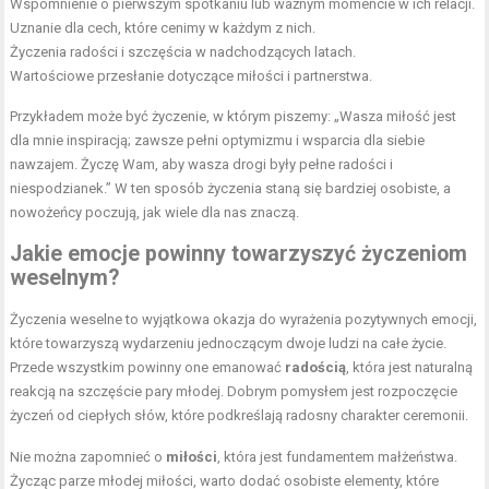
Wspomnienie o pierwszym spotkaniu lub ważnym momencie w ich relacji.
Uznanie dla cech, które cenimy w każdym z nich.
Życzenia radości i szczęścia w nadchodzących latach.
Wartościowe przesłanie dotyczące miłości i partnerstwa.
Przykładem może być życzenie, w którym piszemy: „Wasza miłość jest
dla mnie inspiracją; zawsze pełni optymizmu i wsparcia dla siebie
nawzajem. Życzę Wam, aby wasza drogi były pełne radości i
niespodzianek.” W ten sposób życzenia staną się bardziej osobiste, a
nowożeńcy poczują, jak wiele dla nas znaczą.
Jakie emocje powinny towarzyszyć życzeniom
weselnym?
Życzenia weselne to wyjątkowa okazja do wyrażenia pozytywnych emocji,
które towarzyszą wydarzeniu jednoczącym dwoje ludzi na całe życie.
Przede wszystkim powinny one emanować
radością
, która jest naturalną
reakcją na szczęście pary młodej. Dobrym pomysłem jest rozpoczęcie
życzeń od ciepłych słów, które podkreślają radosny charakter ceremonii.
Nie można zapomnieć o
miłości
, która jest fundamentem małżeństwa.
Życząc parze młodej miłości, warto dodać osobiste elementy, które