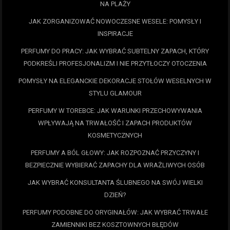
NA PLAŻY
JAK ZORGANIZOWAĆ NOWOCZESNE WESELE: POMYSŁY I
INSPIRACJE
PERFUMY DO PRACY: JAK WYBRAĆ SUBTELNY ZAPACH, KTÓRY
PODKREŚLI PROFESJONALIZM I NIE PRZYTŁOCZY OTOCZENIA
POMYSŁY NA ELEGANCKIE DEKORACJE STOŁÓW WESELNYCH W
STYLU GLAMOUR
PERFUMY W TOREBCE: JAK WARUNKI PRZECHOWYWANIA
WPŁYWAJĄ NA TRWAŁOŚĆ I ZAPACH PRODUKTÓW
KOSMETYCZNYCH
PERFUMY A BÓL GŁOWY: JAK ROZPOZNAĆ PRZYCZYNY I
BEZPIECZNIE WYBIERAĆ ZAPACHY DLA WRAŻLIWYCH OSÓB
JAK WYBRAĆ KONSULTANTA ŚLUBNEGO NA SWÓJ WIELKI
DZIEŃ?
PERFUMY PODOBNE DO ORYGINAŁÓW: JAK WYBRAĆ TRWAŁE
ZAMIENNIKI BEZ KOSZTOWNYCH BŁĘDÓW