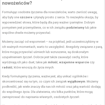
nowożeńców?
Formułując osobiste życzenia dla nowożeńców, warto zwrócić uwagę,
aby były one
szczere
i płynęły prosto z serca. To niezwykła okazja, by
wypowiedzieć słowa, które będą dla pary ważne i pamiętne. Dobrym
pomysłem jest przemyślenie, co w ich związku
podziwiamy
lub jakie
wspólne chwile możemy przywołać.
Możemy zacząć od wspomnień – na przykład, jeśli uczestniczyliśmy w
ich ważnych momentach, warto to uwzględnić. Anegdoty związane z parą,
które mogą przywołać uśmiech lub wzruszenie, są doskonałym
uzupełnieniem życzeń. Dobrze jest także zauważyć cechy, które
wyróżniają ich jako duet, takie jak
miłość
,
wzajemne wsparcie
czy
radość
, które wnoszą do życia innych.
Kiedy formułujemy życzenia, ważne jest, aby unikać ogólników i
skoncentrować się na tym, co czyni ich związek
wyjątkowym
. Możemy
podkreślić, jak wiele znaczy dla nas ich miłość oraz jaką wartość dodają
do wspólnego życia. Dla ułatwienia, oto kilka punktów, które mogą
zainspirować do napisania własnych, osobistych życzeń: