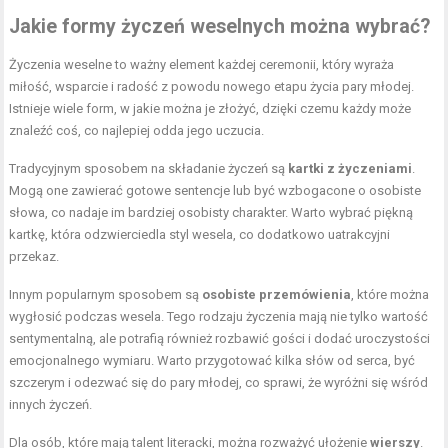
Jakie formy życzeń weselnych można wybrać?
Życzenia weselne to ważny element każdej ceremonii, który wyraża
miłość, wsparcie i radość z powodu nowego etapu życia pary młodej.
Istnieje wiele form, w jakie można je złożyć, dzięki czemu każdy może
znaleźć coś, co najlepiej odda jego uczucia.
Tradycyjnym sposobem na składanie życzeń są
kartki z życzeniami
.
Mogą one zawierać gotowe sentencje lub być wzbogacone o osobiste
słowa, co nadaje im bardziej osobisty charakter. Warto wybrać piękną
kartkę, która odzwierciedla styl wesela, co dodatkowo uatrakcyjni
przekaz.
Innym popularnym sposobem są
osobiste przemówienia
, które można
wygłosić podczas wesela. Tego rodzaju życzenia mają nie tylko wartość
sentymentalną, ale potrafią również rozbawić gości i dodać uroczystości
emocjonalnego wymiaru. Warto przygotować kilka słów od serca, być
szczerym i odezwać się do pary młodej, co sprawi, że wyróżni się wśród
innych życzeń.
Dla osób, które mają talent literacki, można rozważyć ułożenie
wierszy
.