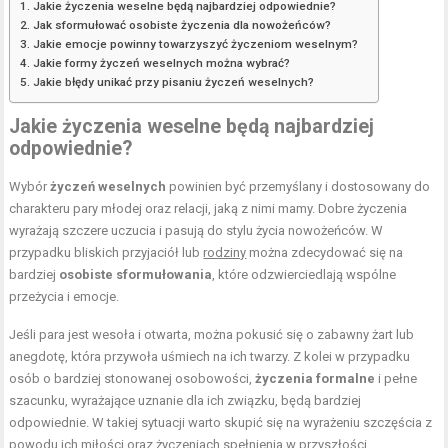
Jakie życzenia weselne będą najbardziej odpowiednie?
Jak sformułować osobiste życzenia dla nowożeńców?
Jakie emocje powinny towarzyszyć życzeniom weselnym?
Jakie formy życzeń weselnych można wybrać?
Jakie błędy unikać przy pisaniu życzeń weselnych?
Jakie życzenia weselne będą najbardziej
odpowiednie?
Wybór
życzeń weselnych
powinien być przemyślany i dostosowany do
charakteru pary młodej oraz relacji, jaką z nimi mamy. Dobre życzenia
wyrażają szczere uczucia i pasują do stylu życia nowożeńców. W
przypadku bliskich przyjaciół lub
rodziny
można zdecydować się na
bardziej
osobiste sformułowania
, które odzwierciedlają wspólne
przeżycia i emocje.
Jeśli para jest wesoła i otwarta, można pokusić się o zabawny żart lub
anegdotę, która przywoła uśmiech na ich twarzy. Z kolei w przypadku
osób o bardziej stonowanej osobowości,
życzenia formalne
i pełne
szacunku, wyrażające uznanie dla ich związku, będą bardziej
odpowiednie. W takiej sytuacji warto skupić się na wyrażeniu szczęścia z
powodu ich miłości oraz życzeniach spełnienia w przyszłości.