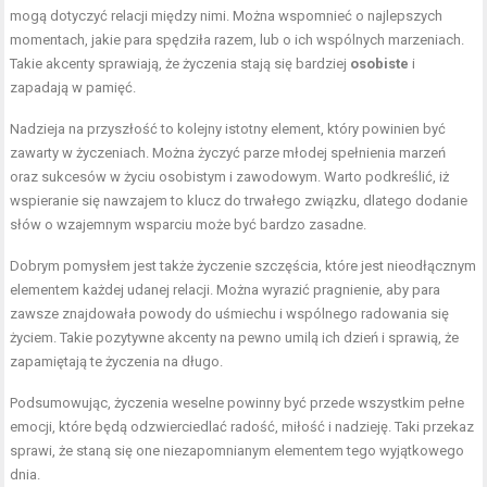
mogą dotyczyć relacji między nimi. Można wspomnieć o najlepszych
momentach, jakie para spędziła razem, lub o ich wspólnych marzeniach.
Takie akcenty sprawiają, że życzenia stają się bardziej
osobiste
i
zapadają w pamięć.
Nadzieja na przyszłość to kolejny istotny element, który powinien być
zawarty w życzeniach. Można życzyć parze młodej spełnienia marzeń
oraz sukcesów w życiu osobistym i zawodowym. Warto podkreślić, iż
wspieranie się nawzajem to klucz do trwałego związku, dlatego dodanie
słów o wzajemnym wsparciu może być bardzo zasadne.
Dobrym pomysłem jest także życzenie szczęścia, które jest nieodłącznym
elementem każdej udanej relacji. Można wyrazić pragnienie, aby para
zawsze znajdowała powody do uśmiechu i wspólnego radowania się
życiem. Takie pozytywne akcenty na pewno umilą ich dzień i sprawią, że
zapamiętają te życzenia na długo.
Podsumowując, życzenia weselne powinny być przede wszystkim pełne
emocji, które będą odzwierciedlać radość, miłość i nadzieję. Taki przekaz
sprawi, że staną się one niezapomnianym elementem tego wyjątkowego
dnia.