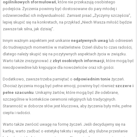
ogólnikowych sformułowań
, które nie przekazują osobistego
podejścia. Życzenia powinny być dostosowane do pary młodej i
odzwierciedlać ich indywidualność. Zamiast pisać „Życzymy szczęścia”,
lepiej skupić się na konkretach, na przykład „Niech Wasza miłość będzie
zawsze tak silna, jak dzisiaj”.
Innym ważnym aspektem jest unikanie
negatywnych uwag
lub odniesień
do trudniejszych momentów w małżeństwie. Dzień ślubu to czas radości,
dlatego należy skupić się na pozytywnych aspektach życia w związku.
Warto także zrezygnować z
zbyt osobistych informacji
, które mogą być
nieodpowiednie lub krępujące dla nowożeńców oraz ich gości.
Dodatkowo, zawsze trzeba pamiętać o
odpowiednim tonie
życzeń.
Chociaż życzenia mogą być pełne emocji, powinny być również
szczere i
pełne szacunku
. Unikajmy żartów, które mogą być źle odebrane,
szczególnie w kontekście ceremonii religijnych lub tradycyjnych.
Staranność w doborze słów jest kluczowa, aby życzenia były miłe, pełne
ciepła i radości.
Warto także zwrócić uwagę na formę życzeń. Jeśli decydujemy się na
kartkę, warto zadbać o estetykę tekstu i wygląd, aby ślubne przesłanie