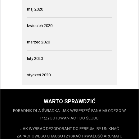
maj 2020
kwiecień 2020
marzec 2020
luty 2020
styczeń 2020
WARTO SPRAWDZIĆ
PORADNIK DLA ŚWIADKA: JAK WESPRZEĆ PANA MŁODEGO W
PRZYGOTOWANIACH DO ŚLUBU
JAK WYBRAĆ DEZODORANT DO PERFUM, BY UNIKNĄĆ
ZAPACHOWEGO CHAOSU I ZYSKAĆ TRWAŁOŚĆ AROMATU