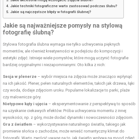
Jakie techniki fotograficzne warto zastosować podczas ślubu?
Jakie są najczęstsze błędy w fotografii ślubnej?
Jakie są najważniejsze pomysły na stylową
fotografię ślubną?
Stylowa fotografia ślubna wymaga nie tylko uchwycenia pięknych
momentów, ale również kreatywności w podejściu do kompozycji i
estetyki zdjęć. Istnieje wiele pomysłów, które mogą uczynić fotografie
bardziej oryginalnymi i niezapomnianymi. Oto kilka z nich:
Sesja w plenerze
– wybór miejsca na zdjęcia może znacząco wpłynąć
na ich jakość. Plener, pełen naturalnych elementów, takich jak drzewa, łąki
czy woda, dodaje zdjęciom uroku. Popularne lokalizacje to parki, plaże
czy malownicze góry.
Nietypowe kąty i ujęcia
– eksperymentowanie z perspektywą to sposób
na uzyskanie ciekawych efektów. Próba uchwycenia momentu z innej
wysokości, np. z góry, może dodać dynamiki i nowoczesności zdjęciom.
Gra z światłem
– wykorzystywanie naturalnego światła, takiego jak
promienie słońca o zachodzie, może wnieść romantyczny klimat do
fotografii. Warto zwrócić uwagę na to, jak światło wpływa na mood zdjęć.