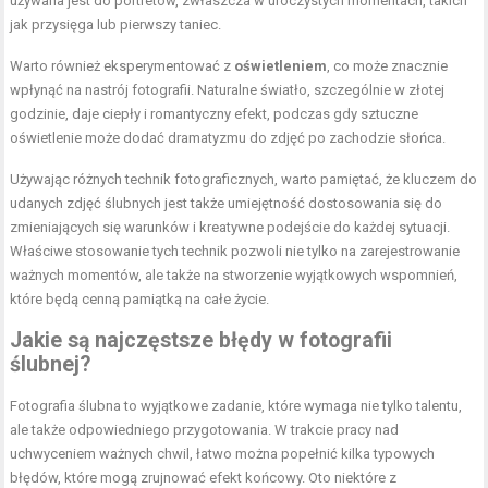
używana jest do portretów, zwłaszcza w uroczystych momentach, takich
jak przysięga lub pierwszy taniec.
Warto również eksperymentować z
oświetleniem
, co może znacznie
wpłynąć na nastrój fotografii. Naturalne światło, szczególnie w złotej
godzinie, daje ciepły i romantyczny efekt, podczas gdy sztuczne
oświetlenie może dodać dramatyzmu do zdjęć po zachodzie słońca.
Używając różnych technik fotograficznych, warto pamiętać, że kluczem do
udanych zdjęć ślubnych jest także umiejętność dostosowania się do
zmieniających się warunków i kreatywne podejście do każdej sytuacji.
Właściwe stosowanie tych technik pozwoli nie tylko na zarejestrowanie
ważnych momentów, ale także na stworzenie wyjątkowych wspomnień,
które będą cenną pamiątką na całe życie.
Jakie są najczęstsze błędy w fotografii
ślubnej?
Fotografia ślubna to wyjątkowe zadanie, które wymaga nie tylko talentu,
ale także odpowiedniego przygotowania. W trakcie pracy nad
uchwyceniem ważnych chwil, łatwo można popełnić kilka typowych
błędów, które mogą zrujnować efekt końcowy. Oto niektóre z