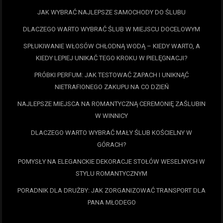
JAK WYBRAĆ NAJLEPSZE SAMOCHODY DO ŚLUBU
DLACZEGO WARTO WYBRAĆ ŚLUB W MIEJSCU DOCELOWYM
SPŁUKIWANIE WŁOSÓW CHŁODNĄ WODĄ – KIEDY WARTO, A
KIEDY LEPIEJ UNIKAĆ TEGO KROKU W PIELĘGNACJI?
PRÓBKI PERFUM: JAK TESTOWAĆ ZAPACH I UNIKNĄĆ
NIETRAFIONEGO ZAKUPU NA CO DZIEŃ
NAJLEPSZE MIEJSCA NA ROMANTYCZNĄ CEREMONIĘ ZAŚLUBIN
W WINNICY
DLACZEGO WARTO WYBRAĆ MAŁY ŚLUB KOŚCIELNY W
GÓRACH?
POMYSŁY NA ELEGANCKIE DEKORACJE STOŁÓW WESELNYCH W
STYLU ROMANTYCZNYM
PORADNIK DLA DRUŻBY: JAK ZORGANIZOWAĆ TRANSPORT DLA
PANA MŁODEGO