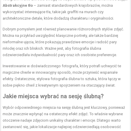
Abstrakcyjne tło
– zamiast standardowych krajobrazów, można
wykorzystać interesujące tła, takie jak graffiti na murach czy
architektoniczne detale, które dodadzą charakteru i oryginalności.
Dobrym pomysłem jest również planowanie różnorodnych stylów zdjęć.
Można na przykład uwzględnić klasyczne portrety, ale także bardziej
nieformalne ujęcia, które pokazują prawdziwe emocje i radość pary
młodej oraz ich bliskich. Ważne jest, aby fotografia ślubna
odzwierciedlała indywidualność pary oraz ich osobiste preferencje.
Inwestowanie w doświadczonego fotografa, który potrafi uchwycić te
magiczne chwile w innowacyjny sposób, może przynieść wspaniałe
efekty. Ostatecznie, stylowa fotografia ślubna to sztuka, która łączy w
sobie piękno chwil z kreatywnym spojrzeniem na otaczający świat.
Jakie miejsca wybrać na sesję ślubną?
Wybór odpowiedniego miejsca na sesję ślubną jest kluczowy, ponieważ
może znacznie wpłynąć na ostateczny efekt zdjęć. To właśnie wybrane
otoczenie nadaje zdjęciom unikalny charakter i emocje. Dlatego warto
zastanowić się, jakie lokalizacje najlepiej odzwierciedlają osobowość