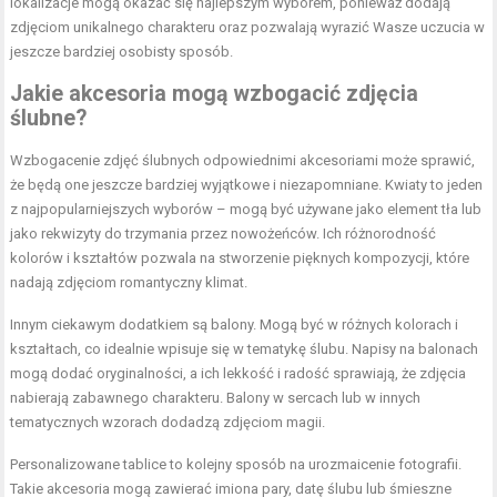
lokalizacje mogą okazać się najlepszym wyborem, ponieważ dodają
zdjęciom unikalnego charakteru oraz pozwalają wyrazić Wasze uczucia w
jeszcze bardziej osobisty sposób.
Jakie akcesoria mogą wzbogacić zdjęcia
ślubne?
Wzbogacenie zdjęć ślubnych odpowiednimi akcesoriami może sprawić,
że będą one jeszcze bardziej wyjątkowe i niezapomniane. Kwiaty to jeden
z najpopularniejszych wyborów – mogą być używane jako element tła lub
jako rekwizyty do trzymania przez nowożeńców. Ich różnorodność
kolorów i kształtów pozwala na stworzenie pięknych kompozycji, które
nadają zdjęciom romantyczny klimat.
Innym ciekawym dodatkiem są balony. Mogą być w różnych kolorach i
kształtach, co idealnie wpisuje się w tematykę ślubu. Napisy na balonach
mogą dodać oryginalności, a ich lekkość i radość sprawiają, że zdjęcia
nabierają zabawnego charakteru. Balony w sercach lub w innych
tematycznych wzorach dodadzą zdjęciom magii.
Personalizowane tablice to kolejny sposób na urozmaicenie fotografii.
Takie akcesoria mogą zawierać imiona pary, datę ślubu lub śmieszne