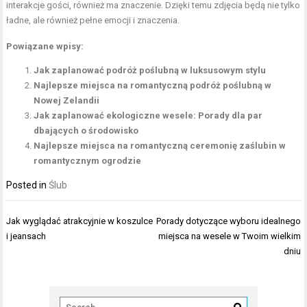
interakcje gości, również ma znaczenie. Dzięki temu zdjęcia będą nie tylko
ładne, ale również pełne emocji i znaczenia.
Powiązane wpisy:
Jak zaplanować podróż poślubną w luksusowym stylu
Najlepsze miejsca na romantyczną podróż poślubną w
Nowej Zelandii
Jak zaplanować ekologiczne wesele: Porady dla par
dbających o środowisko
Najlepsze miejsca na romantyczną ceremonię zaślubin w
romantycznym ogrodzie
Posted in
Ślub
Nawigacja
Jak wyglądać atrakcyjnie w koszulce
Porady dotyczące wyboru idealnego
wpisu
i jeansach
miejsca na wesele w Twoim wielkim
dniu