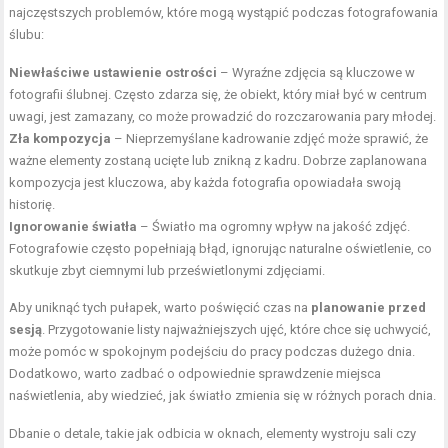
najczęstszych problemów, które mogą wystąpić podczas fotografowania
ślubu:
Niewłaściwe ustawienie ostrości
– Wyraźne zdjęcia są kluczowe w
fotografii ślubnej. Często zdarza się, że obiekt, który miał być w centrum
uwagi, jest zamazany, co może prowadzić do rozczarowania pary młodej.
Zła kompozycja
– Nieprzemyślane kadrowanie zdjęć może sprawić, że
ważne elementy zostaną ucięte lub znikną z kadru. Dobrze zaplanowana
kompozycja jest kluczowa, aby każda fotografia opowiadała swoją
historię.
Ignorowanie światła
– Światło ma ogromny wpływ na jakość zdjęć.
Fotografowie często popełniają błąd, ignorując naturalne oświetlenie, co
skutkuje zbyt ciemnymi lub prześwietlonymi zdjęciami.
Aby uniknąć tych pułapek, warto poświęcić czas na
planowanie przed
sesją
. Przygotowanie listy najważniejszych ujęć, które chce się uchwycić,
może pomóc w spokojnym podejściu do pracy podczas dużego dnia.
Dodatkowo, warto zadbać o odpowiednie sprawdzenie miejsca
naświetlenia, aby wiedzieć, jak światło zmienia się w różnych porach dnia.
Dbanie o detale, takie jak odbicia w oknach, elementy wystroju sali czy