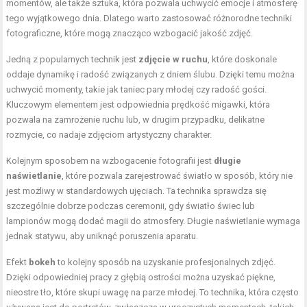
momentów, ale także sztuka, która pozwala uchwycić emocje i atmosferę
tego wyjątkowego dnia. Dlatego warto zastosować różnorodne techniki
fotograficzne, które mogą znacząco wzbogacić jakość zdjęć.
Jedną z popularnych technik jest
zdjęcie w ruchu
, które doskonale
oddaje dynamikę i radość związanych z dniem ślubu. Dzięki temu można
uchwycić momenty, takie jak taniec pary młodej czy radość gości.
Kluczowym elementem jest odpowiednia prędkość migawki, która
pozwala na zamrożenie ruchu lub, w drugim przypadku, delikatne
rozmycie, co nadaje zdjęciom artystyczny charakter.
Kolejnym sposobem na wzbogacenie fotografii jest
długie
naświetlanie
, które pozwala zarejestrować światło w sposób, który nie
jest możliwy w standardowych ujęciach. Ta technika sprawdza się
szczególnie dobrze podczas ceremonii, gdy światło świec lub
lampionów mogą dodać magii do atmosfery. Długie naświetlanie wymaga
jednak statywu, aby uniknąć poruszenia aparatu.
Efekt
bokeh
to kolejny sposób na uzyskanie profesjonalnych zdjęć.
Dzięki odpowiedniej pracy z głębią ostrości można uzyskać piękne,
nieostre tło, które skupi uwagę na parze młodej. To technika, która często