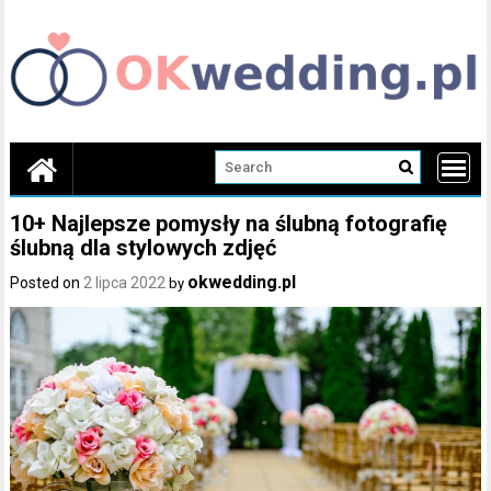
Skip
to
content
10+ Najlepsze pomysły na ślubną fotografię
ślubną dla stylowych zdjęć
okwedding.pl
Posted on
2 lipca 2022
by