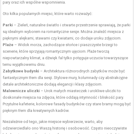
pary oraz ich wspólne wspomnienia.
Oto kilka popularnych miejsc, które warto rozważyć:
Parki
– Zieleń, naturalne światło i otwarte przestrzenie sprawiają, że parki
są idealnym wyborem na romantyczne sesje. Można znaleźć miejsca z
pięknymi alejkami, stawami czy kwiatami, co dodaje uroku zdjęciom.
Plaże
– Widok morza, zachodzące
słońce
i piaszczyste brzegi to
scenerie, które sprzyjają romantycznym ujęciom. Plaże tworzą
niepowtarzalny klimat, a dźwięk fal tylko potęguje uczucia towarzyszące
temu wyjątkowemu dniu.
Zabytkowe budynki
– Architektura różnorodnych zabytków może być
fantastycznym tłem dla sesji. Stylowe mury, kolumnady czy abstrakcyjne
detale architektoniczne dodają elegancji i klasy zdjęciom.
Malownicze uliczki
– Urok małych miasteczek i urokliwe uliczki to
doskonałe miejsca na zdjęcia, które oddają intymność i bliskość pary.
Przytulne kafeterie, kolorowe fasady budynków czy stare bramy mogą być
pięknym tłem dla kreatywnych kadrów.
Niezależnie od tego, jakie miejsce wybierzecie, warto, aby
odzwierciedlało ono Waszą historię i osobowość. Często nieoczywiste