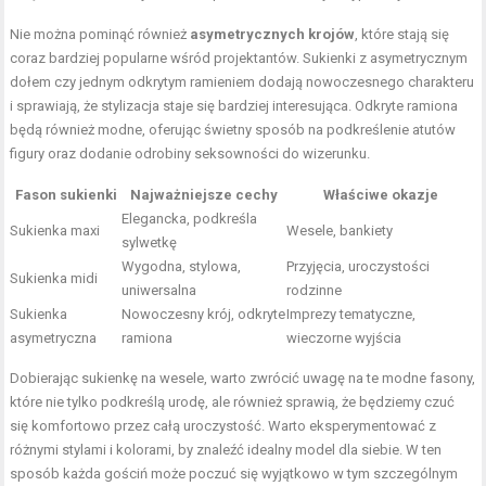
Nie można pominąć również
asymetrycznych krojów
, które stają się
coraz bardziej popularne wśród projektantów. Sukienki z asymetrycznym
dołem czy jednym odkrytym ramieniem dodają nowoczesnego charakteru
i sprawiają, że stylizacja staje się bardziej interesująca. Odkryte ramiona
będą również modne, oferując świetny sposób na podkreślenie atutów
figury oraz dodanie odrobiny seksowności do wizerunku.
Fason sukienki
Najważniejsze cechy
Właściwe okazje
Elegancka, podkreśla
Sukienka maxi
Wesele, bankiety
sylwetkę
Wygodna, stylowa,
Przyjęcia, uroczystości
Sukienka midi
uniwersalna
rodzinne
Sukienka
Nowoczesny krój, odkryte
Imprezy tematyczne,
asymetryczna
ramiona
wieczorne wyjścia
Dobierając sukienkę na wesele, warto zwrócić uwagę na te modne fasony,
które nie tylko podkreślą urodę, ale również sprawią, że będziemy czuć
się komfortowo przez całą uroczystość. Warto eksperymentować z
różnymi stylami i kolorami, by znaleźć idealny model dla siebie. W ten
sposób każda gościń może poczuć się wyjątkowo w tym szczególnym