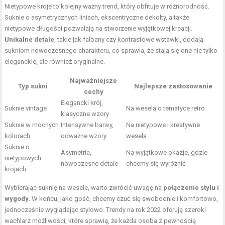
Nietypowe kroje to kolejny ważny trend, który obfituje w różnorodność.
Suknie o asymetrycznych liniach, ekscentryczne dekolty, a także
nietypowe długości pozwalają na stworzenie wyjątkowej kreacji.
Unikalne detale
, takie jak falbany czy kontrastowe wstawki, dodają
sukniom nowoczesnego charakteru, co sprawia, że stają się one nie tylko
eleganckie, ale również oryginalne.
Najważniejsze
Typ sukni
Najlepsze zastosowanie
cechy
Elegancki krój,
Suknie vintage
Na wesela o tematyce retro
klasyczne wzory
Suknie w mocnych
Intensywne barwy,
Na nietypowe i kreatywne
kolorach
odważne wzory
wesela
Suknie o
Asymetria,
Na wyjątkowe okazje, gdzie
nietypowych
nowoczesne detale
chcemy się wyróżnić
krojach
Wybierając suknię na wesele, warto zwrócić uwagę na
połączenie stylu i
wygody
. W końcu, jako gość, chcemy czuć się swobodnie i komfortowo,
jednocześnie wyglądając stylowo. Trendy na rok 2022 oferują szeroki
wachlarz możliwości, które sprawią, że każda osoba z pewnością