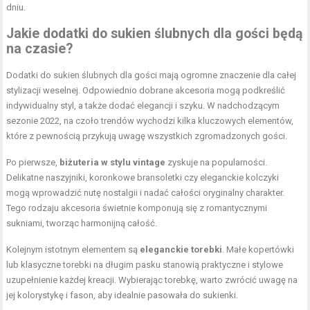
dniu.
Jakie dodatki do sukien ślubnych dla gości będą
na czasie?
Dodatki do sukien ślubnych dla gości mają ogromne znaczenie dla całej
stylizacji weselnej. Odpowiednio dobrane akcesoria mogą podkreślić
indywidualny styl, a także dodać elegancji i szyku. W nadchodzącym
sezonie 2022, na czoło trendów wychodzi kilka kluczowych elementów,
które z pewnością przykują uwagę wszystkich zgromadzonych gości.
Po pierwsze,
biżuteria w stylu vintage
zyskuje na popularności.
Delikatne naszyjniki, koronkowe bransoletki czy eleganckie kolczyki
mogą wprowadzić nutę nostalgii i nadać całości oryginalny charakter.
Tego rodzaju akcesoria świetnie komponują się z romantycznymi
sukniami, tworząc harmonijną całość.
Kolejnym istotnym elementem są
eleganckie torebki
. Małe kopertówki
lub klasyczne torebki na długim pasku stanowią praktyczne i stylowe
uzupełnienie każdej kreacji. Wybierając torebkę, warto zwrócić uwagę na
jej kolorystykę i fason, aby idealnie pasowała do sukienki.