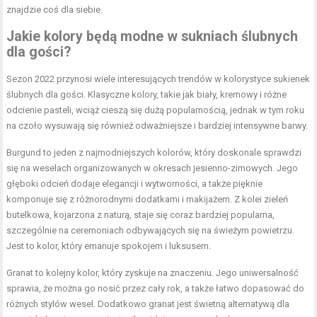
znajdzie coś dla siebie.
Jakie kolory będą modne w sukniach ślubnych
dla gości?
Sezon 2022 przynosi wiele interesujących trendów w kolorystyce sukienek
ślubnych dla gości. Klasyczne kolory, takie jak biały, kremowy i różne
odcienie pasteli, wciąż cieszą się dużą popularnością, jednak w tym roku
na czoło wysuwają się również odważniejsze i bardziej intensywne barwy.
Burgund to jeden z najmodniejszych kolorów, który doskonale sprawdzi
się na weselach organizowanych w okresach jesienno-zimowych. Jego
głęboki odcień dodaje elegancji i wytworności, a także pięknie
komponuje się z różnorodnymi dodatkami i makijażem. Z kolei zieleń
butelkowa, kojarzona z naturą, staje się coraz bardziej popularna,
szczególnie na ceremoniach odbywających się na świeżym powietrzu.
Jest to kolor, który emanuje spokojem i luksusem.
Granat to kolejny kolor, który zyskuje na znaczeniu. Jego uniwersalność
sprawia, że można go nosić przez cały rok, a także łatwo dopasować do
różnych stylów wesel. Dodatkowo granat jest świetną alternatywą dla