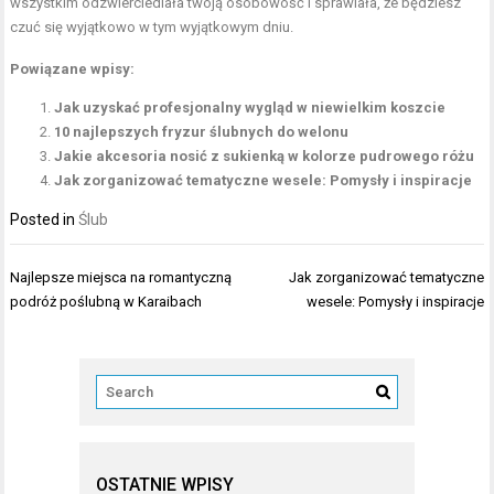
wszystkim odzwierciedlała twoją osobowość i sprawiała, że będziesz
czuć się wyjątkowo w tym wyjątkowym dniu.
Powiązane wpisy:
Jak uzyskać profesjonalny wygląd w niewielkim koszcie
10 najlepszych fryzur ślubnych do welonu
Jakie akcesoria nosić z sukienką w kolorze pudrowego różu
Jak zorganizować tematyczne wesele: Pomysły i inspiracje
Posted in
Ślub
Nawigacja
Najlepsze miejsca na romantyczną
Jak zorganizować tematyczne
wpisu
podróż poślubną w Karaibach
wesele: Pomysły i inspiracje
OSTATNIE WPISY