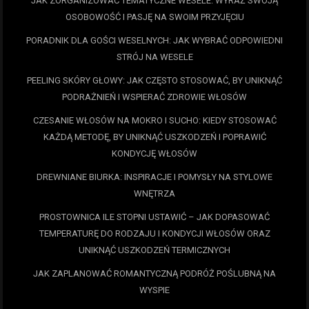
JAK ZORGANIZOWAĆ TEMATYCZNE WESELE: WYRAŹ SWOJĄ
OSOBOWOŚĆ I PASJĘ NA SWOIM PRZYJĘCIU
PORADNIK DLA GOŚCI WESELNYCH: JAK WYBRAĆ ODPOWIEDNI
STRÓJ NA WESELE
PEELING SKÓRY GŁOWY: JAK CZĘSTO STOSOWAĆ, BY UNIKNĄĆ
PODRAŻNIEŃ I WSPIERAĆ ZDROWIE WŁOSÓW
CZESANIE WŁOSÓW NA MOKRO I SUCHO: KIEDY STOSOWAĆ
KAŻDĄ METODĘ, BY UNIKNĄĆ USZKODZEŃ I POPRAWIĆ
KONDYCJĘ WŁOSÓW
DREWNIANE BIURKA: INSPIRACJE I POMYSŁY NA STYLOWE
WNĘTRZA
PROSTOWNICA ILE STOPNI USTAWIĆ – JAK DOPASOWAĆ
TEMPERATURĘ DO RODZAJU I KONDYCJI WŁOSÓW ORAZ
UNIKNĄĆ USZKODZEŃ TERMICZNYCH
JAK ZAPLANOWAĆ ROMANTYCZNĄ PODRÓŻ POŚLUBNĄ NA
WYSPIE