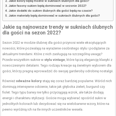
Jakie kolory będą modne w sukniach ślubnych dla gości?
Jakie fasony sukien będą dominować w sezonie 2022?
Jakie dodatki do sukien ślubnych dla gości będą na czasie?
Jakie materiały będą dominować w sukniach ślubnych dla gości?
Jakie są najnowsze trendy w sukniach ślubnych
dla gości na sezon 2022?
Sezon 2022 w modzie ślubnej dla gości przynosi wiele ekscytujących
nowości, które pozwalają na wyrażenie osobistego stylu i podążanie za
aktualnymi trendami. Które z nich zasługują na szczególną uwagę?
Przede wszystkim suknie w
stylu vintage
, które łączą elegancję klasyki z
nowoczesnymi detalami. Tego rodzaju kreacje są świetnym wyborem dla
gości, którzy pragną wprowadzić do swojej garderoby odrobinę nostalgii.
Również
odważne kolory
stają się coraz bardziej popularne. Wśród nich
dominują intensywne odcienie, takie jak głęboka zieleń, burgund czy
fiolet. Tego typu barwy nie tylko przyciągają wzrok, ale także dodają
energii i charakteru stylizacji. Goście mogą wybierać spośród sukni w
jednolitych kolorach lub decydować się na wielobarwne wzory, które na
pewno wyróżnią ich na tle innych uczestników wesela.