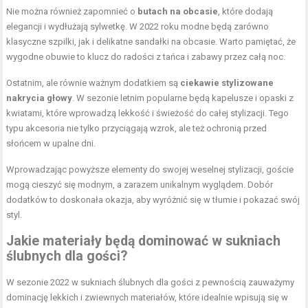
Nie można również zapomnieć o
butach na obcasie
, które dodają
elegancji i wydłużają sylwetkę. W 2022 roku modne będą zarówno
klasyczne szpilki, jak i delikatne sandałki na obcasie. Warto pamiętać, że
wygodne obuwie to klucz do radości z tańca i zabawy przez całą noc.
Ostatnim, ale równie ważnym dodatkiem są
ciekawie stylizowane
nakrycia głowy
. W sezonie letnim popularne będą kapelusze i opaski z
kwiatami, które wprowadzą lekkość i świeżość do całej stylizacji. Tego
typu akcesoria nie tylko przyciągają wzrok, ale też ochronią przed
słońcem w upalne dni.
Wprowadzając powyższe elementy do swojej weselnej stylizacji, goście
mogą cieszyć się modnym, a zarazem unikalnym wyglądem. Dobór
dodatków to doskonała okazja, aby wyróżnić się w tłumie i pokazać swój
styl.
Jakie materiały będą dominować w sukniach
ślubnych dla gości?
W sezonie 2022 w sukniach ślubnych dla gości z pewnością zauważymy
dominację lekkich i zwiewnych materiałów, które idealnie wpisują się w