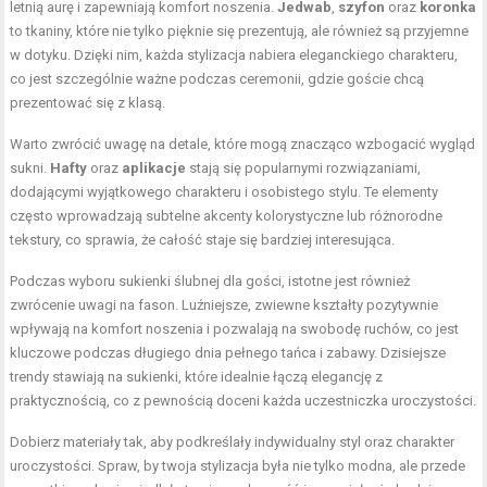
letnią aurę i zapewniają komfort noszenia.
Jedwab
,
szyfon
oraz
koronka
to tkaniny, które nie tylko pięknie się prezentują, ale również są przyjemne
w dotyku. Dzięki nim, każda stylizacja nabiera eleganckiego charakteru,
co jest szczególnie ważne podczas ceremonii, gdzie goście chcą
prezentować się z klasą.
Warto zwrócić uwagę na detale, które mogą znacząco wzbogacić wygląd
sukni.
Hafty
oraz
aplikacje
stają się popularnymi rozwiązaniami,
dodającymi wyjątkowego charakteru i osobistego stylu. Te elementy
często wprowadzają subtelne akcenty kolorystyczne lub różnorodne
tekstury, co sprawia, że całość staje się bardziej interesująca.
Podczas wyboru sukienki ślubnej dla gości, istotne jest również
zwrócenie uwagi na fason. Luźniejsze, zwiewne kształty pozytywnie
wpływają na komfort noszenia i pozwalają na swobodę ruchów, co jest
kluczowe podczas długiego dnia pełnego tańca i zabawy. Dzisiejsze
trendy stawiają na sukienki, które idealnie łączą elegancję z
praktycznością, co z pewnością doceni każda uczestniczka uroczystości.
Dobierz materiały tak, aby podkreślały indywidualny styl oraz charakter
uroczystości. Spraw, by twoja stylizacja była nie tylko modna, ale przede