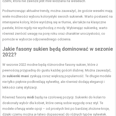
czerni, która nie zawsze jest mile widziana na weselach.
Podsumowując aktualne trendy, można zauważyć, że goście weselni mają
wiele możliwości wyboru kolorystyki swoich sukienek. Warto postawić na
intensywne kolory, które wyróżnią się w tłumie, ale także na klasyczne
pastele, które nigdy nie wychodzą z mody. Wybierając sukienkę, warto
również zwrócić uwagę na porę roku oraz charakter uroczystości, co
pomoże w wyborze odpowiedniego odcienia.
Jakie fasony sukien będą dominować w sezonie
2022?
W sezonie 2022 modne będą różnorodne fasony sukien, które z
pewnością przypadną do gustu każdej gościń ślubnej. Można zauważyć,
że
sukienki maxi
zyskują coraz większą popularność. Te długie modele
nie tylko pięknie podkreślają sylwetkę, ale również dodają elegancji i
lekkości całej stylizacji.
Również fasony
midi
będą na czołowej pozycji. Sukienki do kolan to
doskonały wybór dla kobiet, które cenią sobie wygodę oraz styl. Te
modele oferują wiele opcji – od prostych linii po bardziej złożone kroje,
dzięki czemu można je łatwo dopasować do różnych typów sylwetek.