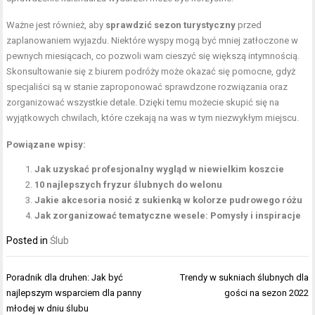
Ważne jest również, aby
sprawdzić sezon turystyczny
przed
zaplanowaniem wyjazdu. Niektóre wyspy mogą być mniej zatłoczone w
pewnych miesiącach, co pozwoli wam cieszyć się większą intymnością.
Skonsultowanie się z biurem podróży może okazać się pomocne, gdyż
specjaliści są w stanie zaproponować sprawdzone rozwiązania oraz
zorganizować wszystkie detale. Dzięki temu możecie skupić się na
wyjątkowych chwilach, które czekają na was w tym niezwykłym miejscu.
Powiązane wpisy:
Jak uzyskać profesjonalny wygląd w niewielkim koszcie
10 najlepszych fryzur ślubnych do welonu
Jakie akcesoria nosić z sukienką w kolorze pudrowego różu
Jak zorganizować tematyczne wesele: Pomysły i inspiracje
Posted in
Ślub
Nawigacja
Poradnik dla druhen: Jak być
Trendy w sukniach ślubnych dla
wpisu
najlepszym wsparciem dla panny
gości na sezon 2022
młodej w dniu ślubu