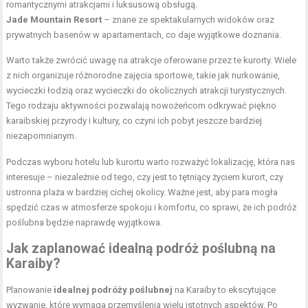
romantycznymi atrakcjami i luksusową obsługą.
Jade Mountain Resort
– znane ze spektakularnych widoków oraz
prywatnych basenów w apartamentach, co daje wyjątkowe doznania.
Warto także zwrócić uwagę na atrakcje oferowane przez te kurorty. Wiele
z nich organizuje różnorodne zajęcia sportowe, takie jak nurkowanie,
wycieczki łodzią oraz wycieczki do okolicznych atrakcji turystycznych.
Tego rodzaju aktywności pozwalają nowożeńcom odkrywać piękno
karaibskiej przyrody i kultury, co czyni ich pobyt jeszcze bardziej
niezapomnianym.
Podczas wyboru hotelu lub kurortu warto rozważyć lokalizację, która nas
interesuje – niezależnie od tego, czy jest to tętniący życiem kurort, czy
ustronna plaża w bardziej cichej okolicy. Ważne jest, aby para mogła
spędzić czas w atmosferze spokoju i komfortu, co sprawi, że ich podróż
poślubna będzie naprawdę wyjątkowa.
Jak zaplanować idealną podróż poślubną na
Karaiby?
Planowanie
idealnej podróży poślubnej
na Karaiby to ekscytujące
wyzwanie, które wymaga przemyślenia wielu istotnych aspektów. Po