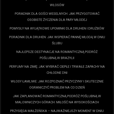
WŁOSÓW
PORADNIK DLA GOŚCI WESELNYCH: JAK PRZYGOTOWAĆ
OSOBISTE ŻYCZENIA DLA PARY MŁODEJ
POMYSŁY NA WYJĄTKOWE UPOMINKI DLA DRUHEN I DRUŻBÓW
PORADNIK DLA DRUHEN: JAK WSPIERAĆ PANNĘ MŁODĄ W DNIU
ŚLUBU
NAJLEPSZE DESTYNACJE NA ROMANTYCZNĄ PODRÓŻ
POŚLUBNĄ W BRAZYLII
PERFUMY NA ZIMĘ: JAK WYBRAĆ CIEPŁE I TRWAŁE ZAPACHY NA
CHŁODNE DNI
WŁOSY ŁAMLIWE: JAK ROZPOZNAĆ PRZYCZYNY I SKUTECZNIE
OGRANICZYĆ PROBLEM NA CO DZIEŃ
JAK ZAPLANOWAĆ ROMANTYCZNĄ PODRÓŻ POŚLUBNĄ W
MALOWNICZYCH GÓRACH: MIŁOŚĆ NA WYSOKOŚCIACH
PRZYSIĘGA MAŁŻEŃSKA – NAJWAŻNIEJSZY MOMENT W DNIU