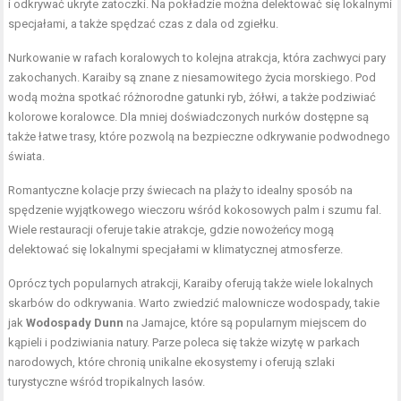
i odkrywać ukryte zatoczki. Na pokładzie można delektować się lokalnymi
specjałami, a także spędzać czas z dala od zgiełku.
Nurkowanie w rafach koralowych to kolejna atrakcja, która zachwyci pary
zakochanych. Karaiby są znane z niesamowitego życia morskiego. Pod
wodą można spotkać różnorodne gatunki ryb, żółwi, a także podziwiać
kolorowe koralowce. Dla mniej doświadczonych nurków dostępne są
także łatwe trasy, które pozwolą na bezpieczne odkrywanie podwodnego
świata.
Romantyczne kolacje przy świecach na plaży to idealny sposób na
spędzenie wyjątkowego wieczoru wśród kokosowych palm i szumu fal.
Wiele restauracji oferuje takie atrakcje, gdzie nowożeńcy mogą
delektować się lokalnymi specjałami w klimatycznej atmosferze.
Oprócz tych popularnych atrakcji, Karaiby oferują także wiele lokalnych
skarbów do odkrywania. Warto zwiedzić malownicze wodospady, takie
jak
Wodospady Dunn
na Jamajce, które są popularnym miejscem do
kąpieli i podziwiania natury. Parze poleca się także wizytę w parkach
narodowych, które chronią unikalne ekosystemy i oferują szlaki
turystyczne wśród tropikalnych lasów.