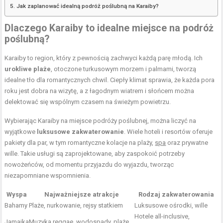
Jak zaplanować idealną podróż poślubną na Karaiby?
Dlaczego Karaiby to idealne miejsce na podróż
poślubną?
Karaiby to region, który z pewnością zachwyci każdą parę młodą. Ich
urokliwe plaże
, otoczone turkusowym morzem i palmami, tworzą
idealne tło dla romantycznych chwil. Ciepły klimat sprawia, że każda pora
roku jest dobra na wizytę, a z łagodnym wiatrem i słońcem można
delektować się wspólnym czasem na świeżym powietrzu.
Wybierając Karaiby na miejsce podróży poślubnej, można liczyć na
wyjątkowe
luksusowe zakwaterowanie
. Wiele hoteli i resortów oferuje
pakiety dla par, w tym romantyczne kolacje na plaży,
spa
oraz prywatne
wille. Takie usługi są zaprojektowane, aby zaspokoić potrzeby
nowożeńców, od momentu przyjazdu do wyjazdu, tworząc
niezapomniane wspomnienia.
Wyspa
Najważniejsze atrakcje
Rodzaj zakwaterowania
Bahamy
Plaże, nurkowanie, rejsy statkiem
Luksusowe ośrodki, wille
Hotele all-inclusive,
Jamaika
Muzyka reggae, wodospady, plaże