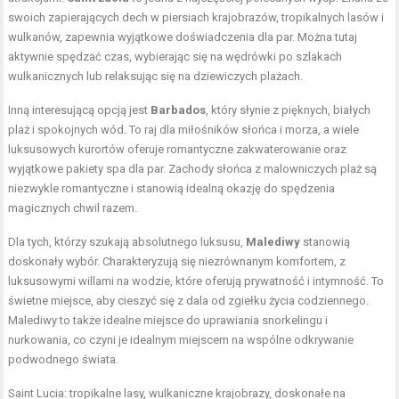
swoich zapierających dech w piersiach krajobrazów, tropikalnych lasów i
wulkanów, zapewnia wyjątkowe doświadczenia dla par. Można tutaj
aktywnie spędzać czas, wybierając się na wędrówki po szlakach
wulkanicznych lub relaksując się na dziewiczych plażach.
Inną interesującą opcją jest
Barbados
, który słynie z pięknych, białych
plaż i spokojnych wód. To raj dla miłośników słońca i morza, a wiele
luksusowych kurortów oferuje romantyczne zakwaterowanie oraz
wyjątkowe pakiety spa dla par. Zachody słońca z malowniczych plaż są
niezwykle romantyczne i stanowią idealną okazję do spędzenia
magicznych chwil razem.
Dla tych, którzy szukają absolutnego luksusu,
Malediwy
stanowią
doskonały wybór. Charakteryzują się niezrównanym komfortem, z
luksusowymi willami na wodzie, które oferują prywatność i intymność. To
świetne miejsce, aby cieszyć się z dala od zgiełku życia codziennego.
Malediwy to także idealne miejsce do uprawiania snorkelingu i
nurkowania, co czyni je idealnym miejscem na wspólne odkrywanie
podwodnego świata.
Saint Lucia: tropikalne lasy, wulkaniczne krajobrazy, doskonałe na