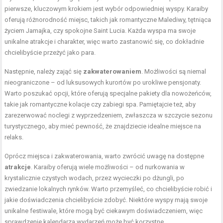
pierwsze, kluczowym krokiem jest wybór odpowiedniej wyspy. Karaiby
oferują różnorodność miejsc, takich jak romantyczne Malediwy, tętniąca
życiem Jamajka, czy spokojne Saint Lucia. Każda wyspa ma swoje
unikalne atrakcje i charakter, więc warto zastanowić się, co dokładnie
chcielibyście przeżyć jako para.
Następnie, należy zająć się
zakwaterowaniem
. Możliwości są niemal
nieograniczone – od luksusowych kurortów po urokliwe pensjonaty.
Warto poszukać opcji, które oferują specjalne pakiety dla nowożeńców,
takie jak romantyczne kolacje czy zabiegi spa. Pamiętajcie też, aby
zarezerwować noclegi z wyprzedzeniem, zwłaszcza w szczycie sezonu
turystycznego, aby mieć pewność, że znajdziecie idealne miejsce na
relaks.
Oprócz miejsca i zakwaterowania, warto zwrócić uwagę na dostępne
atrakcje
. Karaiby oferują wiele możliwości – od nurkowania w
krystalicznie czystych wodach, przez wycieczki po dżungli, po
zwiedzanie lokalnych rynków. Warto przemyśleć, co chcielibyście robić i
jakie doświadczenia chcielibyście zdobyć. Niektóre wyspy mają swoje
unikalne festiwale, które mogą być ciekawym doświadczeniem, więc
sprawdzenie kalendarza wydarzeń może być korzystne.