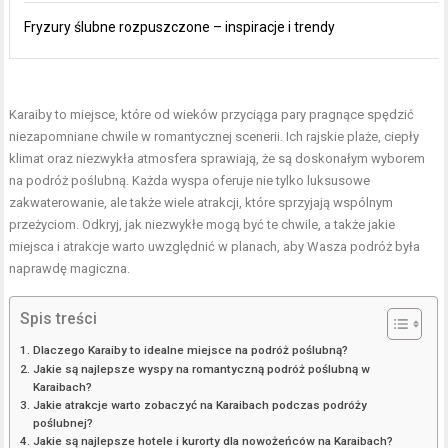
Fryzury ślubne rozpuszczone – inspiracje i trendy
Karaiby to miejsce, które od wieków przyciąga pary pragnące spędzić
niezapomniane chwile w romantycznej scenerii. Ich rajskie plaże, ciepły
klimat oraz niezwykła atmosfera sprawiają, że są doskonałym wyborem
na podróż poślubną. Każda wyspa oferuje nie tylko luksusowe
zakwaterowanie, ale także wiele atrakcji, które sprzyjają wspólnym
przeżyciom. Odkryj, jak niezwykłe mogą być te chwile, a także jakie
miejsca i atrakcje warto uwzględnić w planach, aby Wasza podróż była
naprawdę magiczna.
Spis treści
Dlaczego Karaiby to idealne miejsce na podróż poślubną?
Jakie są najlepsze wyspy na romantyczną podróż poślubną w
Karaibach?
Jakie atrakcje warto zobaczyć na Karaibach podczas podróży
poślubnej?
Jakie są najlepsze hotele i kurorty dla nowożeńców na Karaibach?