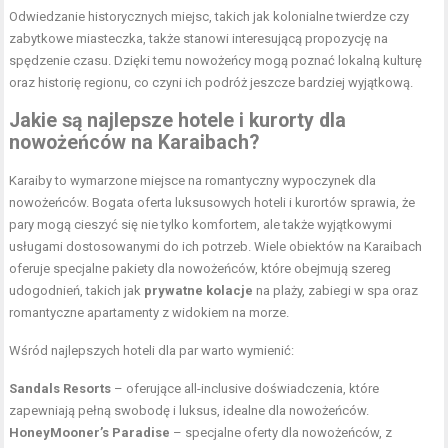
Odwiedzanie historycznych miejsc, takich jak kolonialne twierdze czy
zabytkowe miasteczka, także stanowi interesującą propozycję na
spędzenie czasu. Dzięki temu nowożeńcy mogą poznać lokalną kulturę
oraz historię regionu, co czyni ich podróż jeszcze bardziej wyjątkową.
Jakie są najlepsze hotele i kurorty dla
nowożeńców na Karaibach?
Karaiby to wymarzone miejsce na romantyczny wypoczynek dla
nowożeńców. Bogata oferta luksusowych hoteli i kurortów sprawia, że
pary mogą cieszyć się nie tylko komfortem, ale także wyjątkowymi
usługami dostosowanymi do ich potrzeb. Wiele obiektów na Karaibach
oferuje specjalne pakiety dla nowożeńców, które obejmują szereg
udogodnień, takich jak
prywatne kolacje
na plaży, zabiegi w spa oraz
romantyczne apartamenty z widokiem na morze.
Wśród najlepszych hoteli dla par warto wymienić:
Sandals Resorts
– oferujące all-inclusive doświadczenia, które
zapewniają pełną swobodę i luksus, idealne dla nowożeńców.
HoneyMooner’s Paradise
– specjalne oferty dla nowożeńców, z