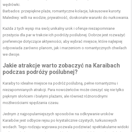
wędrówki.
Barbados: przepiękne plaże, romantyczne kolacje, luksusowe kurorty.
Malediwy: willi na wodzie, prywatność, doskonałe warunki do nurkowania.
Każda z tych wysp ma swój unikalny urok i oferuje niezapomniane
przeżycia dla par w trakcie ich podróży poślubnej. Dobrze jest rozważyć
preferencje dotyczące aktywności, aby wybrać miejsce, które najlepiej
odpowiada zarówno planom, jak i marzeniom o romantycznych chwilach
we dwoje.
Jakie atrakcje warto zobaczyć na Karaibach
podczas podróży poślubnej?
Karaiby to idealne miejsce na podróż poślubną, pełne romantyzmu i
niezapomnianych atrakcji. Para nowożeńców może cieszyć się nie tylko
pięknym słońcem i białymi plażami, ale również różnorodnymi
możliwościami spędzania czasu.
Jednym z najpopularniejszych sposobów na odkrywanie uroków
Karaibów jest odbycie rejsu po krystalicznie czystych, turkusowych
wodach. Tego rodzaju wyprawa pozwala podziwiać spektakularne widoki