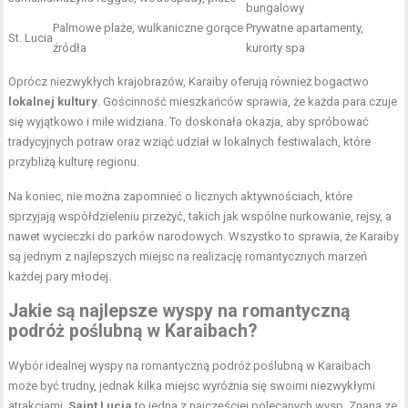
bungalowy
Palmowe plaże, wulkaniczne gorące
Prywatne apartamenty,
St. Lucia
źródła
kurorty spa
Oprócz niezwykłych krajobrazów, Karaiby oferują również bogactwo
lokalnej kultury
. Gościnność mieszkańców sprawia, że każda para czuje
się wyjątkowo i mile widziana. To doskonała okazja, aby spróbować
tradycyjnych potraw oraz wziąć udział w lokalnych festiwalach, które
przybliżą kulturę regionu.
Na koniec, nie można zapomnieć o licznych aktywnościach, które
sprzyjają współdzieleniu przeżyć, takich jak wspólne nurkowanie, rejsy, a
nawet wycieczki do parków narodowych. Wszystko to sprawia, że Karaiby
są jednym z najlepszych miejsc na realizację romantycznych marzeń
każdej pary młodej.
Jakie są najlepsze wyspy na romantyczną
podróż poślubną w Karaibach?
Wybór idealnej wyspy na romantyczną podróż poślubną w Karaibach
może być trudny, jednak kilka miejsc wyróżnia się swoimi niezwykłymi
atrakcjami.
Saint Lucia
to jedna z najczęściej polecanych wysp. Znana ze