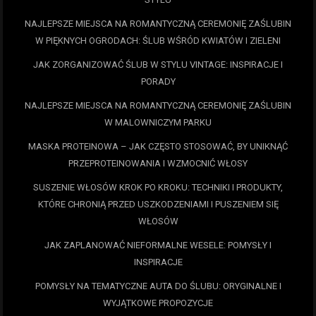
NAJLEPSZE MIEJSCA NA ROMANTYCZNĄ CEREMONIĘ ZAŚLUBIN
W PIĘKNYCH OGRODACH: ŚLUB WŚRÓD KWIATÓW I ZIELENI
JAK ZORGANIZOWAĆ ŚLUB W STYLU VINTAGE: INSPIRACJE I
PORADY
NAJLEPSZE MIEJSCA NA ROMANTYCZNĄ CEREMONIĘ ZAŚLUBIN
W MALOWNICZYM PARKU
MASKA PROTEINOWA – JAK CZĘSTO STOSOWAĆ, BY UNIKNĄĆ
PRZEPROTEINOWANIA I WZMOCNIĆ WŁOSY
SUSZENIE WŁOSÓW KROK PO KROKU: TECHNIKI I PRODUKTY,
KTÓRE CHRONIĄ PRZED USZKODZENIAMI I PUSZENIEM SIĘ
WŁOSÓW
JAK ZAPLANOWAĆ NIEFORMALNE WESELE: POMYSŁY I
INSPIRACJE
POMYSŁY NA TEMATYCZNE AUTA DO ŚLUBU: ORYGINALNE I
WYJĄTKOWE PROPOZYCJE