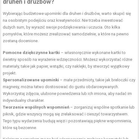
druhen i drużbów?
Wybierając budżetowe upominki dla druhen i drużbów, warto skupić się
na osobistym podejściu oraz kreatywności. Nie trzeba inwestować
dużych sum, by wyrazić swoje podziękowania i uczucia. Oto kilka
pomysłów, które możesz zrealizować samodzielnie, a które na pewno
zostaną docenione.
Pomocne dziękczynne kartki
– własnoręcznie wykonane kartki to
świetny sposób na wyrażenie wdzięczności. Możesz wykorzystać różne
materiały, takie jak papier, wstążki, czy naklejki, by stworzyć wyjątkowy
projekt.
Spersonalizowane upominki
– małe przedmioty, takie jak breloczki czy
magnesy, można łatwo dostosować do gustu obdarowywanych.
Wykorzystaj zdjęcia, ulubione powiedzenia lub ich imiona, aby nadać im
indywidualny charakter.
Tworzenie wspólnych wspomnień
– zorganizuj wspólne spotkanie lub
piknik, gdzie wszyscy mogą się zrelaksować i cieszyć towarzystwem.
Tego typu wydarzenia budują więzi i pozostawiają piękne wspomnienia,
które są bezcenne.