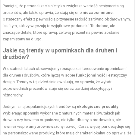
Pamiętaj, że personalizacja nie tylko zwiększa wartość sentymentalną
prezentów, ale także sprawia, że stają się one
niezapomniane
.
Ostateczny efekt z pewnością przyniesie radość zarówno obdarowanym,
jak i tym, którzy wręczają te wyjątkowe podarunki. To drobne, ale
znaczące detale, które sprawią, że twój prezent na pewno zostanie
zapamiętany na długo.
Jakie są trendy w upominkach dla druhen i
drużbów?
W ostatnich latach obserwujemy rosnące zainteresowanie upominkami
dla druhen i drużbów, które łączą w sobie
funkcjonalność
i estetyczny
design. Trendy w tej dziedzinie ewoluują, co sprawia, że wybór
odpowiednich prezentów staje się coraz bardziej ekscytujący i
różnorodny.
Jednym z najpopularniejszych trendów są
ekologiczne produkty
.
Wybierając upominki wykonane z naturalnych materiałów, takich jak
drewno czy bawełna organiczna, nie tylko dbamy o środowisko, ale
również wspieramy zrównoważony rozwój. Coraz więcej par decyduje się
na personalizowane produkty, które mają charakter lokalny, co sprawia, że