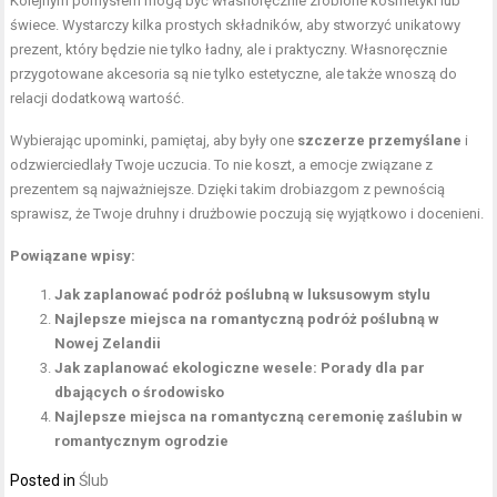
Kolejnym pomysłem mogą być własnoręcznie zrobione kosmetyki lub
świece. Wystarczy kilka prostych składników, aby stworzyć unikatowy
prezent, który będzie nie tylko ładny, ale i praktyczny. Własnoręcznie
przygotowane akcesoria są nie tylko estetyczne, ale także wnoszą do
relacji dodatkową wartość.
Wybierając upominki, pamiętaj, aby były one
szczerze przemyślane
i
odzwierciedlały Twoje uczucia. To nie koszt, a emocje związane z
prezentem są najważniejsze. Dzięki takim drobiazgom z pewnością
sprawisz, że Twoje druhny i drużbowie poczują się wyjątkowo i docenieni.
Powiązane wpisy:
Jak zaplanować podróż poślubną w luksusowym stylu
Najlepsze miejsca na romantyczną podróż poślubną w
Nowej Zelandii
Jak zaplanować ekologiczne wesele: Porady dla par
dbających o środowisko
Najlepsze miejsca na romantyczną ceremonię zaślubin w
romantycznym ogrodzie
Posted in
Ślub