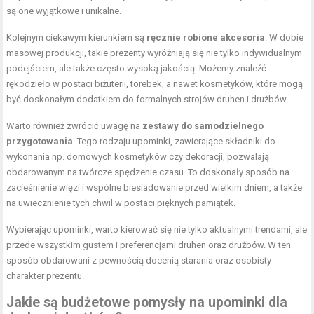
są one wyjątkowe i unikalne.
Kolejnym ciekawym kierunkiem są
ręcznie robione akcesoria
. W dobie
masowej produkcji, takie prezenty wyróżniają się nie tylko indywidualnym
podejściem, ale także często wysoką jakością. Możemy znaleźć
rękodzieło w postaci biżuterii, torebek, a nawet kosmetyków, które mogą
być doskonałym dodatkiem do formalnych strojów druhen i drużbów.
Warto również zwrócić uwagę na
zestawy do samodzielnego
przygotowania
. Tego rodzaju upominki, zawierające składniki do
wykonania np. domowych kosmetyków czy dekoracji, pozwalają
obdarowanym na twórcze spędzenie czasu. To doskonały sposób na
zacieśnienie więzi i wspólne biesiadowanie przed wielkim dniem, a także
na uwiecznienie tych chwil w postaci pięknych pamiątek.
Wybierając upominki, warto kierować się nie tylko aktualnymi trendami, ale
przede wszystkim gustem i preferencjami druhen oraz drużbów. W ten
sposób obdarowani z pewnością docenią starania oraz osobisty
charakter prezentu.
Jakie są budżetowe pomysły na upominki dla