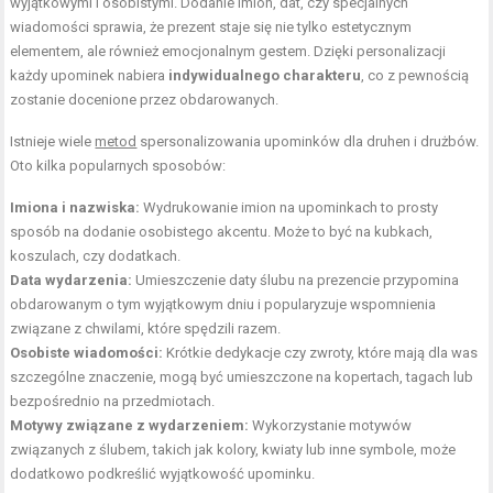
wyjątkowymi i osobistymi. Dodanie imion, dat, czy specjalnych
wiadomości sprawia, że prezent staje się nie tylko estetycznym
elementem, ale również emocjonalnym gestem. Dzięki personalizacji
każdy upominek nabiera
indywidualnego charakteru
, co z pewnością
zostanie docenione przez obdarowanych.
Istnieje wiele
metod
spersonalizowania upominków dla druhen i drużbów.
Oto kilka popularnych sposobów:
Imiona i nazwiska:
Wydrukowanie imion na upominkach to prosty
sposób na dodanie osobistego akcentu. Może to być na kubkach,
koszulach, czy dodatkach.
Data wydarzenia:
Umieszczenie daty ślubu na prezencie przypomina
obdarowanym o tym wyjątkowym dniu i popularyzuje wspomnienia
związane z chwilami, które spędzili razem.
Osobiste wiadomości:
Krótkie dedykacje czy zwroty, które mają dla was
szczególne znaczenie, mogą być umieszczone na kopertach, tagach lub
bezpośrednio na przedmiotach.
Motywy związane z wydarzeniem:
Wykorzystanie motywów
związanych z ślubem, takich jak kolory, kwiaty lub inne symbole, może
dodatkowo podkreślić wyjątkowość upominku.