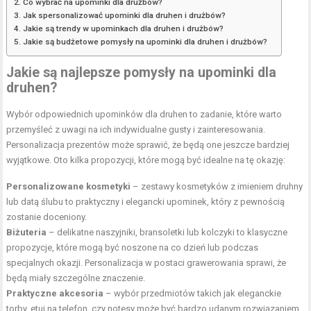
Co wybrać na upominki dla drużbów?
Jak spersonalizować upominki dla druhen i drużbów?
Jakie są trendy w upominkach dla druhen i drużbów?
Jakie są budżetowe pomysły na upominki dla druhen i drużbów?
Jakie są najlepsze pomysły na upominki dla
druhen?
Wybór odpowiednich upominków dla druhen to zadanie, które warto
przemyśleć z uwagi na ich indywidualne gusty i zainteresowania.
Personalizacja prezentów może sprawić, że będą one jeszcze bardziej
wyjątkowe. Oto kilka propozycji, które mogą być idealne na tę okazję:
Personalizowane kosmetyki
– zestawy kosmetyków z imieniem druhny
lub datą ślubu to praktyczny i elegancki upominek, który z pewnością
zostanie doceniony.
Biżuteria
– delikatne naszyjniki, bransoletki lub kolczyki to klasyczne
propozycje, które mogą być noszone na co dzień lub podczas
specjalnych okazji. Personalizacja w postaci grawerowania sprawi, że
będą miały szczególne znaczenie.
Praktyczne akcesoria
– wybór przedmiotów takich jak eleganckie
torby, etui na telefon, czy notesy może być bardzo udanym rozwiązaniem.