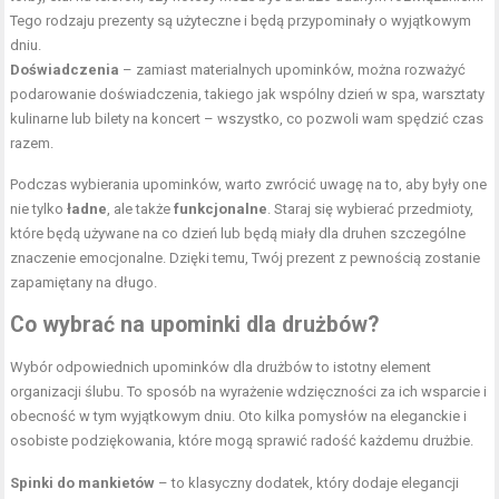
Tego rodzaju prezenty są użyteczne i będą przypominały o wyjątkowym
dniu.
Doświadczenia
– zamiast materialnych upominków, można rozważyć
podarowanie doświadczenia, takiego jak wspólny dzień w
spa
, warsztaty
kulinarne lub bilety na koncert – wszystko, co pozwoli wam spędzić czas
razem.
Podczas wybierania upominków, warto zwrócić uwagę na to, aby były one
nie tylko
ładne
, ale także
funkcjonalne
. Staraj się wybierać przedmioty,
które będą używane na co dzień lub będą miały dla druhen szczególne
znaczenie emocjonalne. Dzięki temu, Twój prezent z pewnością zostanie
zapamiętany na długo.
Co wybrać na upominki dla drużbów?
Wybór odpowiednich upominków dla drużbów to istotny element
organizacji ślubu. To sposób na wyrażenie wdzięczności za ich wsparcie i
obecność w tym wyjątkowym dniu. Oto kilka pomysłów na eleganckie i
osobiste podziękowania, które mogą sprawić radość każdemu drużbie.
Spinki do mankietów
– to klasyczny dodatek, który dodaje elegancji