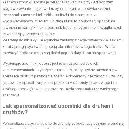
każdemu strojowi. Można je personalizować, na przykład poprzez
wygrawerowanie inicjałów drużby, co uczyni je niepowtarzalnymi.
Personalizowane kieliszki
– kieliszki do szampana z
wygrawerowanym imieniem lub datą ślubu to doskonały sposób na
stworzenie pamiątki. Taki upominek będzie przypominał o wyjątkowych
chwilach spędzonych na ślubie.
Zestawy do whisky
– eleganckie zestawy z dedykowanym kieliszkiem i
karafką mogą być świetną opcją dla miłośników tego trunku. Warto
rozważyć dodanie osobistej dedykacji lub daty ślubu na opakowaniu.
Wybierając upominki, dobrze jest również pomyśleć o ich
zainteresowaniach i stylu życia. Upominek, który będzie mieścił się w
sferze ich gustu, z pewnością zostanie doceniony. Nie zapomnij, że liczy
się również sposób wręczenia prezentu – osobisty akcent w postaci
krótkiego podziękowania sprawi, że każda rzecz nabierze większego
znaczenia.
Jak spersonalizować upominki dla druhen i
drużbów?
Personalizacja upominków to doskonały sposób, aby uczynić je bardziej