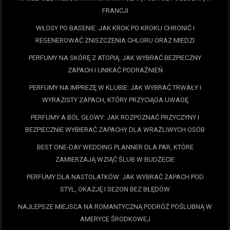
FRANCJI
WŁOSY PO BASENIE: JAK KROK PO KROKU CHRONIĆ I
REGENEROWAĆ ZNISZCZENIA CHLORU ORAZ MIEDZI
PERFUMY NA SKÓRĘ Z ATOPIĄ: JAK WYBRAĆ BEZPIECZNY
ZAPACH I UNIKAĆ PODRAŻNIEŃ
PERFUMY NA IMPREZĘ W KLUBIE: JAK WYBRAĆ TRWAŁY I
WYRAZISTY ZAPACH, KTÓRY PRZYCIĄGA UWAGĘ
PERFUMY A BÓL GŁOWY: JAK ROZPOZNAĆ PRZYCZYNY I
BEZPIECZNIE WYBIERAĆ ZAPACHY DLA WRAŻLIWYCH OSÓB
BEST ONE-DAY WEDDING PLANNER DLA PAR, KTÓRE
ZAMIERZAJĄ WZIĄĆ ŚLUB W BUDŻECIE
PERFUMY DLA NASTOLATKÓW: JAK WYBRAĆ ZAPACH POD
STYL, OKAZJĘ I SEZON BEZ BŁĘDÓW
NAJLEPSZE MIEJSCA NA ROMANTYCZNĄ PODRÓŻ POŚLUBNĄ W
AMERYCE ŚRODKOWEJ