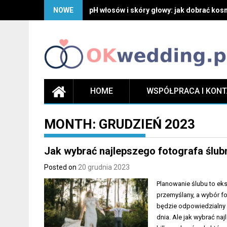
Skip
NOWE
pH włosów i skóry głowy: jak dobrać kosm
to
content
HOME
WSPÓŁPRACA I KON
MONTH:
GRUDZIEŃ 2023
Jak wybrać najlepszego fotografa ślu
Posted on
20 grudnia 2023
Planowanie ślubu to eks
przemyślany, a wybór f
będzie odpowiedzialny
dnia. Ale jak wybrać na