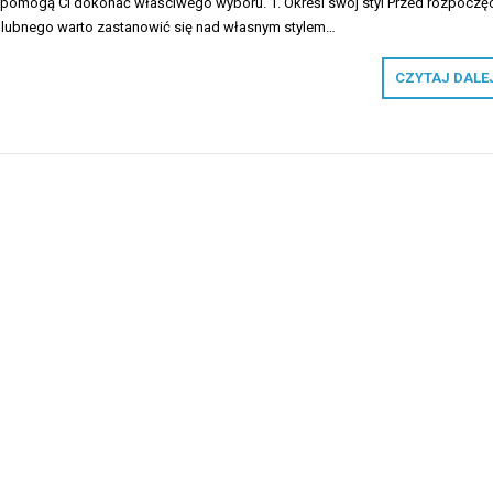
 pomogą Ci dokonać właściwego wyboru. 1. Określ swój styl Przed rozpoczę
ślubnego warto zastanowić się nad własnym stylem…
CZYTAJ DALEJ