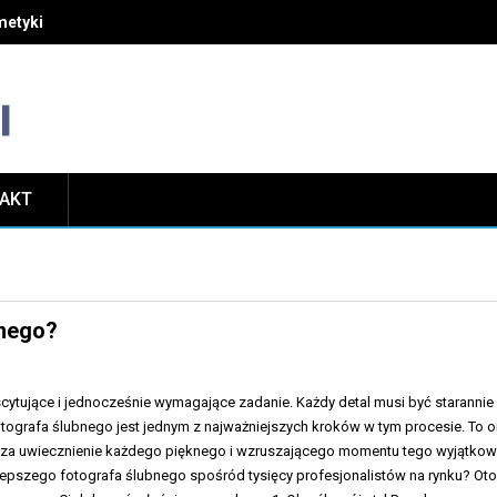
etyki i unikać najczęstszych błędów w pielęgnacji
TAKT
bnego?
cytujące i jednocześnie wymagające zadanie. Każdy detal musi być starannie
otografa ślubnego jest jednym z najważniejszych kroków w tym procesie. To o
 za uwiecznienie każdego pięknego i wzruszającego momentu tego wyjątko
jlepszego fotografa ślubnego spośród tysięcy profesjonalistów na rynku? Ot