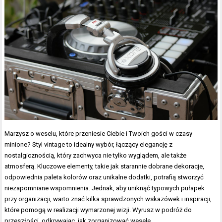
Marzysz o weselu, które przeniesie Ciebie i Twoich gości w czasy
minione? Styl vintage to idealny wybór, łączący elegancję z
nostalgicznością, który zachwyca nie tylko wyglądem, ale także
atmosferą. Kluczowe elementy, takie jak starannie dobrane dekoracje,
odpowiednia paleta kolorów oraz unikalne dodatki, potrafią stworzyć
niezapomniane wspomnienia. Jednak, aby uniknąć typowych pułapek
przy organizacji, warto znać kilka sprawdzonych wskazówek i inspiracji,
które pomogą w realizacji wymarzonej wizji. Wyrusz w podróż do
przeszłości, odkrywając, jak zorganizować wesele,…