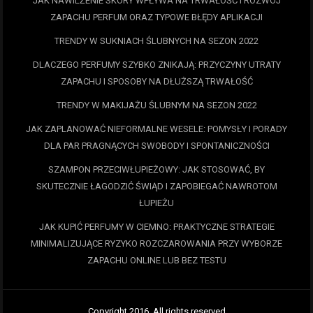
JAK NAWILŻENIE SKÓRY WPŁYWA NA TRWAŁOŚĆ I ROZWÓJ
ZAPACHU PERFUM ORAZ TYPOWE BŁĘDY APLIKACJI
TRENDY W SUKNIACH ŚLUBNYCH NA SEZON 2022
DLACZEGO PERFUMY SZYBKO ZNIKAJĄ: PRZYCZYNY UTRATY
ZAPACHU I SPOSOBY NA DŁUŻSZĄ TRWAŁOŚĆ
TRENDY W MAKIJAŻU ŚLUBNYM NA SEZON 2022
JAK ZAPLANOWAĆ NIEFORMALNE WESELE: POMYSŁY I PORADY
DLA PAR PRAGNĄCYCH SWOBODY I SPONTANICZNOŚCI
SZAMPON PRZECIWŁUPIEŻOWY: JAK STOSOWAĆ, BY
SKUTECZNIE ŁAGODZIĆ ŚWIĄD I ZAPOBIEGAĆ NAWROTOM
ŁUPIEŻU
JAK KUPIĆ PERFUMY W CIEMNO: PRAKTYCZNE STRATEGIE
MINIMALIZUJĄCE RYZYKO ROZCZAROWANIA PRZY WYBORZE
ZAPACHU ONLINE LUB BEZ TESTU
Copyright 2016. All rights reserved