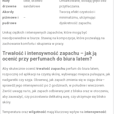
Nuty
cedr, drzewo
Umiarkowane, dodają głębi bez
drzewne
sandałowe
przytłaczania.
Akordy
Tworzą efekt czystości i
piżmowe i
–
minimalizmu, utrzymując
pudrowe
dyskretność zapachu.
Unikaj ciężkich i intensywnych zapachów, które mogą być
nieodpowiednie w biurze. Stawiaj na kompozycje, które pozwalają na
zachowanie komfortu i skupienia w pracy.
Trwałość i intensywność zapachu – jak ją
ocenić przy perfumach do biura latem?
Aby skutecznie ocenić
trwałość zapachu
perfum do biura latem,
rozpocznij od aplikacji na czystą skórę, wybierając miejsca pulsujące, jak
nadgarstki czy szyja. Obserwuj, jak zapach zmienia się w ciągu dnia—
sprawdź jego intensywność po 2 godzinach, w południe i wieczorem.
Zwróć uwagę na to, jak zapach odbierany jest z bliska oraz w otoczeniu,
aby zauważyć, czy pozostawia delikatną aurę, czy utrzymuje się blisko
skóry.
Temperatura oraz
wilgotność
mają kluczowy wpływ na
intensywność
: