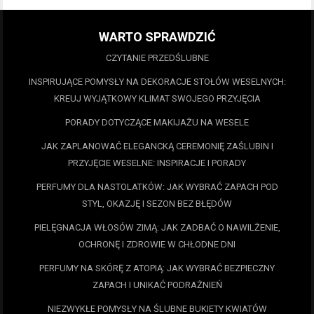
WARTO SPRAWDZIĆ
CZYTANIE PRZEDŚLUBNE
INSPIRUJĄCE POMYSŁY NA DEKORACJE STOŁÓW WESELNYCH:
KREUJ WYJĄTKOWY KLIMAT SWOJEGO PRZYJĘCIA
PORADY DOTYCZĄCE MAKIJAŻU NA WESELE
JAK ZAPLANOWAĆ ELEGANCKĄ CEREMONIĘ ZAŚLUBIN I
PRZYJĘCIE WESELNE: INSPIRACJE I PORADY
PERFUMY DLA NASTOLATKÓW: JAK WYBRAĆ ZAPACH POD
STYL, OKAZJĘ I SEZON BEZ BŁĘDÓW
PIELĘGNACJA WŁOSÓW ZIMĄ: JAK ZADBAĆ O NAWILŻENIE,
OCHRONĘ I ZDROWIE W CHŁODNE DNI
PERFUMY NA SKÓRĘ Z ATOPIĄ: JAK WYBRAĆ BEZPIECZNY
ZAPACH I UNIKAĆ PODRAŻNIEŃ
NIEZWYKŁE POMYSŁY NA ŚLUBNE BUKIETY KWIATÓW