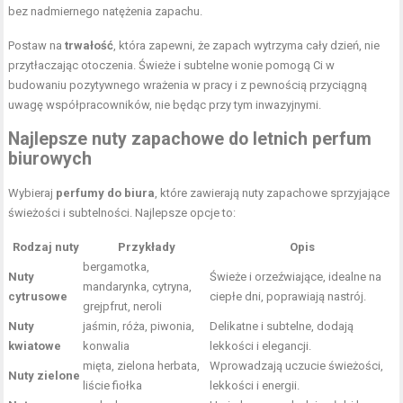
bez nadmiernego natężenia zapachu.
Postaw na
trwałość
, która zapewni, że zapach wytrzyma cały dzień, nie
przytłaczając otoczenia. Świeże i subtelne wonie pomogą Ci w
budowaniu pozytywnego wrażenia w pracy i z pewnością przyciągną
uwagę współpracowników, nie będąc przy tym inwazyjnymi.
Najlepsze nuty zapachowe do letnich perfum
biurowych
Wybieraj
perfumy do biura
, które zawierają nuty zapachowe sprzyjające
świeżości i subtelności. Najlepsze opcje to:
Rodzaj nuty
Przykłady
Opis
bergamotka,
Nuty
Świeże i orzeźwiające, idealne na
mandarynka, cytryna,
cytrusowe
ciepłe dni, poprawiają nastrój.
grejpfrut, neroli
Nuty
jaśmin, róża, piwonia,
Delikatne i subtelne, dodają
kwiatowe
konwalia
lekkości i elegancji.
mięta, zielona herbata,
Wprowadzają uczucie świeżości,
Nuty zielone
liście fiołka
lekkości i energii.