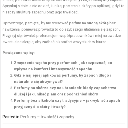
Spryskuj siebie, a nie odzież, i unikaj pocierania skóry po aplikacji, gdyż to
niszczy strukturę zapachu oraz jego trwałość.
Oprócz tego, pamiętaj, by nie stosować perfum na
suchą skórę
bez
nawilżenia, ponieważ prowadzi to do szybszego ulatniania się zapachu.
Przyjrzyj się również preferencjom współpracowników i miej na uwadze
ewentualne alergie, aby zadbać o komfort wszystkich w biurze.
Powiązane wpisy:
Zmęczenie węchu przy perfumach: jak rozpoznać, co
wpływa na komfort i intensywność zapachu
Gdzie najlepiej aplikować perfumy, by zapach długo i
naturalnie się utrzymywał?
Perfumy na skórze czy na ubraniach: kiedy zapach trwa
dłużej i jak unikać plam oraz podrażnień skóry
Perfumy bez alkoholu czy tradycyjne – jak wybrać zapach
przyjazny dla skóry i trwały?
Posted in
Perfumy – trwałość i zapachy