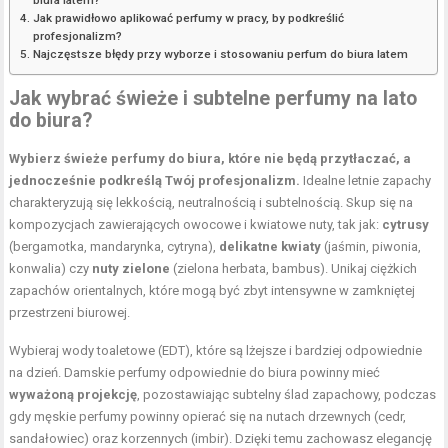
Jak prawidłowo aplikować perfumy w pracy, by podkreślić
profesjonalizm?
Najczęstsze błędy przy wyborze i stosowaniu perfum do biura latem
Jak wybrać świeże i subtelne perfumy na lato
do biura?
Wybierz świeże perfumy do biura, które nie będą przytłaczać, a
jednocześnie podkreślą Twój profesjonalizm.
Idealne letnie zapachy
charakteryzują się lekkością, neutralnością i subtelnością. Skup się na
kompozycjach zawierających owocowe i kwiatowe nuty, tak jak:
cytrusy
(bergamotka, mandarynka, cytryna),
delikatne kwiaty
(jaśmin, piwonia,
konwalia) czy
nuty zielone
(zielona herbata, bambus). Unikaj ciężkich
zapachów orientalnych, które mogą być zbyt intensywne w zamkniętej
przestrzeni biurowej.
Wybieraj wody toaletowe (EDT), które są lżejsze i bardziej odpowiednie
na dzień. Damskie perfumy odpowiednie do biura powinny mieć
wyważoną projekcję
, pozostawiając subtelny ślad zapachowy, podczas
gdy męskie perfumy powinny opierać się na nutach drzewnych (cedr,
sandałowiec) oraz korzennych (imbir). Dzięki temu zachowasz elegancję