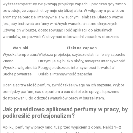
wyższe temperatury zwiększają projekcję zapachu, podczas gdy zimno
powoduje, że zapach utrzymuje się bliżej ciała. W wilgotnym powietrzu
aromaty są bardziej intensywne, a w suchym—słabsze. Dlatego ważne
jest, aby testować perfumy w różnych warunkach atmosferycznych.
Używaj ich w biurze, dostosowując ilość aplikacji do aktualnych
warunków, co pozwoli Ci utrzymać odpowiedni zapach w otoczeniu.
Warunki
Efekt na zapach
Wysoka temperatura
Większa projekcja, szybsze ulatnianie się zapachu
Zimno
Utrzymuje się blisko skóry, mniejsza intensywność
Wysoka wilgotność
Potęguje odczucie intensywności i trwałości
Suche powietrze
Osłabia intensywność zapachu
Oceniając
trwałość
perfum, zwróć także uwagę na ich stężenie. Wybór
pomiędzy parfum, eau de parfum a eau de toilette sprzyja lepszemu
dostosowaniu do odczuć i warunków pracy w biurze latem.
Jak prawidłowo aplikować perfumy w pracy, by
podkreślić profesjonalizm?
Aplikuj perfumy w pracy rano, tuż przed wyjściem z domu. Nałóż
1–2