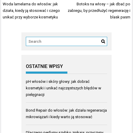
Nawigacja
Woda lamelarna do włosów: jak
Botoks na włosy – jak dbać po
wpisu
działa, kiedy ją stosować i czego
zabiegu, by przedłużyć regenerację i
unikać przy wyborze kosmetyku
blask pasm
OSTATNIE WPISY
pH włosów i skóry głowy: jak dobrać
kosmetyki i unikać najczęstszych błędów w
pielęgnacji
Bond Repair do włosów: jak działa regeneracja
mikrowiązań i kiedy warto ją stosować
Dlaczego perfumy szybko znikają: przyczyny