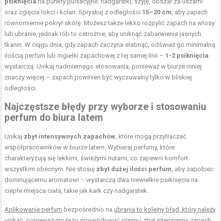
psiknięcia
na punkty pulsacyjne: nadgarstki, szyję, obszar za uszami
oraz zgięcia łokci i kolan. Spryskuj z odległości
15–20 cm
, aby zapach
równomiernie pokrył skórę. Możesz także lekko rozpylić zapach na włosy
lub ubranie, jednak rób to ostrożnie, aby uniknąć zabarwienia jasnych
tkanin. W ciągu dnia, gdy zapach zaczyna słabnąć, odśwież go minimalną
ilością perfum lub mgiełki zapachowej z tej samej linii –
1-2 psiknięcia
wystarczą. Unikaj nadmiernego stosowania, ponieważ w biurze mniej
znaczy więcej – zapach powinien być wyczuwalny tylko w bliskiej
odległości.
Najczęstsze błędy przy wyborze i stosowaniu
perfum do biura latem
Unikaj
zbyt intensywnych zapachów
, które mogą przytłaczać
współpracowników w biurze latem. Wybieraj perfumy, które
charakteryzują się lekkimi, świeżymi nutami, co zapewni komfort
wszystkim obecnym. Nie stosuj
zbyt dużej ilości perfum
, aby zapobiec
dominującemu aromatowi – wystarczą dwa niewielkie psiknięcia na
ciepłe miejsca ciała, takie jak kark czy nadgarstek.
Aplikowanie perfum
bezpośrednio na
ubrania to kolejny błąd, który należy
unikać, ponieważ może to spowodować plamy i zbyt intensywny zapach.