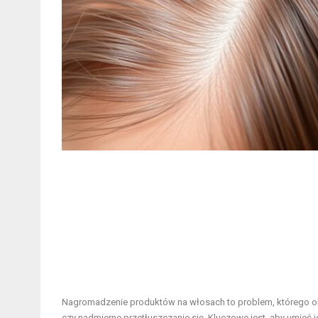
Nagromadzenie produktów na włosach to problem, którego ob
czy nadmierne przetłuszczanie się. Kluczowe jest, aby umieć 