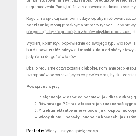
Unikaj stosowania zbyt dużej ilości produktów pielęgnac
nagromadzeniu. Pamiętaj, że zastosowanie nadmiaru kosmetyk
Regularnie spłukuj szampon i odżywkę, aby mieć pewność, że
codziennie
; stosuj je maksymalnie raz w tygodniu, aby nie 
pielęgnacji, aby nie przeciążać włosów ciężkimi produktami
st
Wybieraj kosmetyki odpowiednie do swojego typu włosów i sk
build-upowi.
Nałóż odżywki i maski z dala od skóry głowy
,
jedynie na długości włosów.
Dbaj o regularne oczyszczanie głębokie. Pomijanie tego etapu
szamponów oczyszczających co pewien czas, by skutecznie
Powiązane wpisy:
Pielęgnacja włosów od podstaw: jak dbać o skórę g
Równowaga PEH we włosach: jak rozpoznać sygnały
Przehumektantowanie włosów: jak rozpoznać obja
Włosy tłuste u nasady i suche na końcach: jak zr
Posted in
Włosy – rutyna i pielęgnacja