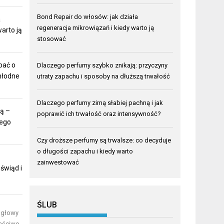
Bond Repair do włosów: jak działa
a
regeneracja mikrowiązań i kiedy warto ją
arto ją
stosować
bać o
Dlaczego perfumy szybko znikają: przyczyny
chłodne
utraty zapachu i sposoby na dłuższą trwałość
Dlaczego perfumy zimą słabiej pachną i jak
ą –
poprawić ich trwałość oraz intensywność?
tego
Czy droższe perfumy są trwalsze: co decyduje
o długości zapachu i kiedy warto
zainwestować
świąd i
ŚLUB
 głowy
łaściwe