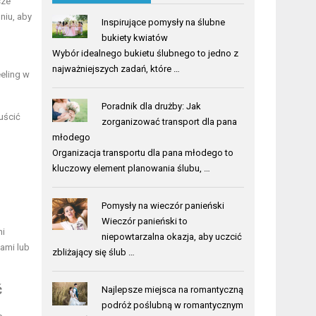
sze
niu, aby
Inspirujące pomysły na ślubne
bukiety kwiatów
Wybór idealnego bukietu ślubnego to jedno z
najważniejszych zadań, które …
eeling w
Poradnik dla drużby: Jak
uścić
zorganizować transport dla pana
młodego
Organizacja transportu dla pana młodego to
kluczowy element planowania ślubu, …
Pomysły na wieczór panieński
Wieczór panieński to
ni
niepowtarzalna okazja, aby uczcić
ami lub
zbliżający się ślub …
ć
Najlepsze miejsca na romantyczną
podróż poślubną w romantycznym