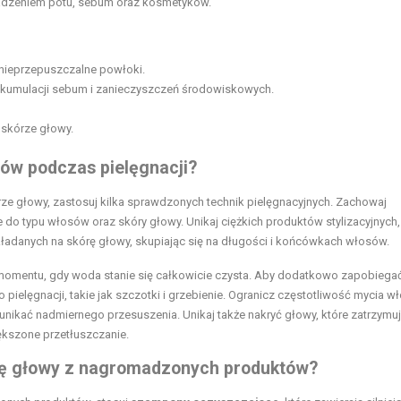
dzeniem potu, sebum oraz kosmetyków.
 nieprzepuszczalne powłoki.
akumulacji sebum i zanieczyszczeń środowiskowych.
 skórze głowy.
ów podczas pielęgnacji?
e głowy, zastosuj kilka sprawdzonych technik pielęgnacyjnych. Zachowaj
do typu włosów oraz skóry głowy. Unikaj ciężkich produktów stylizacyjnych,
kładanych na skórę głowy, skupiając się na długości i końcówkach włosów.
momentu, gdy woda stanie się całkowicie czysta. Aby dodatkowo zapobiega
 pielęgnacji, takie jak szczotki i grzebienie. Ogranicz częstotliwość mycia 
nikać nadmiernego przesuszenia. Unikaj także nakryć głowy, które zatrzymu
ększone przetłuszczanie.
órę głowy z nagromadzonych produktów?