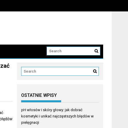
czać
OSTATNIE WPISY
pH włosów i skóry głowy: jak dobrać
ać
kosmetyki i unikać najczęstszych błędów w
 błędów
pielęgnacji