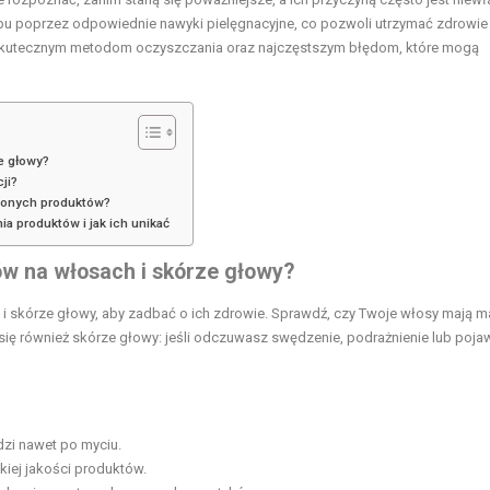
pu poprzez odpowiednie nawyki pielęgnacyjne, co pozwoli utrzymać zdrowie
ę skutecznym metodom oczyszczania oraz najczęstszym błędom, które mogą
e głowy?
ji?
zonych produktów?
a produktów i jak ich unikać
w na włosach i skórze głowy?
i skórze głowy, aby zadbać o ich zdrowie. Sprawdź, czy Twoje włosy mają m
 się również skórze głowy: jeśli odczuwasz swędzenie, podrażnienie lub pojaw
dzi nawet po myciu.
iej jakości produktów.