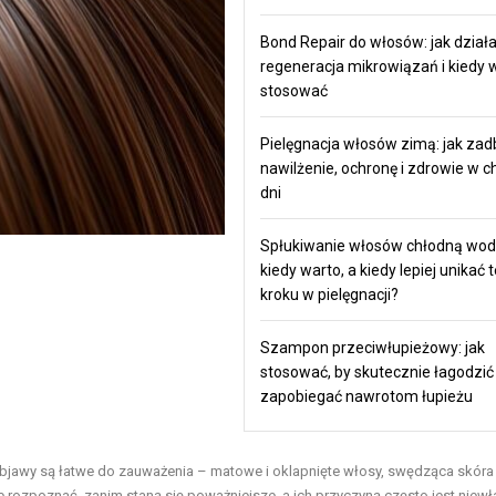
Bond Repair do włosów: jak dział
regeneracja mikrowiązań i kiedy w
stosować
Pielęgnacja włosów zimą: jak zad
nawilżenie, ochronę i zdrowie w 
dni
Spłukiwanie włosów chłodną wod
kiedy warto, a kiedy lepiej unikać 
kroku w pielęgnacji?
Szampon przeciwłupieżowy: jak
stosować, by skutecznie łagodzić 
zapobiegać nawrotom łupieżu
jawy są łatwe do zauważenia – matowe i oklapnięte włosy, swędząca skóra
je rozpoznać, zanim staną się poważniejsze, a ich przyczyną często jest niew