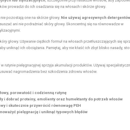
yjnych lub stylizacyjnych
, szczególnie przy nasadzie włosów, aby zapobie
ów prowadzi do ich osadzania się na włosach i skórze głowy.
 nie pozostają one na skórze głowy.
Nie używaj agresywnych detergentó
wysuszać ani nie podrażniać skóry głowy. Skoncentruj się na równowadze w
ylizacyjnymi.
óry głowy. Używanie ciężkich formuł na włosach przetłuszczających się sprz
 aby uniknąć ich obciążania. Pamiętaj, aby nie kłaść ich zbyt blisko nasady, st
 w rutynie pielęgnacyjnej sprzyja akumulacji produktów. Używaj specjalistycz
usuwać nagromadzenia bez szkodzenia zdrowiu włosów.
łowy, porowatość i codzienną rutynę
 i dobrać proteiny, emolienty oraz humektanty do potrzeb włosów
wy i skutecznie przywrócić równowagę PEH
ównoważyć pielęgnację i uniknąć typowych błędów