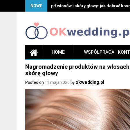
Skip
NOWE
pH włosów i skóry głowy: jak dobrać kosm
to
content
HOME
WSPÓŁPRACA I KON
Nagromadzenie produktów na włosach: 
skórę głowy
okwedding.pl
Posted on
11 maja 2026
by