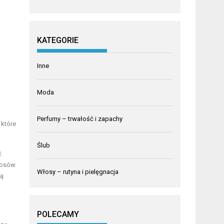
KATEGORIE
Inne
Moda
Perfumy – trwałość i zapachy
 które
Ślub
ć
włosów
Włosy – rutyna i pielęgnacja
ją
POLECAMY