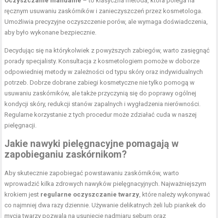
Oczyszczanie manualne
– to klasyczna metoda, która polega na
ręcznym usuwaniu zaskórników i zanieczyszczeń przez kosmetologa.
Umożliwia precyzyjne oczyszczenie porów, ale wymaga doświadczenia,
aby było wykonane bezpiecznie.
Decydując się na którykolwiek z powyższych zabiegów, warto zasięgnąć
porady specjalisty. Konsultacja z kosmetologiem pomoże w doborze
odpowiedniej metody w zależności od typu skóry oraz indywidualnych
potrzeb. Dobrze dobrane zabiegi kosmetyczne nie tylko pomogą w
usuwaniu zaskórników, ale także przyczynią się do poprawy ogólnej
kondycji skóry, redukcji stanów zapalnych i wygładzenia nierówności.
Regularne korzystanie z tych procedur może zdziałać cuda w naszej
pielęgnacji.
Jakie nawyki pielęgnacyjne pomagają w
zapobieganiu zaskórnikom?
Aby skutecznie zapobiegać powstawaniu zaskórników, warto
wprowadzić kilka zdrowych nawyków pielęgnacyjnych. Najważniejszym
krokiem jest
regularne oczyszczanie twarzy
, które należy wykonywać
co najmniej dwa razy dziennie. Używanie delikatnych żeli lub piankek do
mycia twarzy pozwala na usunięcie nadmiaru sebum oraz