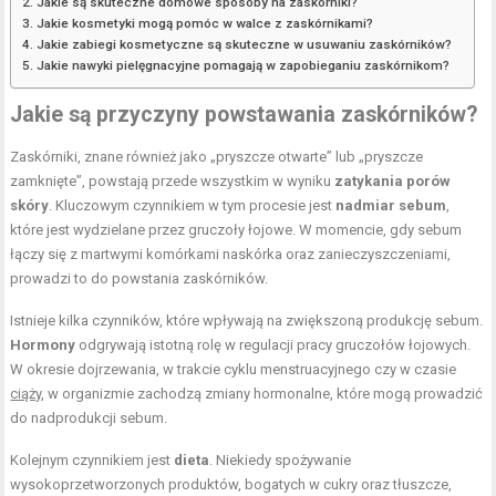
Jakie są skuteczne domowe sposoby na zaskórniki?
Jakie kosmetyki mogą pomóc w walce z zaskórnikami?
Jakie zabiegi kosmetyczne są skuteczne w usuwaniu zaskórników?
Jakie nawyki pielęgnacyjne pomagają w zapobieganiu zaskórnikom?
Jakie są przyczyny powstawania zaskórników?
Zaskórniki, znane również jako „pryszcze otwarte” lub „pryszcze
zamknięte”, powstają przede wszystkim w wyniku
zatykania porów
skóry
. Kluczowym czynnikiem w tym procesie jest
nadmiar sebum
,
które jest wydzielane przez gruczoły łojowe. W momencie, gdy sebum
łączy się z martwymi komórkami naskórka oraz zanieczyszczeniami,
prowadzi to do powstania zaskórników.
Istnieje kilka czynników, które wpływają na zwiększoną produkcję sebum.
Hormony
odgrywają istotną rolę w regulacji pracy gruczołów łojowych.
W okresie dojrzewania, w trakcie cyklu menstruacyjnego czy w czasie
ciąży
, w organizmie zachodzą zmiany hormonalne, które mogą prowadzić
do nadprodukcji sebum.
Kolejnym czynnikiem jest
dieta
. Niekiedy spożywanie
wysokoprzetworzonych produktów, bogatych w cukry oraz tłuszcze,