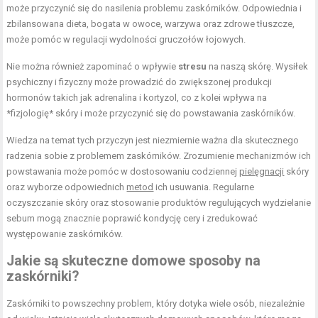
może przyczynić się do nasilenia problemu zaskórników. Odpowiednia i
zbilansowana dieta, bogata w owoce, warzywa oraz zdrowe tłuszcze,
może pomóc w regulacji wydolności gruczołów łojowych.
Nie można również zapominać o wpływie
stresu
na naszą skórę. Wysiłek
psychiczny i fizyczny może prowadzić do zwiększonej produkcji
hormonów takich jak adrenalina i kortyzol, co z kolei wpływa na
*fizjologię* skóry i może przyczynić się do powstawania zaskórników.
Wiedza na temat tych przyczyn jest niezmiernie ważna dla skutecznego
radzenia sobie z problemem zaskórników. Zrozumienie mechanizmów ich
powstawania może pomóc w dostosowaniu codziennej
pielęgnacji
skóry
oraz wyborze odpowiednich
metod
ich usuwania. Regularne
oczyszczanie skóry oraz stosowanie produktów regulujących wydzielanie
sebum mogą znacznie poprawić kondycję cery i zredukować
występowanie zaskórników.
Jakie są skuteczne domowe sposoby na
zaskórniki?
Zaskórniki to powszechny problem, który dotyka wiele osób, niezależnie