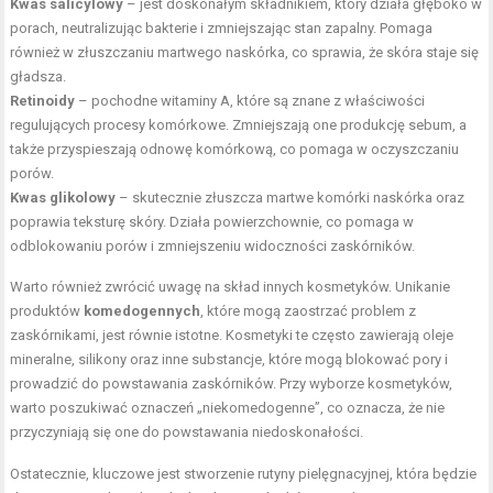
Kwas salicylowy
– jest doskonałym składnikiem, który działa głęboko w
porach, neutralizując bakterie i zmniejszając stan zapalny. Pomaga
również w złuszczaniu martwego naskórka, co sprawia, że skóra staje się
gładsza.
Retinoidy
– pochodne witaminy A, które są znane z właściwości
regulujących procesy komórkowe. Zmniejszają one produkcję sebum, a
także przyspieszają odnowę komórkową, co pomaga w oczyszczaniu
porów.
Kwas glikolowy
– skutecznie złuszcza martwe komórki naskórka oraz
poprawia teksturę skóry. Działa powierzchownie, co pomaga w
odblokowaniu porów i zmniejszeniu widoczności zaskórników.
Warto również zwrócić uwagę na skład innych kosmetyków. Unikanie
produktów
komedogennych
, które mogą zaostrzać problem z
zaskórnikami, jest równie istotne. Kosmetyki te często zawierają oleje
mineralne, silikony oraz inne substancje, które mogą blokować pory i
prowadzić do powstawania zaskórników. Przy wyborze kosmetyków,
warto poszukiwać oznaczeń „niekomedogenne”, co oznacza, że nie
przyczyniają się one do powstawania niedoskonałości.
Ostatecznie, kluczowe jest stworzenie rutyny pielęgnacyjnej, która będzie