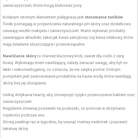
zanieczyszczeń, które mogą blokować pory.
Kolejnym istotnym elementem pielęgnacji jest
stosowanie toników
.
Toniki pomagają w przywróceniu naturalnego pH skóry oraz dodatkowo
usuwają resztki makijażu i zanieczyszczeń. Warto wybierać produkty
zawierające składniki, takie jak kwas salicylowy czy kwas mlekowy, które
mają działanie złuszczające i przeciwzapalne.
Nawilżanie skóry
to również kluczowy krok, nawet dla osób z cerą
tłustą. Wybierając krem nawilżający, należy zwracać uwagę, aby był on
lekki i niekomedogenny, co oznacza, że nie zatyka porów. Dobrym
pomysłem jest zastosowanie produktów na bazie wody, które nawilżają
skórę bez jej obciążania.
Unikaj dotykania twarzy, aby zmniejszyć ryzyko przenoszenia bakterii oraz
zanieczyszczeń.
Regularnie zmieniaj
poszewki
na poduszki, co pomoże w utrzymaniu
czystości podczas snu.
Stosuj peelingi raz w tygodniu, by usunąć martwy naskórek i poprawić
teksturę skóry.