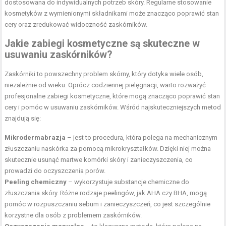
dostosowana do indywidualnych potrzeb skóry. Regularne stosowanie
kosmetyków z wymienionymi składnikami może znacząco poprawić stan
cery oraz zredukować widoczność zaskórników.
Jakie zabiegi kosmetyczne są skuteczne w
usuwaniu zaskórników?
Zaskórniki to powszechny problem skórny, który dotyka wiele osób,
niezależnie od wieku. Oprócz codziennej pielęgnacji, warto rozważyć
profesjonalne zabiegi kosmetyczne, które mogą znacząco poprawić stan
cery i pomóc w usuwaniu zaskórników. Wśród najskuteczniejszych metod
znajdują się:
Mikrodermabrazja
– jest to procedura, która polega na mechanicznym
złuszczaniu naskórka za pomocą mikrokryształków. Dzięki niej można
skutecznie usunąć martwe komórki skóry i zanieczyszczenia, co
prowadzi do oczyszczenia porów.
Peeling chemiczny
– wykorzystuje substancje chemiczne do
złuszczania skóry. Różne rodzaje peelingów, jak AHA czy BHA, mogą
pomóc w rozpuszczaniu sebum i zanieczyszczeń, co jest szczególnie
korzystne dla osób z problemem zaskórników.