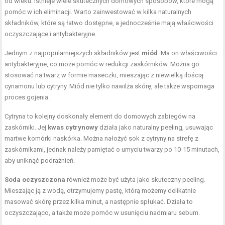
od wieku. Istnieje wiele skutecznych domowych sposobów, które mogą
pomóc w ich eliminacji. Warto zainwestować w kilka naturalnych
składników, które są łatwo dostępne, a jednocześnie mają właściwości
oczyszczające i antybakteryjne.
Jednym z najpopularniejszych składników jest
miód
. Ma on właściwości
antybakteryjne, co może pomóc w redukcji zaskórników. Można go
stosować na twarz w formie maseczki, mieszając z niewielką ilością
cynamonu lub cytryny. Miód nie tylko nawilża skórę, ale także wspomaga
proces gojenia.
Cytryna to kolejny doskonały element do domowych zabiegów na
zaskórniki. Jej
kwas cytrynowy
działa jako naturalny peeling, usuwając
martwe komórki naskórka. Można nałożyć sok z cytryny na strefę z
zaskórnikami, jednak należy pamiętać o umyciu twarzy po 10-15 minutach,
aby uniknąć podrażnień.
Soda oczyszczona
również może być użyta jako skuteczny peeling.
Mieszając ją z wodą, otrzymujemy pastę, którą możemy delikatnie
masować skórę przez kilka minut, a następnie spłukać. Działa to
oczyszczająco, a także może pomóc w usunięciu nadmiaru sebum.