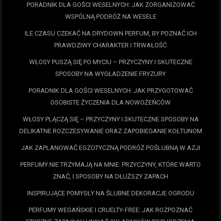
PORADNIK DLA GOŚCI WESELNYCH: JAK ZORGANIZOWAĆ
WSPÓLNĄ PODRÓŻ NA WESELE
ILE CZASU CZEKAĆ NA DRYDOWN PERFUM, BY POZNAĆ ICH
PRAWDZIWY CHARAKTER I TRWAŁOŚĆ
WŁOSY PUSZĄ SIĘ PO MYCIU – PRZYCZYNY I SKUTECZNE
SPOSOBY NA WYGŁADZENIE FRYZURY
PORADNIK DLA GOŚCI WESELNYCH: JAK PRZYGOTOWAĆ
OSOBISTE ŻYCZENIA DLA NOWOŻEŃCÓW
WŁOSY PLĄCZĄ SIĘ – PRZYCZYNY I SKUTECZNE SPOSOBY NA
DELIKATNE ROZCZESYWANIE ORAZ ZAPOBIEGANIE KOŁTUNOM
JAK ZAPLANOWAĆ EGZOTYCZNĄ PODRÓŻ POŚLUBNĄ W AZJI
PERFUMY NIE TRZYMAJĄ NA MNIE: PRZYCZYNY, KTÓRE WARTO
ZNAĆ, I SPOSOBY NA DŁUŻSZY ZAPACH
INSPIRUJĄCE POMYSŁY NA ŚLUBNE DEKORACJE OGRODU
PERFUMY WEGAŃSKIE I CRUELTY-FREE: JAK ROZPOZNAĆ