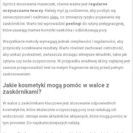
Oprócz stosowania maseczek, równie ważne jest
regularne
oczyszczanie twarzy
. Należy myć ją codziennie, aby pozbyć się
zanieczyszczeń i nadmiaru
oleju
, co zmniejszy ryzyko pojawiania się
zaskórników. Warto też wprowadzić
peelingi
do rutyny pielęgnacyjnej,
które usuwają martwe komórki naskórka i odblokowują pory.
Wszystkie te metody wymagają jednak cierpliwości i regularności, aby
przyniosły oczekiwane rezultaty. Warto również zachować ostrożność,
aby unikać podrażnień, zwłaszcza stosując silniejsze składniki, takie jak
cytryna czy soda oczyszczona. W przypadku wrażliwej skóry, najlepiej jest
zawsze przeprowadzić test na małym fragmencie skóry przed pełnym
zastosowaniem.
Jakie kosmetyki mogą pomóc w walce z
zaskórnikami?
W walce z zaskórnikami kluczowe jest stosowanie odpowiednich
kosmetyków, które skutecznie oczyszczają pory oraz redukują ich
widoczność. Istnieje wiele składników aktywnych, które mogą pomóc w
tym procesie. Do najskuteczniejszych należą: