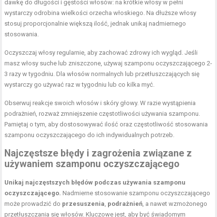
dawkę do długości i gęstości włosów: na krótkie włosy w pełni
wystarczy odrobina wielkości orzecha włoskiego. Na dłuższe włosy
stosuj proporcjonalnie większą ilość, jednak unikaj nadmiernego
stosowania.
Oczyszczaj włosy regularnie, aby zachować zdrowy ich wygląd. Jeśli
masz włosy suche lub zniszczone, używaj szamponu oczyszczającego 2-
3 razy w tygodniu. Dla włosów normalnych lub przetłuszczających się
wystarczy go używać raz w tygodniu lub co kilka myć.
Obserwuj reakcje swoich włosów i skóry głowy. W razie wystąpienia
podrażnień, rozważ zmniejszenie częstotliwości używania szamponu.
Pamiętaj o tym, aby dostosowywać ilość oraz częstotliwość stosowania
szamponu oczyszczającego do ich indywidualnych potrzeb.
Najczęstsze błędy i zagrożenia związane z
używaniem szamponu oczyszczającego
Unikaj najczęstszych błędów podczas używania szamponu
oczyszczającego.
Nadmierne stosowanie szamponu oczyszczającego
może prowadzić do
przesuszenia
,
podrażnień
, a nawet wzmożonego
przetłuszczania się włosów. Kluczowe jest, aby być świadomym