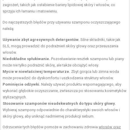
zagrożeń, takich jak osłabienie bariery lipidowej skóry i włosów, co
sprzyja ich łamaniu i matowieniu.
Do najczęstszych błędów przy używaniu szamponu oczyszczającego
należą:
Używanie zbyt agresywnych detergentów.
Silne składniki, takie jak
SLS, mogą prowadzić do podrażnień skóry głowy oraz przesuszenia
włosów.
Niedokładne spłukiwanie.
Pozostawianie resztek szamponu lub piany
może nie tylko podrażnić skórę, ale także obciążyć włosy.
Mycie w niewłaściwej temperaturze.
Zbyt gorąca lub zimna woda
może prowadzić do dyskomfortu i uszkodzenia struktury włosów.
Pominięcie odżywki.
Należy używać produktu wspomagającego, aby
wykonać głębokie oczyszczanie, zwłaszcza po stosowaniu kosmetyków
stylizacyjnych.
Stosowanie szamponów nieadekwatnych do typu skóry głowy.
Wybieraj szampony odpowiednie do charakterystyki swoich włosów i
skóry głowy, aby uniknąć nadmiernej produkcji sebum.
Odrzucenie tych błędów pomoże w zachowaniu zdrowia
włosów oraz