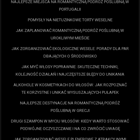
NAJLEPSZE MIEJSCA NA ROMANTYCZNĄ PODRÓŻ POŚLUBNĄ W
PORTUGALII
POMYSŁY NA NIETUZINKOWE TORTY WESELNE
JAK ZAPLANOWAĆ ROMANTYCZNĄ PODRÓŻ POŚLUBNĄ W
UROKLIWYM MIEŚCIE
JAK ZORGANIZOWAĆ EKOLOGICZNE WESELE: PORADY DLA PAR
DBAJĄCYCH O ŚRODOWISKO
JAK MYĆ WŁOSY POPRAWNIE: SKUTECZNE TECHNIKI,
KOLEJNOŚĆ DZIAŁAŃ I NAJCZĘSTSZE BŁĘDY DO UNIKANIA
ALKOHOLE W KOSMETYKACH DO WŁOSÓW: JAK ROZPOZNAĆ
TE KORZYSTNE I UNIKAĆ WYSUSZAJĄCYCH PUŁAPEK
NAJLEPSZE DESTYNACJE NA ROMANTYCZNĄ PODRÓŻ
POŚLUBNĄ W GRECJI
DRUGI SZAMPON W MYCIU WŁOSÓW: KIEDY WARTO STOSOWAĆ
PODWÓJNE OCZYSZCZANIE I NA CO ZWRÓCIĆ UWAGĘ
JAK ZORGANIZOWAĆ WESELE PLENEROWE Z ATRAKCYJNYMI