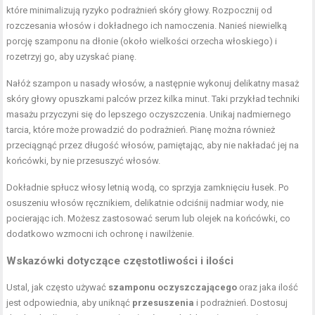
które minimalizują ryzyko podrażnień skóry głowy. Rozpocznij od
rozczesania włosów i dokładnego ich namoczenia. Nanieś niewielką
porcję szamponu na dłonie (około wielkości orzecha włoskiego) i
rozetrzyj go, aby uzyskać pianę.
Nałóż szampon u nasady włosów, a następnie wykonuj delikatny masaż
skóry głowy opuszkami palców przez kilka minut. Taki przykład techniki
masażu przyczyni się do lepszego oczyszczenia. Unikaj nadmiernego
tarcia, które może prowadzić do podrażnień. Pianę można również
przeciągnąć przez długość włosów, pamiętając, aby nie nakładać jej na
końcówki, by nie przesuszyć włosów.
Dokładnie spłucz włosy letnią wodą, co sprzyja zamknięciu łusek. Po
osuszeniu włosów ręcznikiem, delikatnie odciśnij nadmiar wody, nie
pocierając ich. Możesz zastosować serum lub olejek na końcówki, co
dodatkowo wzmocni ich ochronę i nawilżenie.
Wskazówki dotyczące częstotliwości i ilości
Ustal, jak często używać
szamponu oczyszczającego
oraz jaka ilość
jest odpowiednia, aby uniknąć
przesuszenia
i podrażnień. Dostosuj