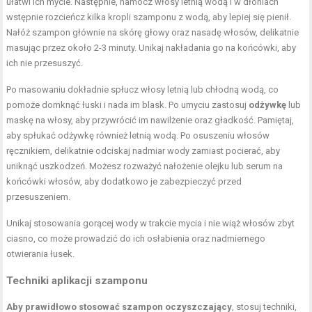
ułatwi ich mycie. Następnie, namocz włosy letnią wodą i w dłoniach
wstępnie rozcieńcz kilka kropli szamponu z wodą, aby lepiej się pienił.
Nałóż szampon głównie na skórę głowy oraz nasadę włosów, delikatnie
masując przez około 2-3 minuty. Unikaj nakładania go na końcówki, aby
ich nie przesuszyć.
Po masowaniu dokładnie spłucz włosy letnią lub chłodną wodą, co
pomoże domknąć łuski i nada im blask. Po umyciu zastosuj
odżywkę
lub
maskę na włosy, aby przywrócić im nawilżenie oraz gładkość. Pamiętaj,
aby spłukać odżywkę również letnią wodą. Po osuszeniu włosów
ręcznikiem, delikatnie odciskaj nadmiar wody zamiast pocierać, aby
uniknąć uszkodzeń. Możesz rozważyć nałożenie olejku lub serum na
końcówki włosów, aby dodatkowo je zabezpieczyć przed
przesuszeniem.
Unikaj stosowania gorącej wody w trakcie mycia i nie wiąż włosów zbyt
ciasno, co może prowadzić do ich osłabienia oraz nadmiernego
otwierania łusek.
Techniki aplikacji szamponu
Aby prawidłowo stosować szampon oczyszczający
, stosuj techniki,