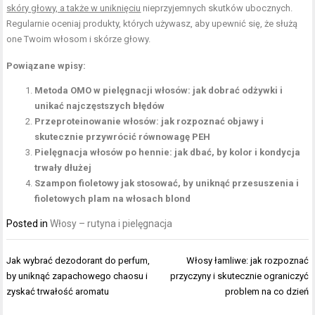
skóry głowy, a także w uniknięciu
nieprzyjemnych skutków ubocznych.
Regularnie oceniaj produkty, których używasz, aby upewnić się, że służą
one Twoim włosom i skórze głowy.
Powiązane wpisy:
Metoda OMO w pielęgnacji włosów: jak dobrać odżywki i
unikać najczęstszych błędów
Przeproteinowanie włosów: jak rozpoznać objawy i
skutecznie przywrócić równowagę PEH
Pielęgnacja włosów po hennie: jak dbać, by kolor i kondycja
trwały dłużej
Szampon fioletowy jak stosować, by uniknąć przesuszenia i
fioletowych plam na włosach blond
Posted in
Włosy – rutyna i pielęgnacja
Nawigacja
Jak wybrać dezodorant do perfum,
Włosy łamliwe: jak rozpoznać
wpisu
by uniknąć zapachowego chaosu i
przyczyny i skutecznie ograniczyć
zyskać trwałość aromatu
problem na co dzień