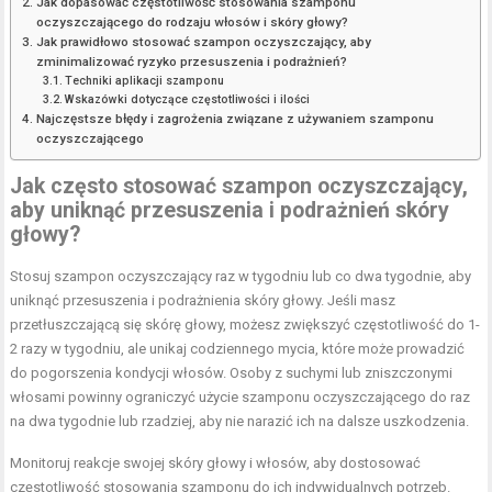
Jak dopasować częstotliwość stosowania szamponu
oczyszczającego do rodzaju włosów i skóry głowy?
Jak prawidłowo stosować szampon oczyszczający, aby
zminimalizować ryzyko przesuszenia i podrażnień?
Techniki aplikacji szamponu
Wskazówki dotyczące częstotliwości i ilości
Najczęstsze błędy i zagrożenia związane z używaniem szamponu
oczyszczającego
Jak często stosować szampon oczyszczający,
aby uniknąć przesuszenia i podrażnień skóry
głowy?
Stosuj szampon oczyszczający raz w tygodniu lub co dwa tygodnie, aby
uniknąć przesuszenia i podrażnienia skóry głowy. Jeśli masz
przetłuszczającą się skórę głowy, możesz zwiększyć częstotliwość do 1-
2 razy w tygodniu, ale unikaj codziennego mycia, które może prowadzić
do pogorszenia kondycji włosów. Osoby z suchymi lub zniszczonymi
włosami powinny ograniczyć użycie szamponu oczyszczającego do raz
na dwa tygodnie lub rzadziej, aby nie narazić ich na dalsze uszkodzenia.
Monitoruj reakcje swojej skóry głowy i włosów, aby dostosować
częstotliwość stosowania szamponu do ich indywidualnych potrzeb.