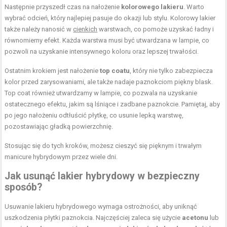
Następnie przyszedł czas na nałożenie
kolorowego lakieru
. Warto
wybrać odcień, który najlepiej pasuje do okazji lub stylu. Kolorowy lakier
także należy nanosić w
cienkich
warstwach, co pomoże uzyskać ładny i
równomierny efekt. Każda warstwa musi być utwardzana w lampie, co
pozwoli na uzyskanie intensywnego koloru oraz lepszej trwałości.
Ostatnim krokiem jest nałożenie
top coatu
, który nie tylko zabezpiecza
kolor przed zarysowaniami, ale także nadaje paznokciom piękny blask.
Top coat również utwardzamy w lampie, co pozwala na uzyskanie
ostatecznego efektu, jakim są lśniące i zadbane paznokcie. Pamiętaj, aby
po jego nałożeniu odtłuścić płytkę, co usunie lepką warstwę,
pozostawiając gładką powierzchnię.
Stosując się do tych kroków, możesz cieszyć się pięknym i trwałym
manicure hybrydowym przez wiele dni.
Jak usunąć lakier hybrydowy w bezpieczny
sposób?
Usuwanie lakieru hybrydowego wymaga ostrożności, aby uniknąć
uszkodzenia płytki paznokcia. Najczęściej zaleca się użycie
acetonu
lub