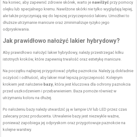
Na koniec, aby zapewnić zdrowie skórek, warto je
nawilżyć
przy pomocy
olejku lub specjalnego kremu. Nawilżone skórki nie tylko wyglądają lepiej,
ale także przyczyniają się do lepszej przyczepności lakieru. Umożliwi to
dłuższe utrzymanie manicure oraz zminimalizuje ryzyko jego
odpryskiwania.
Jak prawidłowo nałożyć lakier hybrydowy?
Aby prawidłowo nałożyć lakier hybrydowy, należy przestrzegać kilku
istotnych kroków, które zapewnią trwałość oraz estetykę manicure.
Na początku najlepiej przygotować płytkę paznokcia. Należy ją dokładnie
oczyścić i odtłuścić, aby lakier miał lepszą przyczepność. Kolejnym
krokiem jest nałożenie
bazy
, która jest kluczowa dla ochrony paznokcia
przed uszkodzeniem i przebarwieniem. Baza pomoże również w
utrzymaniu koloru na dłużej.
Po nałożeniu bazy należy utwardzić ją w lampie UV lub LED przez czas
zalecany przez producenta. Utrwalenie bazy jest niezwykle ważne,
ponieważ zapobiega jej odpryskom oraz przygotowuje paznokcie na
kolejne warstwy.