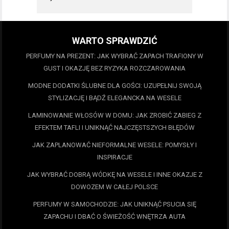
WARTO SPRAWDZIĆ
PERFUMY NA PREZENT: JAK WYBRAĆ ZAPACH TRAFIONY W
GUST I OKAZJĘ BEZ RYZYKA ROZCZAROWANIA
MODNE DODATKI ŚLUBNE DLA GOŚCI: UZUPEŁNIJ SWOJĄ
STYLIZACJĘ I BĄDŹ ELEGANCKA NA WESELE
LAMINOWANIE WŁOSÓW W DOMU: JAK ZROBIĆ ZABIEG Z
EFEKTEM TAFLI I UNIKNĄĆ NAJCZĘSTSZYCH BŁĘDÓW
JAK ZAPLANOWAĆ NIEFORMALNE WESELE: POMYSŁY I
INSPIRACJE
JAK WYBRAĆ DOBRĄ WÓDKĘ NA WESELE I INNE OKAZJE Z
DOWOZEM W CAŁEJ POLSCE
PERFUMY W SAMOCHODZIE: JAK UNIKNĄĆ PSUCIA SIĘ
ZAPACHU I DBAĆ O ŚWIEŻOŚĆ WNĘTRZA AUTA