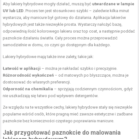
Aby lakiery hybrydowe mogły działać, muszą być
utwardzane w lampie
UV lub LED
. Proces ten jest stosunkowo szybki – zaledwie kilka minut
wystarcza, aby manicure był gotowy do działania. Aplikacja lakierów
hybrydowych jest także niezwykle prosta. Wystarczy nałożyć bazę,
odpowiednią ilość kolorowego lakieru oraz top coat, a następnie poddać
paznokcie działaniu światła. Cały proces można przeprowadzić
samodzielnie w domu, co czyni go dostępnym dla każdego.
Lakiery hybrydowe mają także inne zalety, takie jak:
Łatwość w aplikacji
– można je nakładać szybko i precyzyjnie.
Różnorodność wykończeń
– od matowych po błyszczące, można je
dostosować do własnych preferencji.
Odporność na chemikalia
– sprzyjają codziennym czynnościom, gdyż
nie uszkadzają się łatwo pod wpływem detergentów.
Ze względu na te wszystkie cechy, lakiery hybrydowe stały się niezwykle
popularne wśród osób, które pragną mieć zawsze estetyczne i zadbane
paznokcie bez konieczności częstego poprawiania manicure.
Jak przygotować paznokcie do malowania