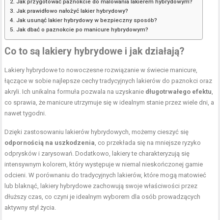
Jak przygotować paznokcie do malowania lakierem hybrydowym?
Jak prawidłowo nałożyć lakier hybrydowy?
Jak usunąć lakier hybrydowy w bezpieczny sposób?
Jak dbać o paznokcie po manicure hybrydowym?
Co to są lakiery hybrydowe i jak działają?
Lakiery hybrydowe to nowoczesne rozwiązanie w świecie manicure,
łączące w sobie najlepsze cechy tradycyjnych lakierów do paznokci oraz
akryli. Ich unikalna formuła pozwala na uzyskanie
długotrwałego efektu
,
co sprawia, że manicure utrzymuje się w idealnym stanie przez wiele dni, a
nawet tygodni.
Dzięki zastosowaniu lakierów hybrydowych, możemy cieszyć się
odpornością na uszkodzenia
, co przekłada się na mniejsze ryzyko
odprysków i zarysowań. Dodatkowo, lakiery te charakteryzują się
intensywnym kolorem, który występuje w niemal nieskończonej gamie
odcieni. W porównaniu do tradycyjnych lakierów, które mogą matowieć
lub blaknąć, lakiery hybrydowe zachowują swoje właściwości przez
dłuższy czas, co czyni je idealnym wyborem dla osób prowadzących
aktywny styl życia.