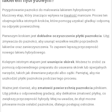
lakierem hybrydowym?
Przygotowanie paznokci do malowania lakierem hybrydowym to
kluczowy etap, który znacząco wpływa na
trwałość
manicure. Proces ten
obejmuje kilka istotnych kroków, które pomogą uzyskać gładką i odporną
na odpryski powierzchnię.
Pierwszym krokiem jest
dokładne oczyszczenie płytki paznokcia
. Użyj
zmywacza do paznokci, aby usunąć wszelkie resztki poprzednich
lakierów oraz zanieczyszczenia. To zapewni lepszą przyczepność
nowego lakieru hybrydowego.
Kolejnym istotnym etapem jest
usunięcie skórek
. Możesz to zrobić za
pomocą odpowiedniego preparatu do usuwania skórek lub specjalnych
narzędzi, takich jak drewniane patyczki albo cążki. Pamiętaj, aby nie
uszkodzić płytki paznokcia podczas tego procesu.
Ważne jest również, aby
zmatowić powierzchnię paznokcia
pilnikiem.
Użyj pilnika o odpowiedniej gradacji, aby delikatnie zmatowić płytkę, co
zwiększy przyczepność hybrydy. Miej na uwadze, że zbyt mocne
piłowanie może osłabić paznokcie, dlatego postępuj ostrożnie.