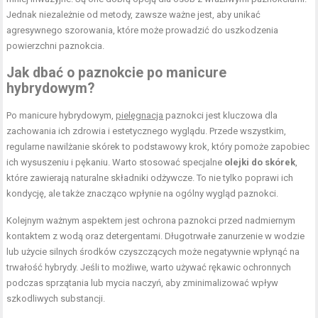
Jednak niezależnie od metody, zawsze ważne jest, aby unikać
agresywnego szorowania, które może prowadzić do uszkodzenia
powierzchni paznokcia.
Jak dbać o paznokcie po manicure
hybrydowym?
Po manicure hybrydowym,
pielęgnacja
paznokci jest kluczowa dla
zachowania ich zdrowia i estetycznego wyglądu. Przede wszystkim,
regularne nawilżanie skórek to podstawowy krok, który pomoże zapobiec
ich wysuszeniu i pękaniu. Warto stosować specjalne
olejki do skórek
,
które zawierają naturalne składniki odżywcze. To nie tylko poprawi ich
kondycję, ale także znacząco wpłynie na ogólny wygląd paznokci.
Kolejnym ważnym aspektem jest ochrona paznokci przed nadmiernym
kontaktem z wodą oraz detergentami. Długotrwałe zanurzenie w wodzie
lub użycie silnych środków czyszczących może negatywnie wpłynąć na
trwałość hybrydy. Jeśli to możliwe, warto używać rękawic ochronnych
podczas sprzątania lub mycia naczyń, aby zminimalizować wpływ
szkodliwych substancji.