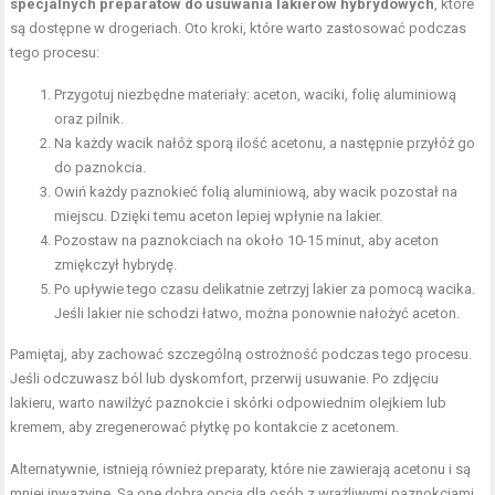
specjalnych preparatów do usuwania lakierów hybrydowych
, które
są dostępne w drogeriach. Oto kroki, które warto zastosować podczas
tego procesu:
Przygotuj niezbędne materiały: aceton, waciki, folię aluminiową
oraz pilnik.
Na każdy wacik nałóż sporą ilość acetonu, a następnie przyłóż go
do paznokcia.
Owiń każdy paznokieć folią aluminiową, aby wacik pozostał na
miejscu. Dzięki temu aceton lepiej wpłynie na lakier.
Pozostaw na paznokciach na około 10-15 minut, aby aceton
zmiękczył hybrydę.
Po upływie tego czasu delikatnie zetrzyj lakier za pomocą wacika.
Jeśli lakier nie schodzi łatwo, można ponownie nałożyć aceton.
Pamiętaj, aby zachować szczególną ostrożność podczas tego procesu.
Jeśli odczuwasz ból lub dyskomfort, przerwij usuwanie. Po zdjęciu
lakieru, warto nawilżyć paznokcie i skórki odpowiednim olejkiem lub
kremem, aby zregenerować płytkę po kontakcie z acetonem.
Alternatywnie, istnieją również preparaty, które nie zawierają acetonu i są
mniej inwazyjne. Są one dobrą opcją dla osób z wrażliwymi paznokciami.