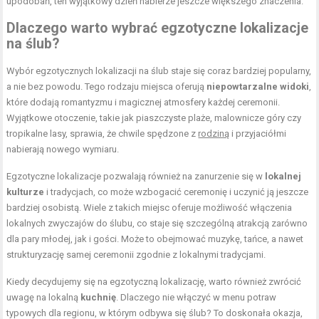
upodobań, ten wyjątkowy dzień nabierze jeszcze większego znaczenia.
Dlaczego warto wybrać egzotyczne lokalizacje
na ślub?
Wybór egzotycznych lokalizacji na ślub staje się coraz bardziej popularny,
a nie bez powodu. Tego rodzaju miejsca oferują
niepowtarzalne widoki
,
które dodają romantyzmu i magicznej atmosfery każdej ceremonii.
Wyjątkowe otoczenie, takie jak piaszczyste plaże, malownicze góry czy
tropikalne lasy, sprawia, że chwile spędzone z
rodziną
i przyjaciółmi
nabierają nowego wymiaru.
Egzotyczne lokalizacje pozwalają również na zanurzenie się w
lokalnej
kulturze
i tradycjach, co może wzbogacić ceremonię i uczynić ją jeszcze
bardziej osobistą. Wiele z takich miejsc oferuje możliwość włączenia
lokalnych zwyczajów do ślubu, co staje się szczególną atrakcją zarówno
dla pary młodej, jak i gości. Może to obejmować muzykę, tańce, a nawet
strukturyzację samej ceremonii zgodnie z lokalnymi tradycjami.
Kiedy decydujemy się na egzotyczną lokalizację, warto również zwrócić
uwagę na lokalną
kuchnię
. Dlaczego nie włączyć w menu potraw
typowych dla regionu, w którym odbywa się ślub? To doskonała okazja,