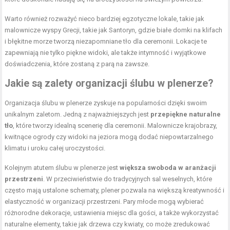
Warto również rozważyć nieco bardziej egzotyczne lokale, takie jak
malownicze wyspy Grecji, takie jak Santoryn, gdzie białe domki na klifach
i błękitne morze tworzą niezapomniane tło dla ceremonii. Lokacje te
zapewniają nie tylko piękne widoki, ale także intymność i wyjątkowe
doświadczenia, które zostaną z parą na zawsze.
Jakie są zalety organizacji ślubu w plenerze?
Organizacja ślubu w plenerze zyskuje na popularności dzięki swoim
unikalnym zaletom. Jedną z najważniejszych jest
przepiękne naturalne
tło
, które tworzy idealną scenerię dla ceremonii. Malownicze krajobrazy,
kwitnące ogrody czy widoki na jeziora mogą dodać niepowtarzalnego
klimatu i uroku całej uroczystości.
Kolejnym atutem ślubu w plenerze jest
większa swoboda w aranżacji
przestrzeni
. W przeciwieństwie do tradycyjnych sal weselnych, które
często mają ustalone schematy, plener pozwala na większą kreatywność i
elastyczność w organizacji przestrzeni. Pary młode mogą wybierać
różnorodne dekoracje, ustawienia miejsc dla gości, a także wykorzystać
naturalne elementy, takie jak drzewa czy kwiaty, co może zredukować