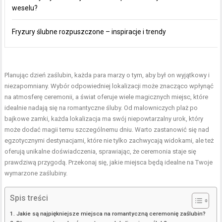
weselu?
Fryzury ślubne rozpuszczone – inspiracje i trendy
Planując dzień zaślubin, każda para marzy o tym, aby był on wyjątkowy i
niezapomniany. Wybór odpowiedniej lokalizacji może znacząco wpłynąć
na atmosferę ceremonii, a świat oferuje wiele magicznych miejsc, które
idealnie nadają się na romantyczne śluby. Od malowniczych plaż po
bajkowe zamki, każda lokalizacja ma swój niepowtarzalny urok, który
może dodać magii temu szczególnemu dniu. Warto zastanowić się nad
egzotycznymi destynacjami, które nie tylko zachwycają widokami, ale też
oferują unikalne doświadczenia, sprawiając, że ceremonia staje się
prawdziwą przygodą. Przekonaj się, jakie miejsca będą idealne na Twoje
wymarzone zaślubiny.
Spis treści
Jakie są najpiękniejsze miejsca na romantyczną ceremonię zaślubin?