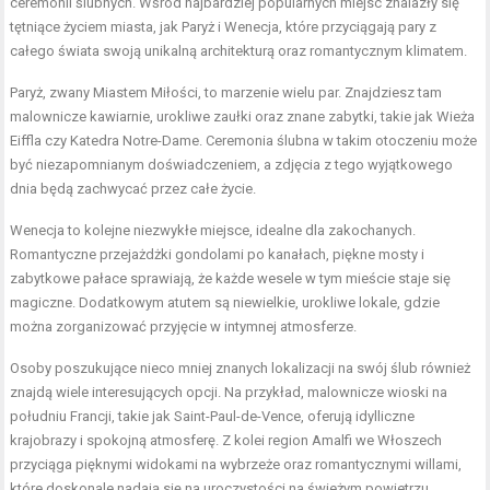
ceremonii ślubnych. Wśród najbardziej popularnych miejsc znalazły się
tętniące życiem miasta, jak Paryż i Wenecja, które przyciągają pary z
całego świata swoją unikalną architekturą oraz romantycznym klimatem.
Paryż, zwany Miastem Miłości, to marzenie wielu par. Znajdziesz tam
malownicze kawiarnie, urokliwe zaułki oraz znane zabytki, takie jak Wieża
Eiffla czy Katedra Notre-Dame. Ceremonia ślubna w takim otoczeniu może
być niezapomnianym doświadczeniem, a zdjęcia z tego wyjątkowego
dnia będą zachwycać przez całe życie.
Wenecja to kolejne niezwykłe miejsce, idealne dla zakochanych.
Romantyczne przejażdżki gondolami po kanałach, piękne mosty i
zabytkowe pałace sprawiają, że każde wesele w tym mieście staje się
magiczne. Dodatkowym atutem są niewielkie, urokliwe lokale, gdzie
można zorganizować przyjęcie w intymnej atmosferze.
Osoby poszukujące nieco mniej znanych lokalizacji na swój ślub również
znajdą wiele interesujących opcji. Na przykład, malownicze wioski na
południu Francji, takie jak Saint-Paul-de-Vence, oferują idylliczne
krajobrazy i spokojną atmosferę. Z kolei region Amalfi we Włoszech
przyciąga pięknymi widokami na wybrzeże oraz romantycznymi willami,
które doskonale nadają się na uroczystości na świeżym powietrzu.