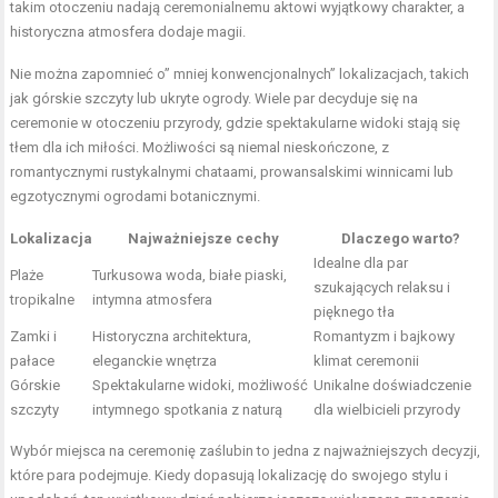
takim otoczeniu nadają ceremonialnemu aktowi wyjątkowy charakter, a
historyczna atmosfera dodaje magii.
Nie można zapomnieć o” mniej konwencjonalnych” lokalizacjach, takich
jak górskie szczyty lub ukryte ogrody. Wiele par decyduje się na
ceremonie w otoczeniu przyrody, gdzie spektakularne widoki stają się
tłem dla ich miłości. Możliwości są niemal nieskończone, z
romantycznymi rustykalnymi chataami, prowansalskimi winnicami lub
egzotycznymi ogrodami botanicznymi.
Lokalizacja
Najważniejsze cechy
Dlaczego warto?
Idealne dla par
Plaże
Turkusowa woda, białe piaski,
szukających relaksu i
tropikalne
intymna atmosfera
pięknego tła
Zamki i
Historyczna architektura,
Romantyzm i bajkowy
pałace
eleganckie wnętrza
klimat ceremonii
Górskie
Spektakularne widoki, możliwość
Unikalne doświadczenie
szczyty
intymnego spotkania z naturą
dla wielbicieli przyrody
Wybór miejsca na ceremonię zaślubin to jedna z najważniejszych decyzji,
które para podejmuje. Kiedy dopasują lokalizację do swojego stylu i