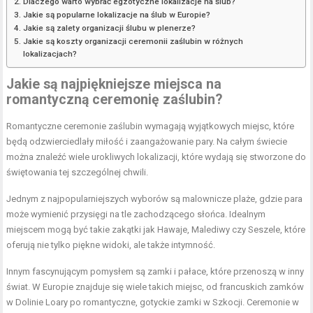
Dlaczego warto wybrać egzotyczne lokalizacje na ślub?
Jakie są popularne lokalizacje na ślub w Europie?
Jakie są zalety organizacji ślubu w plenerze?
Jakie są koszty organizacji ceremonii zaślubin w różnych
lokalizacjach?
Jakie są najpiękniejsze miejsca na
romantyczną ceremonię zaślubin?
Romantyczne ceremonie zaślubin wymagają wyjątkowych miejsc, które
będą odzwierciedlały miłość i zaangażowanie pary. Na całym świecie
można znaleźć wiele urokliwych lokalizacji, które wydają się stworzone do
świętowania tej szczególnej chwili.
Jednym z najpopularniejszych wyborów są malownicze plaże, gdzie para
może wymienić przysięgi na tle zachodzącego słońca. Idealnym
miejscem mogą być takie zakątki jak Hawaje, Malediwy czy Seszele, które
oferują nie tylko piękne widoki, ale także intymność.
Innym fascynującym pomysłem są zamki i pałace, które przenoszą w inny
świat. W Europie znajduje się wiele takich miejsc, od francuskich zamków
w Dolinie Loary po romantyczne, gotyckie zamki w Szkocji. Ceremonie w