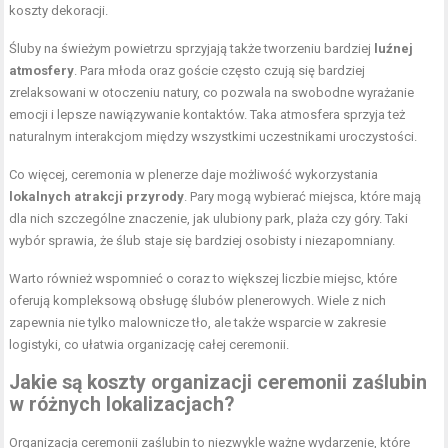
koszty dekoracji.
Śluby na świeżym powietrzu sprzyjają także tworzeniu bardziej
luźnej
atmosfery
. Para młoda oraz goście często czują się bardziej
zrelaksowani w otoczeniu natury, co pozwala na swobodne wyrażanie
emocji i lepsze nawiązywanie kontaktów. Taka atmosfera sprzyja też
naturalnym interakcjom między wszystkimi uczestnikami uroczystości.
Co więcej, ceremonia w plenerze daje możliwość wykorzystania
lokalnych atrakcji przyrody
. Pary mogą wybierać miejsca, które mają
dla nich szczególne znaczenie, jak ulubiony park, plaża czy góry. Taki
wybór sprawia, że ślub staje się bardziej osobisty i niezapomniany.
Warto również wspomnieć o coraz to większej liczbie miejsc, które
oferują kompleksową obsługę ślubów plenerowych. Wiele z nich
zapewnia nie tylko malownicze tło, ale także wsparcie w zakresie
logistyki, co ułatwia organizację całej ceremonii.
Jakie są koszty organizacji ceremonii zaślubin
w różnych lokalizacjach?
Organizacja ceremonii zaślubin to niezwykle ważne wydarzenie, które