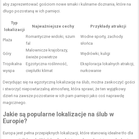
aby zaprezentować gościom nowe smaki i kulinarne doznania, które na
długo pozostaną w ich pamięci.
Typ
Najważniejsze cechy
Przykłady atrakcji
lokalizacji
Romantyczne widoki, szum
Wodne sporty, zachody
Plaża
fal
słońca
Malownicze krajobrazy,
Góry
Wędrówki, kuligi
świeże powietrze
Tropikalna
Egzotyczna roślinność,
Eksploracja lokalnych atrakcji,
wyspa
cieplutki klimat
nurkowanie
Decydując się na egzotyczną lokalizację na ślub, można zaskoczyć gości
i stworzyć niepowtarzalną atmosferę, która sprawi, że ten wyjątkowy
dzień na zawsze pozostanie w ich pam pamięci jako coś naprawdę
magicznego.
Jakie są popularne lokalizacje na ślub w
Europie?
Europa jest pełna przepięknych lokalizacji, które stanowią idealne tło dla