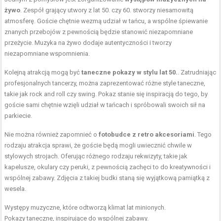
żywo
. Zespół grający utwory z lat 50. czy 60. stworzy niesamowitą
atmosferę. Goście chętnie wezmą udział w tańcu, a wspólne śpiewanie
znanych przebojów z pewnością będzie stanowić niezapomniane
przeżycie. Muzyka na żywo dodaje autentyczności i tworzy
niezapomniane wspomnienia.
Kolejną atrakcją mogą być
taneczne pokazy w stylu lat 50.
. Zatrudniając
profesjonalnych tancerzy, można zaprezentować różne style taneczne,
takie jak rock and roll czy swing. Pokaz stanie się inspiracją do tego, by
goście sami chętnie wzięli udział w tańcach i spróbowali swoich sił na
parkiecie.
Nie można również zapomnieć o
fotobudce z retro akcesoriami
. Tego
rodzaju atrakcja sprawi, że goście będą mogli uwiecznić chwile w
stylowych strojach. Oferując różnego rodzaju rekwizyty, takie jak
kapelusze, okulary czy peruki, z pewnością zachęci to do kreatywności i
wspólnej zabawy. Zdjęcia z takiej budki staną się wyjątkową pamiątką z
wesela.
Występy muzyczne, które odtworzą klimat lat minionych.
Pokazy taneczne, inspirujące do wspólnej zabawy.