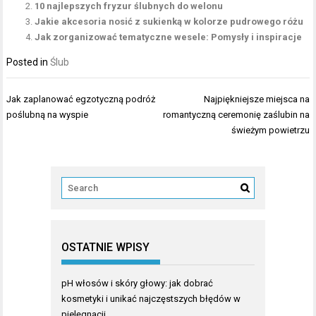
10 najlepszych fryzur ślubnych do welonu
Jakie akcesoria nosić z sukienką w kolorze pudrowego różu
Jak zorganizować tematyczne wesele: Pomysły i inspiracje
Posted in
Ślub
Nawigacja
Jak zaplanować egzotyczną podróż
Najpiękniejsze miejsca na
wpisu
poślubną na wyspie
romantyczną ceremonię zaślubin na
świeżym powietrzu
OSTATNIE WPISY
pH włosów i skóry głowy: jak dobrać
kosmetyki i unikać najczęstszych błędów w
pielęgnacji