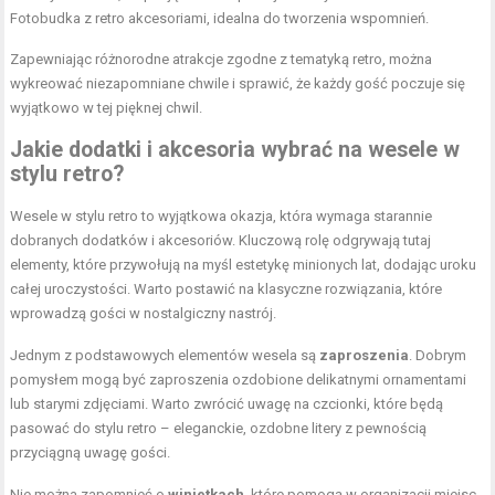
Fotobudka z retro akcesoriami, idealna do tworzenia wspomnień.
Zapewniając różnorodne atrakcje zgodne z tematyką retro, można
wykreować niezapomniane chwile i sprawić, że każdy gość poczuje się
wyjątkowo w tej pięknej chwil.
Jakie dodatki i akcesoria wybrać na wesele w
stylu retro?
Wesele w stylu retro to wyjątkowa okazja, która wymaga starannie
dobranych dodatków i akcesoriów. Kluczową rolę odgrywają tutaj
elementy, które przywołują na myśl estetykę minionych lat, dodając uroku
całej uroczystości. Warto postawić na klasyczne rozwiązania, które
wprowadzą gości w nostalgiczny nastrój.
Jednym z podstawowych elementów wesela są
zaproszenia
. Dobrym
pomysłem mogą być zaproszenia ozdobione delikatnymi ornamentami
lub starymi zdjęciami. Warto zwrócić uwagę na czcionki, które będą
pasować do stylu retro – eleganckie, ozdobne litery z pewnością
przyciągną uwagę gości.
Nie można zapomnieć o
winietkach
, które pomogą w organizacji miejsc