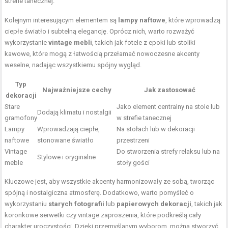
strefie tanecznej.
Kolejnym interesującym elementem są
lampy naftowe
, które wprowadzą
ciepłe światło i subtelną elegancję. Oprócz nich, warto rozważyć
wykorzystanie
vintage mebli
, takich jak fotele z epoki lub stoliki
kawowe, które mogą z łatwością przełamać nowoczesne akcenty
weselne, nadając wszystkiemu spójny wygląd.
Typ
Najważniejsze cechy
Jak zastosować
dekoracji
Stare
Jako element centralny na stole lub
Dodają klimatu i nostalgii
gramofony
w strefie tanecznej
Lampy
Wprowadzają ciepłe,
Na stołach lub w dekoracji
naftowe
stonowane światło
przestrzeni
Vintage
Do stworzenia strefy relaksu lub na
Stylowe i oryginalne
meble
stoły gości
Kluczowe jest, aby wszystkie akcenty harmonizowały ze sobą, tworząc
spójną i nostalgiczna atmosferę. Dodatkowo, warto pomyśleć o
wykorzystaniu
starych fotografii
lub
papierowych dekoracji
, takich jak
koronkowe serwetki czy vintage zaproszenia, które podkreślą cały
charakter uroczystości. Dzięki przemyślanym wyborom, można stworzyć