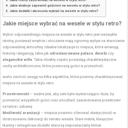
Jakie atrakcje zapewnić gościom na weselu w stylu retro?
Jakie dodatki i akcesoria wybrać na wesele w stylu retro?
Jakie miejsce wybrać na wesele w stylu retro?
Wybór odpowiedniego miejsca na wesele w stylu retro jest niezwykle
istotny, ponieważ wnętrze i otoczenie mają ogromny wpływ na stworzenie
odpowiedniej atmosfery. Idealne lokalizacje to miejsca, które emanują
historią i elegancją, takie jak
odrestaurowane pałace
,
dworki
czy
eleganckie wille
. Takie obiekty często posiadają charakterystyczne
cechy architektoniczne, które przenoszą gości w przeszłość.
warto zwrócić uwagę na kilka aspektów, które powinny charakteryzować
miejsce na wesele w stylu retro:
Przestronność
– ważne jest, aby sala była wystarczająco duża, by
pomieścić wszystkich gości oraz umożliwić zaaranżowanie przestrzeni
na tańce i zabawę.
Możliwość aranżacji
– miejsce powinno oferować elastyczność w
dostosowaniu dekoracji do tematu wesela. Stare meble, klasyczne
tkaniny i vintage’owe dodatki stworzą niepowtarzalny klimat.