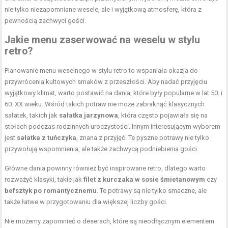
nie tylko niezapomniane wesele, ale i wyjątkową atmosferę, która z
pewnością zachwyci gości.
Jakie menu zaserwować na weselu w stylu
retro?
Planowanie menu weselnego w stylu retro to wspaniała okazja do
przywrócenia kultowych smaków z przeszłości. Aby nadać przyjęciu
wyjątkowy klimat, warto postawić na dania, które były popularne w lat 50. i
60. XX wieku. Wśród takich potraw nie może zabraknąć klasycznych
sałatek, takich jak
sałatka jarzynowa
, która często pojawiała się na
stołach podczas rodzinnych uroczystości. Innym interesującym wyborem
jest
sałatka z tuńczyka
, znana z przyjęć. Te pyszne potrawy nie tylko
przywołują wspomnienia, ale także zachwycą podniebienia gości.
Główne dania powinny również być inspirowane retro, dlatego warto
rozważyć klasyki, takie jak
filet z kurczaka w sosie śmietanowym
czy
befsztyk po romantycznemu
. Te potrawy są nie tylko smaczne, ale
także łatwe w przygotowaniu dla większej liczby gości.
Nie możemy zapomnieć o deserach, które są nieodłącznym elementem