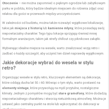
Otoczenie
– nie można zapomnieć o pięknym ogrodzie lub zabytkowym
parku w pobliżu, który będzie idealnym miejscem do robienia zdjęć oraz
relaksu dla gości w przerwach między uroczystościami.
W zależności od budżetu, można także rozważyć wyjątkowe lokalizacje,
takie jak
miejsca z historią
lub
kamienne młyny
, które posiadają swój
niepowtarzalny charakter. Tego typu lokacje sprzyjają również mniej
formalnym aranżacjom, takim jak strefy chillout czy piknikowe zakątki.
Wybierając idealne miejsce na wesele, warto zrealizować wizję retro i
zadbać o każdy szczegół, aby uczynić ten dzień naprawdę wyjątkowym.
Jakie dekoracje wybrać do wesela w stylu
retro?
Organizując wesele w stylu retro, kluczowym elementem są dekoracje,
które oddają ducha lat 50. i 60. Mówiąc o tym stylu, warto postawić na
elementy vintage
, które przywołują na myśl przytulne, nostalgiczne
klimaty. Jednym z pomysłów mogą być
stare gramofony
, które dodadzą
niepowtarzalnego charakteru i stworzą nietuzinkową atmosferę. Można je
ustawić jako centralny punkt na stole lub wykorzystać do dekoracji w