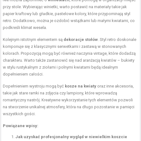
przy stole. Wybierając winietki, warto postawić na materiały takie jak
papier kraftowy lub gładkie, pastelowe kolory, które przypominają styl
retro. Dodatkowo, można je ozdobić wstążkami lub małymi kwiatami, co
podkreśli klimat wesela.
Kolejnym istotnym elementem są
dekoracje stołów
. Styl retro doskonale
komponuje się z klasycznymi serwetkami i zastawą w stonowanych
kolorach. Propozycją mogą być również naczynia vintage, które dodadzą
charakteru. Warto także zastanowić się nad aranżacją kwiatów – bukiety
w stylu rustykalnym z ziołami i polnymi kwiatami będą idealnym
dopełnieniem całości.
Dopełnieniem wystroju mogą być
kosze na kwiaty
oraz inne akcesoria,
takie jak stare ramki na zdjęcia czy lampiony, które wprowadzą
romantyczny nastrój. Kreatywne wykorzystanie tych elementów pozwoli
na stworzenie unikalnej atmosfery, która na długo pozostanie w pamięci
wszystkich gości.
Powiązane wpisy:
Jak uzyskać profesjonalny wygląd w niewielkim koszcie