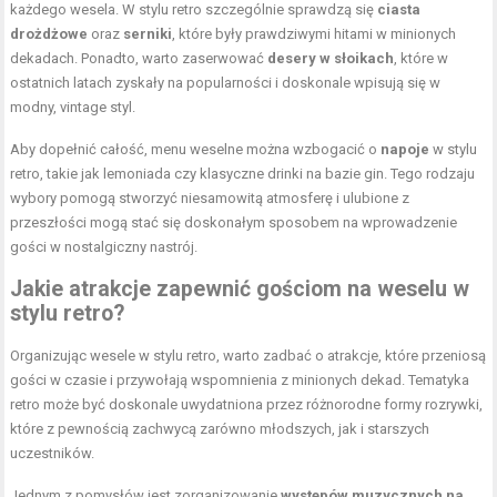
każdego wesela. W stylu retro szczególnie sprawdzą się
ciasta
drożdżowe
oraz
serniki
, które były prawdziwymi hitami w minionych
dekadach. Ponadto, warto zaserwować
desery w słoikach
, które w
ostatnich latach zyskały na popularności i doskonale wpisują się w
modny, vintage styl.
Aby dopełnić całość, menu weselne można wzbogacić o
napoje
w stylu
retro, takie jak lemoniada czy klasyczne drinki na bazie gin. Tego rodzaju
wybory pomogą stworzyć niesamowitą atmosferę i ulubione z
przeszłości mogą stać się doskonałym sposobem na wprowadzenie
gości w nostalgiczny nastrój.
Jakie atrakcje zapewnić gościom na weselu w
stylu retro?
Organizując wesele w stylu retro, warto zadbać o atrakcje, które przeniosą
gości w czasie i przywołają wspomnienia z minionych dekad. Tematyka
retro może być doskonale uwydatniona przez różnorodne formy rozrywki,
które z pewnością zachwycą zarówno młodszych, jak i starszych
uczestników.
Jednym z pomysłów jest zorganizowanie
występów muzycznych na