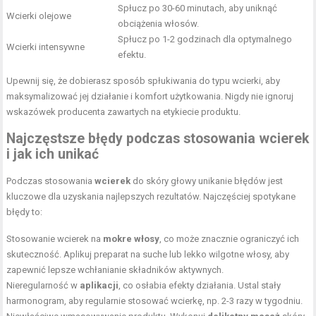
Spłucz po 30-60 minutach, aby uniknąć
Wcierki olejowe
obciążenia włosów.
Spłucz po 1-2 godzinach dla optymalnego
Wcierki intensywne
efektu.
Upewnij się, że dobierasz sposób spłukiwania do typu wcierki, aby
maksymalizować jej działanie i komfort użytkowania. Nigdy nie ignoruj
wskazówek producenta zawartych na etykiecie produktu.
Najczęstsze błędy podczas stosowania wcierek
i jak ich unikać
Podczas stosowania
wcierek
do skóry głowy unikanie błędów jest
kluczowe dla uzyskania najlepszych rezultatów. Najczęściej spotykane
błędy to:
Stosowanie wcierek na
mokre włosy
, co może znacznie ograniczyć ich
skuteczność. Aplikuj preparat na suche lub lekko wilgotne
włosy, aby
zapewnić lepsze wchłanianie składników aktywnych
.
Nieregularność w
aplikacji
, co osłabia efekty działania. Ustal stały
harmonogram, aby regularnie stosować wcierkę, np. 2-3 razy w tygodniu.