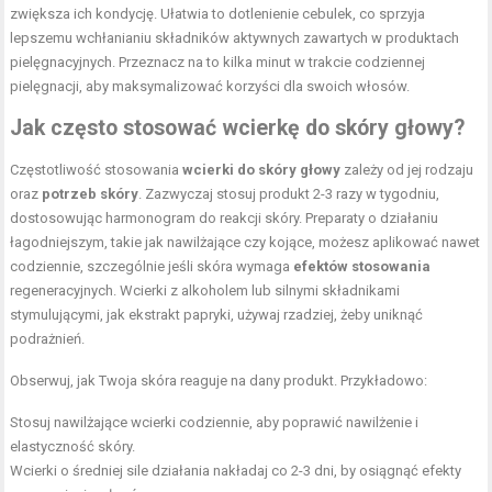
zwiększa ich kondycję. Ułatwia to dotlenienie cebulek, co sprzyja
lepszemu wchłanianiu składników aktywnych zawartych w produktach
pielęgnacyjnych. Przeznacz na to kilka minut w trakcie codziennej
pielęgnacji, aby maksymalizować korzyści dla swoich włosów.
Jak często stosować wcierkę do skóry głowy?
Częstotliwość stosowania
wcierki do skóry głowy
zależy od jej rodzaju
oraz
potrzeb skóry
. Zazwyczaj stosuj produkt 2-3 razy w tygodniu,
dostosowując harmonogram do reakcji skóry. Preparaty o działaniu
łagodniejszym, takie jak nawilżające czy kojące, możesz aplikować nawet
codziennie, szczególnie jeśli skóra wymaga
efektów stosowania
regeneracyjnych. Wcierki z alkoholem lub silnymi składnikami
stymulującymi, jak ekstrakt papryki, używaj rzadziej, żeby uniknąć
podrażnień.
Obserwuj, jak Twoja skóra reaguje na dany produkt. Przykładowo:
Stosuj nawilżające wcierki codziennie, aby poprawić nawilżenie i
elastyczność skóry.
Wcierki o średniej sile działania nakładaj co 2-3 dni, by osiągnąć efekty