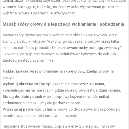
Unikaj także nakładania zbyt dużej ilości produktu na raz, aby nie obciążyć
włosów. Stosując tę technikę, możesz w pełni wykorzystać potencjał
wybranej wcierki i poprawić jej efektywność.
Masaż skóry głowy dla lepszego wchłaniania i pobudzenia
Masaż skóry głowy poprawia wchłanianie składników z wcierki oraz
stymuluje cebulki włosów. Wykonuj go opuszkami palców przez kilka
minut po nałożeniu produktu. Ukierunkowane ruchy pomogą zwiększyć
ukrwienie, co wspiera transport składników odżywczych do cebulek.
Zastosuj następującą technikę:
Nakładaj wcierkę
równomiernie na skórę głowy, dzieląc włosy na
sekcje.
Wykonuj okrężne ruchy
opuszkami palców przez 3-5 minut,
koncentrując się na miejscach, gdzie skóra głowy jest bardziej napięta.
Stosuj delikatny ucisk
w celu poprawy krążenia krwi, ale unikaj
nadmiernego nacisku, aby nie podrażnić skóry.
Przesuwaj palce
wzdłuż linii włosów, co dodatkowo może pobudzić
cebulki, wspierając efekt stosowania wcierki.
Regularne stosowanie masażu poprawia efekty pielęgnacji włosów i