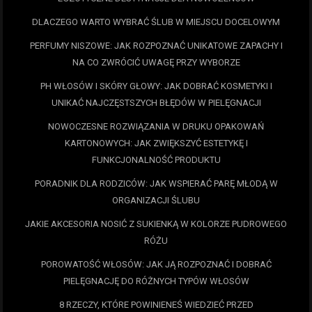
DLACZEGO WARTO WYBRAĆ ŚLUB W MIEJSCU DOCELOWYM
PERFUMY NISZOWE: JAK ROZPOZNAĆ UNIKATOWE ZAPACHY I
NA CO ZWRÓCIĆ UWAGĘ PRZY WYBORZE
PH WŁOSÓW I SKÓRY GŁOWY: JAK DOBRAĆ KOSMETYKI I
UNIKAĆ NAJCZĘSTSZYCH BŁĘDÓW W PIELĘGNACJI
NOWOCZESNE ROZWIĄZANIA W DRUKU OPAKOWAŃ
KARTONOWYCH: JAK ZWIĘKSZYĆ ESTETYKĘ I
FUNKCJONALNOŚĆ PRODUKTU
PORADNIK DLA RODZICÓW: JAK WSPIERAĆ PARĘ MŁODĄ W
ORGANIZACJI ŚLUBU
JAKIE AKCESORIA NOSIĆ Z SUKIENKĄ W KOLORZE PUDROWEGO
RÓŻU
POROWATOŚĆ WŁOSÓW: JAK JĄ ROZPOZNAĆ I DOBRAĆ
PIELĘGNACJĘ DO RÓŻNYCH TYPÓW WŁOSÓW
8 RZECZY, KTÓRE POWINIENEŚ WIEDZIEĆ PRZED