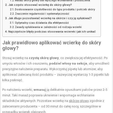
Masaż skóry głowy dla lepszego wchłaniania i pobudzenia
Jak często stosować wcierkę do skóry głowy?
Dostosowanie częstotliwości do typu produktu i potrzeb skóry
Znaczenie regularności i systematyczności
Jak długo pozostawiać wcierkę na skórze i czy ją spłukiwać?
Optymalny czas działania dla efektywności
Zasady spłukiwania w zależności od rodzaju wcierki
Najczęstsze błędy podczas stosowania wcierek i jak ich unikać
Jak prawidłowo aplikować wcierkę do skóry
głowy?
Stosuj wcierkę na
czystą skórę głowy
, co zwiększa jej efektywność. Po
umyciu włosów i ich osuszeniu,
podziel włosy na sekcje
, aby umożliwić
precyzyjne nałożenie preparatu. Wykorzystuj pipetę lub atomizer, aby
aplikować zalecaną ilość produktu – zazwyczaj wystarczy 1-3 pipetki lub
kilka psiknięć.
Po nałożeniu wcierki,
wmasuj
ją delikatnie opuszkami palców przez 2-5
minut. Taki masaż poprawia ukrwienie i wspomaga wchłanianie
składników aktywnych. Pozostaw wcierkę na
skórze głowy
zgodnie z
zaleceniami producenta – od 30 minut do całej nocy, szczególnie w
przypadku wcierek olejowych.