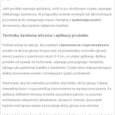
Jeśli produkt wymaga spłukania, zrób to po określonym czasie, używając
delikatnego szamponu. W przypadku wcierek wodnych lub alkoholowych,
pozostaw je do następnego mycia. Pamiętaj o
systematyczności
stosowania, aby uzyskać najlepsze rezultaty.
Technika dzielenia włosów i aplikacji produktu
Podziel włosy na sekcje, aby uzyskać
równomierne rozprowadzenie
wcierki na skórze głowy. Rozpocznij od przedziałka na środku głowy i
utwórz pasma o szerokości około 3-5 cm, co ułatwi aplikację. Aplikuj
produkt od nasady do końcówek, używając precyzyjnego narzędzia,
takiego jak pędzel lub butelka z dziubkiem. Dzięki temu maksymalizujesz
efekty stosowania wcierki i zmniejszasz ryzyko podrażnień.
Ważne jest, aby nie nakładać produktu zbyt blisko skóry głowy. Używaj
niewielkiej ilości i rozprowadź ją równomiernie na wyznaczone pasma. Po
aplikacji delikatnie wmasuj wcierkę opuszkami palców, co poprawi
wchłanianie i aktywność składników. Sprawi to również, że produkt
będzie miał lepszy wpływ na kondycję skóry głowy oraz włosów.