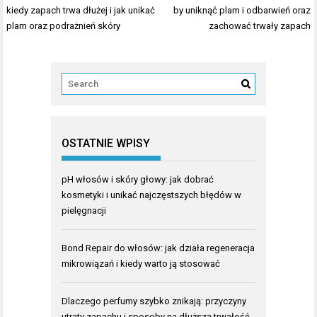
wpisu
kiedy zapach trwa dłużej i jak unikać
by uniknąć plam i odbarwień oraz
plam oraz podrażnień skóry
zachować trwały zapach
OSTATNIE WPISY
pH włosów i skóry głowy: jak dobrać
kosmetyki i unikać najczęstszych błędów w
pielęgnacji
Bond Repair do włosów: jak działa regeneracja
mikrowiązań i kiedy warto ją stosować
Dlaczego perfumy szybko znikają: przyczyny
utraty zapachu i sposoby na dłuższą trwałość