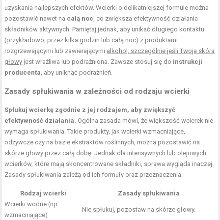
uzyskania najlepszych efektów. Wcierki o delikatniejszej formule można
pozostawić nawet na
całą noc
, co zwiększa efektywność działania
składników aktywnych. Pamiętaj jednak, aby unikać długiego kontaktu
(przykładowo, przez kilka godzin lub całą noc) z produktami
rozgrzewającymi lub zawierającymi
alkohol, szczególnie jeśli Twoja skóra
głowy
jest wrażliwa lub podrażniona. Zawsze stosuj się do
instrukcji
producenta
, aby uniknąć podrażnień.
Zasady spłukiwania w zależności od rodzaju wcierki
Spłukuj wcierkę zgodnie z jej rodzajem, aby zwiększyć
efektywność działania.
Ogólna zasada mówi, że większość wcierek nie
wymaga spłukiwania. Takie produkty, jak wcierki wzmacniające,
odżywcze czy na bazie ekstraktów roślinnych, można pozostawić na
skórze głowy przez całą dobę. Jednak dla intensywnych lub olejowych
wcierków, które mają skoncentrowane składniki, sprawa wygląda inaczej.
Zasady spłukiwania zależą od ich formuły oraz przeznaczenia.
Rodzaj wcierki
Zasady spłukiwania
Wcierki wodne (np.
Nie spłukuj, pozostaw na skórze głowy.
wzmacniające)