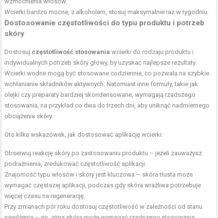
wzmocnienia włosów.
Wcierki bardzo mocne, z alkoholem, stosuj maksymalnie raz w tygodniu.
Dostosowanie częstotliwości do typu produktu i potrzeb
skóry
Dostosuj
częstotliwość stosowania
wcierki do rodzaju produktu i
indywidualnych potrzeb skóry głowy, by uzyskać najlepsze rezultaty.
Wcierki wodne mogą być stosowane codziennie, co pozwala na szybkie
wchłanianie składników aktywnych. Natomiast inne formuły, takie jak
olejki czy preparaty bardziej skondensowane, wymagają rzadszego
stosowania, na przykład co dwa do trzech dni, aby uniknąć nadmiernego
obciążenia skóry.
Oto kilka wskazówek, jak dostosować aplikację wcierki:
Obserwuj reakcję skóry po zastosowaniu produktu – jeżeli zauważysz
podrażnienia, zredukować częstotliwość aplikacji.
Znajomość typu włosów i skóry jest kluczowa – skóra tłusta może
wymagać częstszej aplikacji, podczas gdy skóra wrażliwa potrzebuje
więcej czasu na regenerację.
Przy zmianach pór roku dostosuj częstotliwość w zależności od stanu
nawilżenia – np. zimą skóra może wymagać rzadszego stosowania.