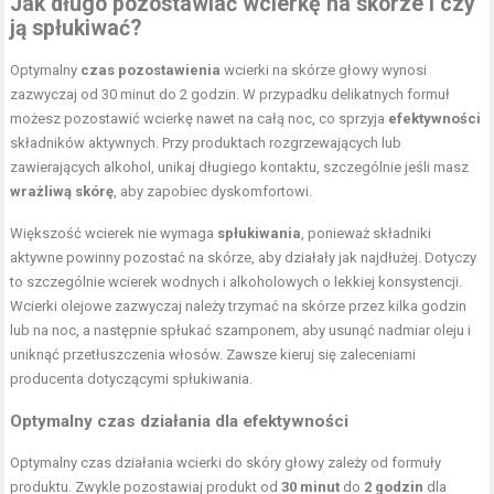
Jak długo pozostawiać wcierkę na skórze i czy
ją spłukiwać?
Optymalny
czas pozostawienia
wcierki na skórze głowy wynosi
zazwyczaj od 30 minut do 2 godzin. W przypadku delikatnych formuł
możesz pozostawić wcierkę nawet na całą noc, co sprzyja
efektywności
składników aktywnych. Przy produktach rozgrzewających lub
zawierających alkohol, unikaj długiego kontaktu, szczególnie jeśli masz
wrażliwą skórę
, aby zapobiec dyskomfortowi.
Większość wcierek nie wymaga
spłukiwania
, ponieważ składniki
aktywne powinny pozostać na skórze, aby działały jak najdłużej. Dotyczy
to szczególnie wcierek wodnych i alkoholowych o lekkiej konsystencji.
Wcierki olejowe zazwyczaj należy trzymać na skórze przez kilka godzin
lub na noc, a następnie spłukać szamponem, aby usunąć nadmiar oleju i
uniknąć przetłuszczenia włosów. Zawsze kieruj się zaleceniami
producenta dotyczącymi spłukiwania.
Optymalny czas działania dla efektywności
Optymalny czas działania wcierki do skóry głowy zależy od formuły
produktu. Zwykle pozostawiaj produkt od
30 minut
do
2 godzin
dla