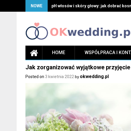
Skip
NOWE
pH włosów i skóry głowy: jak dobrać kosm
to
content
HOME
WSPÓŁPRACA I KON
Jak zorganizować wyjątkowe przyjęcie
okwedding.pl
Posted on
3 kwietnia 2022
by