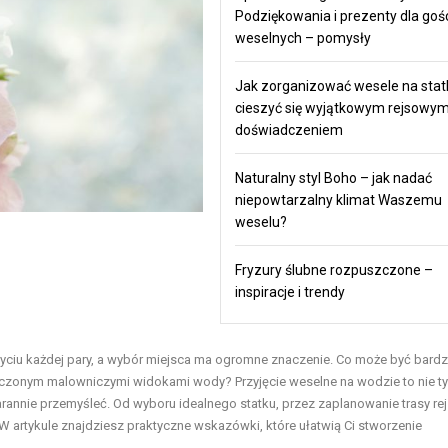
Podziękowania i prezenty dla goś
weselnych – pomysły
Jak zorganizować wesele na statk
cieszyć się wyjątkowym rejsowy
doświadczeniem
Naturalny styl Boho – jak nadać
niepowtarzalny klimat Waszemu
weselu?
Fryzury ślubne rozpuszczone –
inspiracje i trendy
yciu każdej pary, a wybór miejsca ma ogromne znaczenie. Co może być bardz
toczonym malowniczymi widokami wody? Przyjęcie weselne na wodzie to nie ty
rannie przemyśleć. Od wyboru idealnego statku, przez zaplanowanie trasy rej
 W artykule znajdziesz praktyczne wskazówki, które ułatwią Ci stworzenie