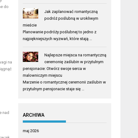
ne do
Jak zaplanować romantyczną
podróż poślubną w urokliwym
mieście
Planowanie podróży poślubnej to jedno z
najpiękniejszych wyzwań, które stają …
Najlepsze miejsca na romantyczną
ceremonię zaślubin w przytulnym
wagi na
pensjonacie: Otwórz swoje serca w
ciągnąć
malowniczym miejscu
Marzenie o romantycznej ceremonii zaślubin w
przytulnym pensjonacie staje się …
e nad
ARCHIWA
maj 2026
ie jak