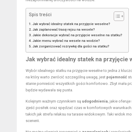
Spis treści
Jak wybrać idealny statek na przyjęcie weselne?
Jak zaplanować trasę rejsu na wesele?
Jakie dekoracje wybrać na przyjęcie weselne na statku?
Jakie menu wybrać na wesele na wodzie?
Jak zorganizować rozrywkę dla gości na statku?
Jak wybrać idealny statek na przyjęcie
Wybór idealnego statku na przyjęcie weselne to jedna z klucz
na który warto zwrócić szczególną uwagę, jest
pojemność
st
stanie pomieścić wszystkich gości komfortowo. Zbyt mała pr
będzie wydawała się pusta.
Kolejnym ważnym czynnikiem są
udogodnienia
, jakie oferu
zjeść posiłek oraz spędzać czas w komfortowych warunkach
takich jak strefa relaksu na tarasie widokowym. Taki widok 
scenerii.
Nie można również zapomnieć o
zezwoleniach
i regulacjach