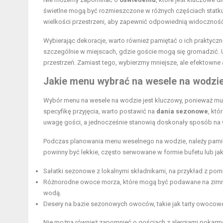
świetlne mogą być rozmieszczone w różnych częściach statku,
wielkości przestrzeni, aby zapewnić odpowiednią widoczność,
Wybierając dekoracje, warto również pamiętać o ich praktyczn
szczególnie w miejscach, gdzie goście mogą się gromadzić. 
przestrzeń. Zamiast tego, wybierzmy mniejsze, ale efektowne 
Jakie menu wybrać na wesele na wodzi
Wybór menu na wesele na wodzie jest kluczowy, ponieważ mus
specyfikę przyjęcia, warto postawić na
dania sezonowe
, któ
uwagę gości, a jednocześnie stanowią doskonały sposób na 
Podczas planowania menu weselnego na wodzie, należy pamię
powinny być lekkie, często serwowane w formie bufetu lub jak
Sałatki sezonowe z lokalnymi składnikami, na przykład z pom
Różnorodne owoce morza, które mogą być podawane na zimno l
wodą.
Desery na bazie sezonowych owoców, takie jak tarty owocowe 
Nie można również zapomnieć o gościach z
alergiami
pokarmow