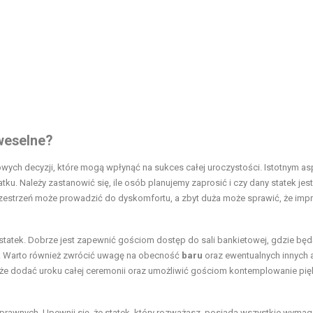
 weselne?
owych decyzji, które mogą wpłynąć na sukces całej uroczystości. Istotnym a
atku. Należy zastanowić się, ile osób planujemy zaprosić i czy dany statek jes
zestrzeń może prowadzić do dyskomfortu, a zbyt duża może sprawić, że imp
je statek. Dobrze jest zapewnić gościom dostęp do sali bankietowej, gdzie bę
. Warto również zwrócić uwagę na obecność
baru
oraz ewentualnych innych a
może dodać uroku całej ceremonii oraz umożliwić gościom kontemplowanie pi
 prawnych. Upewnij się, że statek, który rozważasz, posiada wszystkie wyma