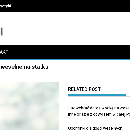
etyki i unikać najczęstszych błędów w pielęgnacji
TAKT
 weselne na statku
RELATED POST
Jak wybrać dobrą wódkę na wesel
inne okazje z dowozem w całej P
Upominki dla gości weselnych.