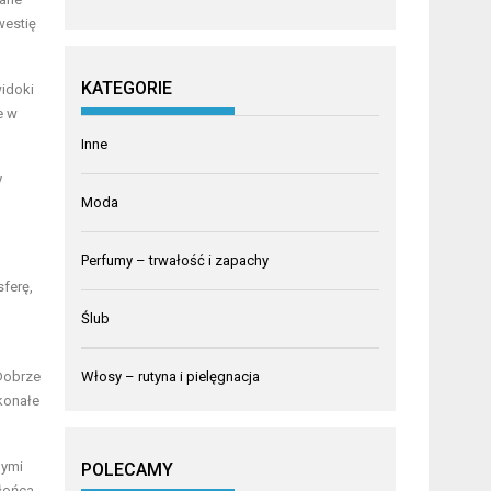
westię
KATEGORIE
widoki
e w
Inne
y
Moda
Perfumy – trwałość i zapachy
ferę,
Ślub
 Dobrze
Włosy – rutyna i pielęgnacja
konałe
nymi
POLECAMY
łońca,