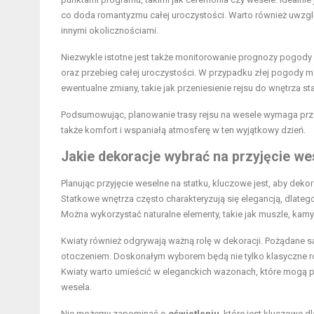
co doda romantyzmu całej uroczystości. Warto również uwzgl
innymi okolicznościami.
Niezwykle istotne jest także monitorowanie prognozy pogod
oraz przebieg całej uroczystości. W przypadku złej pogody m
ewentualne zmiany, takie jak przeniesienie rejsu do wnętrza sta
Podsumowując, planowanie trasy rejsu na wesele wymaga przem
także komfort i wspaniałą atmosferę w ten wyjątkowy dzień.
Jakie dekoracje wybrać na przyjęcie we
Planując przyjęcie weselne na statku, kluczowe jest, aby dek
Statkowe wnętrza często charakteryzują się elegancją, dlate
Można wykorzystać naturalne elementy, takie jak muszle, kamy
Kwiaty również odgrywają ważną rolę w dekoracji. Pożądane 
otoczeniem. Doskonałym wyborem będą nie tylko klasyczne róże
Kwiaty warto umieścić w eleganckich wazonach, które mogą p
wesela.
Nie możemy zapominać o
oświetleniu
, które jest kluczowe d