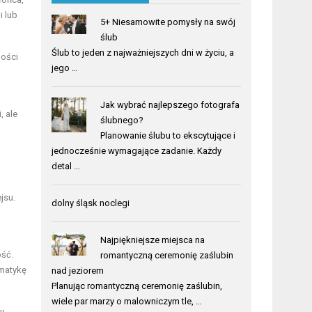
i lub
5+ Niesamowite pomysły na swój
ślub
Ślub to jeden z najważniejszych dni w życiu, a
gości
jego …
Jak wybrać najlepszego fotografa
, ale
ślubnego?
Planowanie ślubu to ekscytujące i
jednocześnie wymagające zadanie. Każdy
detal …
jsu.
dolny śląsk noclegi
Najpiękniejsze miejsca na
ość.
romantyczną ceremonię zaślubin
ematykę
nad jeziorem
Planując romantyczną ceremonię zaślubin,
wiele par marzy o malowniczym tle, …
dy