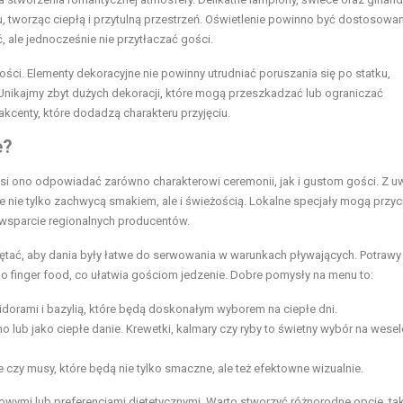
 tworząc ciepłą i przytulną przestrzeń. Oświetlenie powinno być dostosowa
 ale jednocześnie nie przytłaczać gości.
ości. Elementy dekoracyjne nie powinny utrudniać poruszania się po statku,
Unikajmy zbyt dużych dekoracji, które mogą przeszkadzać lub ograniczać
akcenty, które dodadzą charakteru przyjęciu.
e?
i ono odpowiadać zarówno charakterowi ceremonii, jak i gustom gości. Z u
re nie tylko zachwycą smakiem, ale i świeżością. Lokalne specjały mogą przy
wsparcie regionalnych producentów.
tać, aby dania były łatwe do serwowania w warunkach pływających. Potrawy
o finger food, co ułatwia gościom jedzenie. Dobre pomysły na menu to:
idorami i bazylią, które będą doskonałym wyborem na ciepłe dni.
ub jako ciepłe danie. Krewetki, kalmary czy ryby to świetny wybór na wesel
czy musy, które będą nie tylko smaczne, ale też efektowne wizualnie.
ymi lub preferencjami dietetycznymi. Warto stworzyć różnorodne opcje, tak