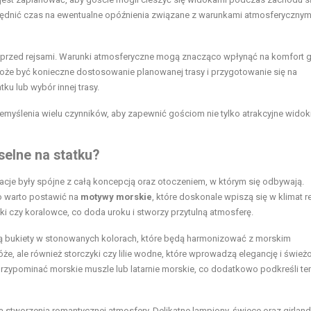
ędnić czas na ewentualne opóźnienia związane z warunkami atmosferycznym
y przed rejsami. Warunki atmosferyczne mogą znacząco wpłynąć na komfort 
oże być konieczne dostosowanie planowanej trasy i przygotowanie się na
tku lub wybór innej trasy.
yślenia wielu czynników, aby zapewnić gościom nie tylko atrakcyjne widoki
selne na statku?
oracje były spójne z całą koncepcją oraz otoczeniem, w którym się odbywają.
go warto postawić na
motywy morskie
, które doskonale wpiszą się w klimat re
ki czy koralowce, co doda uroku i stworzy przytulną atmosferę.
są bukiety w stonowanych kolorach, które będą harmonizować z morskim
, ale również storczyki czy lilie wodne, które wprowadzą elegancję i śwież
rzypominać morskie muszle lub latarnie morskie, co dodatkowo podkreśli t
la stworzenia romantycznej atmosfery. Delikatne lampiony, świece oraz girlan