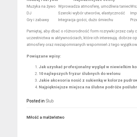
Muzyka na żywo
Wprowadza atmosferę, umożliwia taniec
Wsz
DJ
Szeroki wybór utworów, elastyczność
Imp
Gry i zabawy
Integracja gości, dużo śmiechu
Prz
Pamiętaj, aby dbać o różnorodność form rozrywki przez cały cz
uczestnictwa w aktywnościach, które ich interesują. dobrze
atmosfery oraz niezapomnianych wspomnień z tego wyjątkow
Powiązane wpisy:
Jak uzyskać profesjonalny wygląd w niewielkim k
10 najlepszych fryzur ślubnych do welonu
Jakie akcesoria nosić z sukienką w kolorze pudro
Najpiękniejsze miejsca na ślubne podróże poślub
Posted in
Ślub
Nawigacja
Miłość a małżeństwo
wpisu