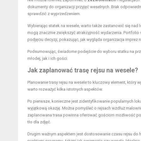
dokumenty do organizacji przyjęć weselnych. Brak odpowiedni
sprawdzić z wyprzedzeniem.
Wybierając statek na wesele, warto także zastanowić się nad l
mogą znacznie zwiększyć atrakcyjność wydarzenia. Portfolio
podjęciu decyzji, pokazując, jak wygląda organizacja imprez 
Podsumowując, świadome podejście do wyboru statku na prz
młodej, jak i ich gości.
Jak zaplanować trasę rejsu na wesele?
Planowanie trasy rejsu na wesele to kluczowy element, który
warto rozważyć kilka istotnych aspektów.
Po pierwsze, konieczne jest zidentyfikowanie popularnych lokali
wyjątkową okazję. Można pomyśleć o rejsach wzdłuż malownic
zaplanowana trasa powinna oferować gościom możliwość pod
tło dla zdjęć.
Drugim ważnym aspektem jest dostosowanie czasu rejsu do ha
punktami programu, takimi jak ceremonia czy wesele. Idealni