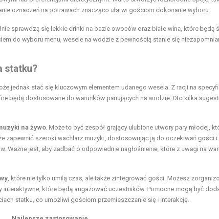
anie oznaczeń na potrawach znacząco ułatwi gościom dokonanie wyboru.
nie sprawdzą się lekkie drinki na bazie owoców oraz białe wina, które będą 
em do wyboru menu, wesele na wodzie z pewnością stanie się niezapomni
 statku?
może jednak stać się kluczowym elementem udanego wesela. Z racji na specyf
óre będą dostosowane do warunków panujących na wodzie. Oto kilka sugestii
muzyki na żywo
. Może to być zespół grający ulubione utwory pary młodej, kt
że zapewnić szeroki wachlarz muzyki, dostosowując ją do oczekiwań gości i
ków. Ważne jest, aby zadbać o odpowiednie nagłośnienie, które z uwagi na war
awy
, które nie tylko umilą czas, ale także zintegrować gości. Możesz zorgani
gry interaktywne, które będą angażować uczestników. Pomocne mogą być doda
ciach statku, co umożliwi gościom przemieszczanie się i interakcję.
Najlepsze zastosowanie