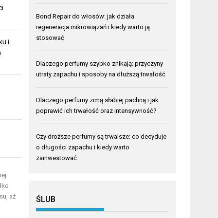
ci
Bond Repair do włosów: jak działa
regeneracja mikrowiązań i kiedy warto ją
stosować
u i
m
Dlaczego perfumy szybko znikają: przyczyny
utraty zapachu i sposoby na dłuższą trwałość
Dlaczego perfumy zimą słabiej pachną i jak
poprawić ich trwałość oraz intensywność?
Czy droższe perfumy są trwalsze: co decyduje
o długości zapachu i kiedy warto
zainwestować
iej
lko
su, aż
ŚLUB