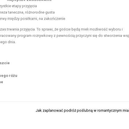
ystkie etapy przyjęcia
reza taneczna, różnorodne gusta
erwy między posiłkami, na zakończenie
as trwania przyjęcia. To sprawi, że goście będą mieli możliwość wyboru i
 opracowany program rozrywkowy z pewnością przyczyni się do stworzenia wsp
ego dnia.
oszcie
wego różu
ne
Jak zaplanować podróż poślubną w romantycznym mia