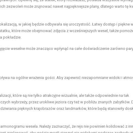
ch zezwoleń może zrujnować nawet najpiękniejsze plany, dlatego warto tę k
okalizacją, w jakiej będzie odbywała się uroczystość. Łatwy dostęp i piękne 
 statku, które może obejmować zdjęcia z wcześniejszych wesel, także pomoż
na pokładzie.
yjęcie weselne może znacząco wpłynąć na całe doświadczenie zarówno par
 wpływa na ogólne wrażenia gości. Aby zapewnić niezapomniane widoki i atmos
zacji, które są nie tylko atrakcyjne wizualnie, ale także odpowiednie na tak
zych wybrzeży, przez urokliwe jeziora czy też w pobliżu znanych zabytków.
ziwiania pięknych krajobrazów oraz landmarków, które będą stanowiły dos
rmonogramu wesela. Należy zaznaczyć, że rejs nie powinien kolidować z in
e jest zaplanować, aby goście mogli cieszyć się widokami podczas zachodu s