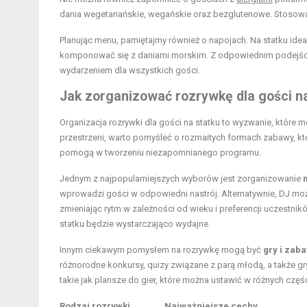
dania wegetariańskie, wegańskie oraz bezglutenowe. Stosow
Planując menu, pamiętajmy również o napojach. Na statku ideal
komponować się z daniami morskim. Z odpowiednim podejści
wydarzeniem dla wszystkich gości.
Jak zorganizować rozrywkę dla gości na
Organizacja rozrywki dla gości na statku to wyzwanie, które 
przestrzeni, warto pomyśleć o rozmaitych formach zabawy, kt
pomogą w tworzeniu niezapomnianego programu.
Jednym z najpopularniejszych wyborów jest zorganizowanie
wprowadzi gości w odpowiedni nastrój. Alternatywnie, DJ mo
zmieniając rytm w zależności od wieku i preferencji uczestni
statku będzie wystarczająco wydajne.
Innym ciekawym pomysłem na rozrywkę mogą być
gry i zab
różnorodne konkursy, quizy związane z parą młodą, a także 
takie jak plansze do gier, które można ustawić w różnych częś
Rodzaj rozrywki
Najważniejsze cechy