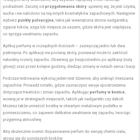
podrażnień. Zacznij od
przygotowania skóry
: upewnij się, że jest czysta,
sucha i nie nałożono na nią innych kosmetyków zapachowych. Następnie
wybierz
punkty pulsacyjne
, takie jak wewnętrzna strona nadgarstka,
zgięcie łokcia, szyja lub miejsca za uszami, gdzie skóra jest cieplejsza,
co sprzyja uwalnianiu zapachu.
Aplikuj perfumy w rozsądnych ilościach – zazwyczaj jedno lub dwa
psiknięcia. Po aplikacji nie pocieraj skóry, ponieważ może to zakłócić
naturalny rozwój zapachu. Obserwuj go bezpośrednio po aplikacji (nuty
głowy) oraz przez kolejne godziny, śledząc zmiany w nutach serca i bazy.
Podczas testowania wykonuj jeden test dziennie, aby uniknąć mieszania
zapachów. Prowadź notatki, gdzie zaznaczysz swoje spostrzeżenia
dotyczące trwałości i zmian zapachu. Aplikując
perfumy w kostce
,
wcieraj je w strategiach miejscach, takich jak nadgarstki czy dekolt.
Możesz także umieścić kostkę w otwartym metalowym pudełku w
pomieszczeniu, co zapewni delikatne uwalnianie się zapachu, tworząc
przyjemną atmosferę.
Aby skutecznie ocenić dopasowanie perfum do swojej chemii ciała,
stosuj się do poniższych kroków: