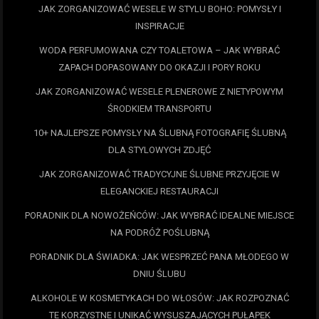
JAK ZORGANIZOWAĆ WESELE W STYLU BOHO: POMYSŁY I
INSPIRACJE
WODA PERFUMOWANA CZY TOALETOWA – JAK WYBRAĆ
ZAPACH DOPASOWANY DO OKAZJI I PORY ROKU
JAK ZORGANIZOWAĆ WESELE PLENEROWE Z NIETYPOWYM
ŚRODKIEM TRANSPORTU
10+ NAJLEPSZE POMYSŁY NA ŚLUBNĄ FOTOGRAFIĘ ŚLUBNĄ
DLA STYLOWYCH ZDJĘĆ
JAK ZORGANIZOWAĆ TRADYCYJNE ŚLUBNE PRZYJĘCIE W
ELEGANCKIEJ RESTAURACJI
PORADNIK DLA NOWOŻEŃCÓW: JAK WYBRAĆ IDEALNE MIEJSCE
NA PODRÓŻ POŚLUBNĄ
PORADNIK DLA ŚWIADKA: JAK WESPRZEĆ PANA MŁODEGO W
DNIU ŚLUBU
ALKOHOLE W KOSMETYKACH DO WŁOSÓW: JAK ROZPOZNAĆ
TE KORZYSTNE I UNIKAĆ WYSUSZAJĄCYCH PUŁAPEK