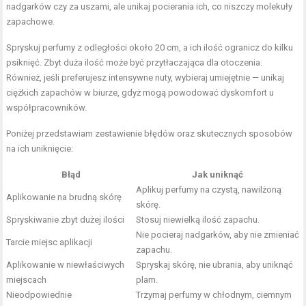
nadgarków czy za uszami, ale unikaj pocierania ich, co niszczy molekuły
zapachowe.
Spryskuj perfumy z odległości około 20 cm, a ich ilość ogranicz do kilku
psiknięć. Zbyt duża ilość może być przytłaczająca dla otoczenia.
Również, jeśli preferujesz intensywne nuty, wybieraj umiejętnie — unikaj
ciężkich zapachów w biurze, gdyż mogą powodować dyskomfort u
współpracowników.
Poniżej przedstawiam zestawienie błędów oraz skutecznych sposobów
na ich uniknięcie:
Błąd
Jak uniknąć
Aplikuj
perfumy na czystą, nawilżoną
Aplikowanie na brudną skórę
skórę
.
Spryskiwanie zbyt dużej ilości
Stosuj niewielką ilość zapachu.
Nie pocieraj nadgarków, aby nie zmieniać
Tarcie miejsc aplikacji
zapachu.
Aplikowanie w niewłaściwych
Spryskaj skórę, nie ubrania, aby uniknąć
miejscach
plam.
Nieodpowiednie
Trzymaj perfumy w chłodnym, ciemnym