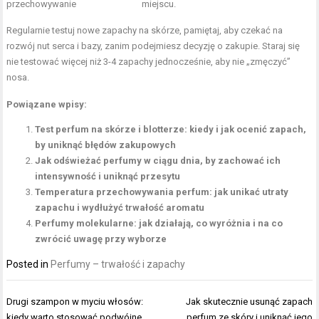
przechowywanie
miejscu.
Regularnie testuj nowe zapachy na skórze, pamiętaj, aby czekać na
rozwój nut serca i bazy, zanim podejmiesz decyzję o zakupie. Staraj się
nie testować więcej niż 3-4 zapachy jednocześnie, aby nie „zmęczyć”
nosa.
Powiązane wpisy:
Test perfum na skórze i blotterze: kiedy i jak ocenić zapach,
by uniknąć błędów zakupowych
Jak odświeżać perfumy w ciągu dnia, by zachować ich
intensywność i uniknąć przesytu
Temperatura przechowywania perfum: jak unikać utraty
zapachu i wydłużyć trwałość aromatu
Perfumy molekularne: jak działają, co wyróżnia i na co
zwrócić uwagę przy wyborze
Posted in
Perfumy – trwałość i zapachy
Nawigacja
Drugi szampon w myciu włosów:
Jak skutecznie usunąć zapach
wpisu
kiedy warto stosować podwójne
perfum ze skóry i uniknąć jego