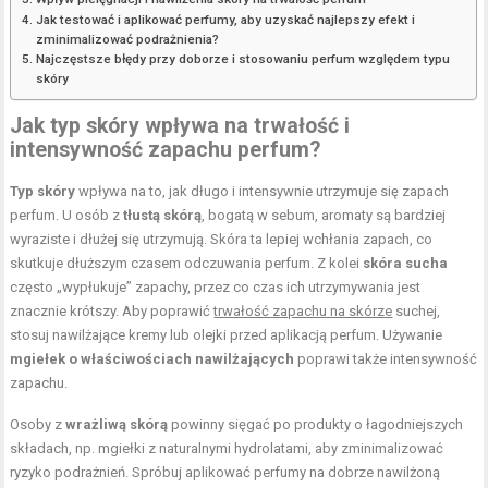
Jak testować i aplikować perfumy, aby uzyskać najlepszy efekt i
zminimalizować podrażnienia?
Najczęstsze błędy przy doborze i stosowaniu perfum względem typu
skóry
Jak typ skóry wpływa na trwałość i
intensywność zapachu perfum?
Typ skóry
wpływa na to, jak długo i intensywnie utrzymuje się zapach
perfum. U osób z
tłustą skórą
, bogatą w sebum, aromaty są bardziej
wyraziste i dłużej się utrzymują. Skóra ta lepiej wchłania zapach, co
skutkuje dłuższym czasem odczuwania perfum. Z kolei
skóra sucha
często „wypłukuje” zapachy, przez co czas ich utrzymywania jest
znacznie krótszy. Aby poprawić
trwałość zapachu na skórze
suchej,
stosuj nawilżające kremy lub olejki przed aplikacją perfum. Używanie
mgiełek o właściwościach nawilżających
poprawi także intensywność
zapachu.
Osoby z
wrażliwą skórą
powinny sięgać po produkty o łagodniejszych
składach, np. mgiełki z naturalnymi hydrolatami, aby zminimalizować
ryzyko podrażnień. Spróbuj aplikować perfumy na dobrze nawilżoną