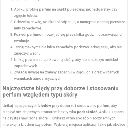
Aplikuj próbkę perfum na punkt pulsacyjny, jak nadgarstek czy
zgięcie łokcia.
Odczekaj chwilę, aż alkohol odparuje, a następnie oceniaj pierwsze
nuty zapachowe.
Pozwól perfumom rozwijać się przez kilka godzin, obserwując ich
ewolucję.
Testuj maksymalnie kilka zapachów podczas jednej sesji, aby nie
zmęczyć węchu.
Unikaj pocierania aplikowanej skóry, aby nie zniszczyć molekuł
zapachowych.
Zwracaj uwagę na zmiany zapachu w ciągu dnia oraz w różnych
warunkach atmosferycznych.
Najczęstsze błędy przy doborze i stosowaniu
perfum względem typu skóry
Unikaj najczęstszych
błędów
przy doborze i stosowaniu perfum, aby
cieszyć się ich pełnym aromatem bez ryzyka
podrażnień
. Aplikuj zapach
na czystą i nawilżoną skórę — unikasz w ten sposób nieprzyjemnych
interakcji z brudem czy potem. Wybieraj miejsca aplikacji, takie jak okolice