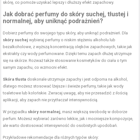
skórę, co pomoże uzyskać lepszy i dłuższy efekt zapachowy.
Jak dobrać perfumy do skóry suchej, tłustej i
normalnej, aby uniknąć podrażnień?
Dobierz perfumy do swojego typu skóry, aby uniknąć podrażnień. Dla
skóry suchej
wybieraj perfumy o niskim stężeniu alkoholu lub
bezalkoholowe, z wyższą koncentracją olejków zapachowych, takie jak
ekstrakty czy wody perfumowane. Dzięki temu zapach dłużej utrzymuje
się na skórze. Rozważ także stosowanie kosmetyków do ciała o tym
samym zapachu, co wzmocni efekt.
Skóra tłusta
doskonale utrzymuje zapachy i jest odporna na alkohol,
dlatego możesz stosować lżejsze i świeże perfumy, takie jak wody
toaletowe lub kolońskie. Zwracaj uwagę, aby nie przesadzić z ilością
aplikacji, aby zapach nie przytłaczał intensywnością.
W przypadku
skóry normalnej
, masz większą swobodę w doborze
perfum. Możesz wybierać zarówno lekkie, jak i mocniejsze kompozycje,
ale warto dostosować intensywność do osobistych upodobań.
Przykładowe rekomendacje dla różnych typów skóry: