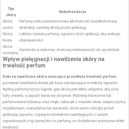
Typ
Rekomendacje
skóry
Skóra
Perfumy niskozawartościowe alkoholu lub bezalkoholowe,
sucha
ekstrakty, nawilżaj skórę przed aplikacją.
Skóra
Lekkie i świeże perfumy, ogranicz ilość aplikacji, aby uniknąć
tłusta
intensywności.
Skóra
Swoboda w wyborze, dostosuj intensywność do upodobań.
normalna
Wpływ pielęgnacji i nawilżenia skóry na
trwałość perfum
Dobrze nawilżona skóra znacząco przedłuża trwałość perfum
,
ponieważ nawilżenie działa jak baza zatrzymująca molekuły zapachu.
Aplikuj perfumy tuż po kąpieli, gdy skóra jest lekko wilgotna, aby pory
były otwarte, a zapach lepiej się utrzymał. Wybieraj bezwonne lub
perfumowane balsamy oraz olejki, takie jak z masłem shea, olejem jojoba,
migdałowym, makadamia lub awokado, które warto nałożyć przed
aplikacją zapachu. Używaj kosmetyków nawilżających o nutach
zapachowych z tej samej linii co perfumy, co dodatkowo wzmacnia efekt
trwałości.