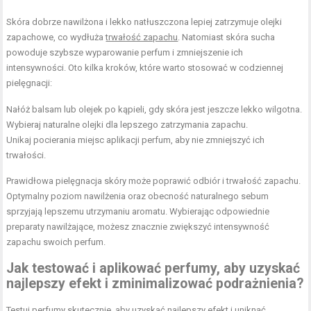
Skóra dobrze nawilżona i lekko natłuszczona lepiej zatrzymuje olejki
zapachowe, co wydłuża
trwałość zapachu
. Natomiast skóra sucha
powoduje szybsze wyparowanie perfum i zmniejszenie ich
intensywności. Oto kilka kroków, które warto stosować w codziennej
pielęgnacji:
Nałóż balsam lub olejek po kąpieli, gdy skóra jest jeszcze lekko wilgotna.
Wybieraj naturalne olejki dla lepszego zatrzymania zapachu.
Unikaj pocierania miejsc aplikacji perfum, aby nie zmniejszyć ich
trwałości.
Prawidłowa pielęgnacja skóry może poprawić odbiór i trwałość zapachu.
Optymalny poziom nawilżenia oraz obecność naturalnego sebum
sprzyjają lepszemu utrzymaniu aromatu. Wybierając odpowiednie
preparaty nawilżające, możesz znacznie zwiększyć intensywność
zapachu swoich perfum.
Jak testować i aplikować perfumy, aby uzyskać
najlepszy efekt i zminimalizować podrażnienia?
Testuj perfumy skutecznie, aby uzyskać najlepszy efekt i uniknąć