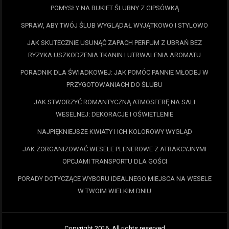
POMYSŁY NA BUKIET ŚLUBNY Z GIPSÓWKĄ
SPRAW, ABY TWÓJ ŚLUB WYGLĄDAŁ WYJĄTKOWO I STYLOWO
JAK SKUTECZNIE USUNĄĆ ZAPACH PERFUM Z UBRAŃ BEZ
RYZYKA USZKODZENIA TKANIN I UTRWALENIA AROMATU
PORADNIK DLA ŚWIADKOWEJ: JAK POMÓC PANNIE MŁODEJ W
PRZYGOTOWANIACH DO ŚLUBU
JAK STWORZYĆ ROMANTYCZNĄ ATMOSFERĘ NA SALI
WESELNEJ: DEKORACJE I OŚWIETLENIE
NAJPIĘKNIEJSZE KWIATY I ICH KOLOROWY WYGLĄD
JAK ZORGANIZOWAĆ WESELE PLENEROWE Z ATRAKCYJNYMI
OPCJAMI TRANSPORTU DLA GOŚCI
PORADY DOTYCZĄCE WYBORU IDEALNEGO MIEJSCA NA WESELE
W TWOIM WIELKIM DNIU
Copyright 2016. All rights reserved