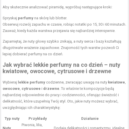
Aby skutecznie analizować piramidę, wypróbuj następujące kroki:
Spryskaj
perfumy
na skórę lub blotter.
Obserwuj rozwój zapachu w czasie, robiąc notatki po 15, 30 i 60 minutach.
Zauważ, kiedy każda warstwa przejawia się najbardziej intensywnie.
Zapamiętaj, że nuty głowy szybko znikają, a nuty serca i bazy kształtują
długotrwałe wrażenie zapachowe. Znajomość tych warstw pozwoli Ci
lepiej dobierać perfumy na co dzień.
Jak wybrać lekkie perfumy na co dzień – nuty
kwiatowe, owocowe, cytrusowe i drzewne
Wybieraj
lekkie perfumy
codzienne, zwracając uwagę na nuty
kwiatowe
,
owocowe
,
cytrusowe
i
drzewne
. To właśnie te kompozycje będą
najbardziej odpowiednie do pracy i codzienności, oferując świeżość i
delikatność, które uzupełnią Twój styl. Oto, jakie nuty możesz wybrać,
uwzględniając ich charakterystykę:
Typ nuty
Przykłady
Działanie
Piwonia, lilia,
Nuty
Dodają delikatności i romantyzmu, idealne