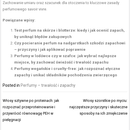
Zachowanie umiaru oraz szacunek dla otoczenia to kluczowe zasady
perfumowego savoir vivre.
Powiązane wpisy:
Test perfum na skórze i blotterze: kiedy i jak ocenić zapach,
by uniknąć błędów zakupowych
Czy pocieranie perfum na nadgarstkach szkodzi zapachowi
– przyczyny i jak aplikować poprawnie
Perfumy w lodówce czy w szafce: jak wybrać najlepsze
miejsce, by zachować świeżość i trwałość zapachu
Perfumy wegańskie i cruelty-free: jak rozpoznać etyczne
zapachy i unikać składników pochodzenia zwierzęcego
Posted in
Perfumy – trwałość i zapachy
Nawigacja
Włosy sztywne po proteinach: jak
Włosy szorstkie po myciu:
wpisu
rozpoznać przeproteinowanie i
najczęstsze przyczyny i skuteczne
przywrócić równowagę PEH w
sposoby na ich zmiękczenie
pielęgnacji