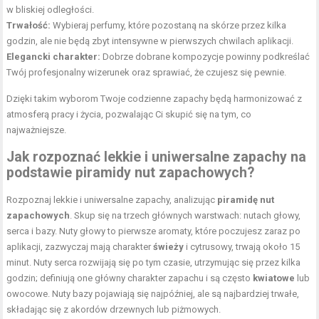
w bliskiej odległości.
Trwałość:
Wybieraj perfumy, które pozostaną na skórze przez kilka
godzin, ale nie będą zbyt intensywne w pierwszych chwilach aplikacji.
Elegancki charakter:
Dobrze dobrane kompozycje powinny podkreślać
Twój profesjonalny wizerunek oraz sprawiać, że czujesz się pewnie.
Dzięki takim wyborom Twoje codzienne zapachy będą harmonizować z
atmosferą pracy i życia, pozwalając Ci skupić się na tym, co
najważniejsze.
Jak rozpoznać lekkie i uniwersalne zapachy na
podstawie piramidy nut zapachowych?
Rozpoznaj lekkie i uniwersalne zapachy, analizując
piramidę nut
zapachowych
. Skup się na trzech głównych warstwach: nutach głowy,
serca i bazy. Nuty głowy to pierwsze aromaty, które poczujesz zaraz po
aplikacji, zazwyczaj mają charakter
świeży
i cytrusowy, trwają około 15
minut. Nuty serca rozwijają się po tym czasie, utrzymując się przez kilka
godzin; definiują one główny charakter zapachu i są często
kwiatowe
lub
owocowe. Nuty bazy pojawiają się najpóźniej, ale są najbardziej trwałe,
składając się z akordów drzewnych lub piżmowych.