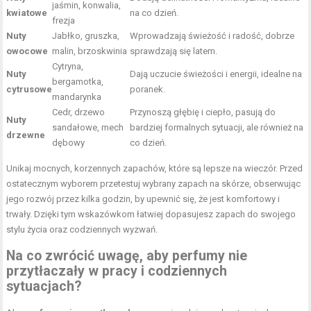
jaśmin, konwalia,
kwiatowe
na co dzień.
frezja
Nuty
Jabłko, gruszka,
Wprowadzają świeżość i radość, dobrze
owocowe
malin, brzoskwinia
sprawdzają się latem.
Cytryna,
Nuty
Dają uczucie świeżości i energii, idealne na
bergamotka,
cytrusowe
poranek.
mandarynka
Cedr, drzewo
Przynoszą głębię i ciepło, pasują do
Nuty
sandałowe, mech
bardziej formalnych sytuacji, ale również na
drzewne
dębowy
co dzień.
Unikaj mocnych, korzennych zapachów, które są lepsze na wieczór. Przed
ostatecznym wyborem przetestuj wybrany zapach na skórze, obserwując
jego rozwój przez kilka godzin, by upewnić się, że jest komfortowy i
trwały. Dzięki tym wskazówkom łatwiej dopasujesz zapach do swojego
stylu życia oraz codziennych wyzwań.
Na co zwrócić uwagę, aby perfumy nie
przytłaczały w pracy i codziennych
sytuacjach?