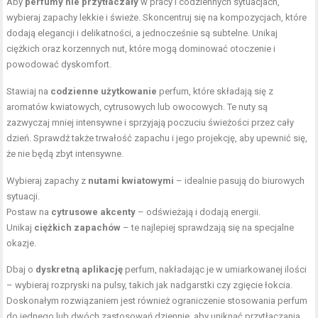
Aby
perfumy nie przytłaczały
w pracy i codziennych sytuacjach,
wybieraj zapachy lekkie i świeże. Skoncentruj się na kompozycjach, które
dodają elegancji i delikatności, a jednocześnie są subtelne. Unikaj
ciężkich oraz korzennych nut, które mogą dominować otoczenie i
powodować dyskomfort.
Stawiaj na
codzienne użytkowanie
perfum, które składają się z
aromatów kwiatowych, cytrusowych lub owocowych. Te nuty są
zazwyczaj mniej intensywne i sprzyjają poczuciu świeżości przez cały
dzień. Sprawdź także trwałość zapachu i jego projekcję, aby upewnić się,
że nie będą zbyt intensywne.
Wybieraj zapachy z
nutami kwiatowymi
– idealnie pasują do biurowych
sytuacji.
Postaw na
cytrusowe akcenty
– odświeżają i dodają energii.
Unikaj
ciężkich zapachów
– te najlepiej sprawdzają się na specjalne
okazje.
Dbaj o
dyskretną aplikację
perfum, nakładając je w umiarkowanej ilości
– wybieraj rozpryski na pulsy, takich jak nadgarstki czy zgięcie łokcia.
Doskonałym rozwiązaniem jest również ograniczenie stosowania perfum
do jednego lub dwóch zastosowań dziennie, aby uniknąć przytłaczania