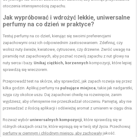
otoczenia intensywnością zapachu.
Jak wypróbować i wdrożyć lekkie, uniwersalne
perfumy na co dzień w praktyce?
Testuj perfumy na co dzień, kierując się swoimi preferencjami
zapachowymi oraz ich odpowiednim zastosowaniem. Zdefiniuj, czy
wolisz nuty świeże, kwiatowe, cytrusowe, czy drzewne. Zwróć uwagę na
piramidę nut zapachowych, aby poznać rozwój zapachu z nut głowy na
nuty serca i bazy.
Unikaj ciężkich, korzennych
kompozycji, które lepiej
sprawdzą się wieczorem.
Przeprowadź test na skórze, aby sprawdzić, jak zapach rozwija się przez
kilka godzin. Aplikuj perfumy na
pulsujące miejsca
, takie jak nadgarstki,
szyja czy okolice uszu. Daj zapachowi chwilę na rozwinięcie, zanim
wyjdziesz, aby ofensywnie nie przeszkadzał otoczeniu. Pamiętaj, aby nie
przesadzać z ilością aplikacji i odświeżaj aromat z umiarem w ciągu dnia.
Rozważ wybór
uniwersalnych kompozycji
, które sprawdzą się w
różnych okazjach oraz te, które wpisują się w twój styl życia. Przechowuj
perfumy w ciemnym i chłodnym miejscu, aby zachowały
jakość.