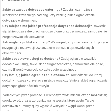
Oto niektóre z nich:
Jakie są zasady dotyczące cateringu?
Zapytaj, czy możesz
skorzystać z własnego catering i czy istnieją jakieś ograniczenia
dotyczące wyboru menu.
Czy miejsce ma jakieś preferencje dotyczące dekoracji?
Dowiedz
się, jakie rodzaje dekoracji są dozwolone oraz czy możesz samodzielnie
zorganizować ich ustawienie.
Jak wygląda polityka anulacji?
Ważne jest, aby znać zasady dotyczące
rezygnacji z rezerwacji, zwłaszcza w obliczu nieprzewidzianych
okoliczności.
Jakie dodatkowe usługi są dostępne?
Zadaj pytanie o wszelkie
dodatkowe usługi, takie jak obsługa techniczna, parkowanie dla gości,
czy możliwość wynajęcia sprzętu audio-wizualnego.
Czy istnieją jakieś ograniczenia czasowe?
Dowiedz się, do której
godziny możesz korzystać z miejsca oraz czy istnieją jakieś ograniczenia
dotyczące głośności lub muzyki.
Zadanie tych pytań pomoże Ci w lepszym zrozumieniu, czego możesz się
spodziewać, oraz w zorganizowaniu wesela, które spełni Twoje
oczekiwania. Pamiętaj, by wyjaśnić wszystkie wątpliwości przed