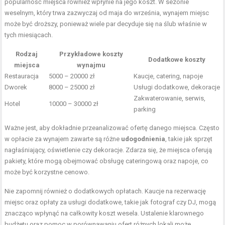
popularność miejsca również wpłynie na jego koszt. W sezonie
weselnym, który trwa zazwyczaj od maja do września, wynajem miejsc
może być droższy, ponieważ wiele par decyduje się na ślub właśnie w
tych miesiącach.
Rodzaj
Przykładowe koszty
Dodatkowe koszty
miejsca
wynajmu
Restauracja
5000 – 20000 zł
Kaucje, catering, napoje
Dworek
8000 – 25000 zł
Usługi dodatkowe, dekoracje
Zakwaterowanie, serwis,
Hotel
10000 – 30000 zł
parking
Ważne jest, aby dokładnie przeanalizować ofertę danego miejsca. Często
w opłacie za wynajem zawarte są różne
udogodnienia
, takie jak sprzęt
nagłaśniający, oświetlenie czy dekoracje. Zdarza się, że miejsca oferują
pakiety, które mogą obejmować obsługę cateringową oraz napoje, co
może być korzystne cenowo.
Nie zapomnij również o dodatkowych opłatach. Kaucje na rezerwację
miejsc oraz opłaty za usługi dodatkowe, takie jak fotograf czy DJ, mogą
znacząco wpłynąć na całkowity koszt wesela. Ustalenie klarownego
budżetu oraz pomoc w porównawaniu ofert różnych lokali może