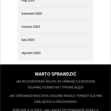
maj 2020
kwiecień 2020
marzec 2020
luty 2020
styczeń 2020
WARTO SPRAWDZIĆ
JAK ROZCZESYWAĆ WŁOSY, BY UNIKNĄĆ USZKODZEŃ:
TECHNIKI, KOSMETYKI I TYPOWE BŁĘDY
JAK ZORGANIZOWAĆ EKOLOGICZNE WESELE: PORADY DLA PAR
DBAJĄCYCH O ŚRODOWISKO
PERFUMY A SŁOŃCE: JAK UNIKAĆ PRZEBARWIEŃ I REAKCJI