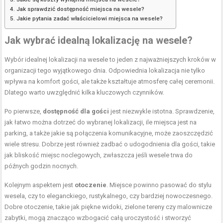
Jak sprawdzić dostępność miejsca na wesele?
Jakie pytania zadać właścicielowi miejsca na wesele?
Jak wybrać idealną lokalizację na wesele?
Wybór idealnej lokalizacji na wesele to jeden z najważniejszych kroków w
organizacji tego wyjątkowego dnia. Odpowiednia lokalizacja nie tylko
wpływa na komfort gości, ale także kształtuje atmosferę całej ceremonii.
Dlatego warto uwzględnić kilka kluczowych czynników.
Po pierwsze,
dostępność dla gości
jest niezwykle istotna. Sprawdzenie,
jak łatwo można dotrzeć do wybranej lokalizacji, ile miejsca jest na
parking, a także jakie są połączenia komunikacyjne, może zaoszczędzić
wiele stresu. Dobrze jest również zadbać o udogodnienia dla gości, takie
jak bliskość miejsc noclegowych, zwłaszcza jeśli wesele trwa do
późnych godzin nocnych.
Kolejnym aspektem jest
otoczenie
. Miejsce powinno pasować do stylu
wesela, czy to eleganckiego, rustykalnego, czy bardziej nowoczesnego.
Dobre otoczenie, takie jak piękne widoki, zielone tereny czy malownicze
zabytki, mogą znacząco wzbogacić całą uroczystość i stworzyć