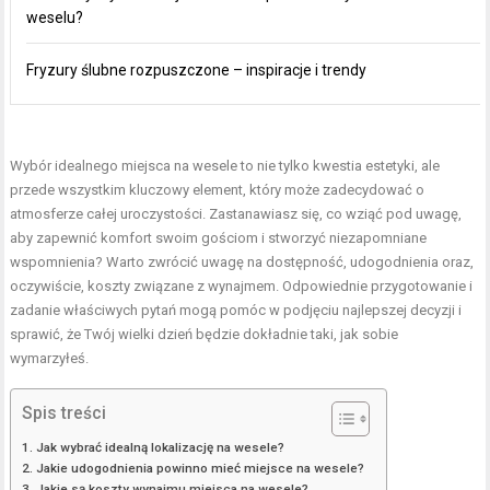
weselu?
Fryzury ślubne rozpuszczone – inspiracje i trendy
Wybór idealnego miejsca na wesele to nie tylko kwestia estetyki, ale
przede wszystkim kluczowy element, który może zadecydować o
atmosferze całej uroczystości. Zastanawiasz się, co wziąć pod uwagę,
aby zapewnić komfort swoim gościom i stworzyć niezapomniane
wspomnienia? Warto zwrócić uwagę na dostępność, udogodnienia oraz,
oczywiście, koszty związane z wynajmem. Odpowiednie przygotowanie i
zadanie właściwych pytań mogą pomóc w podjęciu najlepszej decyzji i
sprawić, że Twój wielki dzień będzie dokładnie taki, jak sobie
wymarzyłeś.
Spis treści
Jak wybrać idealną lokalizację na wesele?
Jakie udogodnienia powinno mieć miejsce na wesele?
Jakie są koszty wynajmu miejsca na wesele?