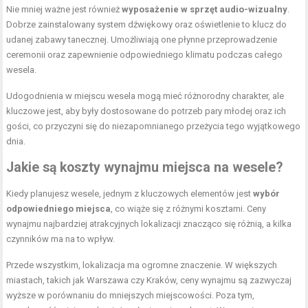
Nie mniej ważne jest również
wyposażenie w sprzęt audio-wizualny
.
Dobrze zainstalowany system dźwiękowy oraz oświetlenie to klucz do
udanej zabawy tanecznej. Umożliwiają one płynne przeprowadzenie
ceremonii oraz zapewnienie odpowiedniego klimatu podczas całego
wesela.
Udogodnienia w miejscu wesela mogą mieć różnorodny charakter, ale
kluczowe jest, aby były dostosowane do potrzeb pary młodej oraz ich
gości, co przyczyni się do niezapomnianego przeżycia tego wyjątkowego
dnia.
Jakie są koszty wynajmu miejsca na wesele?
Kiedy planujesz wesele, jednym z kluczowych elementów jest
wybór
odpowiedniego miejsca
, co wiąże się z różnymi kosztami. Ceny
wynajmu najbardziej atrakcyjnych lokalizacji znacząco się różnią, a kilka
czynników ma na to wpływ.
Przede wszystkim, lokalizacja ma ogromne znaczenie. W większych
miastach, takich jak Warszawa czy Kraków, ceny wynajmu są zazwyczaj
wyższe w porównaniu do mniejszych miejscowości. Poza tym,