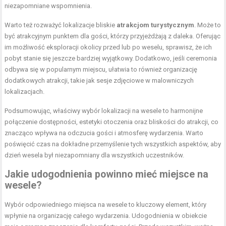
niezapomniane wspomnienia.
Warto też rozważyć lokalizacje bliskie
atrakcjom turystycznym
. Może to
być atrakcyjnym punktem dla gości, którzy przyjeżdżają z daleka. Oferując
im możliwość eksploracji okolicy przed lub po weselu, sprawisz, że ich
pobyt stanie się jeszcze bardziej wyjątkowy. Dodatkowo, jeśli ceremonia
odbywa się w popularnym miejscu, ułatwia to również organizację
dodatkowych atrakcji, takie jak sesje zdjęciowe w malowniczych
lokalizacjach.
Podsumowując, właściwy wybór lokalizacji na wesele to harmonijne
połączenie dostępności, estetyki otoczenia oraz bliskości do atrakcji, co
znacząco wpływa na odczucia gości i atmosferę wydarzenia. Warto
poświęcić czas na dokładne przemyślenie tych wszystkich aspektów, aby
dzień wesela był niezapomniany dla wszystkich uczestników.
Jakie udogodnienia powinno mieć miejsce na
wesele?
Wybór odpowiedniego miejsca na wesele to kluczowy element, który
wpłynie na organizację całego wydarzenia. Udogodnienia w obiekcie