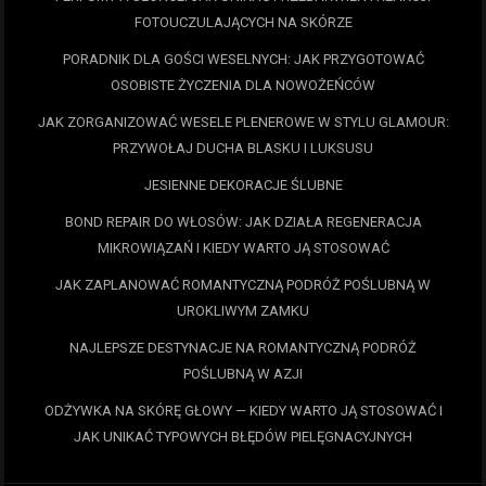
FOTOUCZULAJĄCYCH NA SKÓRZE
PORADNIK DLA GOŚCI WESELNYCH: JAK PRZYGOTOWAĆ
OSOBISTE ŻYCZENIA DLA NOWOŻEŃCÓW
JAK ZORGANIZOWAĆ WESELE PLENEROWE W STYLU GLAMOUR:
PRZYWOŁAJ DUCHA BLASKU I LUKSUSU
JESIENNE DEKORACJE ŚLUBNE
BOND REPAIR DO WŁOSÓW: JAK DZIAŁA REGENERACJA
MIKROWIĄZAŃ I KIEDY WARTO JĄ STOSOWAĆ
JAK ZAPLANOWAĆ ROMANTYCZNĄ PODRÓŻ POŚLUBNĄ W
UROKLIWYM ZAMKU
NAJLEPSZE DESTYNACJE NA ROMANTYCZNĄ PODRÓŻ
POŚLUBNĄ W AZJI
ODŻYWKA NA SKÓRĘ GŁOWY — KIEDY WARTO JĄ STOSOWAĆ I
JAK UNIKAĆ TYPOWYCH BŁĘDÓW PIELĘGNACYJNYCH