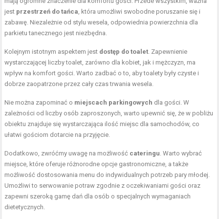
mają ogromne znaczenie dla komfortu gości. Przede wszystkim, ważna
jest
przestrzeń do tańca
, która umożliwi swobodne poruszanie się i
zabawę. Niezależnie od stylu wesela, odpowiednia powierzchnia dla
parkietu tanecznego jest niezbędna.
Kolejnym istotnym aspektem jest
dostęp do toalet
. Zapewnienie
wystarczającej liczby toalet, zarówno dla kobiet, jak i mężczyzn, ma
wpływ na komfort gości. Warto zadbać o to, aby toalety były czyste i
dobrze zaopatrzone przez cały czas trwania wesela.
Nie można zapominać o
miejscach parkingowych
dla gości. W
zależności od liczby osób zaproszonych, warto upewnić się, że w pobliżu
obiektu znajduje się wystarczająca ilość miejsc dla samochodów, co
ułatwi gościom dotarcie na przyjęcie.
Dodatkowo, zwróćmy uwagę na możliwość
cateringu
. Warto wybrać
miejsce, które oferuje różnorodne opcje gastronomiczne, a także
możliwość dostosowania menu do indywidualnych potrzeb pary młodej.
Umożliwi to serwowanie potraw zgodnie z oczekiwaniami gości oraz
zapewni szeroką gamę dań dla osób o specjalnych wymaganiach
dietetycznych.