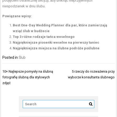
podjęciem ostatecznej decyzji, aby uniknąć nieprzyjemnych
niespodzianek w dniu ślubu.
Powiązane wpisy:
Best One-Day Wedding Planner dla par, które zamierzają
wziąć ślub w budżecie
Top 3 różne rodzaje tańca weselnego
Najpiękniejsze piosenki weselne na pierwszy taniec
Najpiękniejsze miejsca na ślubne podróże poślubne
Posted in
Ślub
Nawigacja
10+ Najlepsze pomysły na ślubną
5 rzeczy do rozważenia przy
wpisu
fotografię ślubną dla stylowych
wyborze konsultanta ślubnego
zdjęć