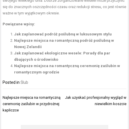
swojego wielkiego dnia. Dobrze zorganizowane wesele może przyczynić
się do znacznych oszczędności czasu oraz redukcji stresu, co jest równie
ważne w tym wyjątkowym okresie.
Powiązane wpisy:
Jak zaplanować podróż poślubną w luksusowym stylu
Najlepsze miejsca na romantyczną podróż poślubną w
Nowej Zelandii
Jak zaplanować ekologiczne wesele: Porady dla par
dbających o środowisko
Najlepsze miejsca na romantyczną ceremonię zaślubin w
romantycznym ogrodzie
Posted in
Ślub
Nawigacja
Najlepsze miejsca na romantyczną
Jak uzyskać profesjonalny wygląd w
wpisu
ceremonię zaślubin w przydrożnej
niewielkim koszcie
kapliczce