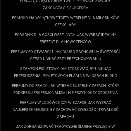
PORADY, DZIĘKI KTÓRYM TWOJE PIERWSZE ZAWODY
ZAKOŃCZĄ SIĘ SUKCESEM
POMYSŁY NA WYJĄTKOWE TORTY WESELNE DLA MIŁOŚNIKÓW
CZEKOLADY
PORADNIK DLA GOŚCI WESELNYCH: JAK WYBRAĆ IDEALNY
PREZENT DLA NOWOŻEŃCÓW
PERFUMY PO OTWARCIU: JAK DŁUGO ZACHOWUJĄ ŚWIEŻOŚĆ I
CZEGO UNIKAĆ PRZY PRZECHOWYWANIU
SZAMPON FIOLETOWY JAK STOSOWAĆ, BY UNIKNĄĆ
PRZESUSZENIA I FIOLETOWYCH PLAM NA WŁOSACH BLOND
PERFUMY DO PRACY: JAK WYBRAĆ SUBTELNY ZAPACH, KTÓRY
PODKREŚLI PROFESJONALIZM I NIE PRZYTŁOCZY OTOCZENIA
PERFUMY W LODÓWCE CZY W SZAFCE: JAK WYBRAĆ
NAJLEPSZE MIEJSCE, BY ZACHOWAĆ ŚWIEŻOŚĆ I TRWAŁOŚĆ
ZAPACHU
JAK ZORGANIZOWAĆ TRADYCYJNE ŚLUBNE PRZYJĘCIE W