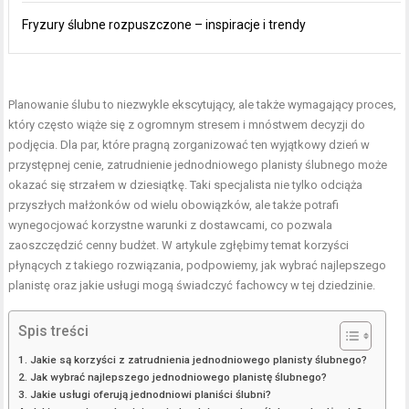
Fryzury ślubne rozpuszczone – inspiracje i trendy
Planowanie ślubu to niezwykle ekscytujący, ale także wymagający proces,
który często wiąże się z ogromnym stresem i mnóstwem decyzji do
podjęcia. Dla par, które pragną zorganizować ten wyjątkowy dzień w
przystępnej cenie, zatrudnienie jednodniowego planisty ślubnego może
okazać się strzałem w dziesiątkę. Taki specjalista nie tylko odciąża
przyszłych małżonków od wielu obowiązków, ale także potrafi
wynegocjować korzystne warunki z dostawcami, co pozwala
zaoszczędzić cenny budżet. W artykule zgłębimy temat korzyści
płynących z takiego rozwiązania, podpowiemy, jak wybrać najlepszego
planistę oraz jakie usługi mogą świadczyć fachowcy w tej dziedzinie.
Spis treści
Jakie są korzyści z zatrudnienia jednodniowego planisty ślubnego?
Jak wybrać najlepszego jednodniowego planistę ślubnego?
Jakie usługi oferują jednodniowi planiści ślubni?