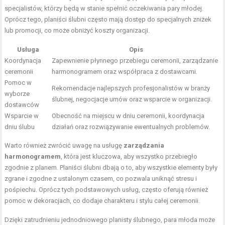
specjalistów, którzy będą w stanie spełnić oczekiwania pary młodej.
Oprócz tego, planiści ślubni często mają dostęp do specjalnych zniżek
lub promocji, co może obniżyć koszty organizacji.
Usługa
Opis
Koordynacja
Zapewnienie płynnego przebiegu ceremonii, zarządzanie
ceremonii
harmonogramem oraz współpraca z dostawcami.
Pomoc w
Rekomendacje najlepszych profesjonalistów w branży
wyborze
ślubnej, negocjacje umów oraz wsparcie w organizacji.
dostawców
Wsparcie w
Obecność na miejscu w dniu ceremonii, koordynacja
dniu ślubu
działań oraz rozwiązywanie ewentualnych problemów.
Warto również zwrócić uwagę na usługę
zarządzania
harmonogramem
, która jest kluczowa, aby wszystko przebiegło
zgodnie z planem. Planiści ślubni dbają o to, aby wszystkie elementy były
zgrane i zgodne z ustalonym czasem, co pozwala uniknąć stresu i
pośpiechu. Oprócz tych podstawowych usług, często oferują również
pomoc w dekoracjach, co dodaje charakteru i stylu całej ceremonii.
Dzięki zatrudnieniu jednodniowego planisty ślubnego, para młoda może