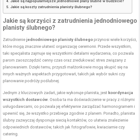
Jakie są najpopularniejsze jednodniowe plany ślubne w budżecie?
Jakie są koszty zatrudnienia planisty ślubnego?
Jakie są korzyści z zatrudnienia jednodniowego
planisty ślubnego?
Zatrudnienie
jednodniowego planisty ślubnego
przynosi wiele korzyści,
które mogą znacznie ułatwić organizację ceremonii. Przede wszystkim,
taki specjalista zajmuje się wszystkimi detalami wydarzenia, co pozwala
parom zaoszczędzić cenny czas oraz zredukować stres związany z
planowaniem. Dzięki temu, przyszli małżonkowie mogą skupić się na
innych ważnych aspektach przygotowań, takich jak wybór sukni czy
planowanie podróży poślubnej.
Jednym z kluczowych zadań, jakie wykonuje planista, jest
koordynacja
wszystkich dostawców
. Osoba ta ma doświadczenie w pracy z różnymi
usługodawcami, co pozwala jej efektywnie zarządzać harmonogramem i
upewnić się, że wszystko przebiega zgodnie z planem. Ponadto, planista
ślubny zazwyczaj dysponuje siecią kontaktów, co ułatwia znalezienie
odpowiednich dostawców, takich jak fotografowie, kwiaciarnie czy
catering.