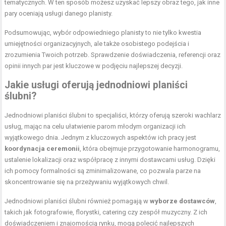
tematycznych. W ten sposób możesz uzyskać lepszy obraz tego, jak inne
pary oceniają usługi danego planisty.
Podsumowując, wybór odpowiedniego planisty to nie tylko kwestia
umiejętności organizacyjnych, ale także osobistego podejścia i
zrozumienia Twoich potrzeb. Sprawdzenie doświadczenia, referencji oraz
opinii innych par jest kluczowe w podjęciu najlepszej decyzji.
Jakie usługi oferują jednodniowi planiści
ślubni?
Jednodniowi planiści ślubni to specjaliści, którzy oferują szeroki wachlarz
usług, mając na celu ułatwienie parom młodym organizacji ich
wyjątkowego dnia. Jednym z kluczowych aspektów ich pracy jest
koordynacja ceremonii
, która obejmuje przygotowanie harmonogramu,
ustalenie lokalizacji oraz współpracę z innymi dostawcami usług. Dzięki
ich pomocy formalności są zminimalizowane, co pozwala parze na
skoncentrowanie się na przeżywaniu wyjątkowych chwil.
Jednodniowi planiści ślubni również pomagają w
wyborze dostawców
,
takich jak fotografowie, florystki, catering czy zespół muzyczny. Z ich
doświadczeniem i znajomością rynku, mogą polecić najlepszych