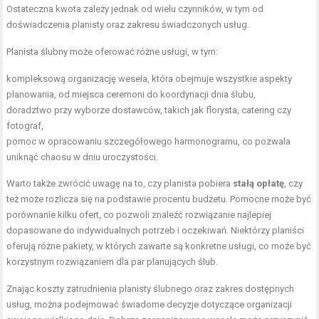
Ostateczna kwota zależy jednak od wielu czynników, w tym od
doświadczenia planisty oraz zakresu świadczonych usług.
Planista ślubny może oferować różne usługi, w tym:
kompleksową organizację wesela, która obejmuje wszystkie aspekty
planowania, od miejsca ceremoni do koordynacji dnia ślubu,
doradztwo przy wyborze dostawców, takich jak florysta, catering czy
fotograf,
pomoc w opracowaniu szczegółowego harmonogramu, co pozwala
uniknąć chaosu w dniu uroczystości.
Warto także zwrócić uwagę na to, czy planista pobiera
stałą opłatę
, czy
też może rozlicza się na podstawie procentu budżetu. Pomocne może być
porównanie kilku ofert, co pozwoli znaleźć rozwiązanie najlepiej
dopasowane do indywidualnych potrzeb i oczekiwań. Niektórzy planiści
oferują różne pakiety, w których zawarte są konkretne usługi, co może być
korzystnym rozwiązaniem dla par planujących ślub.
Znając koszty zatrudnienia planisty ślubnego oraz zakres dostępnych
usług, można podejmować świadome decyzje dotyczące organizacji