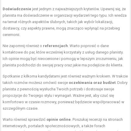
Doświadczenie
jest jednym z najważniejszych kryteriów. Upewnij się, że
planista ma doświadczenie w organizacji wydarzeń tego typu. Ich wiedza
na temat różnych aspektów ślubnych, takich jak wybór lokalizacji,
dostawcy, czy aspekty prawne, mogą znacząco wpłynąć na przebieg
ceremonii.
Nie zapomnij również o
referencjach
. Warto poprosić o dane
kontaktowe do par, które wcześniej korzystały z usług danego planisty.
Ich opinie mogą być nieocenione i pomogą w lepszym zrozumieniu, jak
planista podchodzi do swojej pracy oraz jakie ma podejście do klienta.
Spotkanie z kilkoma kandydatami jest również ważnym krokiem. W trakcie
takich rozmów możesz omówić swoje
oczekiwania oraz budżet
. Dobry
planista z pewnością wysłucha Twoich potrzeb i dostosuje swoje
propozycje do Twojego stylu i wymagań. Ważne jest, aby czuć się
komfortowo w czasie rozmowy, ponieważ będziecie współpracować w
szczególnym czasie.
Warto również sprawdzić
opinie online
. Poszukaj recenzji na stronach
internetowych, portalach społecznościowych, a także forach