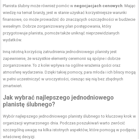
Planista ślubny może również pomóc w
negocjacjach cenowych
. Mając
wiedzę na temat branży, jest w stanie uzyskać korzystniejsze warunki
finansowe, co może prowadzić do znaczących oszczędności w budżecie
weselnym. Dobrze zorganizowany plan postępowania, który
przygotowuje planista, pomoże także uniknąć nieprzewidzianych
wydatków.
Inną istotną korzyścią zatrudnienia jednodniowego planisty jest
zapewnienie, że wszystkie elementy ceremonii są spójne i dobrze
zorganizowane. To z kolei wpływa na ogólne wrażenia gości oraz
atmosferę wydarzenia. Dzięki takiej pomocy, para młoda i ich bliscy mogą
w pełni uczestniczyć w uroczystości, ciesząc się nią bez zbędnych
zmartwień.
Jak wybrać najlepszego jednodniowego
planistę ślubnego?
Wybór najlepszego jednodniowego planisty ślubnego to kluczowy krok w
organizacji wymarzonego dnia. Podczas poszukiwań warto zwrócić
szczególną uwagę na kilka istotnych aspektów, które pomogą w podjęciu
właściwej decyzji.