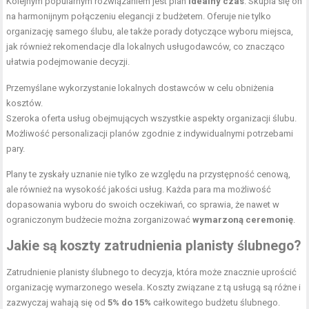
Kolejnym popularnym rozwiązaniem jest plan
Idealny czas
. Skupia się on
na harmonijnym połączeniu elegancji z budżetem. Oferuje nie tylko
organizację samego ślubu, ale także porady dotyczące wyboru miejsca,
jak również rekomendacje dla lokalnych usługodawców, co znacząco
ułatwia podejmowanie decyzji.
Przemyślane wykorzystanie lokalnych dostawców w celu obniżenia
kosztów.
Szeroka oferta usług obejmujących wszystkie aspekty organizacji ślubu.
Możliwość personalizacji planów zgodnie z indywidualnymi potrzebami
pary.
Plany te zyskały uznanie nie tylko ze względu na przystępność cenową,
ale również na wysokość jakości usług. Każda para ma możliwość
dopasowania wyboru do swoich oczekiwań, co sprawia, że nawet w
ograniczonym budżecie można zorganizować
wymarzoną ceremonię
.
Jakie są koszty zatrudnienia planisty ślubnego?
Zatrudnienie planisty ślubnego to decyzja, która może znacznie uprościć
organizację wymarzonego wesela. Koszty związane z tą usługą są różne i
zazwyczaj wahają się od
5% do 15%
całkowitego budżetu ślubnego.