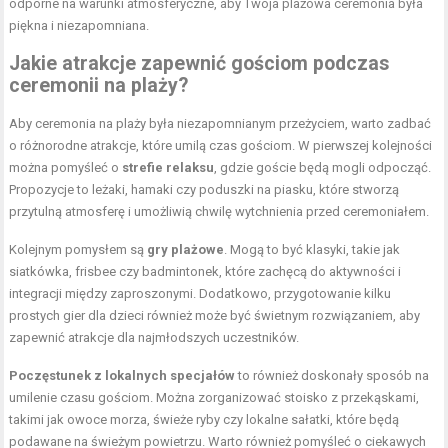
odporne na warunki atmosferyczne, aby Twoja plażowa ceremonia była
piękna i niezapomniana.
Jakie atrakcje zapewnić gościom podczas
ceremonii na plaży?
Aby ceremonia na plaży była niezapomnianym przeżyciem, warto zadbać
o różnorodne atrakcje, które umilą czas gościom. W pierwszej kolejności
można pomyśleć o
strefie relaksu
, gdzie goście będą mogli odpocząć.
Propozycje to leżaki, hamaki czy poduszki na piasku, które stworzą
przytulną atmosferę i umożliwią chwilę wytchnienia przed ceremoniałem.
Kolejnym pomysłem są
gry plażowe
. Mogą to być klasyki, takie jak
siatkówka, frisbee czy badmintonek, które zachęcą do aktywności i
integracji między zaproszonymi. Dodatkowo, przygotowanie kilku
prostych gier dla dzieci również może być świetnym rozwiązaniem, aby
zapewnić atrakcje dla najmłodszych uczestników.
Poczęstunek z lokalnych specjałów
to również doskonały sposób na
umilenie czasu gościom. Można zorganizować stoisko z przekąskami,
takimi jak owoce morza, świeże ryby czy lokalne sałatki, które będą
podawane na świeżym powietrzu. Warto również pomyśleć o ciekawych