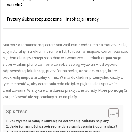
weselu?
Fryzury ślubne rozpuszczone – inspiracje i trendy
Marzysz o romantycznej ceremonii zaślubin z widokiem na morze? Plaża,
z jej naturalnym urokiem i szumem fal, to idealne miejsce, które może stać
się tłem dla najważniejszego dnia w Twoim życiu. Jednak organizacja
ślubu w takim plenerze niesie ze sobą szereg wyzwań – od wyboru
odpowiedniej lokalizacji, przez formalności, aż po dekoracje, które
podkreślą niepowtarzalny klimat. Warto dokładnie przemyśleć każdy z
tych elementów, aby ceremonia była nie tylko piękna, ale i sprawnie
zrealizowana. W artykule znajdziesz praktyczne porady, które pomogą Ci
zorganizować niezapomniany ślub na plaży.
Spis treści
Jak wybrać idealną lokalizację na ceremonię zaślubin na plaży?
Jakie formalności są potrzebne do zorganizowania ślubu na plaży?
Jakie dekoracje wybrać na plażową ceremonię zaślubin?