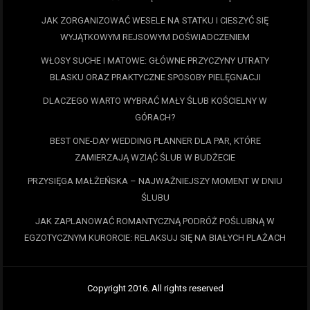
JAK ZORGANIZOWAĆ WESELE NA STATKU I CIESZYĆ SIĘ
WYJĄTKOWYM REJSOWYM DOŚWIADCZENIEM
WŁOSY SUCHE I MATOWE: GŁÓWNE PRZYCZYNY UTRATY
BLASKU ORAZ PRAKTYCZNE SPOSOBY PIELĘGNACJI
DLACZEGO WARTO WYBRAĆ MAŁY ŚLUB KOŚCIELNY W
GÓRACH?
BEST ONE-DAY WEDDING PLANNER DLA PAR, KTÓRE
ZAMIERZAJĄ WZIĄĆ ŚLUB W BUDŻECIE
PRZYSIĘGA MAŁŻEŃSKA – NAJWAŻNIEJSZY MOMENT W DNIU
ŚLUBU
JAK ZAPLANOWAĆ ROMANTYCZNĄ PODRÓŻ POŚLUBNĄ W
EGZOTYCZNYM KURORCIE: RELAKSUJ SIĘ NA BIAŁYCH PLAŻACH
Copyright 2016. All rights reserved