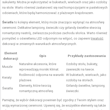
sukulenty. Można je wykorzystać w bukietach, wieńcach oraz jako ozdoby
na stole. Warto również zastanowić się nad kompozycjami w pastelowych
odcieniach, które będą harmonizować z plażowym krajobrazem.
Światła
to kolejny element, który może znacząco wpłynąć na atmosferę
ceremonii. Delikatne lampiony, świeczki czy girlandy świetlne stworzą
romantyczny nastrój, zwłaszcza podczas zachodu słońca. Warto również
pomyśleć o oświetleniu LED odpornym na wilgoć, co zapewni
trwałość
dekoracji w zmiennych warunkach atmosferycznych.
Element
Opis
Przykłady zastosowania
dekoracji
Naturalne akcesoria, które
Ozdoby stołu, bukiety,
Muszle
wprowadzają morski klimat.
zawieszki na ławce.
Roślinność odporna na warunki
W bukietach, wieńcach, jako
Kwiaty
plażowe.
ozdoby na stołach.
Elementy, które tworzą
Girlandy świetlne, lampiony,
Światła
romantyczną atmosferę.
świeczki.
Pamiętaj, że wybór dekoracji powinien być zgodny z Twoim stylem oraz
wizją wymarzonej ceremonii. Upewnij się, że wszystkie elementy są także