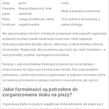
plaża
gości
osób
Prywatna
Więcej intymności, brak
Małe, kameralne ceremonia
plaża
zakłóceń
Plaża
Usługi dodatkowe, łatwe
Uroczystości all-inclusive, z
hotelowa
organizowanie
pełną obsługą
Nie zapominajmy również o lokalnych przepisach dotyczących organizacji
wydarzeń na plaży. Każda lokalizacja może mieć różne regulacje
dotyczące używania sprzętu, jak np. dekoracje, a także kwestię ochrony
środowiska. Ważne jest, aby wcześniej zapoznać się z tymi zasadami i, w
razie potrzeby, uzyskać wymagane pozwolenia.
Decyzja o wyborze idealnej lokalizacji powinna być przemyślana i
dostosowana do stylu oraz potrzeb pary młodej. Przy odpowiednim
planowaniu, ceremonię można zorganizować w pięknym otoczeniu, które
na zawsze pozostanie w pamięci zarówno nowożeńców, jak i gości.
Jakie formalności są potrzebne do
zorganizowania ślubu na plaży?
Organizacja ślubu na plaży to wyjątkowe doświadczenie, ale wiąże się z