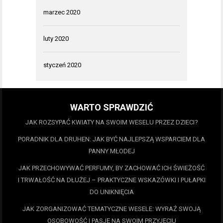
marzec 2020
luty 2020
styczeń 2020
WARTO SPRAWDZIĆ
JAK ROZSYPAĆ KWIATY NA SWOIM WESELU PRZEZ DZIECI?
PORADNIK DLA DRUHEN: JAK BYĆ NAJLEPSZĄ WSPARCIEM DLA
PANNY MŁODEJ
JAK PRZECHOWYWAĆ PERFUMY, BY ZACHOWAĆ ICH ŚWIEŻOŚĆ
I TRWAŁOŚĆ NA DŁUŻEJ – PRAKTYCZNE WSKAZÓWKI I PUŁAPKI
DO UNIKNIĘCIA
JAK ZORGANIZOWAĆ TEMATYCZNE WESELE: WYRAŹ SWOJĄ
OSOBOWOŚĆ I PASJĘ NA SWOIM PRZYJĘCIU