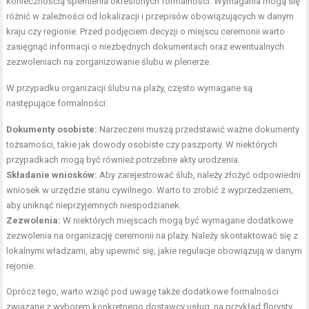
koniecznością spełnienia określonych formalności. Wymagania mogą się
różnić w zależności od lokalizacji i przepisów obowiązujących w danym
kraju czy regionie. Przed podjęciem decyzji o miejscu ceremonii warto
zasięgnąć informacji o niezbędnych dokumentach oraz ewentualnych
zezwoleniach na zorganizowanie ślubu w plenerze.
W przypadku organizacji ślubu na plaży, często wymagane są
następujące formalności:
Dokumenty osobiste:
Narzeczeni muszą przedstawić ważne dokumenty
tożsamości, takie jak dowody osobiste czy paszporty. W niektórych
przypadkach mogą być również potrzebne akty urodzenia.
Składanie wniosków:
Aby zarejestrować ślub, należy złożyć odpowiedni
wniosek w urzędzie stanu cywilnego. Warto to zrobić z wyprzedzeniem,
aby uniknąć nieprzyjemnych niespodzianek.
Zezwolenia:
W niektórych miejscach mogą być wymagane dodatkowe
zezwolenia na organizację ceremonii na plaży. Należy skontaktować się z
lokalnymi władzami, aby upewnić się, jakie regulacje obowiązują w danym
rejonie.
Oprócz tego, warto wziąć pod uwagę także dodatkowe formalności
związane z wyborem konkretnego dostawcy usług, na przykład florysty,