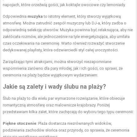
napojach, które orzeźwią gości, jak koktajle owocowe czy lemoniady.
Odpowiednia
muzyka
to istotny element, który stworzy wyjątkową
atmosferę. Można zatrudnić zespół muzyczny lub DJ-a, który zadba o
odpowiednią selekcję utworów. Muzyka powinna być relaksująca, aby nie
zakłócała rozmów, ale jednocześnie na tyle energetyzująca, aby umilała
czas oczekiwania na ceremonię. Warto również rozważyć stworzenie
dedykowanej playlisty, która odzwierciedli styl całej uroczystości.
Zarządzając tymi atrakcjami, można stworzyć niezapomniane
wspomnienia zarówno dla pary młodej, jak i ich gości, co sprawi, że
ceremonia na plaży będzie wyjątkowym wydarzeniem.
Jakie są zalety i wady ślubu na plaży?
Ślub na plaży to dla wielu par wymarzone rozwiązanie, które obiecuje
romantyczną atmosferę oraz malownicze krajobrazy. Poniżej
przedstawiam kilka zalet, które zachęcają do wyboru tego typu ceremonii:
Piękne otoczenie
: Plaża dostarcza niezrównanych widoków,
podziwiania zachodów słońca oraz przyrody, co sprawia, że ceremonia
staje się wyjątkowo wyjątkowa.