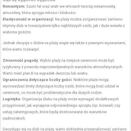
Romantyzm
: Szum fal oraz wiatr we
włosach
tworzą niesamowitą
atmosferę, która sprzyja miłości i bliskości.
Elastyczność w organizacji
: Na plaży można zorganizować zarówno
intymny ślub w towarzystwie tylko najbliższych osób, jak i duże wesele z
wieloma gośćmi.
Jednak decyzja o ślubie na plaży wiąże się także z pewnymi wyzwaniami,
które warto rozważyć:
Zmienność pogody
: Wybór plaży na miejsce ceremonii może być
ryzykowny z powodu nieprzewidywalnych warunków atmosferycznych.
Warto mieć plan B na wypadek deszczu lub wiatru.
Ograniczenia dotyczące liczby gości
: Niektóre plaże mogą
wprowadzać limity dotyczące liczby osób, które mogą brać udział w
ceremonii, co może być problematyczne dla dużych
rodzin
.
Logistyka
: Organizacja ślubu na plaży może wymagać dodatkowych
przygotowań, jak wynajęcie odpowiedniego sprzętu (np. krzeseł) czy
usług cateringowych, które będą dostosowane do warunków
nadmorskich.
Decydując się na ślub na plaży, warto dokładnie przeanalizować zarówno