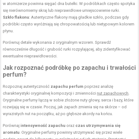
w atomizerze powinna sięgać dna butelki. W podróbkach często spotyka
się nierównomierny skraj lub nieprawidłowe umiejscowienie rurki.
Szkło flakonu
: Autentyczne flakony mają gładkie szkło, podczas gdy
podróbki często wyróżniają się chropowatością lub nietypowym kolorem
płynu.
Porównuj detale wykonania z oryginalnym wzorem. Sprawdź
równocześnie długość i grubość rurki rozpylającej, aby zidentyfikować
ewentualne nieprawidłowości.
Jak rozpoznać podróbkę po zapachu i trwałości
perfum?
Rozpoznaj autentyczność
zapachu perfum
poprzez analizę
charakterystyki oryginalnej kompozycji i zmienności
nut zapachowych
.
Oryginalne perfumy łączą w sobie złożone nuty głowy, serca i bazy, które
rozwijają się w czasie. Poczuj, jak zapach zmienia się na skórze – od
wyrazistych nut na początku, aż po głębsze akordy na końcu.
Porównaj
intensywność zapachu
oraz
czas utrzymywania się
aromatu
. Oryginalne perfumy powinny utrzymywać się przez wiele