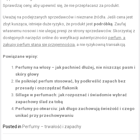
Sprawdzaj ceny, aby upewnić się, że nie przepłacasz za produkt.
Uważaj na podejrzanych sprzedawców i nieznane źródła. Jeśli cena jest
zbyt kusząca, istnieje duże ryzyko, że produkt jest
podróbką
. Zaufaj
własnemu nosowi i nie ulegaj presji ze strony sprzedawców. Skorzystaj z
dostępnych narzędzi online do weryfikacji autentyczności
perfum, a
zakupy perfum staną się przyjemnością
, a nie ryzykowną transakcją.
Powiązane wpisy:
Perfumy na włosy – jak pachnieć dłużej, nie niszcząc pasm i
skóry głowy
Ile psiknięć perfum stosować, by podkreślić zapach bez
przesady i oszczędzać flakonik
Sillage w perfumach: jak rozpoznać i świadomie wybrać
zapachowy ślad za tobą
Perfumy po otwarciu: jak długo zachowują świeżość i czego
unikać przy przechowywaniu
Posted in
Perfumy – trwałość i zapachy