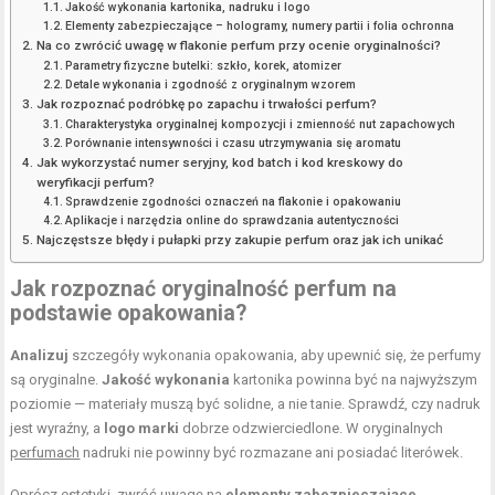
Jakość wykonania kartonika, nadruku i logo
Elementy zabezpieczające – hologramy, numery partii i folia ochronna
Na co zwrócić uwagę w flakonie perfum przy ocenie oryginalności?
Parametry fizyczne butelki: szkło, korek, atomizer
Detale wykonania i zgodność z oryginalnym wzorem
Jak rozpoznać podróbkę po zapachu i trwałości perfum?
Charakterystyka oryginalnej kompozycji i zmienność nut zapachowych
Porównanie intensywności i czasu utrzymywania się aromatu
Jak wykorzystać numer seryjny, kod batch i kod kreskowy do
weryfikacji perfum?
Sprawdzenie zgodności oznaczeń na flakonie i opakowaniu
Aplikacje i narzędzia online do sprawdzania autentyczności
Najczęstsze błędy i pułapki przy zakupie perfum oraz jak ich unikać
Jak rozpoznać oryginalność perfum na
podstawie opakowania?
Analizuj
szczegóły wykonania opakowania, aby upewnić się, że perfumy
są oryginalne.
Jakość wykonania
kartonika powinna być na najwyższym
poziomie — materiały muszą być solidne, a nie tanie. Sprawdź, czy nadruk
jest wyraźny, a
logo marki
dobrze odzwierciedlone. W oryginalnych
perfumach
nadruki nie powinny być rozmazane ani posiadać literówek.
Oprócz estetyki, zwróć uwagę na
elementy zabezpieczające