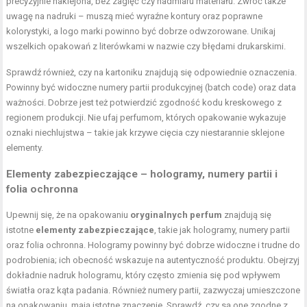
precyzyjnie naklejona, bez zagięć czy nadmiaru materiału. Zwróć także
uwagę na nadruki – muszą mieć wyraźne kontury oraz poprawne
kolorystyki, a logo marki powinno być dobrze odwzorowane. Unikaj
wszelkich opakowań z literówkami w nazwie czy błędami drukarskimi.
Sprawdź również, czy na kartoniku znajdują się odpowiednie oznaczenia.
Powinny być widoczne numery partii produkcyjnej (batch code) oraz data
ważności. Dobrze jest też potwierdzić zgodność kodu kreskowego z
regionem produkcji. Nie ufaj perfumom, których opakowanie wykazuje
oznaki niechlujstwa – takie jak krzywe cięcia czy niestarannie sklejone
elementy.
Elementy zabezpieczające – hologramy, numery partii i
folia ochronna
Upewnij się, że na opakowaniu
oryginalnych perfum
znajdują się
istotne
elementy zabezpieczające
, takie jak hologramy, numery partii
oraz folia ochronna. Hologramy powinny być dobrze widoczne i trudne do
podrobienia; ich obecność wskazuje na autentyczność produktu. Obejrzyj
dokładnie nadruk hologramu, który często zmienia się pod wpływem
światła oraz kąta padania. Również numery partii, zazwyczaj umieszczone
na opakowaniu, mają istotne znaczenie. Sprawdź, czy są one zgodne z