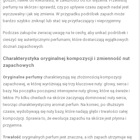
godzin, nawet do kilkunastu, w zależności od ich stężenia. Przetestuj
perfumy na skórze i sprawdź, czy po upływie czasu zapach nadal jest
wyczuwalny i jak się zmienia. W przypadku podróbek zapach może
bardzo szybko zniknąć lub stać się przytłaczający i nieprzyjemny.
Podczas zakupów zwracaj uwagę na te cechy, aby unikać podróbek i
cieszyć się autentycznymi perfumami, które dostarczają wyjątkowych
doznań zapachowych.
Charakterystyka oryginalnej kompozycji i zmienność nut
zapachowych
Oryginalne perfumy
charakteryzują się złożonością kompozycji
zapachowej, w której wyróżniają się trzy kluczowe nuty: głowy, serca i
bazy. Na początku poczujesz intensywne nuty głowy, które są świeże i
lekkie. Po kilku chwilach na skórze zaczynają dominować nuty serca,
tworząc charakterystyczny aromat perfum. Na koniec, po dłuższym
czasie, wydobywają się nuty bazy, które nadają głębi i trwałości całej
kompozycji. Sprawia to, że ewolucja zapachu na skórze jest płynna i
przyjemna.
Trwałość
oryginalnych perfum jest znaczna, a ich zapach utrzymuje się