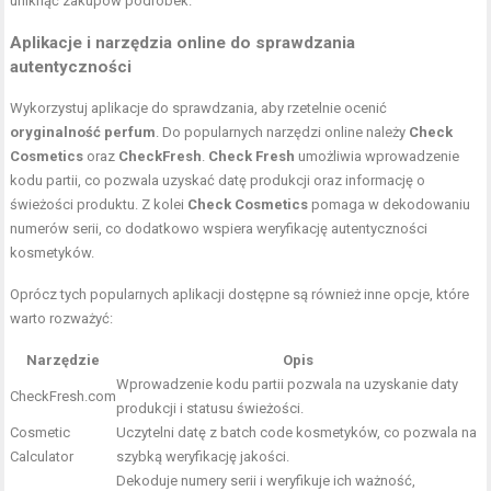
uniknąć zakupów podróbek.
Aplikacje i narzędzia online do sprawdzania
autentyczności
Wykorzystuj aplikacje do sprawdzania, aby rzetelnie ocenić
oryginalność perfum
. Do popularnych narzędzi online należy
Check
Cosmetics
oraz
CheckFresh
.
Check Fresh
umożliwia wprowadzenie
kodu partii, co pozwala uzyskać datę produkcji oraz informację o
świeżości produktu. Z kolei
Check Cosmetics
pomaga w dekodowaniu
numerów serii, co dodatkowo wspiera weryfikację autentyczności
kosmetyków.
Oprócz tych popularnych aplikacji dostępne są również inne opcje, które
warto rozważyć:
Narzędzie
Opis
Wprowadzenie kodu partii pozwala na uzyskanie daty
CheckFresh.com
produkcji i statusu świeżości.
Cosmetic
Uczytelni datę z batch code kosmetyków, co pozwala na
Calculator
szybką weryfikację jakości.
Dekoduje numery serii i weryfikuje ich ważność,