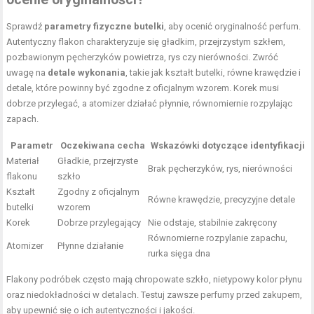
Sprawdź
parametry fizyczne butelki
, aby ocenić oryginalność perfum.
Autentyczny flakon charakteryzuje się gładkim, przejrzystym szkłem,
pozbawionym pęcherzyków powietrza, rys czy nierówności. Zwróć
uwagę na
detale wykonania
, takie jak kształt butelki, równe krawędzie i
detale, które powinny być zgodne z oficjalnym wzorem. Korek musi
dobrze przylegać, a atomizer działać płynnie, równomiernie rozpylając
zapach.
Parametr
Oczekiwana cecha
Wskazówki dotyczące identyfikacji
Materiał
Gładkie, przejrzyste
Brak pęcherzyków, rys, nierówności
flakonu
szkło
Kształt
Zgodny z oficjalnym
Równe krawędzie, precyzyjne detale
butelki
wzorem
Korek
Dobrze przylegający
Nie odstaje, stabilnie zakręcony
Równomierne rozpylanie zapachu,
Atomizer
Płynne działanie
rurka sięga dna
Flakony podróbek często mają chropowate szkło, nietypowy kolor płynu
oraz niedokładności w detalach. Testuj zawsze perfumy przed zakupem,
aby upewnić się o ich autentyczności i jakości.