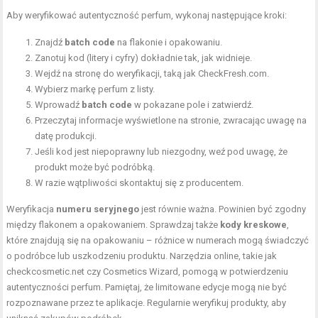
Aby weryfikować autentyczność perfum, wykonaj następujące kroki:
Znajdź
batch code
na flakonie i opakowaniu.
Zanotuj kod (litery i cyfry) dokładnie tak, jak widnieje.
Wejdź na stronę do weryfikacji, taką jak CheckFresh.com.
Wybierz markę perfum z listy.
Wprowadź
batch code
w pokazane pole i zatwierdź.
Przeczytaj informacje wyświetlone na stronie, zwracając uwagę na
datę produkcji.
Jeśli kod jest niepoprawny lub niezgodny, weź pod uwagę, że
produkt może być podróbką.
W razie wątpliwości skontaktuj się z producentem.
Weryfikacja
numeru seryjnego
jest równie ważna. Powinien być zgodny
między flakonem a opakowaniem. Sprawdzaj także
kody kreskowe
,
które znajdują się na opakowaniu – różnice w numerach mogą świadczyć
o podróbce lub uszkodzeniu produktu. Narzędzia online, takie jak
checkcosmetic.net czy Cosmetics Wizard, pomogą w potwierdzeniu
autentyczności perfum. Pamiętaj, że limitowane edycje mogą nie być
rozpoznawane przez te aplikacje. Regularnie weryfikuj produkty, aby