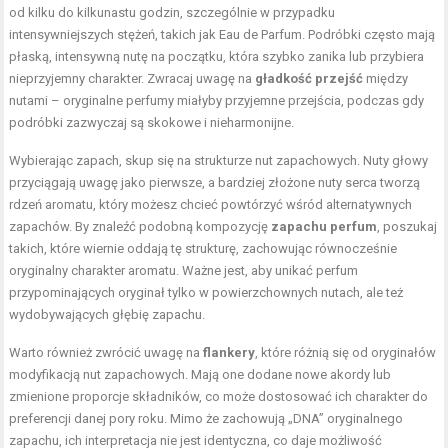
od kilku do kilkunastu godzin, szczególnie w przypadku
intensywniejszych stężeń, takich jak Eau de Parfum. Podróbki często mają
płaską, intensywną nutę na początku, która szybko zanika lub przybiera
nieprzyjemny charakter. Zwracaj uwagę na
gładkość przejść
między
nutami – oryginalne perfumy miałyby przyjemne przejścia, podczas gdy
podróbki zazwyczaj są skokowe i nieharmonijne.
Wybierając zapach, skup się na strukturze nut zapachowych. Nuty głowy
przyciągają uwagę jako pierwsze, a bardziej złożone nuty serca tworzą
rdzeń aromatu, który możesz chcieć powtórzyć wśród alternatywnych
zapachów. By znaleźć podobną kompozycję
zapachu perfum
, poszukaj
takich, które wiernie oddają tę strukturę, zachowując równocześnie
oryginalny charakter aromatu. Ważne jest, aby unikać perfum
przypominających oryginał tylko w powierzchownych nutach, ale też
wydobywających głębię zapachu.
Warto również zwrócić uwagę na
flankery
, które różnią się od oryginałów
modyfikacją nut zapachowych. Mają one dodane nowe akordy lub
zmienione proporcje składników, co może dostosować ich charakter do
preferencji danej pory roku. Mimo że zachowują „DNA” oryginalnego
zapachu, ich interpretacja nie jest identyczna, co daje możliwość