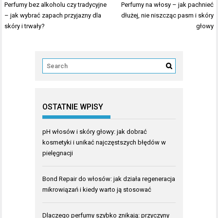
Nawigacja
Perfumy bez alkoholu czy tradycyjne
Perfumy na włosy – jak pachnieć
wpisu
– jak wybrać zapach przyjazny dla
dłużej, nie niszcząc pasm i skóry
skóry i trwały?
głowy
OSTATNIE WPISY
pH włosów i skóry głowy: jak dobrać
kosmetyki i unikać najczęstszych błędów w
pielęgnacji
Bond Repair do włosów: jak działa regeneracja
mikrowiązań i kiedy warto ją stosować
Dlaczego perfumy szybko znikają: przyczyny