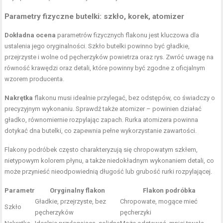
Parametry fizyczne butelki: szkło, korek, atomizer
Dokładna ocena
parametrów fizycznych flakonu jest kluczowa dla
ustalenia jego oryginalności. Szkło butelki powinno być gładkie,
przejrzyste i wolne od pęcherzyków powietrza oraz rys. Zwróć uwagę na
równość krawędzi oraz detali, które powinny być zgodne z oficjalnym
wzorem producenta.
Nakrętka
flakonu musi idealnie przylegać, bez odstępów, co świadczy o
precyzyjnym wykonaniu. Sprawdź także atomizer – powinien działać
gładko, równomiernie rozpylając zapach. Rurka atomizera powinna
dotykać dna butelki, co zapewnia pełne wykorzystanie zawartości.
Flakony podróbek często charakteryzują się chropowatym szkłem,
nietypowym kolorem płynu, a także niedokładnym wykonaniem detali, co
może przynieść nieodpowiednią długość lub grubość rurki rozpylającej.
Parametr
Oryginalny flakon
Flakon podróbka
Gładkie, przejrzyste, bez
Chropowate, mogące mieć
Szkło
pęcherzyków
pęcherzyki