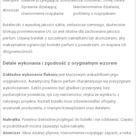
Nakrętka
Idealnie przylegająca, solidna
Może odstawać, mniej trwała
Sprawnie działający,
Nierównomierne działanie,
Atomizer
równomierne rozpylanie
problemy z rozpryskiem
Buteleczki z wysokiej jakości szkła, zwłaszcza ciemnego, skutecznie
blokują promieniowanie UV, co jest istotne dla zachowania jakości
perfum. Używaj butelek z szczelnymi nakrętkami lub atomizerami, aby
maksymalnie ograniczyć kontakt perfum z powietrzem, co wspiera ich
długowieczność.
Detale wykonania i zgodność z oryginalnym wzorem
Dokładne wykonanie flakonu
jest kluczowym wskaźnikiem jego
oryginalności. Autentyczny flakon perfum charakteryzuje się precyzyjnym
wykończeniem. Szkło powinno być gładkie i przejrzyste, bez
pęcherzyków powietrza, rys czy nierówności, chyba że wynika to z
celowego projektu. Kształt butelki musi odzwierciedlać oficjalny
wizerunek producenta, z równymi krawędziami oraz detalami.
Nakrętka
: Powinna dokładnie przylegać do butelki i nie odstawać. Często
w podróbkach można zauważyć luźne nakrętki.
Atomizer
: Musi działać płynnie, równomiernie rozpylając zapach, a rurka