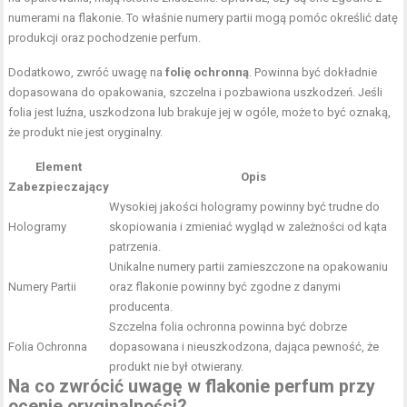
numerami na flakonie. To właśnie numery partii mogą pomóc określić datę
produkcji oraz pochodzenie perfum.
Dodatkowo, zwróć uwagę na
folię ochronną
. Powinna być dokładnie
dopasowana do opakowania, szczelna i pozbawiona uszkodzeń. Jeśli
folia jest luźna, uszkodzona lub brakuje jej w ogóle, może to być oznaką,
że produkt nie jest oryginalny.
Element
Opis
Zabezpieczający
Wysokiej jakości hologramy powinny być trudne do
Hologramy
skopiowania i zmieniać wygląd w zależności od kąta
patrzenia.
Unikalne numery partii zamieszczone na opakowaniu
Numery Partii
oraz flakonie powinny być zgodne z danymi
producenta.
Szczelna folia ochronna powinna być dobrze
Folia Ochronna
dopasowana i nieuszkodzona, dająca pewność, że
produkt nie był otwierany.
Na co zwrócić uwagę w flakonie perfum przy
ocenie oryginalności?