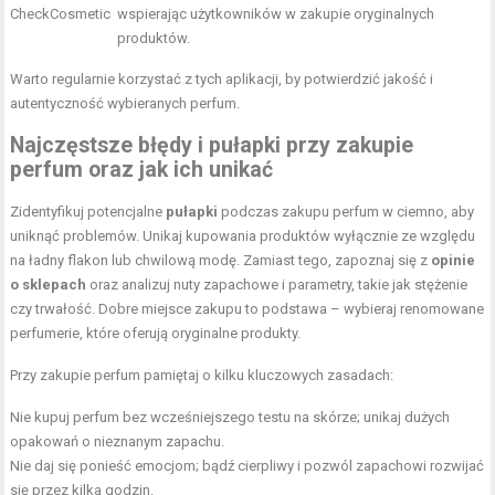
CheckCosmetic
wspierając użytkowników w zakupie oryginalnych
produktów.
Warto regularnie korzystać z tych aplikacji, by potwierdzić jakość i
autentyczność wybieranych perfum.
Najczęstsze błędy i pułapki przy zakupie
perfum oraz jak ich unikać
Zidentyfikuj potencjalne
pułapki
podczas zakupu perfum w ciemno, aby
uniknąć problemów. Unikaj kupowania produktów wyłącznie ze względu
na ładny flakon lub chwilową modę. Zamiast tego, zapoznaj się z
opinie
o sklepach
oraz analizuj nuty zapachowe i parametry, takie jak stężenie
czy trwałość. Dobre miejsce zakupu to podstawa – wybieraj renomowane
perfumerie, które oferują oryginalne produkty.
Przy zakupie perfum pamiętaj o kilku kluczowych zasadach:
Nie kupuj perfum bez wcześniejszego testu na skórze; unikaj dużych
opakowań o nieznanym zapachu.
Nie daj się ponieść emocjom; bądź cierpliwy i pozwól zapachowi rozwijać
się przez kilka godzin.