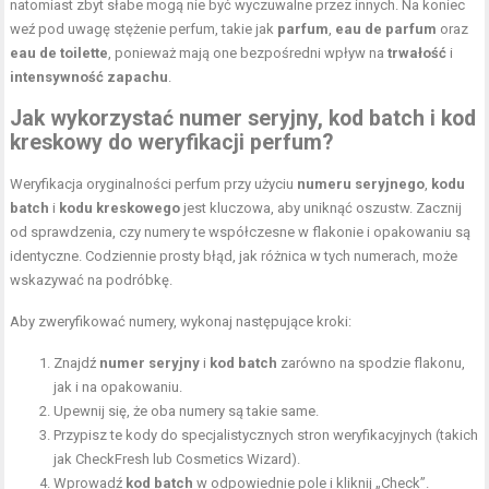
natomiast zbyt słabe mogą nie być wyczuwalne przez innych. Na koniec
weź pod uwagę stężenie perfum, takie jak
parfum
,
eau de parfum
oraz
eau de toilette
, ponieważ mają one bezpośredni wpływ na
trwałość
i
intensywność zapachu
.
Jak wykorzystać numer seryjny, kod batch i kod
kreskowy do weryfikacji perfum?
Weryfikacja oryginalności perfum przy użyciu
numeru seryjnego
,
kodu
batch
i
kodu kreskowego
jest kluczowa, aby uniknąć oszustw. Zacznij
od sprawdzenia, czy numery te współczesne w flakonie i opakowaniu są
identyczne. Codziennie prosty błąd, jak różnica w tych numerach, może
wskazywać na podróbkę.
Aby zweryfikować numery, wykonaj następujące kroki:
Znajdź
numer seryjny
i
kod batch
zarówno na spodzie flakonu,
jak i na opakowaniu.
Upewnij się, że oba numery są takie same.
Przypisz te kody do specjalistycznych stron weryfikacyjnych (takich
jak CheckFresh lub Cosmetics Wizard).
Wprowadź
kod batch
w odpowiednie pole i kliknij „Check”.