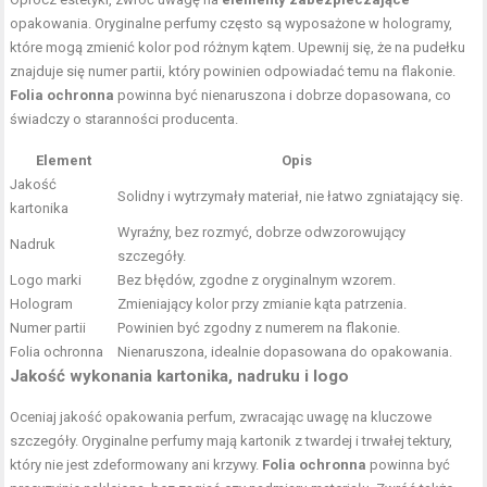
opakowania. Oryginalne perfumy często są wyposażone w hologramy,
które mogą zmienić kolor pod różnym kątem. Upewnij się, że na pudełku
znajduje się numer partii, który powinien odpowiadać temu na flakonie.
Folia ochronna
powinna być nienaruszona i dobrze dopasowana, co
świadczy o staranności producenta.
Element
Opis
Jakość
Solidny i wytrzymały materiał, nie łatwo zgniatający się.
kartonika
Wyraźny, bez rozmyć, dobrze odwzorowujący
Nadruk
szczegóły.
Logo marki
Bez błędów, zgodne z oryginalnym wzorem.
Hologram
Zmieniający kolor przy zmianie kąta patrzenia.
Numer partii
Powinien być zgodny z numerem na flakonie.
Folia ochronna
Nienaruszona, idealnie dopasowana do opakowania.
Jakość wykonania kartonika, nadruku i logo
Oceniaj jakość opakowania perfum, zwracając uwagę na kluczowe
szczegóły. Oryginalne perfumy mają kartonik z twardej i trwałej tektury,
który nie jest zdeformowany ani krzywy.
Folia ochronna
powinna być