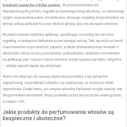
trwałość zapachu o kilka godzin
.
W przeciwieństwie do
standardowych perfum, mgiełki te zawierają mniej alkoholu, co minimizuje
ryzyko wysuszenia pasm. Dodatkowo, stosując mgiełkę bezpośrednio na
włosy, unikaj aplikacji tuż przy skórze głowy, aby nie obciążać włosów.
Rozważ również technikę aplikacji, spryskując szczotkę do włosów
mgiełką, a następnie delikatnie przeczesując włosy. Taki sposób pozwoli
równomiernie rozprowadzić zapach, a także zminimalizować kontakt z
alkoholem, który może powodować uszkodzenia. Idealnym momentem
na aplikację jest czas po myciu włosów, kiedy są jeszcze lekko wilgotne
– wtedy zapach lepiej się utrzymuje.
Warto też włączyć do swojej rutyny inne produkty z tej samej linii
zapachowej, na przykład odżywki czy szampony, co wzmocni efekt
zapachowy. Dzięki temu, po umyciu włosów będziesz mogła cieszyć się
długotrwałym aromatem, który przenika przez włosy przez wiele godzin,
a często i dni.
Jakie produkty do perfumowania włosów są
bezpieczne i skuteczne?