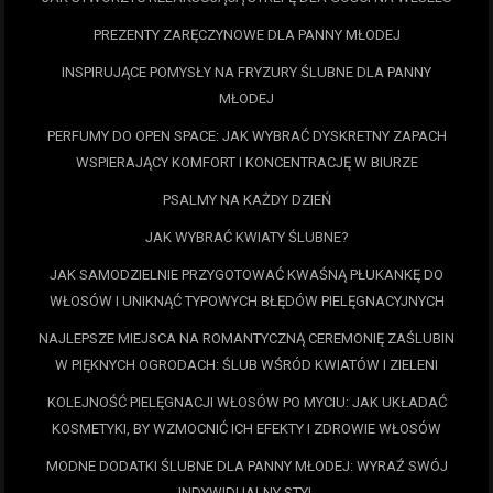
PREZENTY ZARĘCZYNOWE DLA PANNY MŁODEJ
INSPIRUJĄCE POMYSŁY NA FRYZURY ŚLUBNE DLA PANNY
MŁODEJ
PERFUMY DO OPEN SPACE: JAK WYBRAĆ DYSKRETNY ZAPACH
WSPIERAJĄCY KOMFORT I KONCENTRACJĘ W BIURZE
PSALMY NA KAŻDY DZIEŃ
JAK WYBRAĆ KWIATY ŚLUBNE?
JAK SAMODZIELNIE PRZYGOTOWAĆ KWAŚNĄ PŁUKANKĘ DO
WŁOSÓW I UNIKNĄĆ TYPOWYCH BŁĘDÓW PIELĘGNACYJNYCH
NAJLEPSZE MIEJSCA NA ROMANTYCZNĄ CEREMONIĘ ZAŚLUBIN
W PIĘKNYCH OGRODACH: ŚLUB WŚRÓD KWIATÓW I ZIELENI
KOLEJNOŚĆ PIELĘGNACJI WŁOSÓW PO MYCIU: JAK UKŁADAĆ
KOSMETYKI, BY WZMOCNIĆ ICH EFEKTY I ZDROWIE WŁOSÓW
MODNE DODATKI ŚLUBNE DLA PANNY MŁODEJ: WYRAŹ SWÓJ
INDYWIDUALNY STYL