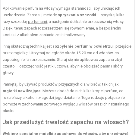
Aplikowanie perfum na włosy wymaga staranności, aby uniknąć ich
uszkodzenia. Zastosuj metodę
spryskania szczotki
– spryskaj kilka
razy szczotkę
perfumami
, a następnie delikatnie przeczesz nią włosy.
Dzięki temu zapach rozprzestrzeni się równomiernie, a bezpośredni
kontakt z alkoholem zostanie zminimalizowany.
Inną skuteczną techniką jest
rozpylenie perfum w powietrzu
i przejście
przez mgiełkę. Utrzymuj odległość około 15-20 cm od włosów, co
zapobiegnie ich przesuszeniu. Staraj się nie aplikować zapachu zbyt
często – oszczędność jest kluczowa, aby nie obciążać pasm i skóry
głowy.
Pamiętaj, by używać produktów przyjaznych dla włosów, takich jak
mgiełki nawilżające
. Możesz dodać do nich kilka kropel perfum, co
rozcieńczy alkohol i złagodzi jego działanie. Tego rodzaju połączenie
pomoże w zachowaniu zdrowego wyglądu włosów oraz ich naturalnego
blasku.
Jak przedłużyć trwałość zapachu na włosach?
Wybierz specjalne mgiełki zapachowe do włosów, aby przedłużyć