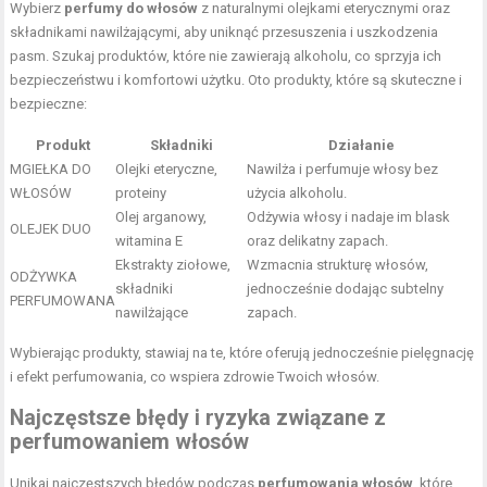
Wybierz
perfumy do włosów
z naturalnymi olejkami eterycznymi oraz
składnikami nawilżającymi, aby uniknąć przesuszenia i uszkodzenia
pasm. Szukaj produktów, które nie zawierają alkoholu, co sprzyja ich
bezpieczeństwu i komfortowi użytku. Oto produkty, które są skuteczne i
bezpieczne:
Produkt
Składniki
Działanie
MGIEŁKA DO
Olejki eteryczne,
Nawilża i perfumuje włosy bez
WŁOSÓW
proteiny
użycia alkoholu.
Olej arganowy,
Odżywia włosy i nadaje im blask
OLEJEK DUO
witamina E
oraz delikatny zapach.
Ekstrakty ziołowe,
Wzmacnia strukturę włosów,
ODŻYWKA
składniki
jednocześnie dodając subtelny
PERFUMOWANA
nawilżające
zapach.
Wybierając produkty, stawiaj na te, które oferują jednocześnie pielęgnację
i efekt perfumowania, co wspiera zdrowie Twoich włosów.
Najczęstsze błędy i ryzyka związane z
perfumowaniem włosów
Unikaj najczęstszych błędów podczas
perfumowania włosów
, które