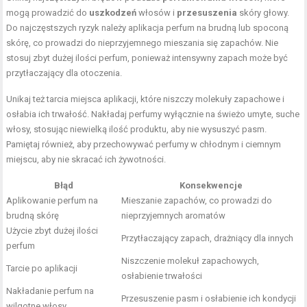
mogą prowadzić do
uszkodzeń
włosów i
przesuszenia
skóry głowy.
Do najczęstszych ryzyk należy aplikacja perfum na brudną lub spoconą
skórę, co prowadzi do nieprzyjemnego mieszania się zapachów. Nie
stosuj zbyt dużej ilości perfum, ponieważ intensywny zapach może być
przytłaczający dla otoczenia.
Unikaj też tarcia miejsca aplikacji, które niszczy molekuły zapachowe i
osłabia ich trwałość. Nakładaj perfumy wyłącznie na świeżo umyte, suche
włosy, stosując niewielką ilość produktu, aby nie wysuszyć pasm.
Pamiętaj również, aby przechowywać perfumy w chłodnym i ciemnym
miejscu, aby nie skracać ich żywotności.
Błąd
Konsekwencje
Aplikowanie
perfum na
Mieszanie zapachów, co prowadzi do
brudną skórę
nieprzyjemnych aromatów
Użycie zbyt dużej ilości
Przytłaczający zapach, drażniący dla innych
perfum
Niszczenie molekuł zapachowych,
Tarcie po aplikacji
osłabienie trwałości
Nakładanie perfum na
Przesuszenie pasm i osłabienie ich kondycji
wilgotne włosy