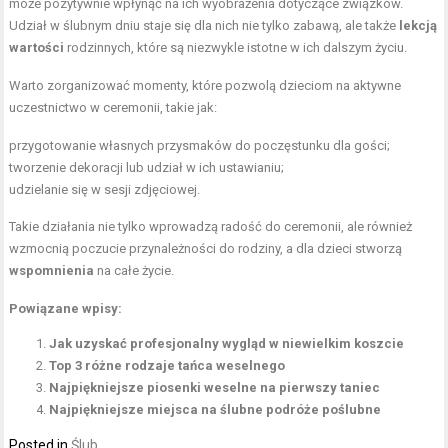
może pozytywnie wpłynąć na ich wyobrażenia dotyczące związków.
Udział w ślubnym dniu staje się dla nich nie tylko zabawą, ale także
lekcją
wartości
rodzinnych, które są niezwykle istotne w ich dalszym życiu.
Warto zorganizować momenty, które pozwolą dzieciom na aktywne
uczestnictwo w ceremonii, takie jak:
przygotowanie własnych przysmaków do poczęstunku dla gości;
tworzenie dekoracji lub udział w ich ustawianiu;
udzielanie się w sesji zdjęciowej.
Takie działania nie tylko wprowadzą radość do ceremonii, ale również
wzmocnią poczucie przynależności do rodziny, a dla dzieci stworzą
wspomnienia
na całe życie.
Powiązane wpisy:
Jak uzyskać profesjonalny wygląd w niewielkim koszcie
Top 3 różne rodzaje tańca weselnego
Najpiękniejsze piosenki weselne na pierwszy taniec
Najpiękniejsze miejsca na ślubne podróże poślubne
Posted in
Ślub