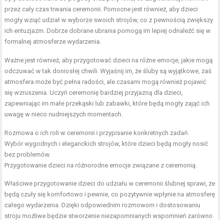
przez cały czas trwania ceremonii. Pomocne jest również, aby dzieci
mogły wziąć udział w wyborze swoich strojów, co z pewnością zwiększy
ich entuzjazm. Dobrze dobrane ubrania pomogą im lepiej odnaleźć się w
formalnej atmosferze wydarzenia.
Ważne jest również, aby przygotować dzieci na różne emocje, jakie mogą
odczuwać w tak doniosłej chwili. Wyjaśnij im, że śluby są wyjątkowe, zaś
atmosfera może być pełna radości, ale czasami mogą również pojawić
się wzruszenia. Uczyń ceremonię bardziej przyjazną dla dzieci,
zapewniając im małe przekąski lub zabawki, które będą mogły zająć ich
uwagę w nieco nudniejszych momentach.
Rozmowa o ich roli w ceremonii i przypisanie konkretnych zadań.
Wybór wygodnych i eleganckich strojów, które dzieci będą mogły nosić
bez problemów.
Przygotowanie dzieci na różnorodne emocje związane z ceremonią.
Właściwe przygotowanie dzieci do udziału w ceremonii ślubnej sprawi, że
będą czuły się komfortowo i pewnie, co pozytywnie wpłynie na atmosferę
całego wydarzenia. Dzięki odpowiednim rozmowom i dostosowaniu
stroju możliwe będzie stworzenie niezapomnianych wspomnień zarówno