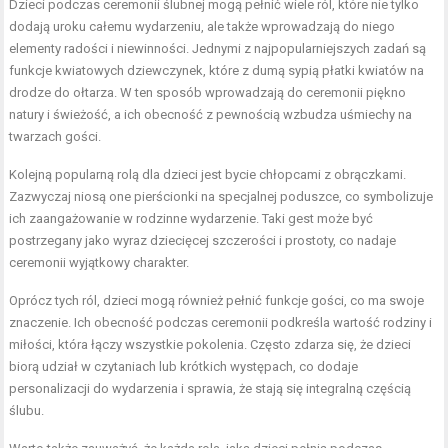
Dzieci podczas ceremonii ślubnej mogą pełnić wiele ról, które nie tylko
dodają uroku całemu wydarzeniu, ale także wprowadzają do niego
elementy radości i niewinności. Jednymi z najpopularniejszych zadań są
funkcje kwiatowych dziewczynek, które z dumą sypią płatki kwiatów na
drodze do ołtarza. W ten sposób wprowadzają do ceremonii piękno
natury i świeżość, a ich obecność z pewnością wzbudza uśmiechy na
twarzach gości.
Kolejną popularną rolą dla dzieci jest bycie chłopcami z obrączkami.
Zazwyczaj niosą one pierścionki na specjalnej poduszce, co symbolizuje
ich zaangażowanie w rodzinne wydarzenie. Taki gest może być
postrzegany jako wyraz dziecięcej szczerości i prostoty, co nadaje
ceremonii wyjątkowy charakter.
Oprócz tych ról, dzieci mogą również pełnić funkcje gości, co ma swoje
znaczenie. Ich obecność podczas ceremonii podkreśla wartość rodziny i
miłości, która łączy wszystkie pokolenia. Często zdarza się, że dzieci
biorą udział w czytaniach lub krótkich występach, co dodaje
personalizacji do wydarzenia i sprawia, że stają się integralną częścią
ślubu.