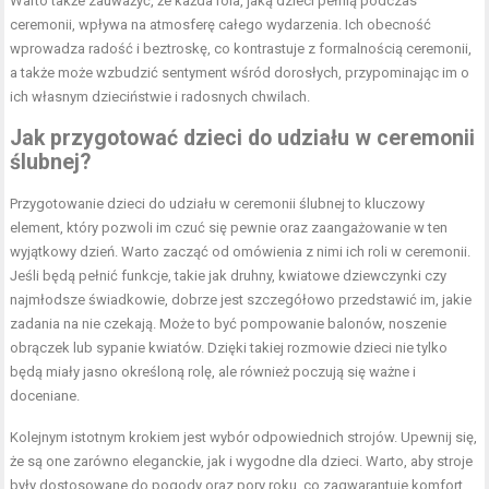
Warto także zauważyć, że każda rola, jaką dzieci pełnią podczas
ceremonii, wpływa na atmosferę całego wydarzenia. Ich obecność
wprowadza radość i beztroskę, co kontrastuje z formalnością ceremonii,
a także może wzbudzić sentyment wśród dorosłych, przypominając im o
ich własnym dzieciństwie i radosnych chwilach.
Jak przygotować dzieci do udziału w ceremonii
ślubnej?
Przygotowanie dzieci do udziału w ceremonii ślubnej to kluczowy
element, który pozwoli im czuć się pewnie oraz zaangażowanie w ten
wyjątkowy dzień. Warto zacząć od omówienia z nimi ich roli w ceremonii.
Jeśli będą pełnić funkcje, takie jak druhny, kwiatowe dziewczynki czy
najmłodsze świadkowie, dobrze jest szczegółowo przedstawić im, jakie
zadania na nie czekają. Może to być pompowanie balonów, noszenie
obrączek lub sypanie kwiatów. Dzięki takiej rozmowie dzieci nie tylko
będą miały jasno określoną rolę, ale również poczują się ważne i
doceniane.
Kolejnym istotnym krokiem jest wybór odpowiednich strojów. Upewnij się,
że są one zarówno eleganckie, jak i wygodne dla dzieci. Warto, aby stroje
były dostosowane do pogody oraz pory roku, co zagwarantuje komfort