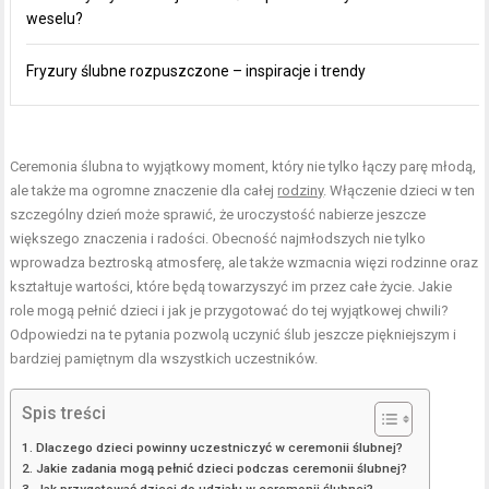
weselu?
Fryzury ślubne rozpuszczone – inspiracje i trendy
Ceremonia ślubna to wyjątkowy moment, który nie tylko łączy parę młodą,
ale także ma ogromne znaczenie dla całej
rodziny
. Włączenie dzieci w ten
szczególny dzień może sprawić, że uroczystość nabierze jeszcze
większego znaczenia i radości. Obecność najmłodszych nie tylko
wprowadza beztroską atmosferę, ale także wzmacnia więzi rodzinne oraz
kształtuje wartości, które będą towarzyszyć im przez całe życie. Jakie
role mogą pełnić dzieci i jak je przygotować do tej wyjątkowej chwili?
Odpowiedzi na te pytania pozwolą uczynić ślub jeszcze piękniejszym i
bardziej pamiętnym dla wszystkich uczestników.
Spis treści
Dlaczego dzieci powinny uczestniczyć w ceremonii ślubnej?
Jakie zadania mogą pełnić dzieci podczas ceremonii ślubnej?
Jak przygotować dzieci do udziału w ceremonii ślubnej?