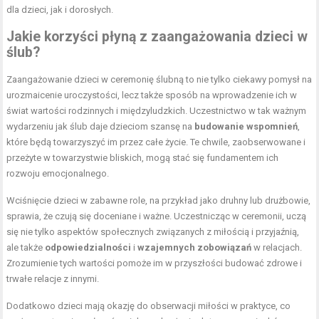
dla dzieci, jak i dorosłych.
Jakie korzyści płyną z zaangażowania dzieci w
ślub?
Zaangażowanie dzieci w ceremonię ślubną to nie tylko ciekawy pomysł na
urozmaicenie uroczystości, lecz także sposób na wprowadzenie ich w
świat wartości rodzinnych i międzyludzkich. Uczestnictwo w tak ważnym
wydarzeniu jak ślub daje dzieciom szansę na
budowanie wspomnień
,
które będą towarzyszyć im przez całe życie. Te chwile, zaobserwowane i
przeżyte w towarzystwie bliskich, mogą stać się fundamentem ich
rozwoju emocjonalnego.
Wciśnięcie dzieci w zabawne role, na przykład jako druhny lub drużbowie,
sprawia, że czują się doceniane i ważne. Uczestnicząc w ceremonii, uczą
się nie tylko aspektów społecznych związanych z miłością i przyjaźnią,
ale także
odpowiedzialności
i
wzajemnych zobowiązań
w relacjach.
Zrozumienie tych wartości pomoże im w przyszłości budować zdrowe i
trwałe relacje z innymi.
Dodatkowo dzieci mają okazję do obserwacji miłości w praktyce, co