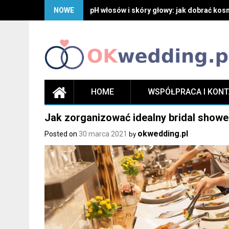
Skip
NOWE
pH włosów i skóry głowy: jak dobrać kosm
to
content
HOME
WSPÓŁPRACA I KON
Jak zorganizować idealny bridal showe
okwedding.pl
Posted on
30 marca 2021
by