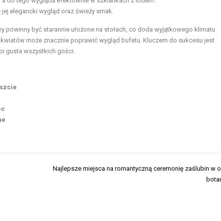
i, a do tego wygląda efektownie w szklankach z lodem.
jej elegancki wygląd oraz świeży smak.
y powinny być starannie ułożone na stołach, co doda wyjątkowego klimatu
k i kwiatów może znacznie poprawić wygląd bufetu. Kluczem do sukcesu jest
i gusta wszystkich gości.
oszcie
ec
ne
Najlepsze miejsca na romantyczną ceremonię zaślubin w 
bota