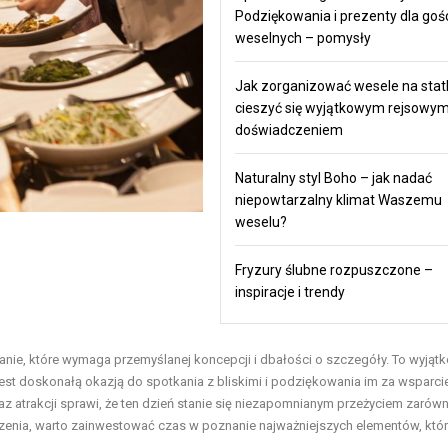
Podziękowania i prezenty dla goś
weselnych – pomysły
Jak zorganizować wesele na statk
cieszyć się wyjątkowym rejsowy
doświadczeniem
Naturalny styl Boho – jak nadać
niepowtarzalny klimat Waszemu
weselu?
Fryzury ślubne rozpuszczone –
inspiracje i trendy
zwanie, które wymaga przemyślanej koncepcji i dbałości o szczegóły. To wyjąt
jest doskonałą okazją do spotkania z bliskimi i podziękowania im za wsparci
z atrakcji sprawi, że ten dzień stanie się niezapomnianym przeżyciem zarówn
arzenia, warto zainwestować czas w poznanie najważniejszych elementów, któ