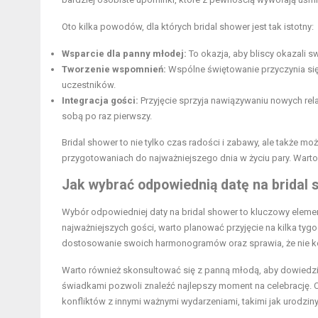
Oto kilka powodów, dla których bridal shower jest tak istotny:
Wsparcie dla panny młodej:
To okazja, aby bliscy okazali s
Tworzenie wspomnień:
Wspólne świętowanie przyczynia się
uczestników.
Integracja gości:
Przyjęcie sprzyja nawiązywaniu nowych rel
sobą po raz pierwszy.
Bridal shower to nie tylko czas radości i zabawy, ale także
przygotowaniach do najważniejszego dnia w życiu pary. Warto
Jak wybrać odpowiednią datę na bridal
Wybór odpowiedniej daty na bridal shower to kluczowy elem
najważniejszych gości, warto planować przyjęcie na kilka tyg
dostosowanie swoich harmonogramów oraz sprawia, że nie ko
Warto również skonsultować się z panną młodą, aby dowiedzieć 
świadkami pozwoli znaleźć najlepszy moment na celebrację. C
konfliktów z innymi ważnymi wydarzeniami, takimi jak urodziny