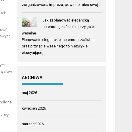
zorganizowana impreza, powinno mieć swój …
awę i
Jak zaplanować elegancką
ceremonię zaślubin i przyjęcie
edlać
weselne
kowych
Planowanie eleganckiej ceremonii zaślubin
oraz przyjęcia weselnego to niezwykle
ekscytujące, …
nym
omysłów,
ARCHIWA
maj 2026
myślone.
kwiecień 2026
kiety.
marzec 2026