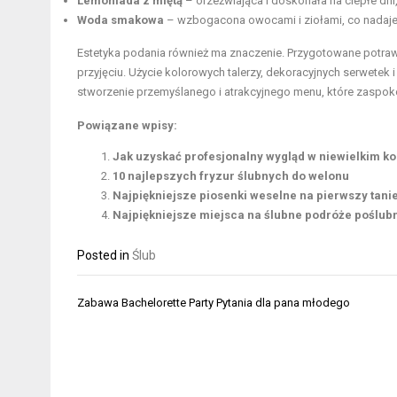
Lemoniada z miętą
– orzeźwiająca i doskonała na ciepłe dn
Woda smakowa
– wzbogacona owocami i ziołami, co nadaje 
Estetyka podania również ma znaczenie. Przygotowane potraw
przyjęciu. Użycie kolorowych talerzy, dekoracyjnych serwete
stworzenie przemyślanego i atrakcyjnego menu, które zaspoko
Powiązane wpisy:
Jak uzyskać profesjonalny wygląd w niewielkim k
10 najlepszych fryzur ślubnych do welonu
Najpiękniejsze piosenki weselne na pierwszy tani
Najpiękniejsze miejsca na ślubne podróże poślub
Posted in
Ślub
Nawigacja
Zabawa Bachelorette Party Pytania dla pana młodego
wpisu