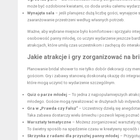
może być ozdobione kwiatami, co doda uroku całemu wydarz
Wynajęta sala
– jeśli planujesz dużą liczbę gości, wynajęci
zaaranżowanie przestrzeni według własnych potrzeb.
Ważne, aby wybrane miejsce było komfortowe i sprzyjało integr
osobowość panny młodej, co uczyni wydarzenie jeszcze bardz
atrakcjach, które umilą czas uczestnikom i zachęcą do interakc
Jakie atrakcje i gry zorganizować na br
Planowanie bridal shower to nie tylko dobór dekoracji czy me
gościom. Gry i zabawy stanowią doskonałą okazję do integrac
które mogą uczynić to wydarzenie szczególnym.
Quiz o parze młodej
– To jedna z najpopularniejszych atrakcj
młodego. Goście mogą rywalizować w drużynach lub indywidua
Gra w „Prawda czy Fałsz”
– Uczestnicy dzielą się anegdotam
Taka zabawa dostarczy wielu śmiechu i pozwoli lepiej poznać
Warsztaty tematyczne
– Możesz zorganizować warsztaty np. 
To świetny sposób na spędzenie czasu w kreatywny sposób i 
Skrzynka z radami dla przyszłej panny młodej
– Przygotu