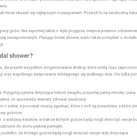
eniu.
e sali może okazać się najlepszym rozwiązaniem. Pozwoli to na swobodną zab
acji gości. Nie zapomnij także o stylu przyjęcia; miejsce powinno odzwierci
iej niezapomnianym. Planując bridal shower, warto także pomyśleć o dodat
ji.
idal shower?
nu, ale przede wszystkim zorganizowanie atrakcji, które umilą czas zaproszo
ji oraz wspólnego świętowania zbliżającego się wielkiego dnia. Oto kilka p
i. Przygotuj pytania dotyczące historii związku przyszłej panny młodej i pana
lnie, co wprowadzi element zdrowej rywalizacji.
i o sobie, a pozostali muszą zgadnąć, które z nich są prawdziwe, a które z
 się gościom.
z aranżacji kwiatów, w trakcie których goście będą mogli stworzyć swoje bu
zabranie do domu pięknej pamiątki.
j pudełko, do którego goście będą mogli wrzucać swoje rady dotyczące