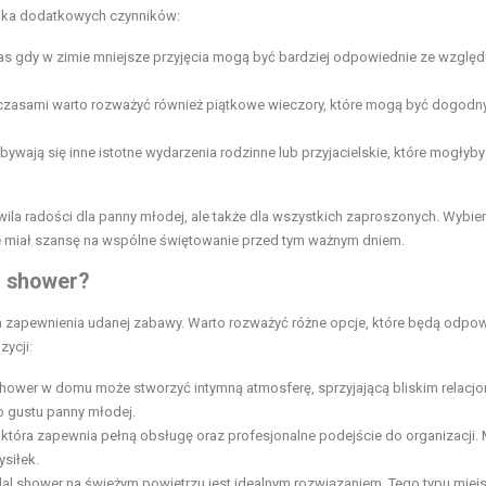
ilka dodatkowych czynników:
s gdy w zimie mniejsze przyjęcia mogą być bardziej odpowiednie ze względ
zasami warto rozważyć również piątkowe wieczory, które mogą być dogodn
ywają się inne istotne wydarzenia rodzinne lub przyjacielskie, które mogłyby
wila radości dla panny młodej, ale także dla wszystkich zaproszonych. Wybie
e miał szansę na wspólne świętowanie przed tym ważnym dniem.
l shower?
la zapewnienia udanej zabawy. Warto rozważyć różne opcje, które będą odpo
zycji:
shower w domu może stworzyć intymną atmosferę, sprzyjającą bliskim relacjo
 gustu panny młodej.
, która zapewnia pełną obsługę oraz profesjonalne podejście do organizacji.
siłek.
dal shower na świeżym powietrzu jest idealnym rozwiązaniem. Tego typu miej