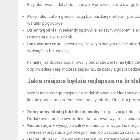
Przy planowaniu daty bridal shower warto wziąć pod uwagę k
Porę roku:
Latem goście mogą być bardziej dostępni, podcza
warunki pogodowe.
Dzień tygodnia:
Weekendy są zwykle lepszym wyborem, ale c
terminami dla wielu osób.
Inne wydarzenia:
Upewnij się, że w tym samym czasie nie odb
wpłynąć na frekwencję.
Pamiętaj, że dobrze zaplanowany bridal shower to nie tylko ch
odpowiednią datę, możesz zapewnić, że każdy z gości będzi
Jakie miejsce będzie najlepsze na brida
Wybór najlepszego miejsca na bridal shower jest kluczowy d
liczbie gości oraz preferencjom panny młodej. Oto kilka propo
Dom panny młodej lub bliskiej osoby
– organizacja bridal 
Dodatkowo, można swobodnie dostosować wystrój i menu do
Restauracja
– wynajęcie sali w restauracji to wygodna opcja
również skorzystać z gotowego menu, co oszczędza czas i wy
Ogród lub park
– dla miłośniczek natury, zorganizowanie bri