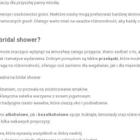
naczy dla przyszłej panny młodej.
ferencje i osobowości gości. Niektóre osoby mogą preferować bardziej ston
ynamicznych grach. Dlatego warto mieć na uwadze różnorodność, aby każdy c
bridal shower?
 może znacząco wpłynąć na atmosferę całego przyjęcia. Warto zadbać o to, 
jak i tematyce wydarzenia. Dobrym pomysłem są lekkie
przekąski
, które moż
agę na różnorodność, oferując coś zarówno dla wegetarian, jak i dla mięsoż
ealne na bridal shower:
dzieniem, co pozwala na zróżnicowanie smaków.
ub klasyczna sałatka warzywna z sosem jogurtowym.
 tradycyjne ciasto weselne, które cieszą oko i podniebienie.
wno
alkoholowe
, jak i
bezalkoholowe
opcje. Koktajle, lemoniady oraz różne 
kilka ciekawych propozycji:
e, które wprawią wszystkich w dobry nastrój.