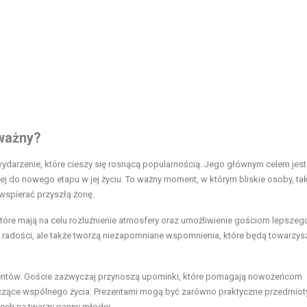
 ważny?
 wydarzenie, które cieszy się rosnącą popularnością. Jego głównym celem jest
do nowego etapu w jej życiu. To ważny moment, w którym bliskie osoby, tak
 wspierać przyszłą żonę.
które mają na celu rozluźnienie atmosfery oraz umożliwienie gościom lepszeg
ją radości, ale także tworzą niezapomniane wspomnienia, które będą towarzys
zentów. Goście zazwyczaj przynoszą upominki, które pomagają nowożeńcom
zące wspólnego życia. Prezentami mogą być zarówno praktyczne przedmioty,
ech na twarzy panny młodej.