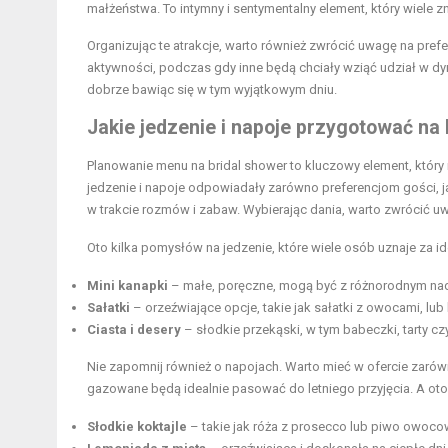
małżeństwa. To intymny i sentymentalny element, który wiele z
Organizując te atrakcje, warto również zwrócić uwagę na pre
aktywności, podczas gdy inne będą chciały wziąć udział w d
dobrze bawiąc się w tym wyjątkowym dniu.
Jakie jedzenie i napoje przygotować na 
Planowanie menu na bridal shower to kluczowy element, który
jedzenie i napoje odpowiadały zarówno preferencjom gości, 
w trakcie rozmów i zabaw. Wybierając dania, warto zwrócić uw
Oto kilka pomysłów na jedzenie, które wiele osób uznaje za id
Mini kanapki
– małe, poręczne, mogą być z różnorodnym na
Sałatki
– orzeźwiające opcje, takie jak sałatki z owocami, l
Ciasta i desery
– słodkie przekąski, w tym babeczki, tarty czy
Nie zapomnij również o napojach. Warto mieć w ofercie zaró
gazowane będą idealnie pasować do letniego przyjęcia. A oto 
Słodkie koktajle
– takie jak róża z prosecco lub piwo owocow