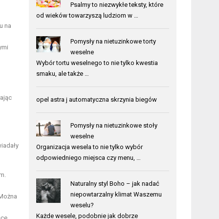
Psalmy to niezwykłe teksty, które
od wieków towarzyszą ludziom w …
u na
Pomysły na nietuzinkowe torty
ymi
weselne
Wybór tortu weselnego to nie tylko kwestia
smaku, ale także …
rając
opel astra j automatyczna skrzynia biegów
Pomysły na nietuzinkowe stoły
weselne
wiadały
Organizacja wesela to nie tylko wybór
odpowiedniego miejsca czy menu, …
m.
Naturalny styl Boho – jak nadać
niepowtarzalny klimat Waszemu
 Można
weselu?
Każde wesele, podobnie jak dobrze
sce