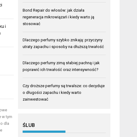
ci
Bond Repair do włosów: jak działa
regeneracja mikrowiązań i kiedy warto ją
stosować
u i
m
Dlaczego perfumy szybko znikają: przyczyny
utraty zapachu i sposoby na dłuższą trwałość
Dlaczego perfumy zimą słabiej pachną i jak
poprawić ich trwałość oraz intensywność?
Czy droższe perfumy są trwalsze: co decyduje
o długości zapachu i kiedy warto
zainwestować
kowe
e w tym
o dla
ŚLUB
re