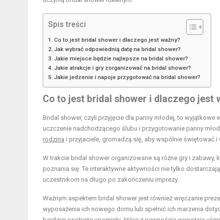
Spis treści
Co to jest bridal shower i dlaczego jest ważny?
Jak wybrać odpowiednią datę na bridal shower?
Jakie miejsce będzie najlepsze na bridal shower?
Jakie atrakcje i gry zorganizować na bridal shower?
Jakie jedzenie i napoje przygotować na bridal shower?
Co to jest bridal shower i dlaczego jest
Bridal shower, czyli przyjęcie dla panny młodej, to wyjątkowe
uczczenie nadchodzącego ślubu i przygotowanie panny młodej 
rodzina
i przyjaciele, gromadzą się, aby wspólnie świętować i
W trakcie bridal shower organizowane są różne gry i zabawy, 
poznania się. Te interaktywne aktywności nie tylko dostarcza
uczestnikom na długo po zakończeniu imprezy.
Ważnym aspektem bridal shower jest również wręczanie pre
wyposażenia ich nowego domu lub spełnić ich marzenia dotyc
bardziej osobiste upominki, które z pewnością wywołają uśmi