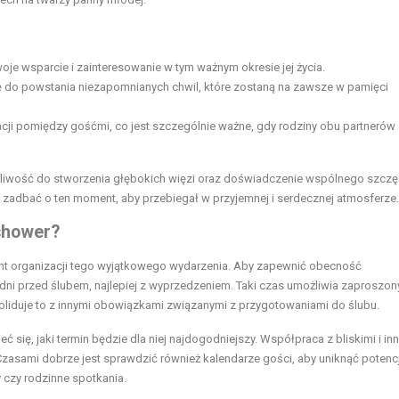
woje wsparcie i zainteresowanie w tym ważnym okresie jej życia.
 do powstania niezapomnianych chwil, które zostaną na zawsze w pamięci
acji pomiędzy gośćmi, co jest szczególnie ważne, gdy rodziny obu partnerów 
 możliwość do stworzenia głębokich więzi oraz doświadczenie wspólnego szczę
 zadbać o ten moment, aby przebiegał w przyjemnej i serdecznej atmosferze.
 shower?
ent organizacji tego wyjątkowego wydarzenia. Aby zapewnić obecność
odni przed ślubem, najlepiej z wyprzedzeniem. Taki czas umożliwia zaproszo
liduje to z innymi obowiązkami związanymi z przygotowaniami do ślubu.
się, jaki termin będzie dla niej najdogodniejszy. Współpraca z bliskimi i in
zasami dobrze jest sprawdzić również kalendarze gości, aby uniknąć potenc
 czy rodzinne spotkania.