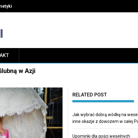
etyki i unikać najczęstszych błędów w pielęgnacji
TAKT
lubną w Azji
RELATED POST
Jak wybrać dobrą wódkę na wesel
inne okazje z dowozem w całej P
Upominki dla gości weselnych.