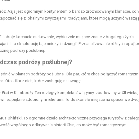
odróż. Azja jest ogromnym kontynentem o bardzo zróżnicowanym klimacie, co
 zapoznać się z lokalnymi zwyczajami i tradycjami, które mogą uczynić waszą
li oboje kochacie nurkowanie, wybierzcie miejsce znane z bogatego życia
ajach lub eksplorację tajemniczych dżungli. Przeanalizowanie różnych opcji 
cznej podróży poślubnej.
odczas podróży poślubnej?
ględnić w planach podróży poślubnej. Dla par, które chcą połączyć romantyzm
. Oto kilka z nich, które zasługują na uwagę.
r Wat
w Kambodży. Ten rozległy kompleks świątynny, zbudowany w XII wieku,
wnież pięknie zdobionymi reliefami. To doskonałe miejsce na spacer we dwoj
Mur Chiński
. To ogromne dzieło architektoniczne przyciąga turystów z całeg
iwość wspólnego odkrywania historii Chin, co może być romantycznym