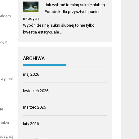
Jak wybrać idealną suknię ślubną:
Poradnik dla przyszłych panien
słońcem
młodych
Wybór idealnej sukni ślubnej to nie tylko
kwestia estetyki, ale …
cje,
ARCHIWA
,
maj 2026
owy jest
kwiecień 2026
marzec 2026
ie
bniża
luty 2026
busy, są