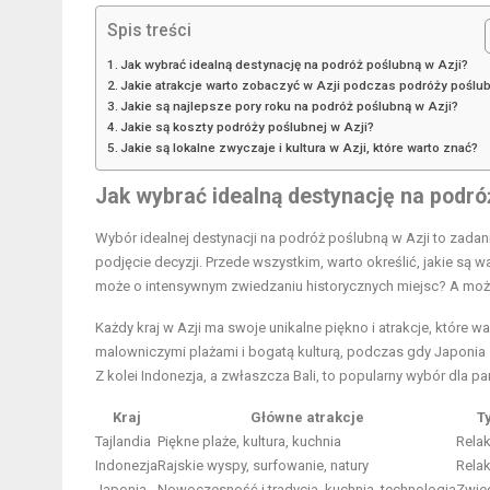
Spis treści
Jak wybrać idealną destynację na podróż poślubną w Azji?
Jakie atrakcje warto zobaczyć w Azji podczas podróży poślu
Jakie są najlepsze pory roku na podróż poślubną w Azji?
Jakie są koszty podróży poślubnej w Azji?
Jakie są lokalne zwyczaje i kultura w Azji, które warto znać?
Jak wybrać idealną destynację na podró
Wybór idealnej destynacji na podróż poślubną w Azji to zadan
podjęcie decyzji. Przede wszystkim, warto określić, jakie są wa
może o intensywnym zwiedzaniu historycznych miejsc? A może
Każdy kraj w Azji ma swoje unikalne piękno i atrakcje, które 
malowniczymi plażami i bogatą kulturą, podczas gdy Japonia 
Z kolei Indonezja, a zwłaszcza Bali, to popularny wybór dla p
Kraj
Główne atrakcje
T
Tajlandia
Piękne plaże, kultura, kuchnia
Relak
Indonezja
Rajskie wyspy, surfowanie, natury
Rela
Japonia
Nowoczesność i tradycja, kuchnia, technologia
Zwie