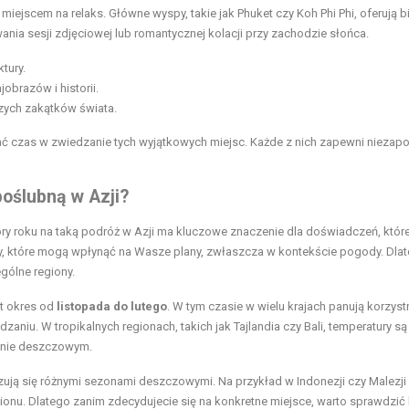
 miejscem na relaks. Główne wyspy, takie jak Phuket czy Koh Phi Phi, oferują b
nia sesji zdjęciowej lub romantycznej kolacji przy zachodzie słońca.
ktury.
obrazów i historii.
szych zakątków świata.
ać czas w zwiedzanie tych wyjątkowych miejsc. Każde z nich zapewni niezap
poślubną w Azji?
ry roku na taką podróż w Azji ma kluczowe znaczenie dla doświadczeń, któr
y, które mogą wpłynąć na Wasze plany, zwłaszcza w kontekście pogody. Dla
gólne regiony.
st okres od
listopada do lutego
. W tym czasie w wielu krajach panują korzyst
aniu. W tropikalnych regionach, takich jak Tajlandia czy Bali, temperatury są
zonie deszczowym.
yzują się różnymi sezonami deszczowymi. Na przykład w Indonezji czy Malezji
onu. Dlatego zanim zdecydujecie się na konkretne miejsce, warto sprawdzić 