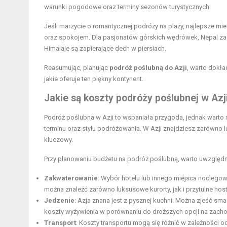
warunki pogodowe oraz terminy sezonów turystycznych.
Jeśli marzycie o romantycznej podróży na plaży, najlepsze mies
oraz spokojem. Dla pasjonatów górskich wędrówek, Nepal zac
Himalaje są zapierające dech w piersiach.
Reasumując, planując
podróż poślubną do Azji
, warto dokła
jakie oferuje ten piękny kontynent.
Jakie są koszty podróży poślubnej w Azj
Podróż poślubna w Azji to wspaniała przygoda, jednak warto
terminu oraz stylu podróżowania. W Azji znajdziesz zarówno l
kluczowy.
Przy planowaniu budżetu na podróż poślubną, warto uwzględn
Zakwaterowanie
: Wybór hotelu lub innego miejsca noclego
można znaleźć zarówno luksusowe kurorty, jak i przytulne hos
Jedzenie
: Azja znana jest z pysznej kuchni. Można zjeść sma
koszty wyżywienia w porównaniu do droższych opcji na zacho
Transport
: Koszty transportu mogą się różnić w zależności o