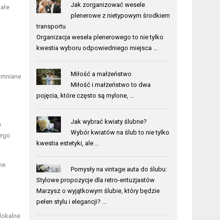
Jak zorganizować wesele
iałe
plenerowe z nietypowym środkiem
transportu
Organizacja wesela plenerowego to nie tylko
kwestia wyboru odpowiedniego miejsca …
Miłość a małżeństwo
omniane
Miłość i małżeństwo to dwa
pojęcia, które często są mylone, …
Jak wybrać kwiaty ślubne?
e
Wybór kwiatów na ślub to nie tylko
tego
kwestia estetyki, ale …
ne
Pomysły na vintage auta do ślubu:
Stylowe propozycje dla retro-entuzjastów
Marzysz o wyjątkowym ślubie, który będzie
pełen stylu i elegancji? …
lokalne