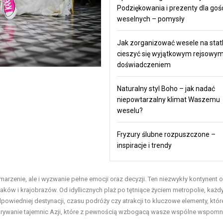
Podziękowania i prezenty dla goś
weselnych – pomysły
Jak zorganizować wesele na statk
cieszyć się wyjątkowym rejsowy
doświadczeniem
Naturalny styl Boho – jak nadać
niepowtarzalny klimat Waszemu
weselu?
Fryzury ślubne rozpuszczone –
inspiracje i trendy
marzenie, ale i wyzwanie pełne emocji oraz decyzji. Ten niezwykły kontynent o
ków i krajobrazów. Od idyllicznych plaż po tętniące życiem metropolie, każd
wiedniej destynacji, czasu podróży czy atrakcji to kluczowe elementy, któ
krywanie tajemnic Azji, które z pewnością wzbogacą wasze wspólne wspomni