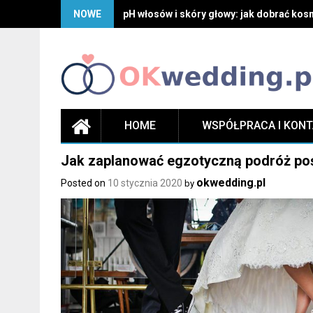
Skip
NOWE
pH włosów i skóry głowy: jak dobrać kosm
to
content
HOME
WSPÓŁPRACA I KON
Jak zaplanować egzotyczną podróż poś
okwedding.pl
Posted on
10 stycznia 2020
by