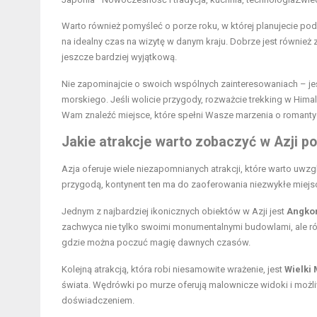
Warto również pomyśleć o porze roku, w której planujecie p
na idealny czas na wizytę w danym kraju. Dobrze jest również
jeszcze bardziej wyjątkową.
Nie zapominajcie o swoich wspólnych zainteresowaniach – jeś
morskiego. Jeśli wolicie przygody, rozważcie trekking w Himal
Wam znaleźć miejsce, które spełni Wasze marzenia o romanty
Jakie atrakcje warto zobaczyć w Azji p
Azja oferuje wiele niezapomnianych atrakcji, które warto uwz
przygodą, kontynent ten ma do zaoferowania niezwykłe miejsca
Jednym z najbardziej ikonicznych obiektów w Azji jest
Angko
zachwyca nie tylko swoimi monumentalnymi budowlami, ale ró
gdzie można poczuć magię dawnych czasów.
Kolejną atrakcją, która robi niesamowite wrażenie, jest
Wielki 
świata. Wędrówki po murze oferują malownicze widoki i możl
doświadczeniem.