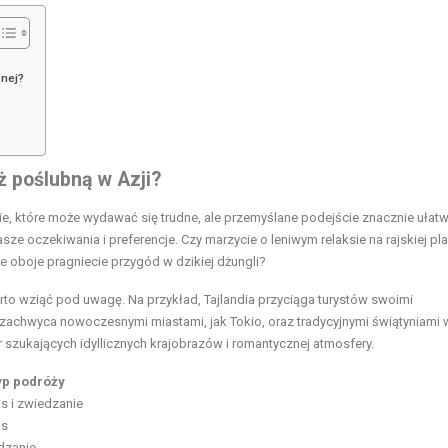
bnej?
ż poślubną w Azji?
ie, które może wydawać się trudne, ale przemyślane podejście znacznie ułatw
sze oczekiwania i preferencje. Czy marzycie o leniwym relaksie na rajskiej pla
 oboje pragniecie przygód w dzikiej dżungli?
warto wziąć pod uwagę. Na przykład, Tajlandia przyciąga turystów swoimi
zachwyca nowoczesnymi miastami, jak Tokio, oraz tradycyjnymi świątyniami w
ar szukających idyllicznych krajobrazów i romantycznej atmosfery.
yp podróży
s i zwiedzanie
ks
dzanie