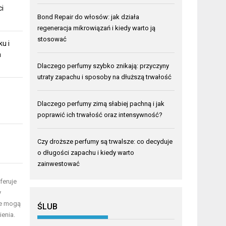
ci
Bond Repair do włosów: jak działa
regeneracja mikrowiązań i kiedy warto ją
stosować
u i
m
Dlaczego perfumy szybko znikają: przyczyny
utraty zapachu i sposoby na dłuższą trwałość
Dlaczego perfumy zimą słabiej pachną i jak
poprawić ich trwałość oraz intensywność?
Czy droższe perfumy są trwalsze: co decyduje
o długości zapachu i kiedy warto
zainwestować
feruje
y
re mogą
ŚLUB
enia.