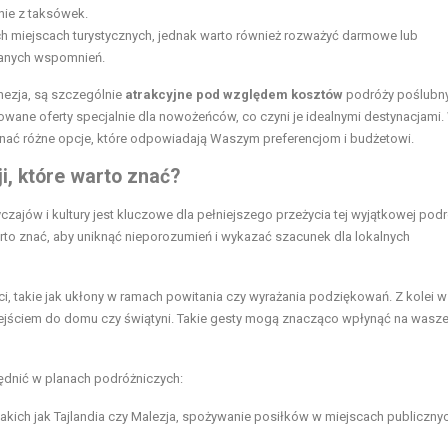
nie z taksówek.
ch miejscach turystycznych, jednak warto również rozważyć darmowe lub
ianych wspomnień.
onezja, są szczególnie
atrakcyjne pod względem kosztów
podróży poślubn
owane oferty specjalnie dla nowożeńców, co czyni je idealnymi destynacjami
wnać różne opcje, które odpowiadają Waszym preferencjom i budżetowi.
ji, które warto znać?
zajów i kultury jest kluczowe dla pełniejszego przeżycia tej wyjątkowej podr
warto znać, aby uniknąć nieporozumień i wykazać szacunek dla lokalnych
i, takie jak ukłony w ramach powitania czy wyrażania podziękowań. Z kolei w
ejściem do domu czy świątyni. Takie gesty mogą znacząco wpłynąć na wasze
ędnić w planach podróżniczych:
takich jak Tajlandia czy Malezja, spożywanie posiłków w miejscach publiczny