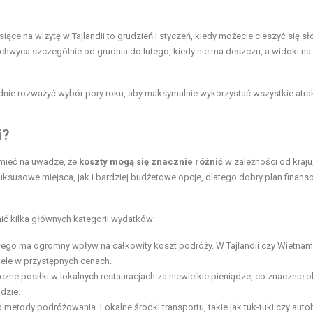
iące na wizytę w Tajlandii to grudzień i styczeń, kiedy możecie cieszyć się 
hwyca szczególnie od grudnia do lutego, kiedy nie ma deszczu, a widoki na
dnie rozważyć wybór pory roku, aby maksymalnie wykorzystać wszystkie atrak
i?
 mieć na uwadze, że
koszty mogą się znacznie różnić
w zależności od kraju
uksusowe miejsca, jak i bardziej budżetowe opcje, dlatego dobry plan finans
ić kilka głównych kategorii wydatków:
wego ma ogromny wpływ na całkowity koszt podróży. W Tajlandii czy Wietnam
tele w przystępnych cenach.
czne posiłki w lokalnych restauracjach za niewielkie pieniądze, co znacznie o
dzie.
d metody podróżowania. Lokalne środki transportu, takie jak tuk-tuki czy auto