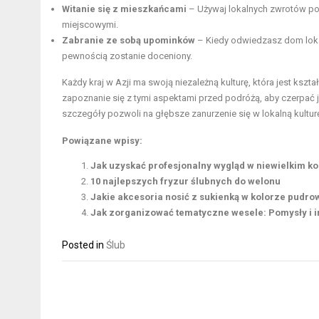
Witanie się z mieszkańcami
– Używaj lokalnych zwrotów powi
miejscowymi.
Zabranie ze sobą upominków
– Kiedy odwiedzasz dom lok
pewnością zostanie doceniony.
Każdy kraj w Azji ma swoją niezależną kulturę, która jest kszta
zapoznanie się z tymi aspektami przed podróżą, aby czerpać j
szczegóły pozwoli na głębsze zanurzenie się w lokalną kulturę 
Powiązane wpisy:
Jak uzyskać profesjonalny wygląd w niewielkim k
10 najlepszych fryzur ślubnych do welonu
Jakie akcesoria nosić z sukienką w kolorze pudro
Jak zorganizować tematyczne wesele: Pomysły i i
Posted in
Ślub
Nawigacja
wpisu