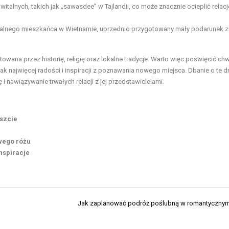
talnych, takich jak „sawasdee” w Tajlandii, co może znacznie ocieplić relacj
alnego mieszkańca w Wietnamie, uprzednio przygotowany mały podarunek z
łtowana przez historię, religię oraz lokalne tradycje. Warto więc poświęcić chw
ak najwięcej radości i inspiracji z poznawania nowego miejsca. Dbanie o te 
i nawiązywanie trwałych relacji z jej przedstawicielami.
oszcie
wego różu
nspiracje
Jak zaplanować podróż poślubną w romantyczny