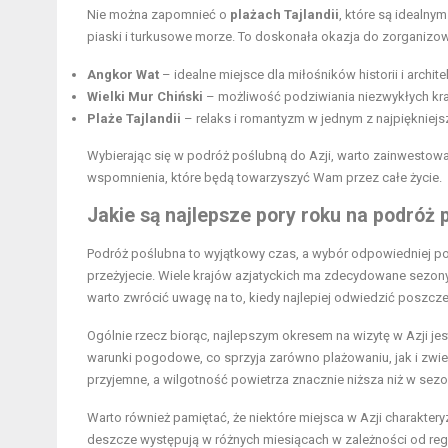
Nie można zapomnieć o
plażach Tajlandii
, które są idealnym
piaski i turkusowe morze. To doskonała okazja do zorganizowa
Angkor Wat
– idealne miejsce dla miłośników historii i archite
Wielki Mur Chiński
– możliwość podziwiania niezwykłych kraj
Plaże Tajlandii
– relaks i romantyzm w jednym z najpiękniej
Wybierając się w podróż poślubną do Azji, warto zainwestow
wspomnienia, które będą towarzyszyć Wam przez całe życie.
Jakie są najlepsze pory roku na podróż 
Podróż poślubna to wyjątkowy czas, a wybór odpowiedniej po
przeżyjecie. Wiele krajów azjatyckich ma zdecydowane sezon
warto zwrócić uwagę na to, kiedy najlepiej odwiedzić poszcze
Ogólnie rzecz biorąc, najlepszym okresem na wizytę w Azji je
warunki pogodowe, co sprzyja zarówno plażowaniu, jak i zwiedz
przyjemne, a wilgotność powietrza znacznie niższa niż w se
Warto również pamiętać, że niektóre miejsca w Azji charakter
deszcze występują w różnych miesiącach w zależności od regi