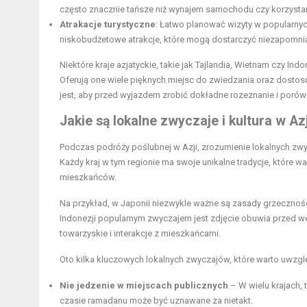
często znacznie tańsze niż wynajem samochodu czy korzysta
Atrakacje turystyczne
: Łatwo planować wizyty w popularny
niskobudżetowe atrakcje, które mogą dostarczyć niezapomn
Niektóre kraje azjatyckie, takie jak Tajlandia, Wietnam czy Ind
Oferują one wiele pięknych miejsc do zwiedzania oraz dostos
jest, aby przed wyjazdem zrobić dokładne rozeznanie i poró
Jakie są lokalne zwyczaje i kultura w Az
Podczas podróży poślubnej w Azji, zrozumienie lokalnych zwyc
Każdy kraj w tym regionie ma swoje unikalne tradycje, które 
mieszkańców.
Na przykład, w Japonii niezwykle ważne są zasady grzecznośc
Indonezji popularnym zwyczajem jest zdjęcie obuwia przed w
towarzyskie i interakcje z mieszkańcami.
Oto kilka kluczowych lokalnych zwyczajów, które warto uwzgl
Nie jedzenie w miejscach publicznych
– W wielu krajach, 
czasie ramadanu może być uznawane za nietakt.