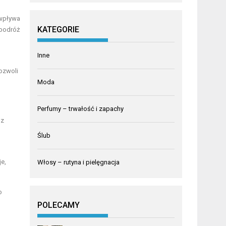
 wpływa
KATEGORIE
 podróż
Inne
pozwoli
Moda
Perfumy – trwałość i zapachy
 z
Ślub
e,
Włosy – rutyna i pielęgnacja
o
POLECAMY