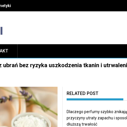
etyki i unikać najczęstszych błędów w pielęgnacji
TAKT
 ubrań bez ryzyka uszkodzenia tkanin i utrwalen
RELATED POST
Dlaczego perfumy szybko znikają
przyczyny utraty zapachu i sposo
dłuższą trwałość