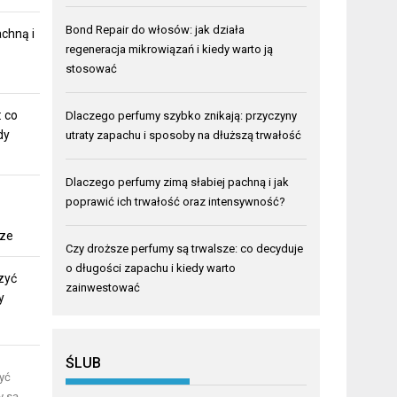
Bond Repair do włosów: jak działa
chną i
regeneracja mikrowiązań i kiedy warto ją
stosować
 co
Dlaczego perfumy szybko znikają: przyczyny
dy
utraty zapachu i sposoby na dłuższą trwałość
Dlaczego perfumy zimą słabiej pachną i jak
poprawić ich trwałość oraz intensywność?
rze
Czy droższe perfumy są trwalsze: co decyduje
o długości zapachu i kiedy warto
zyć
zainwestować
y
ŚLUB
yć
y są