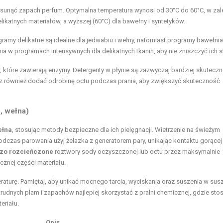
 usunąć zapach perfum. Optymalna temperatura wynosi od 30°C do 60°C, w zal
elikatnych materiałów, a wyższej (60°C) dla bawełny i syntetyków.
ramy delikatne są idealne dla jedwabiu i wełny, natomiast programy bawełni
ia w programach intensywnych dla delikatnych tkanin, aby nie zniszczyć ich st
tóre zawierają enzymy. Detergenty w płynie są zazwyczaj bardziej skuteczn
sz również dodać odrobinę octu podczas prania, aby zwiększyć skuteczność
, wełna)
ełna
, stosując metody bezpieczne dla ich pielęgnacji. Wietrzenie na świeżym
dczas parowania użyj żelazka z generatorem pary, unikając kontaktu gorącej
zo rozcieńczone
roztwory sody oczyszczonej lub octu przez maksymalnie 
cznej części materiału.
eraturę. Pamiętaj, aby unikać mocnego tarcia, wyciskania oraz suszenia w sus
trudnych plam i zapachów najlepiej skorzystać z pralni chemicznej, gdzie st
eriału.
Opis