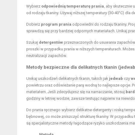
Wybierz
odpowiednią temperaturę prania
, aby skutecznie
od rodzaju tkaniny. Używaj niższej temperatury (30-40°C) dla d
Dobierz
program prania
odpowiedni do rodzaju tkaniny. Prog
sprawdzą się przy bardziej odpornych materiałach. Unikaj pran
Szukaj
detergentów
przeznaczonych do usuwania zapachów, k
proszki w przypadku prania w niższych temperaturach. Może
neutralizacji zapachów.
Metody bezpieczne dla delikatnych tkanin (jedwab
Unikaj uszkodzeń delikatnych tkanin, takich jak
jedwab
czy
w
powietrzu oraz odświeżanie parą wodną to najlepsze opcje. Po
materiałem. Jeśli zdecydujesz się na namaczanie, stosuj
bard
godziny w letniej wodzie, zawsze testując najpierw na niewido
Do prania ręcznego wybierz delikatne detergenty i niską temp
bębnowej, co może zniszczyć strukturę tkaniny. W przypadku 
są specjalistyczne metody łagodzące ryzyko uszkodzenia mat
Metoda