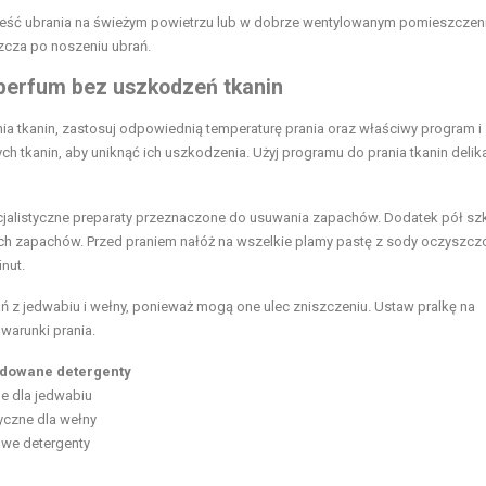
eść ubrania na świeżym powietrzu lub w dobrze wentylowanym pomieszczeni
szcza po noszeniu ubrań.
 perfum bez uszkodzeń tkanin
a tkanin, zastosuj odpowiednią temperaturę prania oraz właściwy program i
ch tkanin, aby uniknąć ich uszkodzenia. Użyj programu do prania tkanin delik
ecjalistyczne preparaty przeznaczone do usuwania zapachów. Dodatek pół szk
ych zapachów. Przed praniem nałóż na wszelkie plamy pastę z sody oczyszczo
nut.
ń z jedwabiu i wełny, ponieważ mogą one ulec zniszczeniu. Ustaw pralkę na
warunki prania.
dowane detergenty
e dla jedwabiu
yczne dla wełny
we detergenty