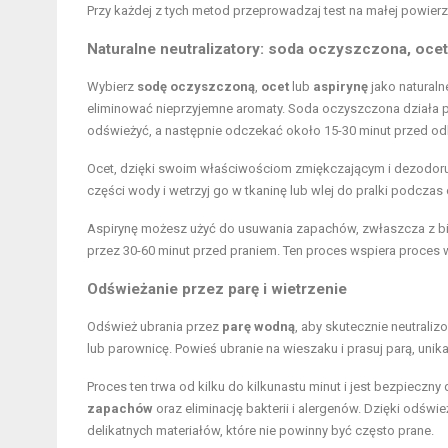
Przy każdej z tych metod przeprowadzaj test na małej powier
Naturalne neutralizatory: soda oczyszczona, ocet
Wybierz
sodę oczyszczoną
,
ocet
lub
aspirynę
jako naturaln
eliminować nieprzyjemne aromaty. Soda oczyszczona działa 
odświeżyć, a następnie odczekać około 15-30 minut przed od
Ocet, dzięki swoim właściwościom zmiękczającym i dezodorując
części wody i wetrzyj go w tkaninę lub wlej do pralki podcza
Aspirynę możesz użyć do usuwania zapachów, zwłaszcza z bia
przez 30-60 minut przed praniem. Ten proces wspiera proces wy
Odświeżanie przez parę i wietrzenie
Odśwież ubrania przez
parę wodną
, aby skutecznie neutrali
lub parownicę. Powieś ubranie na wieszaku i prasuj parą, unik
Proces ten trwa od kilku do kilkunastu minut i jest bezpieczn
zapachów
oraz eliminację bakterii i alergenów. Dzięki odświ
delikatnych materiałów, które nie powinny być często prane.