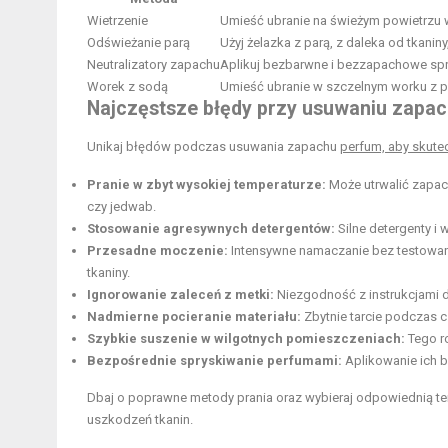
Wietrzenie
Umieść ubranie na świeżym powietrzu 
Odświeżanie parą
Użyj żelazka z parą, z daleka od tkanin
Neutralizatory zapachu
Aplikuj bezbarwne i bezzapachowe spra
Worek z sodą
Umieść ubranie w szczelnym worku z p
Najczęstsze błędy przy usuwaniu zapach
Unikaj błędów podczas usuwania zapachu
perfum, aby skutec
Pranie w zbyt wysokiej temperaturze:
Może utrwalić zapach
czy jedwab.
Stosowanie agresywnych detergentów:
Silne detergenty i
Przesadne moczenie:
Intensywne namaczanie bez testowan
tkaniny.
Ignorowanie zaleceń z metki:
Niezgodność z instrukcjami d
Nadmierne pocieranie materiału:
Zbytnie tarcie podczas c
Szybkie suszenie w wilgotnych pomieszczeniach:
Tego ro
Bezpośrednie spryskiwanie perfumami:
Aplikowanie ich b
Dbaj o poprawne metody prania oraz wybieraj odpowiednią te
uszkodzeń tkanin.