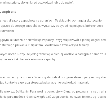
zchni materiału, aby uniknąć uszkodzeń lub odbarwień.
, aspiryna
e neutralizatory zapachów na ubraniach. Te składniki pomagają skutecznie
poprzez absorpcję zapachów; wystarczy posypać nią miejsce, które chcesz
kurzeniem.
ym, skutecznie neutralizuje zapachy. Przygotuj roztwór z jednej części octu
s ostatniego płukania. Dzięki temu dodatkowo zmiękczysz tkaniny.
łych ubrań. Rozpuść jedną tabletkę w ciepłej wodzie, a następnie namocz u
bielania i skutecznie eliminuje zapachy.
zować zapachy bez prania. Wykorzystaj żelazko z generatorem pary, ręczny st
ając kontaktu z gorącą stopą żelazka, aby nie uszkodzić materiału.
y dla większości tkanin. Para wodna penetruje włókna, co pozwala na
neutrali
eżaniu parą możesz również wygładzić zagniecenia, co czyni tę metodę idealn