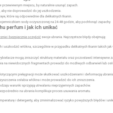
w przewiewnym miejscu, by naturalnie usunąć zapach.
y, aby nie doprowadzić do jej uszkodzenia.
ye, które są odpowiednie dla delikatnych tkanin.
ojemniczkiem sody oczyszczonej na 24-48 godzin, aby pochłonąć zapachy.
u perfum i jak ich unikać
znie i bezpiecznie oczyścić
swoje ubrania. Najczęstsze błędy obejmują:
 i uszkodzić włókna, szczególnie w przypadku delikatnych tkanin takich jak
 wybielacze mogą zniszczyć strukturę materiału oraz pozostawić intensywne z
ia na niewidocznych fragmentach prowadzi do możliwych odbarwień lub osł
otyczącymi pielęgnacji może skutkować uszkodzeniami i deformacją ubrania
zyszczenia osłabia włókna i może prowadzić do ich zniszczenia.
dzaju warunki sprzyjają utrwalaniu nieprzyjemnych zapachów.
ezpośrednio na ubrania komplikuje proces usuwania aromatu.
mperaturę i detergenty, aby zminimalizować ryzyko powyższych błędów i uni