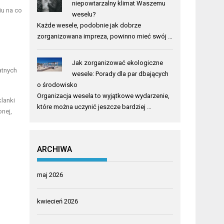
niepowtarzalny klimat Waszemu
u na co
weselu?
Każde wesele, podobnie jak dobrze
zorganizowana impreza, powinno mieć swój …
Jak zorganizować ekologiczne
atnych
wesele: Porady dla par dbających
o środowisko
Organizacja wesela to wyjątkowe wydarzenie,
lanki
które można uczynić jeszcze bardziej …
nej,
ARCHIWA
maj 2026
kwiecień 2026