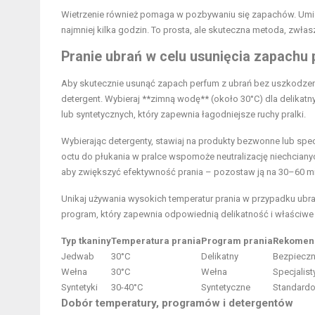
Wietrzenie również pomaga w pozbywaniu się zapachów. Umi
najmniej kilka godzin. To prosta, ale skuteczna metoda, zwła
Pranie ubrań w celu usunięcia zapachu
Aby skutecznie usunąć zapach perfum z ubrań bez uszkodzeni
detergent. Wybieraj **zimną wodę** (około 30°C) dla delikatny
lub syntetycznych, który zapewnia łagodniejsze ruchy pralki.
Wybierając detergenty, stawiaj na produkty bezwonne lub sp
octu do płukania w pralce wspomoże neutralizację niechcian
aby zwiększyć efektywność prania – pozostaw ją na 30–60 mi
Unikaj używania wysokich temperatur prania w przypadku ubra
program, który zapewnia odpowiednią delikatność i właściwe 
Typ tkaniny
Temperatura prania
Program prania
Rekomen
Jedwab
30°C
Delikatny
Bezpieczn
Wełna
30°C
Wełna
Specjalist
Syntetyki
30-40°C
Syntetyczne
Standardo
Dobór temperatury, programów i detergentów