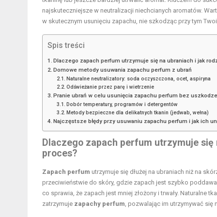
najskuteczniejsze w neutralizacji niechcianych aromatów. Wa
w skutecznym usunięciu zapachu, nie szkodząc przy tym Two
Spis treści
Dlaczego zapach perfum utrzymuje się na ubraniach i jak rod
Domowe metody usuwania zapachu perfum z ubrań
Naturalne neutralizatory: soda oczyszczona, ocet, aspiryna
Odświeżanie przez parę i wietrzenie
Pranie ubrań w celu usunięcia zapachu perfum bez uszkodze
Dobór temperatury, programów i detergentów
Metody bezpieczne dla delikatnych tkanin (jedwab, wełna)
Najczęstsze błędy przy usuwaniu zapachu perfum i jak ich un
Dlaczego zapach perfum utrzymuje się n
proces?
Zapach perfum
utrzymuje się dłużej na ubraniach niż na sk
przeciwieństwie do skóry, gdzie zapach jest szybko poddawan
co sprawia, że zapach jest mniej złożony i trwały. Naturalne tka
zatrzymuje
zapachy perfum
, pozwalając im utrzymywać się n