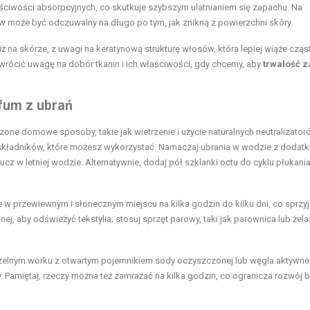
łaściwości absorpcyjnych, co skutkuje szybszym ulatnianiem się zapachu. Na
ów może być odczuwalny na długo po tym, jak znikną z powierzchni skóry.
 na skórze, z uwagi na keratynową strukturę włosów, która lepiej wiąże cząs
zwrócić uwagę na dobór tkanin i ich właściwości, gdy chcemy, aby
trwałość 
fum z ubrań
ne domowe sposoby, takie jak wietrzenie i użycie naturalnych neutralizator
 składników, które możesz wykorzystać. Namaczaj ubrania w wodzie z dodat
cz w letniej wodzie. Alternatywnie, dodaj pół szklanki octu do cyklu płukani
w przewiewnym i słonecznym miejscu na kilka godzin do kilku dni, co sprzyj
ej, aby odświeżyć tekstylia; stosuj sprzęt parowy, taki jak parownica lub żel
zczelnym worku z otwartym pojemnikiem sody oczyszczonej lub węgla aktywn
Pamiętaj, rzeczy można też zamrażać na kilka godzin, co ogranicza rozwój ba