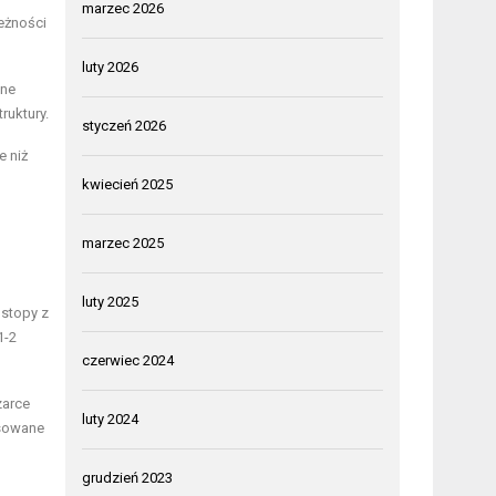
marzec 2026
eżności
luty 2026
ane
ruktury.
styczeń 2026
e niż
kwiecień 2025
marzec 2025
luty 2025
 stopy z
1-2
czerwiec 2024
zarce
luty 2024
osowane
grudzień 2023