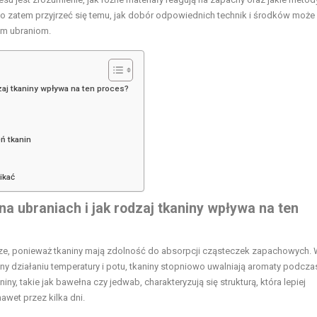
rto zatem przyjrzeć się temu, jak dobór odpowiednich technik i środków moż
im ubraniom.
zaj tkaniny wpływa na ten proces?
ń tkanin
ikać
a ubraniach i jak rodzaj tkaniny wpływa na ten
órze, ponieważ tkaniny mają zdolność do absorpcji cząsteczek zapachowych.
y działaniu temperatury i potu, tkaniny stopniowo uwalniają aromaty podczas
niny, takie jak bawełna czy jedwab, charakteryzują się strukturą, która lepiej
awet przez kilka dni.