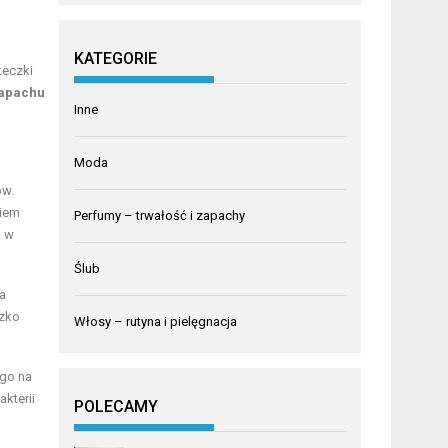
KATEGORIE
teczki
zapachu
Inne
Moda
ów.
kiem
Perfumy – trwałość i zapachy
a w
Ślub
a
azko
Włosy – rutyna i pielęgnacja
ego na
kterii
POLECAMY