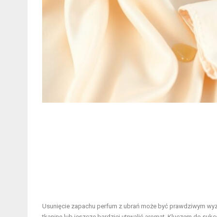
Usunięcie zapachu perfum z ubrań może być prawdziwym wyz
tkaninę lub jeszcze bardziej utrwalić aromat. Kluczem do sukc