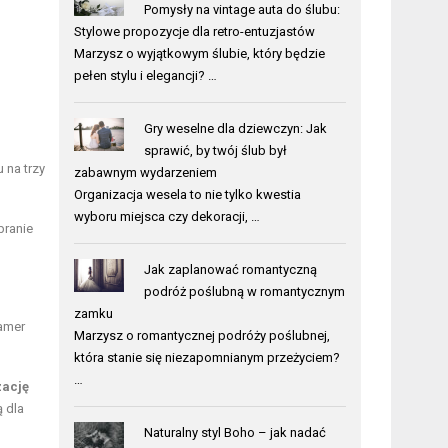
Pomysły na vintage auta do ślubu:
Stylowe propozycje dla retro-entuzjastów
Marzysz o wyjątkowym ślubie, który będzie
pełen stylu i elegancji? …
Gry weselne dla dziewczyn: Jak
sprawić, by twój ślub był
 na trzy
zabawnym wydarzeniem
Organizacja wesela to nie tylko kwestia
wyboru miejsca czy dekoracji, …
branie
Jak zaplanować romantyczną
podróż poślubną w romantycznym
zamku
eamer
Marzysz o romantycznej podróży poślubnej,
która stanie się niezapomnianym przeżyciem?
…
zację
ą dla
Naturalny styl Boho – jak nadać