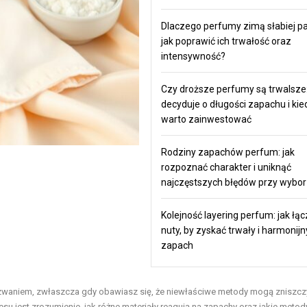
Dlaczego perfumy zimą słabiej pa
jak poprawić ich trwałość oraz
intensywność?
Czy droższe perfumy są trwalsze:
decyduje o długości zapachu i kie
warto zainwestować
Rodziny zapachów perfum: jak
rozpoznać charakter i uniknąć
najczęstszych błędów przy wybo
Kolejność layering perfum: jak łąc
nuty, by zyskać trwały i harmonijn
zapach
waniem, zwłaszcza gdy obawiasz się, że niewłaściwe metody mogą zniszcz
esu jest zrozumienie, jak różne materiały reagują na zapachy oraz jakie metod