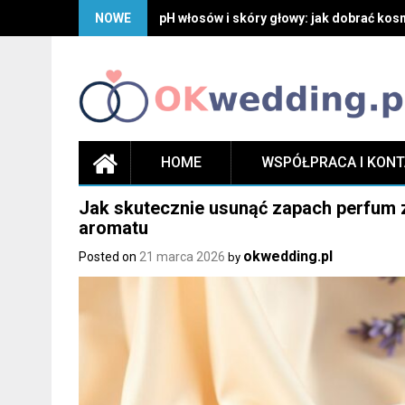
Skip
NOWE
pH włosów i skóry głowy: jak dobrać kosm
to
content
HOME
WSPÓŁPRACA I KON
Jak skutecznie usunąć zapach perfum z
aromatu
okwedding.pl
Posted on
21 marca 2026
by