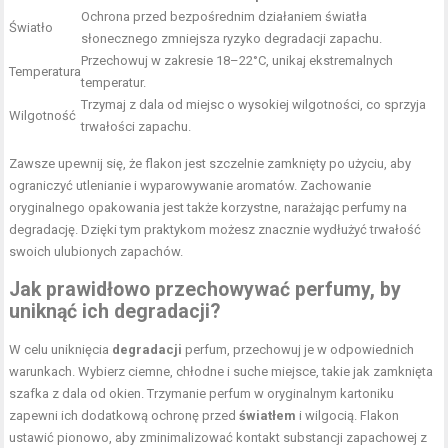
Ochrona przed bezpośrednim działaniem światła
Światło
słonecznego zmniejsza ryzyko degradacji zapachu.
Przechowuj w zakresie 18–22°C, unikaj ekstremalnych
Temperatura
temperatur.
Trzymaj z dala od miejsc o wysokiej wilgotności, co sprzyja
Wilgotność
trwałości zapachu.
Zawsze upewnij się, że flakon jest szczelnie zamknięty po użyciu, aby
ograniczyć utlenianie i wyparowywanie aromatów. Zachowanie
oryginalnego opakowania jest także korzystne, narażając perfumy na
degradację. Dzięki tym praktykom możesz znacznie wydłużyć trwałość
swoich ulubionych zapachów.
Jak prawidłowo przechowywać perfumy, by
uniknąć ich degradacji?
W celu uniknięcia
degradacji
perfum, przechowuj je w odpowiednich
warunkach. Wybierz ciemne, chłodne i suche miejsce, takie jak zamknięta
szafka z dala od okien. Trzymanie perfum w oryginalnym kartoniku
zapewni ich dodatkową ochronę przed
światłem
i wilgocią. Flakon
ustawić pionowo, aby zminimalizować kontakt substancji zapachowej z