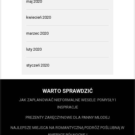
maj 2020
kwiecień 2020
marzec 2020
luty 2020
styczeń 2020
WARTO SPRAWDZIĆ
JAK ZAPLANOWAĆ NIEFORMALNE WESELE: POMYSŁY I
INSPIRACJE
PREZENTY ZARĘCZYNOWE DLA PANNY MŁODEJ
NAJLEPSZE MIEJSCA NA ROMANTYCZNĄ PODRÓŻ POŚLUBNĄ W
AMERYCE PÓŁNOCNEJ