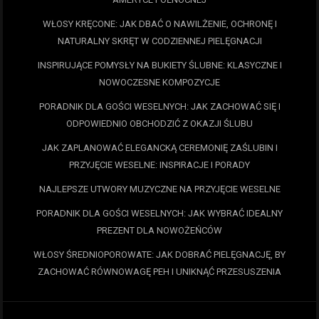
WŁOSY KRĘCONE: JAK DBAĆ O NAWILŻENIE, OCHRONĘ I
NATURALNY SKRĘT W CODZIENNEJ PIELĘGNACJI
INSPIRUJĄCE POMYSŁY NA BUKIETY ŚLUBNE: KLASYCZNE I
NOWOCZESNE KOMPOZYCJE
PORADNIK DLA GOŚCI WESELNYCH: JAK ZACHOWAĆ SIĘ I
ODPOWIEDNIO OBCHODZIĆ Z OKAZJI ŚLUBU
JAK ZAPLANOWAĆ ELEGANCKĄ CEREMONIĘ ZAŚLUBIN I
PRZYJĘCIE WESELNE: INSPIRACJE I PORADY
NAJLEPSZE UTWORY MUZYCZNE NA PRZYJĘCIE WESELNE
PORADNIK DLA GOŚCI WESELNYCH: JAK WYBRAĆ IDEALNY
PREZENT DLA NOWOŻEŃCÓW
WŁOSY ŚREDNIOPOROWATE: JAK DOBRAĆ PIELĘGNACJĘ, BY
ZACHOWAĆ RÓWNOWAGĘ PEH I UNIKNĄĆ PRZESUSZENIA