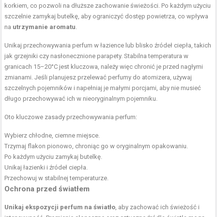
korkiem, co pozwoli na dłuższe zachowanie świeżości. Po każdym użyciu
szczelnie zamykaj butelkę, aby ograniczyć dostęp powietrza, co wpływa
na
utrzymanie aromatu
.
Unikaj przechowywania perfum w łazience lub blisko źródeł ciepła, takich
jak grzejniki czy nasłonecznione parapety. Stabilna temperatura w
granicach 15–20°C jest kluczowa, należy więc chronić je przed nagłymi
zmianami. Jeśli planujesz przelewać perfumy do atomizera, używaj
szczelnych pojemników i napełniaj je małymi porcjami, aby nie musieć
długo przechowywać ich w nieoryginalnym pojemniku.
Oto kluczowe zasady przechowywania perfum:
Wybierz chłodne, ciemne miejsce.
Trzymaj flakon pionowo, chroniąc go w oryginalnym opakowaniu.
Po każdym użyciu zamykaj butelkę.
Unikaj łazienki i źródeł ciepła.
Przechowuj w stabilnej temperaturze.
Ochrona przed światłem
Unikaj ekspozycji perfum na światło
, aby zachować ich świeżość i