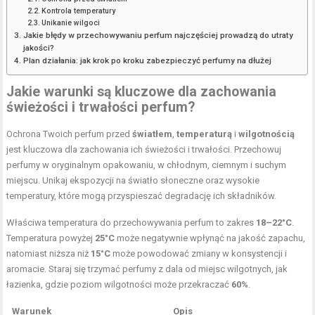
Kontrola temperatury
Unikanie wilgoci
Jakie błędy w przechowywaniu perfum najczęściej prowadzą do utraty
jakości?
Plan działania: jak krok po kroku zabezpieczyć perfumy na dłużej
Jakie warunki są kluczowe dla zachowania
świeżości i trwałości perfum?
Ochrona Twoich perfum przed
światłem
,
temperaturą
i
wilgotnością
jest kluczowa dla zachowania ich świeżości i trwałości. Przechowuj
perfumy w oryginalnym opakowaniu, w chłodnym, ciemnym i suchym
miejscu. Unikaj ekspozycji na światło słoneczne oraz wysokie
temperatury, które mogą przyspieszać degradację ich składników.
Właściwa temperatura do przechowywania perfum to zakres
18–22°C
.
Temperatura powyżej
25°C
może negatywnie wpłynąć na jakość zapachu,
natomiast niższa niż
15°C
może powodować zmiany w konsystencji i
aromacie. Staraj się trzymać perfumy z dala od miejsc wilgotnych, jak
łazienka, gdzie poziom wilgotności może przekraczać
60%
.
Warunek
Opis