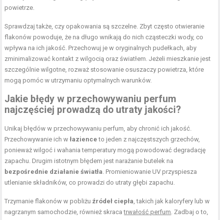
powietrze.
Sprawdzaj także, czy opakowania są szczelne. Zbyt często otwieranie
flakonów powoduje, że na długo wnikają do nich cząsteczki wody, co
wpływa na ich jakość. Przechowuj je w oryginalnych pudełkach, aby
zminimalizować kontakt z wilgocią oraz światłem. Jeżeli mieszkanie jest
szczególnie wilgotne, rozważ stosowanie osuszaczy powietrza, które
mogą pomóc w utrzymaniu optymalnych warunków.
Jakie błędy w przechowywaniu perfum
najczęściej prowadzą do utraty jakości?
Unikaj błędów w przechowywaniu perfum, aby chronić ich jakość.
Przechowywanie ich w
łazience
to jeden z najczęstszych grzechów,
ponieważ wilgoć i wahania temperatury mogą powodować degradację
zapachu. Drugim istotnym błędem jest narażanie butelek na
bezpośrednie działanie światła
. Promieniowanie UV przyspiesza
utlenianie składników, co prowadzi do utraty głębi zapachu.
Trzymanie flakonów w pobliżu
źródeł ciepła
, takich jak kaloryfery lub w
nagrzanym samochodzie, również skraca
trwałość perfum
. Zadbaj o to,