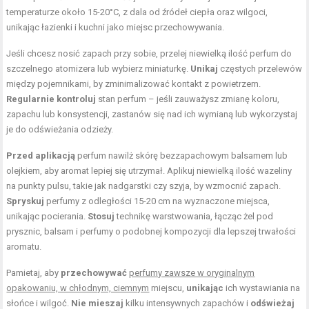
temperaturze około 15-20°C, z dala od źródeł ciepła oraz wilgoci,
unikając łazienki i kuchni jako miejsc przechowywania.
Jeśli chcesz nosić zapach przy sobie, przelej niewielką ilość perfum do
szczelnego atomizera lub wybierz miniaturkę.
Unikaj
częstych przelewów
między pojemnikami, by zminimalizować kontakt z powietrzem.
Regularnie kontroluj
stan perfum – jeśli zauważysz zmianę koloru,
zapachu lub konsystencji, zastanów się nad ich wymianą lub wykorzystaj
je do odświeżania odzieży.
Przed aplikacją
perfum nawilż skórę bezzapachowym balsamem lub
olejkiem, aby aromat lepiej się utrzymał. Aplikuj niewielką ilość wazeliny
na punkty pulsu, takie jak nadgarstki czy szyja, by wzmocnić zapach.
Spryskuj
perfumy z odległości 15-20 cm na wyznaczone miejsca,
unikając pocierania.
Stosuj
technikę warstwowania, łącząc żel pod
prysznic, balsam i perfumy o podobnej kompozycji dla lepszej trwałości
aromatu.
Pamietaj, aby
przechowywać
perfumy zawsze w oryginalnym
opakowaniu, w chłodnym, ciemnym
miejscu,
unikając
ich wystawiania na
słońce i wilgoć.
Nie mieszaj
kilku intensywnych zapachów i
odświeżaj