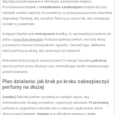
aby były przechowywane w chłodnym, zacienionym miejscu.
Pozostawianie butelek z
niedokładnie zamkniętymi
korkami lub bez
nakrętek uwalnia zapachy do powietrza, co przyspiesza proces naturalnej
degradacji. Pamiętaj, aby zamykać flakony po użyciu tak, aby zmniejszyć
kontakt z powietrzem.
Kolejnym błędem jest
wstrząsanie
butelką, co wprowadza powietrze do
płynu i
powoduje utlenianie
. Podczas aplikacji perfum, nie trzeć skóry,
ponieważ to również obniża jakość zapachu. Zamiast tego, delikatnie
nałóż perfumy na skórę, aby zachować ich świeżość.
Wdrożenie tych prostych zasad pozwoli Ci cieszyć się pełną
jakością
swoich perfum przez dłuższy czas, minimalizując skutki niewłaściwego
przechowywania.
Plan działania: jak krok po kroku zabezpieczyć
perfumy na dłużej
Zamknij
flakonik perfum szczelnie po każdym użyciu, aby
zminimalizować dostęp powietrza i ograniczyć utlenianie.
Przechowuj
perfumy w oryginalnym kartoniku lub w ciemnym opakowaniu, które
chroni przed światłem.
Umieść
je w chłodnym miejscu o stałej