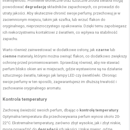
intensywność. Promienie słoneczne oraz sztuczne źródła światła mogą
powodować
degradację
składników zapachowych, co prowadzi do
utraty jakości. Aby skutecznie chronić swoje perfumy, przechowuj je w
zaciemnionym miejscu, takim jak szafka, lub wrzuć flakon do
oryginalnego, nieprzezroczystego opakowania. Dzięki temu zapobiegasz
ich niekorzystnemu kontaktowi z światłem, co wpływa na stabilność
zapachu.
Warto również zainwestować w dodatkowe osłony, jak
czarne
lub
ciemne
materiały, którymi można owinąć flakon, co dodatkowo zwiększy
ochronę przed promieniowaniem. Sprawdzaj również, aby nie stawiać
perfum blisko okien ani w miejscach, gdzie wystawione są na działanie
sztucznego światła, takiego jak lampy LED czy świetlówki. Chroniąc
swoje perfumy w ten sposób, zagwarantujesz im dłuższą trwałość i
zachowanie oryginalnego aromatu.
Kontrola temperatury
Zachowaj świeżość swoich perfum, dbając o
kontrolę temperatury
.
Optymalna temperatura dla przechowywania perfum wynosi około 20-
22°C. Ekstremalne temperatury, zarówno zbyt wysokie, jak i zbyt niskie,
mogą prowadzić do
degradacji
ich jakości. Unikaj miejsc, gdzie