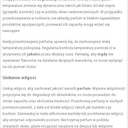
temperatura zmienia się dynamicznie, takich jak blisko źródeł ciepła
(grzejniki, kominki) czy w pobliżu okien nasłonecznionych. W przypadku
przechowywania w lodówce, nie układaj perfum w bliskim sąsiedztwie
produktów spożywczych, ponieważ ich zapachy mogą wrzeć się
nawzajem.
Kiedy przechowujesz perfumy, upewnij się, że zachowujesz stałą
temperaturę pokojową. Regularna kontrola temperatury pomoże ci w
utrzymaniu ich
jakości
przez dłuższy czas. Pamiętaj, aby
nigdy
nie
wystawiać flakonów na działanie skrajnych warunków, co może wpłynąć
na ich aromat i kolor.
Unikanie wilgoci
Unikaj wilgoci, aby zachować jakość swoich
perfum
. Wysoka wilgotność
przyczynia się do degradacji ich składników, co może prowadzić do
zmian zapachu oraz skrócenia trwałości. Przechowuj perfumy w suchych
pomieszczeniach, z dala od źródeł wilgoci, takich jak łazienki czy
kuchnie. Zainwestuj w małe silikonowe sachety lub pochłaniacze wilgoci,
aby utrzymać odpowiedni poziom. Nie trzymaj perfum w pobliżu
otwartych okien, gdzie mogą być narażone na deszcz lub wilgotne