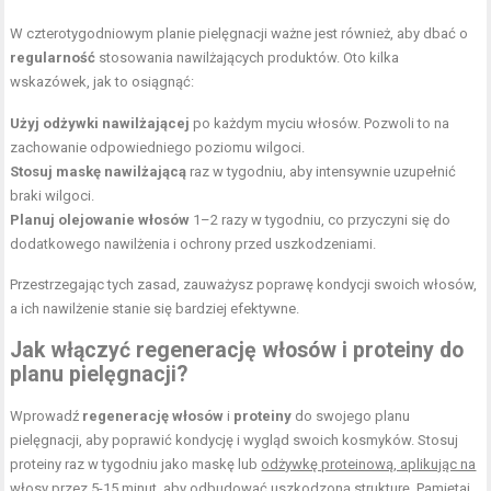
W czterotygodniowym planie pielęgnacji ważne jest również, aby dbać o
regularność
stosowania nawilżających produktów. Oto kilka
wskazówek, jak to osiągnąć:
Użyj odżywki nawilżającej
po każdym
myciu włosów
. Pozwoli to na
zachowanie odpowiedniego poziomu wilgoci.
Stosuj maskę nawilżającą
raz w tygodniu, aby intensywnie uzupełnić
braki wilgoci.
Planuj
olejowanie włosów
1–2 razy w tygodniu, co przyczyni się do
dodatkowego nawilżenia i ochrony przed uszkodzeniami.
Przestrzegając tych zasad, zauważysz poprawę kondycji swoich włosów,
a ich nawilżenie stanie się bardziej efektywne.
Jak włączyć regenerację włosów i proteiny do
planu pielęgnacji?
Wprowadź
regenerację włosów
i
proteiny
do swojego planu
pielęgnacji, aby poprawić kondycję i wygląd swoich kosmyków. Stosuj
proteiny raz w tygodniu jako maskę lub
odżywkę proteinową, aplikując na
włosy
przez 5-15 minut, aby odbudować uszkodzoną strukturę. Pamiętaj,