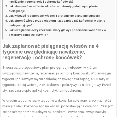
nawilżenie, regenerację i ochronę końcówek?
Jak stosować nawilżanie włosów w czterotygodniowym planie
pielęgnacji?
Jak włączyć regenerację włosów i proteiny do planu pielęgnacji?
Jak chronić włosy przed ciepłem i zabezpieczać końcówki w planie
pielęgnacyjnym?
Jak uwzględnić oczyszczanie skóry głowy i podcinanie końcówek w
czterotygodniowej rutynie?
Jak zaplanować pielęgnację włosów na 4
tygodnie uwzględniając nawilżenie,
regenerację i ochronę końcówek?
Stwórz czterotygodniowy
plan pielęgnacji włosów
, w którym
uwzględnisz nawilżenie, regenerację i ochronę końcówek. W pierwszym
tygodniu po każdym myciu nakładaj odżywkę nawilżającą, a 2-3 razy w
tygodniu stosuj wcierkę z ekstraktem z pokrzywy na skórę głowy. Przed
stylizacją na ciepło aplikuj kosmetyk termoochronny.
W drugim tygodniu raz w tygodniu wykonaj kurację regeneracyjną, nałóż
maskę z oleju kokosowego na włosy i pozostaw ją na całą noc. Przełącz
się na szampon z naturalnymi składnikami. Wzmacniaj swoje nawyki