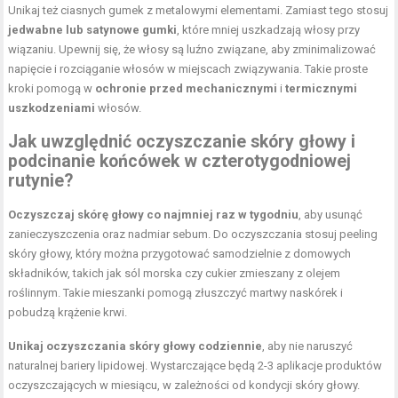
Unikaj też ciasnych gumek z metalowymi elementami. Zamiast tego stosuj
jedwabne lub satynowe gumki
, które mniej uszkadzają włosy przy
wiązaniu. Upewnij się, że włosy są luźno związane, aby zminimalizować
napięcie i rozciąganie włosów w miejscach związywania. Takie proste
kroki pomogą w
ochronie przed mechanicznymi
i
termicznymi
uszkodzeniami
włosów.
Jak uwzględnić oczyszczanie skóry głowy i
podcinanie końcówek w czterotygodniowej
rutynie?
Oczyszczaj skórę głowy co najmniej raz w tygodniu
, aby usunąć
zanieczyszczenia oraz nadmiar sebum. Do oczyszczania stosuj peeling
skóry głowy, który można przygotować samodzielnie z domowych
składników, takich jak sól morska czy cukier zmieszany z olejem
roślinnym. Takie mieszanki pomogą złuszczyć martwy naskórek i
pobudzą krążenie krwi.
Unikaj oczyszczania skóry głowy codziennie
, aby nie naruszyć
naturalnej bariery lipidowej. Wystarczające będą 2-3 aplikacje produktów
oczyszczających w miesiącu, w zależności od kondycji skóry głowy.