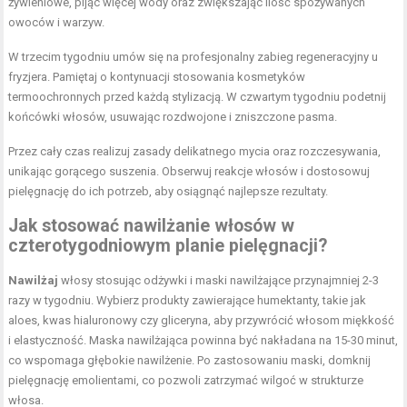
żywieniowe, pijąc więcej wody oraz zwiększając ilość spożywanych
owoców i warzyw.
W trzecim tygodniu umów się na profesjonalny zabieg regeneracyjny u
fryzjera. Pamiętaj o kontynuacji stosowania kosmetyków
termoochronnych przed każdą stylizacją. W czwartym tygodniu podetnij
końcówki włosów, usuwając rozdwojone i zniszczone pasma.
Przez cały czas realizuj zasady delikatnego mycia oraz rozczesywania,
unikając gorącego suszenia. Obserwuj reakcje włosów i dostosowuj
pielęgnację do ich potrzeb, aby osiągnąć najlepsze rezultaty.
Jak stosować nawilżanie włosów w
czterotygodniowym planie pielęgnacji?
Nawilżaj
włosy stosując odżywki i maski nawilżające przynajmniej 2-3
razy w tygodniu. Wybierz produkty zawierające humektanty, takie jak
aloes, kwas hialuronowy czy gliceryna, aby przywrócić włosom miękkość
i elastyczność. Maska nawilżająca powinna być nakładana na 15-30 minut,
co wspomaga głębokie nawilżenie. Po zastosowaniu maski, domknij
pielęgnację emolientami, co pozwoli zatrzymać wilgoć w strukturze
włosa.