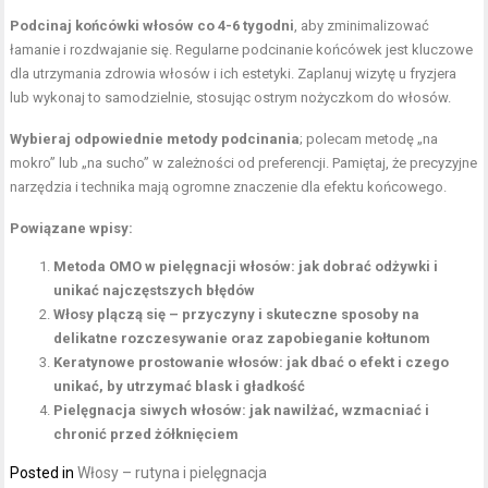
Podcinaj końcówki włosów co 4-6 tygodni
, aby zminimalizować
łamanie i rozdwajanie się. Regularne podcinanie końcówek jest kluczowe
dla utrzymania zdrowia włosów i ich estetyki. Zaplanuj wizytę u fryzjera
lub wykonaj to samodzielnie, stosując ostrym nożyczkom do włosów.
Wybieraj odpowiednie metody podcinania
; polecam metodę „na
mokro” lub „na sucho” w zależności od preferencji. Pamiętaj, że precyzyjne
narzędzia i technika mają ogromne znaczenie dla efektu końcowego.
Powiązane wpisy:
Metoda OMO w pielęgnacji włosów: jak dobrać odżywki i
unikać najczęstszych błędów
Włosy plączą się – przyczyny i skuteczne sposoby na
delikatne rozczesywanie oraz zapobieganie kołtunom
Keratynowe prostowanie włosów: jak dbać o efekt i czego
unikać, by utrzymać blask i gładkość
Pielęgnacja siwych włosów: jak nawilżać, wzmacniać i
chronić przed żółknięciem
Posted in
Włosy – rutyna i pielęgnacja