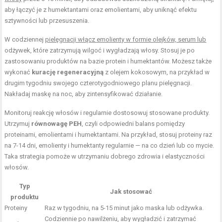
aby łączyć je z humektantami oraz emolientami, aby uniknąć efektu
sztywności lub przesuszenia.
W codziennej
pielęgnacji włącz emolienty w formie olejków, serum lub
odżywek, które zatrzymują wilgoć i wygładzają włosy. Stosuj je po
zastosowaniu produktów na bazie protein i humektantów. Możesz także
wykonać
kurację regeneracyjną
z olejem kokosowym, na przykład w
drugim tygodniu swojego czterotygodniowego planu pielęgnacji.
Nakładaj maskę na noc, aby zintensyfikować działanie.
Monitoruj reakcję włosów i regularnie dostosowuj stosowane produkty.
Utrzymuj
równowagę PEH
, czyli odpowiedni balans pomiędzy
proteinami, emolientami i humektantami. Na przykład, stosuj proteiny raz
na 7-14 dni, emolienty i humektanty regularnie — na co dzień lub co mycie.
Taka strategia pomoże w utrzymaniu dobrego zdrowia i elastyczności
włosów.
Typ
Jak stosować
produktu
Proteiny
Raz w tygodniu, na 5-15 minut jako maska lub odżywka.
Codziennie po nawilżeniu, aby wygładzić i zatrzymać