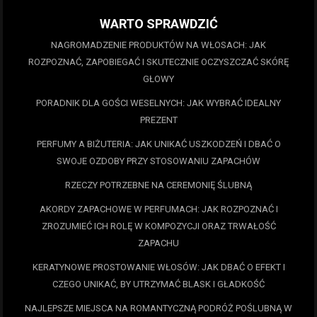
WARTO SPRAWDZIĆ
NAGROMADZENIE PRODUKTÓW NA WŁOSACH: JAK
ROZPOZNAĆ, ZAPOBIEGAĆ I SKUTECZNIE OCZYSZCZAĆ SKÓRĘ
GŁOWY
PORADNIK DLA GOŚCI WESELNYCH: JAK WYBRAĆ IDEALNY
PREZENT
PERFUMY A BIŻUTERIA: JAK UNIKAĆ USZKODZEŃ I DBAĆ O
SWOJE OZDOBY PRZY STOSOWANIU ZAPACHÓW
RZECZY POTRZEBNE NA CEREMONIĘ ŚLUBNĄ
AKORDY ZAPACHOWE W PERFUMACH: JAK ROZPOZNAĆ I
ZROZUMIEĆ ICH ROLĘ W KOMPOZYCJI ORAZ TRWAŁOŚĆ
ZAPACHU
KERATYNOWE PROSTOWANIE WŁOSÓW: JAK DBAĆ O EFEKT I
CZEGO UNIKAĆ, BY UTRZYMAĆ BLASK I GŁADKOŚĆ
NAJLEPSZE MIEJSCA NA ROMANTYCZNĄ PODRÓŻ POŚLUBNĄ W