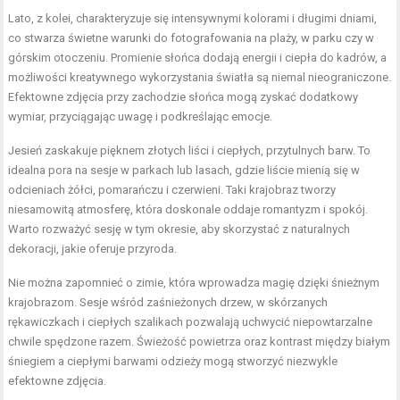
Lato, z kolei, charakteryzuje się intensywnymi kolorami i długimi dniami,
co stwarza świetne warunki do fotografowania na plaży, w parku czy w
górskim otoczeniu. Promienie słońca dodają energii i ciepła do kadrów, a
możliwości kreatywnego wykorzystania światła są niemal nieograniczone.
Efektowne zdjęcia przy zachodzie słońca mogą zyskać dodatkowy
wymiar, przyciągając uwagę i podkreślając emocje.
Jesień zaskakuje pięknem złotych liści i ciepłych, przytulnych barw. To
idealna pora na sesje w parkach lub lasach, gdzie liście mienią się w
odcieniach żółci, pomarańczu i czerwieni. Taki krajobraz tworzy
niesamowitą atmosferę, która doskonale oddaje romantyzm i spokój.
Warto rozważyć sesję w tym okresie, aby skorzystać z naturalnych
dekoracji, jakie oferuje przyroda.
Nie można zapomnieć o zimie, która wprowadza magię dzięki śnieżnym
krajobrazom. Sesje wśród zaśnieżonych drzew, w skórzanych
rękawiczkach i ciepłych szalikach pozwalają uchwycić niepowtarzalne
chwile spędzone razem. Świeżość powietrza oraz kontrast między białym
śniegiem a ciepłymi barwami odzieży mogą stworzyć niezwykle
efektowne zdjęcia.