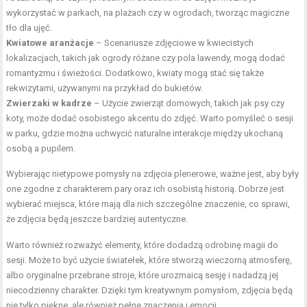
wykorzystać w parkach, na plażach czy w ogrodach, tworząc magiczne
tło dla ujęć.
Kwiatowe aranżacje
– Scenariusze zdjęciowe w kwiecistych
lokalizacjach, takich jak ogrody różane czy pola lawendy, mogą dodać
romantyzmu i świeżości. Dodatkowo, kwiaty mogą stać się także
rekwizytami, używanymi na przykład do bukietów.
Zwierzaki w kadrze
– Użycie zwierząt domowych, takich jak psy czy
koty, może dodać osobistego akcentu do zdjęć. Warto pomyśleć o sesji
w parku, gdzie można uchwycić naturalne interakcje między ukochaną
osobą a pupilem.
Wybierając nietypowe pomysły na zdjęcia plenerowe, ważne jest, aby były
one zgodne z charakterem pary oraz ich osobistą historią. Dobrze jest
wybierać miejsca, które mają dla nich szczególne znaczenie, co sprawi,
że zdjęcia będą jeszcze bardziej autentyczne.
Warto również rozważyć elementy, które dodadzą odrobinę magii do
sesji. Może to być użycie światełek, które stworzą wieczorną atmosferę,
albo oryginalne przebrane stroje, które urozmaicą sesję i nadadzą jej
niecodzienny charakter. Dzięki tym kreatywnym pomysłom, zdjęcia będą
nie tylko piękne, ale również pełne znaczenia i emocji.