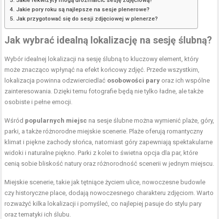
Jakie pory roku są najlepsze na sesje plenerowe?
Jak przygotować się do sesji zdjęciowej w plenerze?
Jak wybrać idealną lokalizację na sesję ślubną?
Wybór idealnej lokalizacji na sesję ślubną to kluczowy element, który
może znacząco wpłynąć na efekt końcowy zdjęć. Przede wszystkim,
lokalizacja powinna odzwierciedlać
osobowości pary
oraz ich wspólne
zainteresowania. Dzięki temu fotografie będą nie tylko ładne, ale także
osobiste i pełne emocji.
Wśród
popularnych miejsc
na sesje ślubne można wymienić plaże, góry,
parki, a także różnorodne miejskie scenerie. Plaże oferują romantyczny
klimat i piękne zachody słońca, natomiast góry zapewniają spektakularne
widoki i naturalne piękno. Parki z kolei to świetna opcja dla par, które
cenią sobie bliskość natury oraz różnorodność scenerii w jednym miejscu.
Miejskie scenerie, takie jak tętniące życiem ulice, nowoczesne budowle
czy historyczne place, dodają nowoczesnego charakteru zdjęciom. Warto
rozważyć kilka lokalizacji i pomyśleć, co najlepiej pasuje do stylu pary
oraz tematyki ich ślubu.