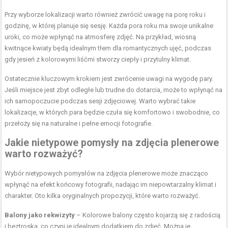
Przy wyborze lokalizacji warto również zwrócić uwagę na porę roku i
godzinę, w której planuje się sesję. Każda pora roku ma swoje unikalne
uroki, co może wpłynąć na atmosferę zdjęć. Na przykład, wiosną
kwitnące kwiaty będą idealnym tłem dla romantycznych ujęć, podczas
gdy jesień z kolorowymi liśćmi stworzy ciepły i przytulny klimat.
Ostatecznie kluczowym krokiem jest zwrócenie uwagi na wygodę pary.
Jeśli miejsce jest zbyt odległe lub trudne do dotarcia, może to wpłynąć na
ich samopoczucie podczas sesji zdjęciowej. Warto wybrać takie
lokalizacje, w których para będzie czuła się komfortowo i swobodnie, co
przełoży się na naturalne i pełne emocji fotografie.
Jakie nietypowe pomysły na zdjęcia plenerowe
warto rozważyć?
Wybór nietypowych pomysłów na zdjęcia plenerowe może znacząco
wpłynąć na efekt końcowy fotografii, nadając im niepowtarzalny klimat i
charakter. Oto kilka oryginalnych propozycji, które warto rozważyć.
Balony jako rekwizyty
– Kolorowe balony często kojarzą się z radością
i beztroską, co czyni je idealnym dodatkiem do zdjęć. Można je