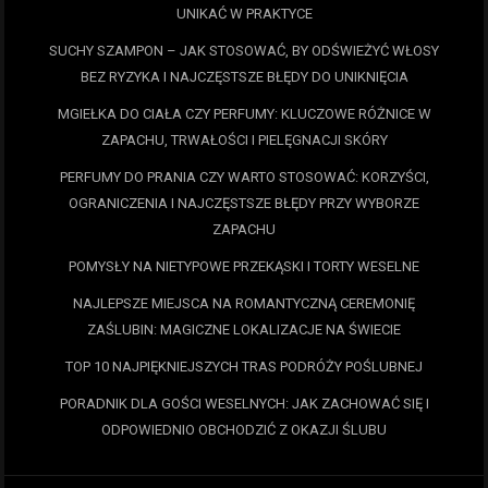
UNIKAĆ W PRAKTYCE
SUCHY SZAMPON – JAK STOSOWAĆ, BY ODŚWIEŻYĆ WŁOSY
BEZ RYZYKA I NAJCZĘSTSZE BŁĘDY DO UNIKNIĘCIA
MGIEŁKA DO CIAŁA CZY PERFUMY: KLUCZOWE RÓŻNICE W
ZAPACHU, TRWAŁOŚCI I PIELĘGNACJI SKÓRY
PERFUMY DO PRANIA CZY WARTO STOSOWAĆ: KORZYŚCI,
OGRANICZENIA I NAJCZĘSTSZE BŁĘDY PRZY WYBORZE
ZAPACHU
POMYSŁY NA NIETYPOWE PRZEKĄSKI I TORTY WESELNE
NAJLEPSZE MIEJSCA NA ROMANTYCZNĄ CEREMONIĘ
ZAŚLUBIN: MAGICZNE LOKALIZACJE NA ŚWIECIE
TOP 10 NAJPIĘKNIEJSZYCH TRAS PODRÓŻY POŚLUBNEJ
PORADNIK DLA GOŚCI WESELNYCH: JAK ZACHOWAĆ SIĘ I
ODPOWIEDNIO OBCHODZIĆ Z OKAZJI ŚLUBU