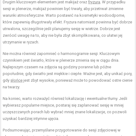
Drugim kluczowym elementem jest makijaż oraz
fryzura
. W przypadku
sesji w plenerze, makijaż powinien być trwały, aby przetrwał zmienne
warunki atmosferyczne. Warto postawić na kosmetyki wodoodporne,
które zapewnią długotrwały efekt. Fryzura natomiast powinna być dobrze
utrwalona, szczególnie jeśli planujemy sesję w wietrze. Dobrze jest
zwrócić uwagę na to, aby nie była zbyt skomplikowana, co ułatwi jej
utrzymanie w ryzach.
Nie można również zapomnieć o harmonogramie sesji. Kluczowym
czynnikiem jest światło, które w plenerze zmienia się w ciągu dnia.
Najlepszym czasem na zdjęcia są godziny poranne lub późne
popołudnie, gdy światło jest miękkie i ciepłe. Ważne jest, aby unikać pory,
gdy
słońce
jest zbyt wysokie, ponieważ może to powodować ostre cienie
na twarzy.
Na koniec, warto rozważyć również lokalizację i ewentualne tłumy. Jeśli
wybierasz popularne miejsce, postaraj się zaplanować sesję w mniej
uczęszczanych porach lub wybrać mniej znane lokalizacje, co pozwoli
uzyskać bardziej intymne ujęcia.
Podsumowując, przemyślane przygotowanie do sesji zdjęciowej w