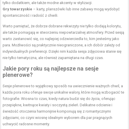
tylko dodatkiem, ale także modne akcenty w
stylizacji
.
Gry towarzyskie
– karty, planszówki lub inne zabawy mogą wydobyć
spontaniczność i radość z chwili.
Warto pamiętać, że dobrze dobrane rekwizyty nie tylko dodają kolorytu,
ale także pomagają w stworzeniu niepowtarzalnej atmosfery. Przed sesją
warto zastanowić się, co najlepiej odzwierciedla to, kim jesteśmy jako
para. Możliwości są praktycznie nieograniczone, a ich dobór zależy od
indywidualnych preferencji. Dzięki nim każda sesja zdjęciowa stanie się
nie tylko tematyczna, ale również zapamiętana na długi czas.
Jakie pory roku są najlepsze na sesje
plenerowe?
Sesje plenerowe to wyjątkowy sposób na uwiecznienie ważnych chwil, a
każda pora roku oferuje swoje unikalne walory, które mogą wzbogacić te
fotografie. Wiosna to czas, kiedy natura budzi się do życia, oferując
przepiękne, kwitnące kwiaty i soczystą zieleń. Delikatne odcienie i
świeżość otoczenia harmonijnie komponują się z romantycznymi
zdjęciami, co czyni wiosnę idealnym wyborem dla par pragnących
uchwycić radosne momenty.