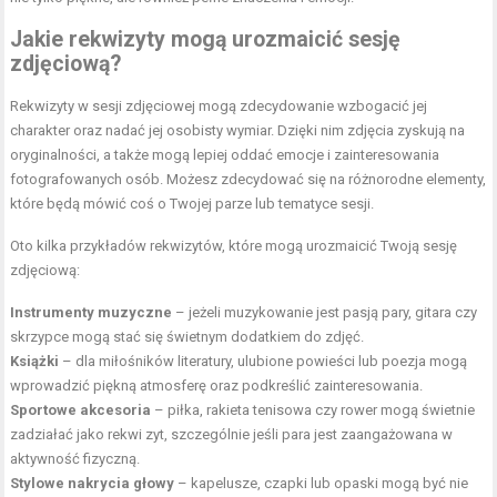
Jakie rekwizyty mogą urozmaicić sesję
zdjęciową?
Rekwizyty w sesji zdjęciowej mogą zdecydowanie wzbogacić jej
charakter oraz nadać jej osobisty wymiar. Dzięki nim zdjęcia zyskują na
oryginalności, a także mogą lepiej oddać emocje i zainteresowania
fotografowanych osób. Możesz zdecydować się na różnorodne elementy,
które będą mówić coś o Twojej parze lub tematyce sesji.
Oto kilka przykładów rekwizytów, które mogą urozmaicić Twoją sesję
zdjęciową:
Instrumenty muzyczne
– jeżeli muzykowanie jest pasją pary, gitara czy
skrzypce mogą stać się świetnym dodatkiem do zdjęć.
Książki
– dla miłośników literatury, ulubione powieści lub poezja mogą
wprowadzić piękną atmosferę oraz podkreślić zainteresowania.
Sportowe akcesoria
– piłka, rakieta tenisowa czy rower mogą świetnie
zadziałać jako rekwi zyt, szczególnie jeśli para jest zaangażowana w
aktywność fizyczną.
Stylowe nakrycia głowy
– kapelusze, czapki lub opaski mogą być nie