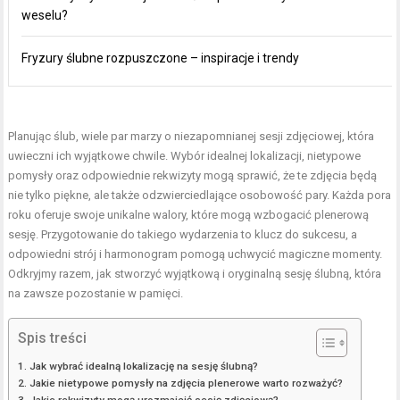
weselu?
Fryzury ślubne rozpuszczone – inspiracje i trendy
Planując ślub, wiele par marzy o niezapomnianej sesji zdjęciowej, która
uwieczni ich wyjątkowe chwile. Wybór idealnej lokalizacji, nietypowe
pomysły oraz odpowiednie rekwizyty mogą sprawić, że te zdjęcia będą
nie tylko piękne, ale także odzwierciedlające osobowość pary. Każda pora
roku oferuje swoje unikalne walory, które mogą wzbogacić plenerową
sesję. Przygotowanie do takiego wydarzenia to klucz do sukcesu, a
odpowiedni strój i harmonogram pomogą uchwycić magiczne momenty.
Odkryjmy razem, jak stworzyć wyjątkową i oryginalną sesję ślubną, która
na zawsze pozostanie w pamięci.
Spis treści
Jak wybrać idealną lokalizację na sesję ślubną?
Jakie nietypowe pomysły na zdjęcia plenerowe warto rozważyć?
Jakie rekwizyty mogą urozmaicić sesję zdjęciową?