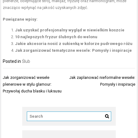
plenerze, obejmujące strój, makijaż, fryzurę oraz harmonogram, może
znacząco wpłynąć na jakość uzyskanych zdjęć.
Powiązane wpisy:
Jak uzyskać profesjonalny wygląd w niewielkim koszcie
10 najlepszych fryzur ślubnych do welonu
Jakie akcesoria nosić z sukienką w kolorze pudrowego różu
Jak zorganizować tematyczne wesele: Pomysły i inspiracje
Posted in
Ślub
Nawigacja
Jak zorganizować wesele
Jak zaplanować nieformalne wesele:
wpisu
plenerowe w stylu glamour:
Pomysły i inspiracje
Przywołaj ducha blasku i luksusu