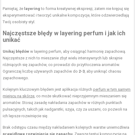
Pamiętaj, że
layering
to forma kreatywnej ekspresji, zatem nie krępuj się
eksperymentować i tworzyć unikalne kompozycje, które odzwierciedlają
Twój osobisty styl.
Najczęstsze błędy w layering perfum i jak ich
unikać
Unikaj błędów
w layering perfum, aby osiągnąć harmonię zapachową.
Najczęstsze z nich to mieszanie zbyt wielu intensywnych lub skrajnie
różniących się zapachów, co prowadzi do przytłoczenia aromatów.
Ograniczaj liczbę używanych zapachów do
2-3
, aby uniknąć chaosu
zapachowego.
Kolejnym kluczowym błędem jest aplikacja różnych
perfum w tym samym
miejscu na skórze
, co może skutkować nieprzyjemnym mieszaniem się
aromatów. Stosuj zasadę nakładania zapachów w różnych punktach
pulsacyjnych, takich jak nadgarstki, szyja, czy za uszami, co pozwoli na
ich lepsze rozwinięcie się.
Brak odstępu czasu między nakładaniem kolejnych warstw uniemożliwia
prawidłowe rozwinięcie się zapachu
. Zawsze testuj kompozycje na