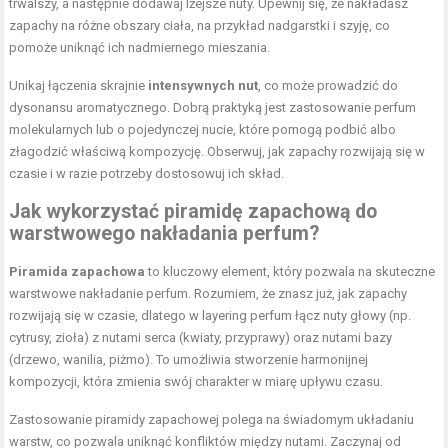
trwalszy, a następnie dodawaj lżejsze nuty. Upewnij się, że nakładasz
zapachy na różne obszary ciała, na przykład nadgarstki i szyję, co
pomoże uniknąć ich nadmiernego mieszania.
Unikaj łączenia skrajnie
intensywnych nut
, co może prowadzić do
dysonansu aromatycznego. Dobrą praktyką jest zastosowanie perfum
molekularnych lub o pojedynczej nucie, które pomogą podbić albo
złagodzić właściwą kompozycję. Obserwuj, jak zapachy rozwijają się w
czasie i w razie potrzeby dostosowuj ich skład.
Jak wykorzystać piramidę zapachową do
warstwowego nakładania perfum?
Piramida zapachowa
to kluczowy element, który pozwala na skuteczne
warstwowe nakładanie perfum. Rozumiem, że znasz już, jak zapachy
rozwijają się w czasie, dlatego w layering perfum łącz nuty głowy (np.
cytrusy, zioła) z nutami serca (kwiaty, przyprawy) oraz nutami bazy
(drzewo, wanilia, piżmo). To umożliwia stworzenie harmonijnej
kompozycji, która zmienia swój charakter w miarę upływu czasu.
Zastosowanie piramidy zapachowej polega na świadomym układaniu
warstw, co pozwala uniknąć konfliktów między nutami. Zaczynaj od