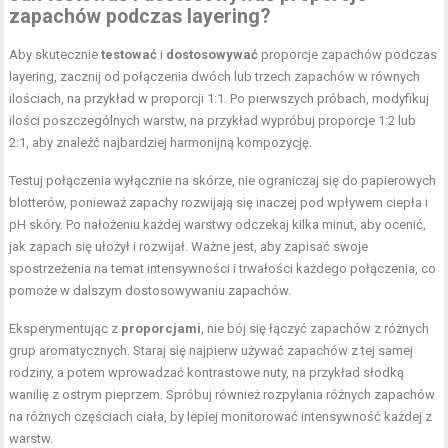
zapachów podczas layering?
Aby skutecznie
testować
i
dostosowywać
proporcje zapachów podczas
layering, zacznij od połączenia dwóch lub trzech zapachów w równych
ilościach, na przykład w proporcji 1:1. Po pierwszych próbach, modyfikuj
ilości poszczególnych warstw, na przykład wypróbuj proporcje 1:2 lub
2:1, aby znaleźć najbardziej harmonijną kompozycję.
Testuj połączenia wyłącznie na skórze, nie ograniczaj się do papierowych
blotterów, ponieważ zapachy rozwijają się inaczej pod wpływem ciepła i
pH skóry. Po nałożeniu każdej warstwy odczekaj kilka minut, aby ocenić,
jak zapach się ułożył i rozwijał. Ważne jest, aby zapisać swoje
spostrzeżenia na temat intensywności i trwałości każdego połączenia, co
pomoże w dalszym dostosowywaniu zapachów.
Eksperymentując z
proporcjami
, nie bój się łączyć zapachów z różnych
grup aromatycznych. Staraj się najpierw używać zapachów z tej samej
rodziny, a potem wprowadzać kontrastowe nuty, na przykład słodką
wanilię z ostrym pieprzem. Spróbuj również rozpylania różnych zapachów
na różnych częściach ciała, by lepiej monitorować intensywność każdej z
warstw.