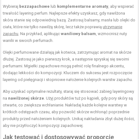
Wybieraj
bezzapachowe
lub
komplementarne aromaty
, aby wspierać
trwałość layering perfum. Najlepsze efekty uzyskasz, gdy nawilżona
skóra stanie się odpowiednią bazą. Zastosuj balsamy, masła lub olejki do
ciała, które nie tylko nawilżą skórę, lecz także poprawią
utrzymanie
zapachu
. Na przykład, aplikując
waniliowy balsam
, wzmocnisz nuty
wanilii w swoich perfumach.
Olejki perfumowane działają jak kotwica, zatrzymując aromat na skórze
dłużej. Zastosuj je jako pierwszy krok, a następnie spryskaj się swoimi
perfumami. Mgiełki zapachowe mogą pełnić rolę finalnego akcentu,
dodając lekkości do kompozycji. Kluczem do sukcesu jest rozpoczęcie
layering od pielęgnacji i stopniowe nałożenie kolejnych warstw zapachu.
Aby uzyskać optymalne rezultaty, staraj się stosować zabieg layeringowy
na
nawilżonej skórze
. Użyj produktów tuż po kąpieli, gdy pory skóry są
otwarte, co zwiększa wchłanianie. Nakładaj każde kolejne warstwy w
krótkich odstępach czasu, aby pozwolić skórze wchłonąć poprzednie
produkty przed nałożeniem kolejnych. Unikaj nakładania zbyt dużej ilości,
aby nie przytłoczyć kompozycji zapachowej.
Jak testować i dostosowywać proporcje