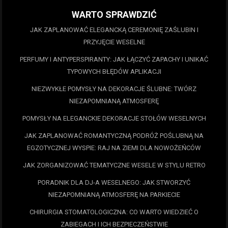
WARTO SPRAWDZIĆ
JAK ZAPLANOWAĆ ELEGANCKĄ CEREMONIĘ ZAŚLUBIN I
PRZYJĘCIE WESELNE
PERFUMY I ANTYPERSPIRANTY: JAK ŁĄCZYĆ ZAPACHY I UNIKAĆ
TYPOWYCH BŁĘDÓW APLIKACJI
NIEZWYKŁE POMYSŁY NA DEKORACJE ŚLUBNE: TWÓRZ
NIEZAPOMNIANĄ ATMOSFERĘ
POMYSŁY NA ELEGANCKIE DEKORACJE STOŁÓW WESELNYCH
JAK ZAPLANOWAĆ ROMANTYCZNĄ PODRÓŻ POŚLUBNĄ NA
EGZOTYCZNEJ WYSPIE: RAJ NA ZIEMI DLA NOWOŻEŃCÓW
JAK ZORGANIZOWAĆ TEMATYCZNE WESELE W STYLU RETRO
PORADNIK DLA DJ-A WESELNEGO: JAK STWORZYĆ
NIEZAPOMNIANĄ ATMOSFERĘ NA PARKIECIE
CHIRURGIA STOMATOLOGICZNA: CO WARTO WIEDZIEĆ O
ZABIEGACH I ICH BEZPIECZEŃSTWIE