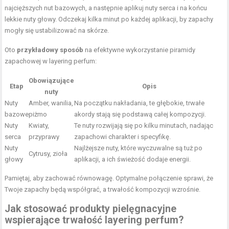
najcięższych nut bazowych, a następnie aplikuj nuty serca i na końcu
lekkie nuty głowy. Odczekaj kilka minut po każdej aplikacji, by zapachy
mogły się ustabilizować na skórze.
Oto
przykładowy sposób
na efektywne wykorzystanie piramidy
zapachowej w layering perfum:
Obowiązujące
Etap
Opis
nuty
Nuty
Amber, wanilia,
Na początku nakładania, te głębokie, trwałe
bazowe
piżmo
akordy stają się podstawą całej kompozycji.
Nuty
Kwiaty,
Te nuty rozwijają się po kilku minutach, nadając
serca
przyprawy
zapachowi charakter i specyfikę.
Nuty
Najlżejsze nuty, które wyczuwalne są tuż po
Cytrusy, zioła
głowy
aplikacji, a ich świeżość dodaje energii.
Pamiętaj, aby zachować równowagę. Optymalne połączenie sprawi, że
Twoje zapachy będą współgrać, a trwałość kompozycji wzrośnie.
Jak stosować produkty pielęgnacyjne
wspierające trwałość layering perfum?