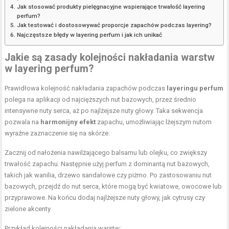
Jak stosować produkty pielęgnacyjne wspierające trwałość layering
perfum?
Jak testować i dostosowywać proporcje zapachów podczas layering?
Najczęstsze błędy w layering perfum i jak ich unikać
Jakie są zasady kolejności nakładania warstw
w layering perfum?
Prawidłowa kolejność nakładania zapachów podczas
layeringu perfum
polega na aplikacji od najcięższych nut bazowych, przez średnio
intensywne nuty serca, aż po najlżejsze nuty głowy. Taka sekwencja
pozwala na
harmonijny efekt
zapachu, umożliwiając lżejszym nutom
wyraźne zaznaczenie się na skórze.
Zacznij od nałożenia nawilżającego balsamu lub olejku, co zwiększy
trwałość zapachu. Następnie użyj perfum z dominantą nut bazowych,
takich jak wanilia, drzewo sandałowe czy piżmo. Po zastosowaniu nut
bazowych, przejdź do nut serca, które mogą być kwiatowe, owocowe lub
przyprawowe. Na końcu dodaj najlżejsze nuty głowy, jak cytrusy czy
zielone akcenty.
Przykład kolejności nakładania warstw: