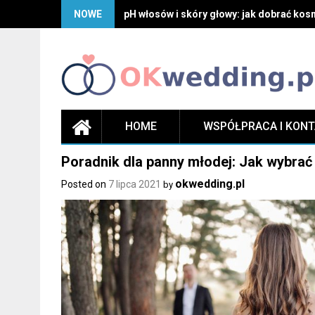
Skip
NOWE
pH włosów i skóry głowy: jak dobrać kosm
to
content
HOME
WSPÓŁPRACA I KON
Poradnik dla panny młodej: Jak wybrać 
okwedding.pl
Posted on
7 lipca 2021
by