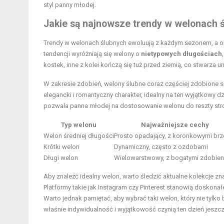
styl panny młodej.
Jakie są najnowsze trendy w welonach 
Trendy w welonach ślubnych ewoluują z każdym sezonem, a 
tendencji wyróżniają się welony o
nietypowych długościach
kostek, inne z kolei kończą się tuż przed ziemią, co stwarza un
W zakresie zdobień, welony ślubne coraz częściej zdobione 
elegancki i romantyczny charakter, idealny na ten wyjątkowy d
pozwala panna młodej na dostosowanie welonu do reszty stro
Typ welonu
Najważniejsze cechy
Welon średniej długości
Prosto opadający, z koronkowymi brz
Krótki welon
Dynamiczny, często z ozdobami
Długi welon
Wielowarstwowy, z bogatymi zdobien
Aby znaleźć idealny welon, warto śledzić aktualne kolekcje
Platformy takie jak Instagram czy Pinterest stanowią doskonał
Warto jednak pamiętać, aby wybrać taki welon, który nie tylko
właśnie indywidualność i wyjątkowość czynią ten dzień jeszcz