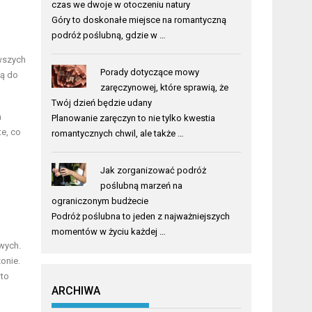
czas we dwoje w otoczeniu natury
Góry to doskonałe miejsce na romantyczną
podróż poślubną, gdzie w …
wszych
Porady dotyczące mowy
ją do
zaręczynowej, które sprawią, że
Twój dzień będzie udany
m
Planowanie zaręczyn to nie tylko kwestia
te, co
romantycznych chwil, ale także …
Jak zorganizować podróż
poślubną marzeń na
ograniczonym budżecie
Podróż poślubna to jeden z najważniejszych
momentów w życiu każdej …
wych.
onie.
 to
ARCHIWA