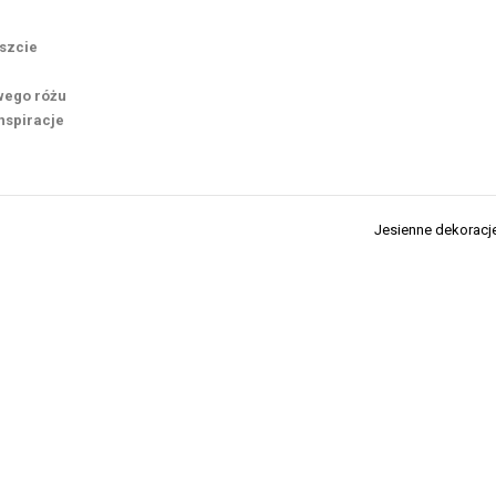
oszcie
wego różu
nspiracje
Jesienne dekoracj