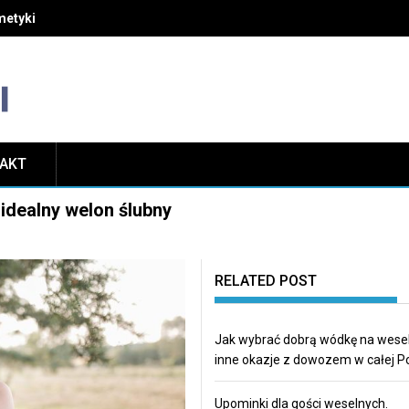
etyki i unikać najczęstszych błędów w pielęgnacji
TAKT
idealny welon ślubny
RELATED POST
Jak wybrać dobrą wódkę na wesel
inne okazje z dowozem w całej P
Upominki dla gości weselnych.