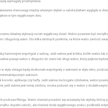
 będą wymagały przemyślenia.
nalezienie równowagi między własnym stylem a całokształtem wyglądu w dniu
pięknie w tym wyjątkowym dniu.
eniu idealnej stylizacji na ten wyjątkowy dzień. Welon powinien być nie tylk
 i długością sukni. Oto kilka istotnych punktów, na które warto zwrócić uwa
harmonijnie współgrał z suknią. Jeśli suknia jest krótka, krótki welon lub 
ealnie pasuje welon o długości do ziemi lub długi welon, który pięknie będzi
 w stylu vintage będą doskonale współgrały z sukniami w stylu retro, podcz
 minimalistycznym sukniom.
ak koronki, aplikacje czy hafty. Jeśli suknia ma bogate zdobienia, welon powin
azie, jeśli suknia jest mniej zdobna, można pokusić się o welon z dodatkowymi
ch podczas fittingu. Warto również poradzić się wizażysty lub stylisty, którz
tylko dopełni całość, ale również doda wyjątkowego uroku i podkreśli indy