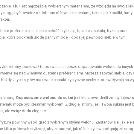
czenie.
Tiul
jest najczęściej wybieranym materiałem, ze względu na swoją lek
ny mogą być również ozdobione różnymi elementami, takimi jak koraliki, hafty
akter.
te preferencje, ale także całość stylizacji, łącznie z suknią, fryzurą oraz
, która podkreśli urodę panny młodej i doda jej pewności siebie w tym
wykle istotny, ponieważ to pozwala na lepsze dopasowanie welonu do innych
owienie się nad własnym gustem i preferencjami. Możesz zapytać siebie, czy 
. Każdy z tych stylów ma swoje charakterystyczne cechy, które wpływają na w
ą ślubną.
Dopasowanie welonu do sukni
jest kluczowe. Jeśli zdecydujesz s
teriału może być idealnym wyborem. Z drugiej strony, jeśli Twoja suknia jest
i, ale wciąż doda elegancji.
fryzura
powinny współgrać z wybranym stylem welonu. Zastanów się, jakie el
 kilka próbnych stylizacji, aby zobaczyć, jak różne style współgrają ze sobą.