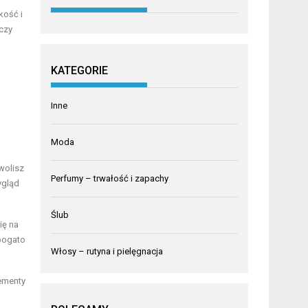
kość i
 czy
KATEGORIE
Inne
Moda
wolisz
Perfumy – trwałość i zapachy
ygląd
Ślub
ię na
 bogato
Włosy – rutyna i pielęgnacja
ementy