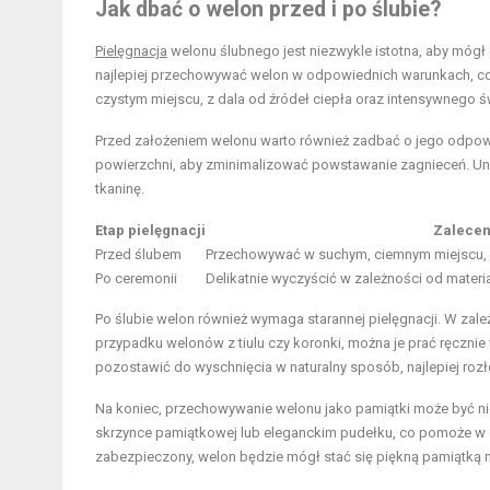
Jak dbać o welon przed i po ślubie?
Pielęgnacja
welonu ślubnego jest niezwykle istotna, aby mógł 
najlepiej przechowywać welon w odpowiednich warunkach, c
czystym miejscu, z dala od źródeł ciepła oraz intensywnego św
Przed założeniem welonu warto również zadbać o jego odpowied
powierzchni, aby zminimalizować powstawanie zagnieceń. Uni
tkaninę.
Etap pielęgnacji
Zalecen
Przed ślubem
Przechowywać w suchym, ciemnym miejscu, r
Po ceremonii
Delikatnie wyczyścić w zależności od materi
Po ślubie welon również wymaga starannej pielęgnacji. W zależ
przypadku welonów z tiulu czy koronki, można je prać ręczni
pozostawić do wyschnięcia w naturalny sposób, najlepiej rozło
Na koniec, przechowywanie welonu jako pamiątki może być nie
skrzynce pamiątkowej lub eleganckim pudełku, co pomoże w 
zabezpieczony, welon będzie mógł stać się piękną pamiątką na