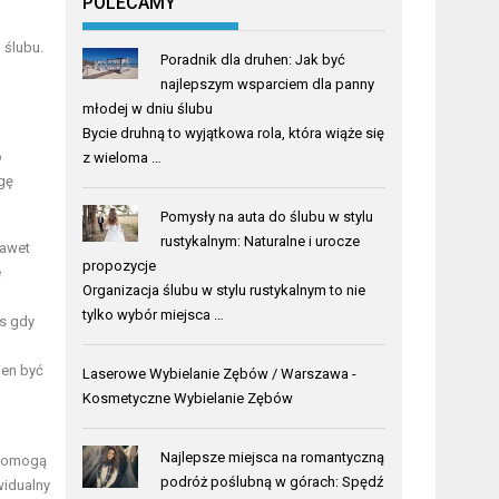
POLECAMY
 ślubu.
Poradnik dla druhen: Jak być
najlepszym wsparciem dla panny
młodej w dniu ślubu
Bycie druhną to wyjątkowa rola, która wiąże się
o
z wieloma …
gę
Pomysły na auta do ślubu w stylu
rustykalnym: Naturalne i urocze
nawet
propozycje
e
Organizacja ślubu w stylu rustykalnym to nie
tylko wybór miejsca …
as gdy
ien być
Laserowe Wybielanie Zębów / Warszawa
-
Kosmetyczne Wybielanie Zębów
Najlepsze miejsca na romantyczną
y pomogą
podróż poślubną w górach: Spędź
widualny