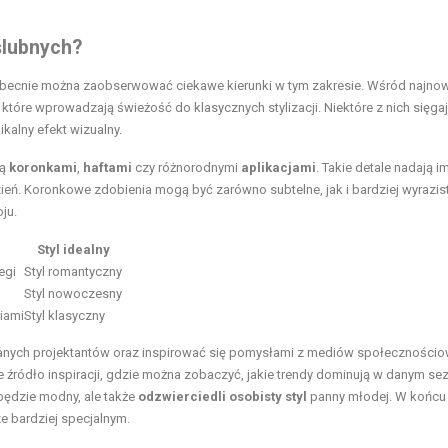
ślubnych?
obecnie można zaobserwować ciekawe kierunki w tym zakresie. Wśród najno
, które wprowadzają świeżość do klasycznych stylizacji. Niektóre z nich sięga
ikalny efekt wizualny.
są
koronkami
,
haftami
czy różnorodnymi
aplikacjami
. Takie detale nadają i
zień. Koronkowe zdobienia mogą być zarówno subtelne, jak i bardziej wyrazis
ju.
Styl idealny
egi
Styl romantyczny
Styl nowoczesny
iami
Styl klasyczny
 znanych projektantów oraz inspirować się pomysłami z mediów społecznościo
e źródło inspiracji, gdzie można zobaczyć, jakie trendy dominują w danym sez
 będzie modny, ale także
odzwierciedli osobisty styl
panny młodej. W końcu
e bardziej specjalnym.