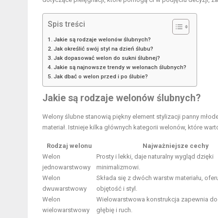
Spis treści
Jakie są rodzaje welonów ślubnych?
Jak określić swój styl na dzień ślubu?
Jak dopasować welon do sukni ślubnej?
Jakie są najnowsze trendy w welonach ślubnych?
Jak dbać o welon przed i po ślubie?
Jakie są rodzaje welonów ślubnych?
Welony ślubne stanowią piękny element stylizacji panny młodej
materiał. Istnieje kilka głównych kategorii welonów, które w
Rodzaj welonu
Najważniejsze cechy
Welon
Prosty i lekki, daje naturalny wygląd dzięki
jednowarstwowy
minimalizmowi.
Welon
Składa się z dwóch warstw materiału, ofer
dwuwarstwowy
objętość i styl.
Welon
Wielowarstwowa konstrukcja zapewnia d
wielowarstwowy
głębię i ruch.