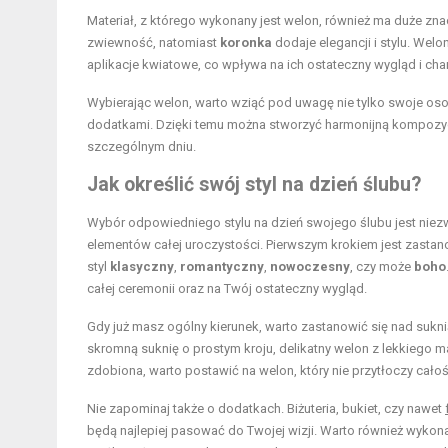
Materiał, z którego wykonany jest welon, również ma duże zna
zwiewność, natomiast
koronka
dodaje elegancji i stylu. Welo
aplikacje kwiatowe, co wpływa na ich ostateczny wygląd i char
Wybierając welon, warto wziąć pod uwagę nie tylko swoje osobis
dodatkami. Dzięki temu można stworzyć harmonijną kompozycję
szczególnym dniu.
Jak określić swój styl na dzień ślubu?
Wybór odpowiedniego stylu na dzień swojego ślubu jest niez
elementów całej uroczystości. Pierwszym krokiem jest zastan
styl
klasyczny
,
romantyczny
,
nowoczesny
, czy może
boho
całej ceremonii oraz na Twój ostateczny wygląd.
Gdy już masz ogólny kierunek, warto zastanowić się nad sukni
skromną suknię o prostym kroju, delikatny welon z lekkiego ma
zdobiona, warto postawić na welon, który nie przytłoczy całośc
Nie zapominaj także o dodatkach. Biżuteria, bukiet, czy nawet
będą najlepiej pasować do Twojej wizji. Warto również wykonać