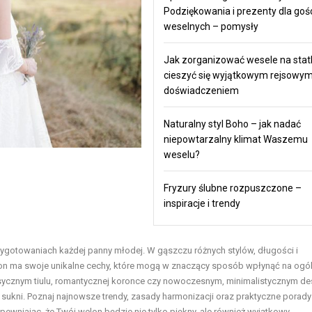
Podziękowania i prezenty dla goś
weselnych – pomysły
Jak zorganizować wesele na statk
cieszyć się wyjątkowym rejsowy
doświadczeniem
Naturalny styl Boho – jak nadać
niepowtarzalny klimat Waszemu
weselu?
Fryzury ślubne rozpuszczone –
inspiracje i trendy
gotowaniach każdej panny młodej. W gąszczu różnych stylów, długości i
lon ma swoje unikalne cechy, które mogą w znaczący sposób wpłynąć na ogó
klasycznym tiulu, romantycznej koronce czy nowoczesnym, minimalistycznym de
 sukni. Poznaj najnowsze trendy, zasady harmonizacji oraz praktyczne porady
pewniając, że Twój welon będzie nie tylko piękny, ale również wyjątkowy.