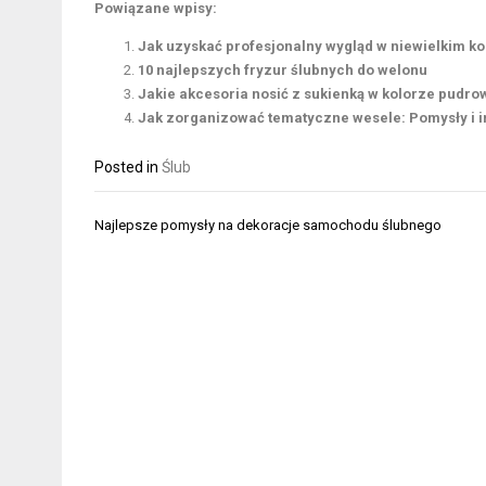
Powiązane wpisy:
Jak uzyskać profesjonalny wygląd w niewielkim k
10 najlepszych fryzur ślubnych do welonu
Jakie akcesoria nosić z sukienką w kolorze pudro
Jak zorganizować tematyczne wesele: Pomysły i i
Posted in
Ślub
Nawigacja
Najlepsze pomysły na dekoracje samochodu ślubnego
wpisu