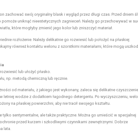
on zachować swój oryginalny blask i wygląd przez długi czas. Przed dniem ś
o pomoże uniknąć nieestetycznych zagnieceń. Należy go przechowywać w su
iatła, które mogłyby zmienić jego kolor lub zniszczyć materiał.
nie rozłożenie. Należy delikatnie go rozwiesić lub położyć na płaskiej
kajmy również kontaktu welonu z szorstkimi materiałami, które mogą uszkod
ia
ozwiesić lub ułożyć płasko.
ału, np. metodą chemiczną lub ręcznie.
ności od materiału, z jakiego jest wykonany, zaleca się delikatne czyszczeni
e w letniej wodzie z dodatkiem łagodnego detergentu. Po wyczyszczeniu, wel
żony na płaskiej powierzchni, aby nie tracił swojego kształtu.
 tylko sentymentalne, ale także praktyczne. Można go umieścić w specjalnej
ochronie przed kurzem i szkodliwymi czynnikami zewnętrznymi. Dobrze
 lata.