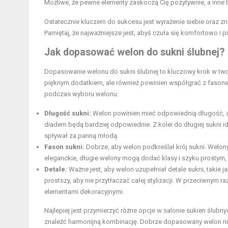
Możliwe, że pewne elementy zaskoczą Cię pozytywnie, a inne
Ostatecznie kluczem do sukcesu jest wyrażenie siebie oraz z
Pamiętaj, że najważniejsze jest, abyś czuła się komfortowo i 
Jak dopasować welon do sukni ślubnej?
Dopasowanie welonu do sukni ślubnej to kluczowy krok w tworz
pięknym dodatkiem, ale również powinien współgrać z fasonem
podczas wyboru welonu:
Długość sukni:
Welon powinien mieć odpowiednią długość, aby 
diadem będą bardziej odpowiednie. Z kolei do długiej sukni id
spływał za panną młodą.
Fason sukni:
Dobrze, aby welon podkreślał krój sukni. Welony
eleganckie, długie welony mogą dodać klasy i szyku prostym,
Detale:
Ważne jest, aby welon uzupełniał detale sukni, takie j
prostszy, aby nie przytłaczać całej stylizacji. W przeciwnym r
elementami dekoracyjnymi.
Najlepiej jest przymierzyć różne opcje w salonie sukien ślubny
znaleźć harmonijną kombinację. Dobrze dopasowany welon nie 