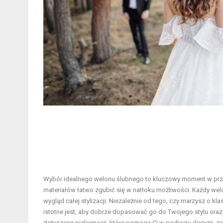
Wybór idealnego welonu ślubnego to kluczowy moment w przy
materiałów łatwo zgubić się w natłoku możliwości. Każdy we
wygląd całej stylizacji. Niezależnie od tego, czy marzysz o 
istotne jest, aby dobrze dopasować go do Twojego stylu oraz
dotyczące pielęgnacji, które pomogą Ci w podjęciu decyzji, za